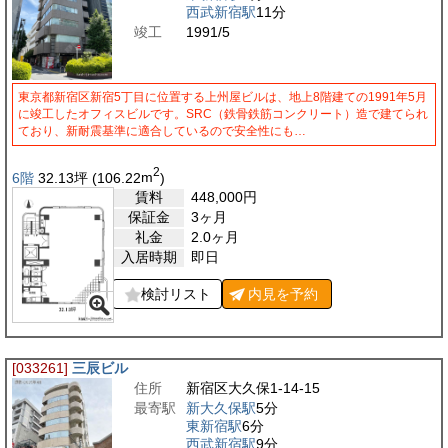
西武新宿駅
11分
竣工
1991/5
東京都新宿区新宿5丁目に位置する上州屋ビルは、地上8階建ての1991年5月
に竣工したオフィスビルです。SRC（鉄骨鉄筋コンクリート）造で建てられ
ており、新耐震基準に適合しているので安全性にも…
2
6階
32.13
坪
(106.22
m
)
賃料
448,000
円
保証金
3ヶ月
礼金
2.0ヶ月
入居時期
即日
検討リスト
内見を
予約
[033261]
三辰ビル
住所
新宿区大久保1-14-15
最寄駅
新大久保駅
5分
東新宿駅
6分
西武新宿駅
9分