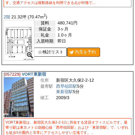
す。交通アクセスは複数路線を利用できる点が特徴で…
2
2階
21.32
坪
(70.47
m
)
賃料
480,741
円
保証金
3ヶ月
礼金
1.0ヶ月
入居時期
即日
検討リスト
内見を
予約
[057229]
VORT東新宿
住所
新宿区大久保2-2-12
最寄駅
西早稲田駅
5分
東新宿駅
5分
竣工
2009/3
VORT東新宿は、新宿区大久保2-2-12に所在する賃貸オフィスビルです。最
寄り駅は東京メトロ副都心線「西早稲田駅」および「東新宿駅」で、いずれ
も徒歩5分圏内と非常にアクセスしやすい立地です。…