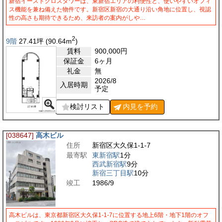
新宿イーストクロスタワーは、東新宿エリアの利便性と、使いやすいオフィ
ス機能を兼ね備えた物件です。新宿区新宿の大通り沿い角地に位置し、視認
性の高さも期待できるため、来訪者の案内がしや…
2
9階
27.41
坪
(90.64
m
)
賃料
900,000
円
保証金
6ヶ月
礼金
無
2026/8
入居時期
予定
検討リスト
内見を
予約
[038647]
高木ビル
住所
新宿区大久保1-1-7
最寄駅
東新宿駅
1分
西武新宿駅
9分
新宿三丁目駅
10分
竣工
1986/9
高木ビルは、東京都新宿区大久保1-1-7に位置する地上6階・地下1階のオフ