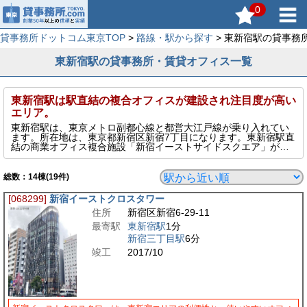
0
貸事務所ドットコム東京TOP
>
路線・駅から探す
> 東新宿駅の貸事務
東新宿駅の貸事務所・賃貸オフィス一覧
東新宿駅は駅直結の複合オフィスが建設され注目度が高い
エリア。
東新宿駅は、東京メトロ副都心線と都営大江戸線が乗り入れてい
ます。所在地は、東京都新宿区新宿7丁目になります。東新宿駅直
結の商業オフィス複合施設「新宿イーストサイドスクエア」が建
設され注目度の高いエリアです。さらに高層マンションが建ち、
東新宿駅の利用者数は大幅な増加が続いています。また、新大久
保駅まで徒歩10分程度と近く山手線を利用することもできます。
総数：
14
棟(19件)
[068299]
新宿イーストクロスタワー
住所
新宿区新宿6-29-11
最寄駅
東新宿駅
1分
新宿三丁目駅
6分
竣工
2017/10