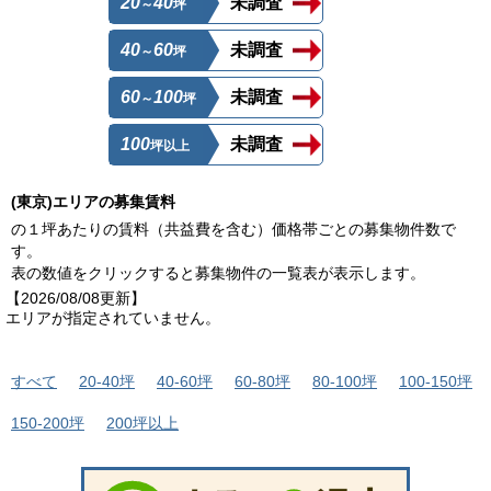
20
40
未調査
～
坪
40
60
未調査
～
坪
60
100
未調査
～
坪
100
未調査
坪以上
(東京)エリアの募集賃料
の１坪あたりの賃料（共益費を含む）価格帯ごとの募集物件数で
す。
表の数値をクリックすると募集物件の一覧表が表示します。
【2026/08/08更新】
エリアが指定されていません。
すべて
20-40坪
40-60坪
60-80坪
80-100坪
100-150坪
150-200坪
200坪以上