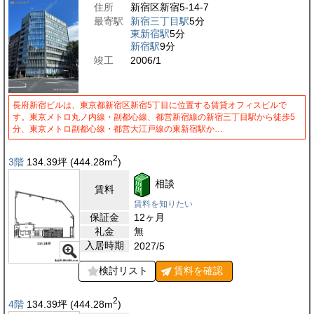
住所
新宿区新宿5-14-7
最寄駅
新宿三丁目駅
5分
東新宿駅
5分
新宿駅
9分
竣工
2006/1
長府新宿ビルは、東京都新宿区新宿5丁目に位置する賃貸オフィスビルで
す。東京メトロ丸ノ内線・副都心線、都営新宿線の新宿三丁目駅から徒歩5
分、東京メトロ副都心線・都営大江戸線の東新宿駅か…
2
3階
134.39
坪
(444.28
m
)
相談
賃料
賃料を知りたい
保証金
12ヶ月
礼金
無
入居時期
2027/5
検討リスト
賃料を
確認
2
4階
134.39
坪
(444.28
m
)