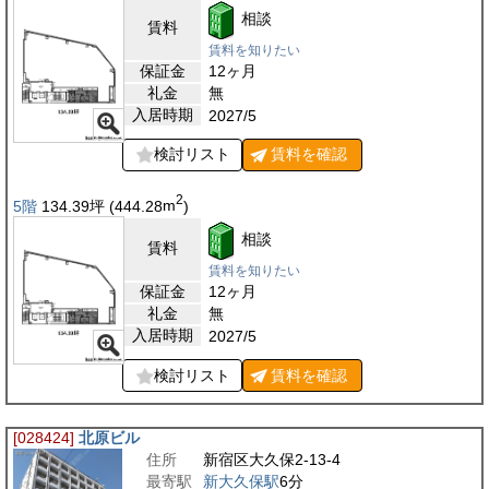
相談
賃料
賃料を知りたい
保証金
12ヶ月
礼金
無
入居時期
2027/5
検討リスト
賃料を
確認
2
5階
134.39
坪
(444.28
m
)
相談
賃料
賃料を知りたい
保証金
12ヶ月
礼金
無
入居時期
2027/5
検討リスト
賃料を
確認
[028424]
北原ビル
住所
新宿区大久保2-13-4
最寄駅
新大久保駅
6分