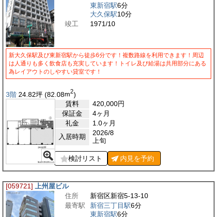
東新宿駅
6分
大久保駅
10分
竣工
1971/10
新大久保駅及び東新宿駅から徒歩6分です！複数路線を利用できます！周辺
は人通りも多く飲食店も充実しています！トイレ及び給湯は共用部分にある
為レイアウトのしやすい貸室です！
2
3階
24.82
坪
(82.08
m
)
賃料
420,000
円
保証金
4ヶ月
礼金
1.0ヶ月
2026/8
入居時期
上旬
検討リスト
内見を
予約
[059721]
上州屋ビル
住所
新宿区新宿5-13-10
最寄駅
新宿三丁目駅
6分
東新宿駅
6分