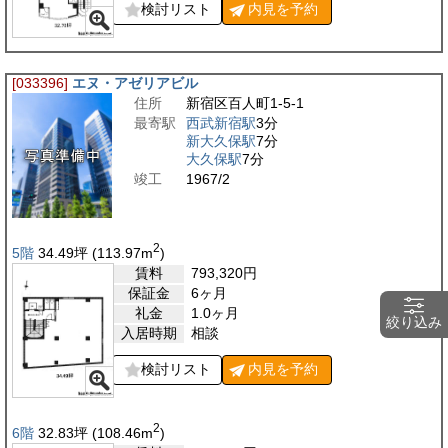
検討リスト
内見を
予約
[033396]
エヌ・アゼリアビル
住所
新宿区百人町1-5-1
最寄駅
西武新宿駅
3分
新大久保駅
7分
大久保駅
7分
竣工
1967/2
2
5階
34.49
坪
(113.97
m
)
賃料
793,320
円
保証金
6ヶ月
礼金
1.0ヶ月
絞り込み
入居時期
相談
検討リスト
内見を
予約
2
6階
32.83
坪
(108.46
m
)