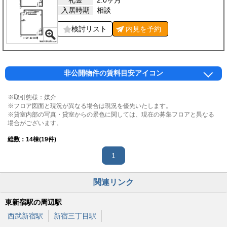
礼金
2.0ヶ月
入居時期
相談
検討リスト
内見を
予約
非公開物件の賃料目安アイコン
※取引態様：媒介
※フロア図面と現況が異なる場合は現況を優先いたします。
※貸室内部の写真・貸室からの景色に関しては、現在の募集フロアと異なる
場合がございます。
総数：
14
棟(19件)
1
関連リンク
東新宿駅の周辺駅
西武新宿駅
新宿三丁目駅