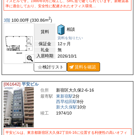
ィスビルです。1986年9月に竣工し、SRC造で建てられています。新耐震基
準に適合しており、安全性に配慮されたオフィス環境…
2
3階
100.00
坪
(330.86
m
)
相談
賃料
賃料を知りたい
保証金
12ヶ月
礼金
無
入居時期
2026/10/1
検討リスト
賃料を
確認
[061642]
平安ビル
住所
新宿区大久保2-6-16
最寄駅
東新宿駅
2分
西早稲田駅
8分
新大久保駅
10分
竣工
1974/10
平安ビルは、東京都新宿区大久保2丁目6-16に位置する利便性の高いオフィ