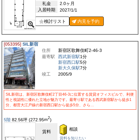
礼金
2.0ヶ月
入居時期
2027/1/1
検討リスト
内見を
予約
[053395]
SIL新宿
住所
新宿区歌舞伎町2-46-3
最寄駅
西武新宿駅
1分
新宿西口駅
5分
新大久保駅
7分
竣工
2005/9
SIL新宿は、新宿区歌舞伎町2丁目46-3に位置する賃貸オフィスビルで、利便
性と視認性に優れた立地が魅力です。最寄り駅である西武新宿駅から徒歩1
分、都営大江戸線の新宿西口駅から徒歩5分、さら…
2
5階
82.56
坪
(272.95
m
)
相談
賃料
賃料を知りたい