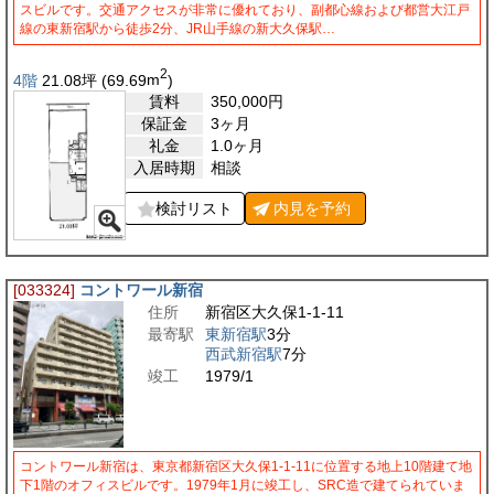
スビルです。交通アクセスが非常に優れており、副都心線および都営大江戸
線の東新宿駅から徒歩2分、JR山手線の新大久保駅…
2
4階
21.08
坪
(69.69
m
)
賃料
350,000
円
保証金
3ヶ月
礼金
1.0ヶ月
入居時期
相談
検討リスト
内見を
予約
[033324]
コントワール新宿
住所
新宿区大久保1-1-11
最寄駅
東新宿駅
3分
西武新宿駅
7分
竣工
1979/1
コントワール新宿は、東京都新宿区大久保1-1-11に位置する地上10階建て地
下1階のオフィスビルです。1979年1月に竣工し、SRC造で建てられていま