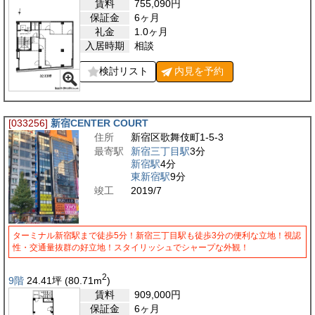
賃料
755,090
円
保証金
6ヶ月
礼金
1.0ヶ月
入居時期
相談
検討リスト
内見を
予約
[033256]
新宿CENTER COURT
住所
新宿区歌舞伎町1-5-3
最寄駅
新宿三丁目駅
3分
新宿駅
4分
東新宿駅
9分
竣工
2019/7
ターミナル新宿駅まで徒歩5分！新宿三丁目駅も徒歩3分の便利な立地！視認
性・交通量抜群の好立地！スタイリッシュでシャープな外観！
2
9階
24.41
坪
(80.71
m
)
賃料
909,000
円
保証金
6ヶ月