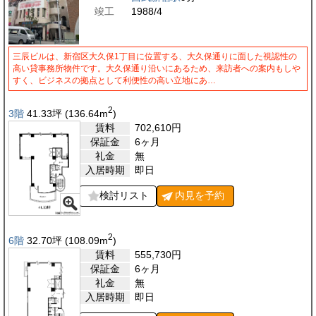
竣工
1988/4
三辰ビルは、新宿区大久保1丁目に位置する、大久保通りに面した視認性の
高い貸事務所物件です。大久保通り沿いにあるため、来訪者への案内もしや
すく、ビジネスの拠点として利便性の高い立地にあ…
2
3階
41.33
坪
(136.64
m
)
賃料
702,610
円
保証金
6ヶ月
礼金
無
入居時期
即日
検討リスト
内見を
予約
2
6階
32.70
坪
(108.09
m
)
賃料
555,730
円
保証金
6ヶ月
礼金
無
入居時期
即日