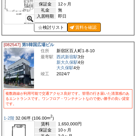
保証金
12ヶ月
礼金
無
入居時期
即日
検討リスト
賃料を
確認
[082547]
第5韓国広場ビル
住所
新宿区百人町1-8-10
最寄駅
西武新宿駅
3分
新大久保駅
4分
大久保駅
4分
竣工
2024/7
複数路線が利用可能で交通アクセス良好です。管理の行き届いた清潔感のあ
るエントランスです。ワンフロア・ワンテナントなので使い勝手の良い貸室
です。
2
1-2階
32.06
坪
(106.00
m
)
賃料
1,650,000
円
保証金
10ヶ月