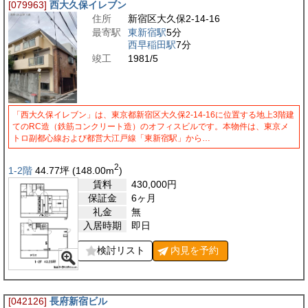
[079963]
西大久保イレブン
住所
新宿区大久保2-14-16
最寄駅
東新宿駅
5分
西早稲田駅
7分
竣工
1981/5
「西大久保イレブン」は、東京都新宿区大久保2-14-16に位置する地上3階建
てのRC造（鉄筋コンクリート造）のオフィスビルです。本物件は、東京メ
トロ副都心線および都営大江戸線「東新宿駅」から…
2
1-2階
44.77
坪
(148.00
m
)
賃料
430,000
円
保証金
6ヶ月
礼金
無
入居時期
即日
検討リスト
内見を
予約
[042126]
長府新宿ビル