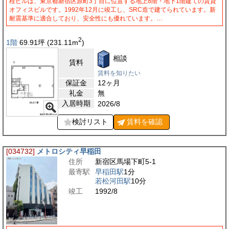
桂ビルは、東京都新宿区原町3丁目に位置する地上8階・地下1階建ての賃貸
オフィスビルです。1992年12月に竣工し、SRC造で建てられています。新
耐震基準に適合しており、安全性にも優れています。…
2
1階
69.91
坪
(231.11
m
)
相談
賃料
賃料を知りたい
保証金
12ヶ月
礼金
無
入居時期
2026/8
検討リスト
賃料を
確認
[034732]
メトロシティ早稲田
住所
新宿区馬場下町5-1
最寄駅
早稲田駅
1分
若松河田駅
10分
竣工
1992/8