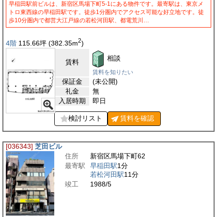
早稲田駅前ビルは、新宿区馬場下町5-1にある物件です。最寄駅は、東京メ
トロ東西線の早稲田駅です。徒歩1分圏内でアクセス可能な好立地です。徒
歩10分圏内で都営大江戸線の若松河田駅、都電荒川…
2
4階
115.66
坪
(382.35
m
)
相談
賃料
賃料を知りたい
保証金
(未公開)
礼金
無
入居時期
即日
検討リスト
賃料を
確認
[036343]
芝田ビル
住所
新宿区馬場下町62
最寄駅
早稲田駅
1分
若松河田駅
11分
竣工
1988/5