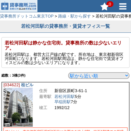
0
貸事務所ドットコム東京TOP
>
路線・駅から探す
> 若松河田駅の貸事
若松河田駅の貸事務所・賃貸オフィス一覧
若松河田駅は静かな住宅街。貸事務所の数は少ないエリ
ア。
若松河田駅は、都営大江戸線の駅です。所在地は、東京都新宿区
河田町になります。若松河田駅周辺は、静かな住宅街で賃貸オフ
ィスビルの数は少ないエリアになります。
総数：
3
棟(3件)
[034622]
桂ビル
住所
新宿区原町3-61-1
最寄駅
若松河田駅
5分
早稲田駅
7分
竣工
1992/12