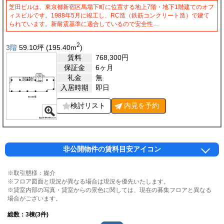
芝田ビルは、東京都新宿区馬場下町に位置する地上7階・地下1階建てのオフ
ィスビルです。1988年5月に竣工し、RC造（鉄筋コンクリート造）で建て
られています。新耐震基準に適合しているので安全性…
2
3階
59.10
坪
(195.40
m
)
賃料
768,300
円
保証金
6ヶ月
礼金
無
入居時期
即日
検討リスト
内見を
予約
非公開物件の賃料目安アイコン
※取引態様：媒介
※フロア図面と現況が異なる場合は現況を優先いたします。
※貸室内部の写真・貸室からの景色に関しては、現在の募集フロアと異なる
場合がございます。
総数：
3
棟(3件)