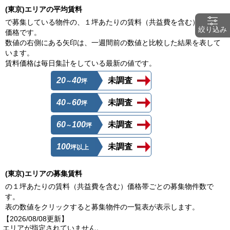
(東京)エリアの平均賃料
で募集している物件の、１坪あたりの賃料（共益費を含む）の平均
絞り込み
価格です。
数値の右側にある矢印は、一週間前の数値と比較した結果を表して
います。
賃料価格は毎日集計をしている最新の値です。
20
40
未調査
～
坪
40
60
未調査
～
坪
60
100
未調査
～
坪
100
未調査
坪以上
(東京)エリアの募集賃料
の１坪あたりの賃料（共益費を含む）価格帯ごとの募集物件数で
す。
表の数値をクリックすると募集物件の一覧表が表示します。
【2026/08/08更新】
エリアが指定されていません。