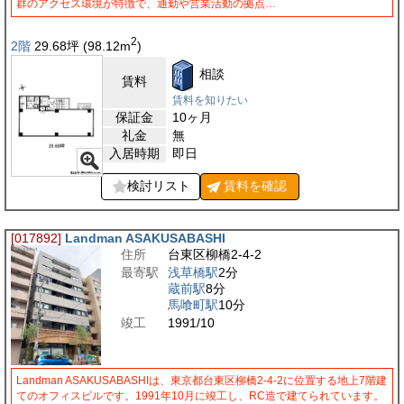
群のアクセス環境が特徴で、通勤や営業活動の拠点…
2
2階
29.68
坪
(98.12
m
)
相談
賃料
賃料を知りたい
保証金
10ヶ月
礼金
無
入居時期
即日
検討リスト
賃料を
確認
[017892]
Landman ASAKUSABASHI
住所
台東区柳橋2-4-2
最寄駅
浅草橋駅
2分
蔵前駅
8分
馬喰町駅
10分
竣工
1991/10
Landman ASAKUSABASHIは、東京都台東区柳橋2-4-2に位置する地上7階建
てのオフィスビルです。1991年10月に竣工し、RC造で建てられています。