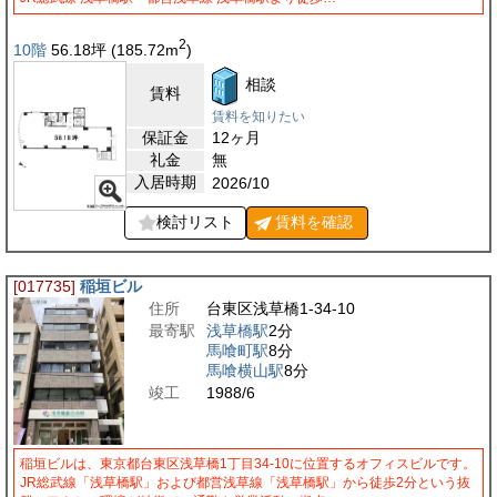
2
10階
56.18
坪
(185.72
m
)
相談
賃料
賃料を知りたい
保証金
12ヶ月
礼金
無
入居時期
2026/10
検討リスト
賃料を
確認
[017735]
稲垣ビル
住所
台東区浅草橋1-34-10
最寄駅
浅草橋駅
2分
馬喰町駅
8分
馬喰横山駅
8分
竣工
1988/6
稲垣ビルは、東京都台東区浅草橋1丁目34-10に位置するオフィスビルです。
JR総武線「浅草橋駅」および都営浅草線「浅草橋駅」から徒歩2分という抜