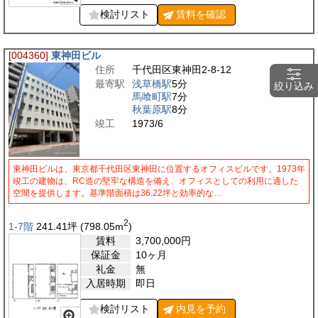
検討リスト
賃料を
確認
[004360]
東神田ビル
住所
千代田区東神田2-8-12
最寄駅
浅草橋駅
5分
絞り込み
馬喰町駅
7分
秋葉原駅
8分
竣工
1973/6
東神田ビルは、東京都千代田区東神田に位置するオフィスビルです。1973年
竣工の建物は、RC造の堅牢な構造を備え、オフィスとしての利用に適した
空間を提供します。基準階面積は36.22坪と効率的な…
2
1-7階
241.41
坪
(798.05
m
)
賃料
3,700,000
円
保証金
10ヶ月
礼金
無
入居時期
即日
検討リスト
内見を
予約