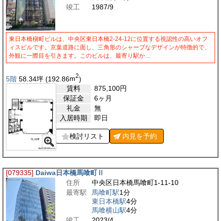
竣工
1987/9
東日本橋槇町ビルは、中央区東日本橋2-24-12に位置する視認性の高いオフ
ィスビルです。京葉道路に面し、三角形のシャープなデザインが特徴的で、
外観に一際目を引きます。このビルは、最寄り駅か…
2
5階
58.34
坪
(192.86
m
)
賃料
875,100
円
保証金
6ヶ月
礼金
無
入居時期
即日
検討リスト
内見を
予約
[079335]
Daiwa日本橋馬喰町Ⅱ
住所
中央区日本橋馬喰町1-11-10
最寄駅
馬喰町駅
1分
東日本橋駅
4分
馬喰横山駅
4分
竣工
2023/4