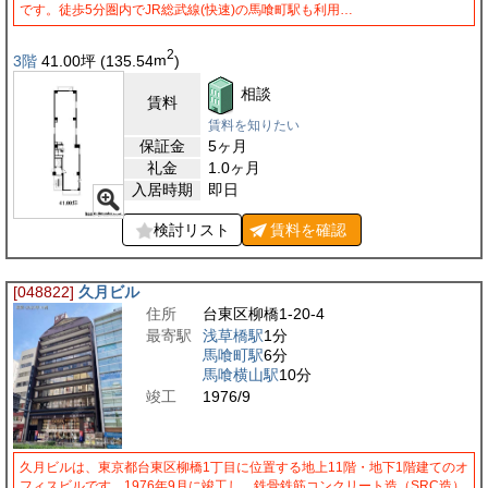
です。徒歩5分圏内でJR総武線(快速)の馬喰町駅も利用…
2
3階
41.00
坪
(135.54
m
)
相談
賃料
賃料を知りたい
保証金
5ヶ月
礼金
1.0ヶ月
入居時期
即日
検討リスト
賃料を
確認
[048822]
久月ビル
住所
台東区柳橋1-20-4
最寄駅
浅草橋駅
1分
馬喰町駅
6分
馬喰横山駅
10分
竣工
1976/9
久月ビルは、東京都台東区柳橋1丁目に位置する地上11階・地下1階建てのオ
フィスビルです。1976年9月に竣工し、鉄骨鉄筋コンクリート造（SRC造）