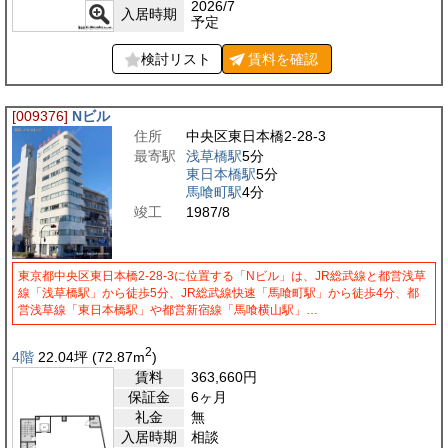
2026/7
入居時期
予定
検討リスト
賃料を
確認
[009376]
Nビル
住所
中央区東日本橋2-28-3
最寄駅
浅草橋駅
5分
東日本橋駅
5分
馬喰町駅
4分
竣工
1987/8
東京都中央区東日本橋2-28-3に位置する「Nビル」は、JR総武線と都営浅草
線「浅草橋駅」から徒歩5分、JR総武線快速「馬喰町駅」から徒歩4分、都
営浅草線「東日本橋駅」や都営新宿線「馬喰横山駅」…
2
4階
22.04
坪
(72.87
m
)
賃料
363,660
円
保証金
6ヶ月
礼金
無
入居時期
相談