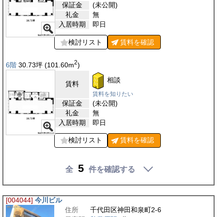
保証金
(未公開)
礼金
無
入居時期
即日
検討リスト
賃料を
確認
2
6階
30.73
坪
(101.60
m
)
相談
賃料
賃料を知りたい
保証金
(未公開)
礼金
無
入居時期
即日
検討リスト
賃料を
確認
5
全
件を確認する
[004044]
今川ビル
住所
千代田区神田和泉町2-6