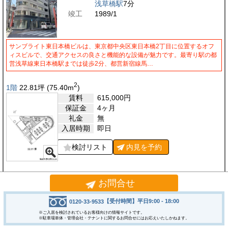
浅草橋駅
7分
竣工
1989/1
サンブライト東日本橋ビルは、東京都中央区東日本橋2丁目に位置するオフ
ィスビルで、交通アクセスの良さと機能的な設備が魅力です。最寄り駅の都
営浅草線東日本橋駅までは徒歩2分、都営新宿線馬…
2
1階
22.81
坪
(75.40
m
)
賃料
615,000
円
保証金
4ヶ月
礼金
無
入居時期
即日
検討リスト
内見を
予約
2
3階
26.65
坪
(88.11
m
)
お問合せ
賃料
700,000
円
保証金
4ヶ月
【受付時間】平日9:00 - 18:00
0120-33-9533
礼金
無
※ご入居を検討されているお客様向けの情報サイトです。
※駐車場単体・管理会社・テナントに関するお問合せにはお応えいたしかねます。
入居時期
相談