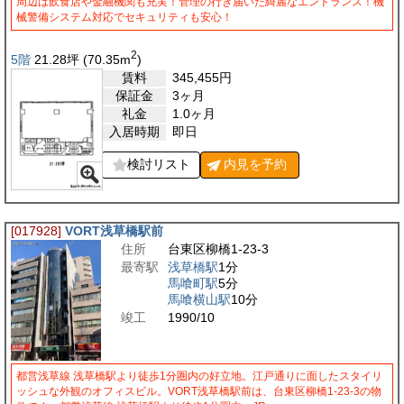
周辺は飲食店や金融機関も充実！管理の行き届いた綺麗なエントランス！機
械警備システム対応でセキュリティも安心！
2
5階
21.28
坪
(70.35
m
)
賃料
345,455
円
保証金
3ヶ月
礼金
1.0ヶ月
入居時期
即日
検討リスト
内見を
予約
[017928]
VORT浅草橋駅前
住所
台東区柳橋1-23-3
最寄駅
浅草橋駅
1分
馬喰町駅
5分
馬喰横山駅
10分
竣工
1990/10
都営浅草線 浅草橋駅より徒歩1分圏内の好立地。江戸通りに面したスタイリ
ッシュな外観のオフィスビル。VORT浅草橋駅前は、台東区柳橋1-23-3の物