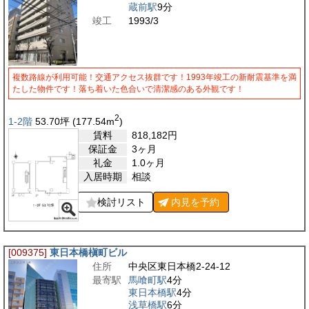
蔵前駅
9分
竣工
1993/3
複数路線が利用可能！交通アクセス抜群です！1993年竣工の新耐震基準を満
たした物件です！落ち着いた色合いで清潔感のある外観です！
2
1-2階
53.70
坪
(177.54
m
)
賃料
818,182
円
保証金
3ヶ月
礼金
1.0ヶ月
入居時期
相談
検討リスト
内見を
予約
[009375]
東日本橋槇町ビル
住所
中央区東日本橋2-24-12
最寄駅
馬喰町駅
4分
東日本橋駅
4分
浅草橋駅
6分