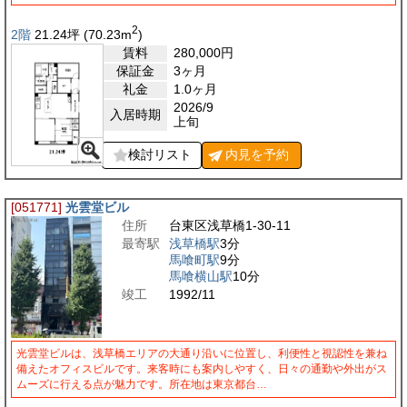
2
2階
21.24
坪
(70.23
m
)
賃料
280,000
円
保証金
3ヶ月
礼金
1.0ヶ月
2026/9
入居時期
上旬
検討リスト
内見を
予約
[051771]
光雲堂ビル
住所
台東区浅草橋1-30-11
最寄駅
浅草橋駅
3分
馬喰町駅
9分
馬喰横山駅
10分
竣工
1992/11
光雲堂ビルは、浅草橋エリアの大通り沿いに位置し、利便性と視認性を兼ね
備えたオフィスビルです。来客時にも案内しやすく、日々の通勤や外出がス
ムーズに行える点が魅力です。所在地は東京都台…