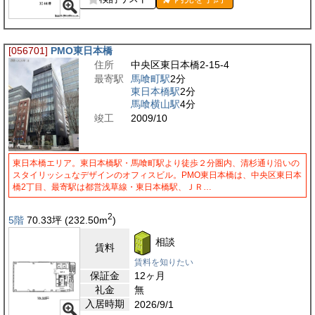
[056701]
PMO東日本橋
住所
中央区東日本橋2-15-4
最寄駅
馬喰町駅
2分
東日本橋駅
2分
馬喰横山駅
4分
竣工
2009/10
東日本橋エリア。東日本橋駅・馬喰町駅より徒歩２分圏内、清杉通り沿いの
スタイリッシュなデザインのオフィスビル。PMO東日本橋は、中央区東日本
橋2丁目、最寄駅は都営浅草線・東日本橋駅、ＪＲ…
2
5階
70.33
坪
(232.50
m
)
相談
賃料
賃料を知りたい
保証金
12ヶ月
礼金
無
入居時期
2026/9/1