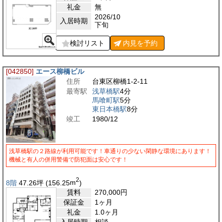
礼金
無
2026/10
入居時期
下旬
検討リスト
内見を
予約
[042850]
エース柳橋ビル
住所
台東区柳橋1-2-11
最寄駅
浅草橋駅
4分
馬喰町駅
5分
東日本橋駅
8分
竣工
1980/12
浅草橋駅の２路線が利用可能です！車通りの少ない閑静な環境にあります！
機械と有人の併用警備で防犯面は安心です！
2
8階
47.26
坪
(156.25
m
)
賃料
270,000
円
保証金
1ヶ月
礼金
1.0ヶ月