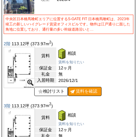
中央区日本橋馬喰町エリアに位置するS-GATE FIT 日本橋馬喰町は、2023年
竣工の新しいハイグレード賃貸オフィスビルです。物件は江戸通りに面した
角地に位置しており、通行量の多い幹線道路沿いと…
2
2階
113.12
坪
(373.97
m
)
相談
賃料
賃料を知りたい
保証金
12ヶ月
礼金
無
入居時期
2026/12/1
検討リスト
賃料を
確認
2
3階
113.12
坪
(373.97
m
)
相談
賃料
賃料を知りたい
保証金
12ヶ月
礼金
無