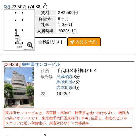
2
6階
22.50
坪
(74.38
m
)
賃料
292,500
円
保証金
6ヶ月
礼金
1.0ヶ月
入居時期
2026/11/1
検討リスト
内見を
予約
[004260]
東神田サンコービル
住所
千代田区東神田2-8-4
最寄駅
浅草橋駅
3分
馬喰町駅
4分
岩本町駅
8分
竣工
1992/2
東神田サンコービルは、浅草橋・馬喰町・秋葉原を使い分けやすい、機動力
の高いオフィスです。東京都千代田区東神田2-8-4に位置し、都心のビジネ
スエリアに近い利便性が、来客対応や日々の移動を…
2