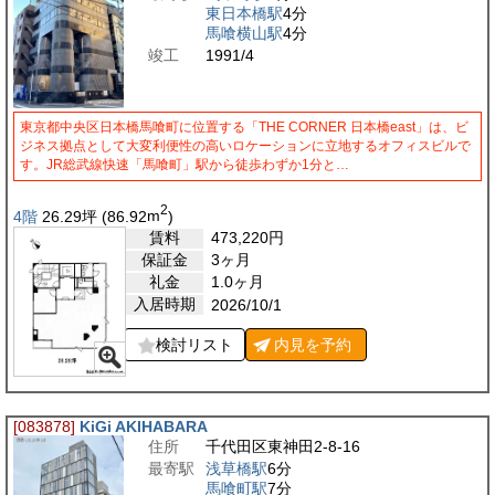
東日本橋駅
4分
馬喰横山駅
4分
竣工
1991/4
東京都中央区日本橋馬喰町に位置する「THE CORNER 日本橋east」は、ビ
ジネス拠点として大変利便性の高いロケーションに立地するオフィスビルで
す。JR総武線快速「馬喰町」駅から徒歩わずか1分と…
2
4階
26.29
坪
(86.92
m
)
賃料
473,220
円
保証金
3ヶ月
礼金
1.0ヶ月
入居時期
2026/10/1
検討リスト
内見を
予約
[083878]
KiGi AKIHABARA
住所
千代田区東神田2-8-16
最寄駅
浅草橋駅
6分
馬喰町駅
7分