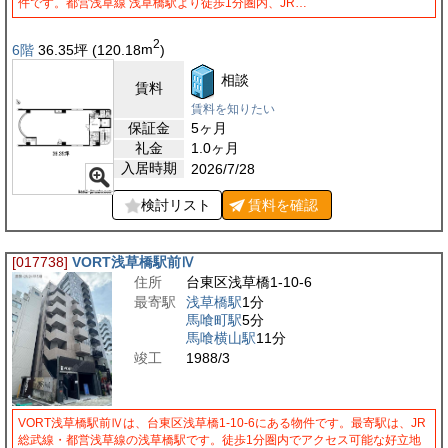
件です。都営浅草線 浅草橋駅より徒歩1分圏内、JR…
2
6階
36.35
坪
(120.18
m
)
相談
賃料
賃料を知りたい
保証金
5ヶ月
礼金
1.0ヶ月
入居時期
2026/7/28
検討リスト
賃料を
確認
[017738]
VORT浅草橋駅前Ⅳ
住所
台東区浅草橋1-10-6
最寄駅
浅草橋駅
1分
馬喰町駅
5分
馬喰横山駅
11分
竣工
1988/3
VORT浅草橋駅前Ⅳは、台東区浅草橋1-10-6にある物件です。最寄駅は、JR
総武線・都営浅草線の浅草橋駅です。徒歩1分圏内でアクセス可能な好立地