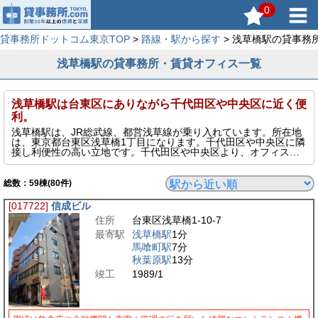
0
貸事務所ドットコム東京TOP
>
路線・駅から探す
> 浅草橋駅の貸事務
浅草橋駅の貸事務所・賃貸オフィス一覧
浅草橋駅は台東区にありながら千代田区や中央区に近く便
利。
浅草橋駅は、JR総武線、都営浅草線が乗り入れています。所在地
は、東京都台東区浅草橋1丁目になります。千代田区や中央区に隣
接し利便性の高い立地です。千代田区や中央区より、オフィス賃
料が安くコスト重視の場合、狙い目物件を探せるおすすめエリア
です。賃貸オフィスビルは、中小サイズが多いエリアです。
総数：
59
棟(80件)
[017722]
信成ビル
住所
台東区浅草橋1-10-7
最寄駅
浅草橋駅
1分
馬喰町駅
7分
秋葉原駅
13分
竣工
1989/1