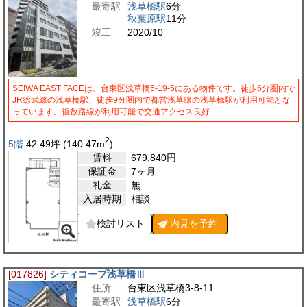
最寄駅
浅草橋駅
6分
秋葉原駅
11分
竣工
2020/10
SEIWA EAST FACEは、台東区浅草橋5-19-5にある物件です。徒歩6分圏内で
JR総武線の浅草橋駅、徒歩9分圏内で都営浅草線の浅草橋駅が利用可能とな
っています。複数路線が利用可能で交通アクセス良好…
2
5階
42.49
坪
(140.47
m
)
賃料
679,840
円
保証金
7ヶ月
礼金
無
入居時期
相談
検討リスト
内見を
予約
[017826]
シティコープ浅草橋Ⅲ
住所
台東区浅草橋3-8-11
最寄駅
浅草橋駅
6分