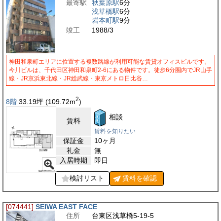
最寄駅
秋葉原駅
6分
浅草橋駅
6分
岩本町駅
9分
竣工
1988/3
神田和泉町エリアに位置する複数路線が利用可能な賃貸オフィスビルです。
今川ビルは、千代田区神田和泉町2-6にある物件です。徒歩6分圏内でJR山手
線・JR京浜東北線・JR総武線・東京メトロ日比谷…
2
8階
33.19
坪
(109.72
m
)
相談
賃料
賃料を知りたい
保証金
10ヶ月
礼金
無
入居時期
即日
検討リスト
賃料を
確認
[074441]
SEIWA EAST FACE
住所
台東区浅草橋5-19-5