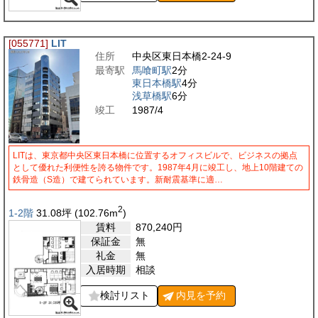
[055771]
LIT
住所
中央区東日本橋2-24-9
最寄駅
馬喰町駅
2分
東日本橋駅
4分
浅草橋駅
6分
竣工
1987/4
LITは、東京都中央区東日本橋に位置するオフィスビルで、ビジネスの拠点
として優れた利便性を誇る物件です。1987年4月に竣工し、地上10階建ての
鉄骨造（S造）で建てられています。新耐震基準に適…
2
1-2階
31.08
坪
(102.76
m
)
賃料
870,240
円
保証金
無
礼金
無
入居時期
相談
検討リスト
内見を
予約