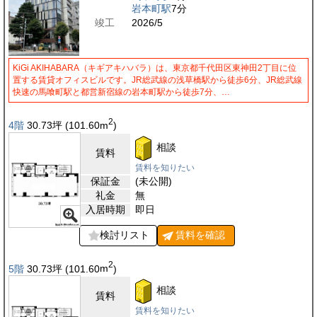
岩本町駅
7分
竣工
2026/5
KiGi AKIHABARA（キギアキハバラ）は、東京都千代田区東神田2丁目に位
置する賃貸オフィスビルです。JR総武線の浅草橋駅から徒歩6分、JR総武線
快速の馬喰町駅と都営新宿線の岩本町駅から徒歩7分、…
2
4階
30.73
坪
(101.60
m
)
相談
賃料
賃料を知りたい
保証金
(未公開)
礼金
無
入居時期
即日
検討リスト
賃料を
確認
2
5階
30.73
坪
(101.60
m
)
相談
賃料
賃料を知りたい