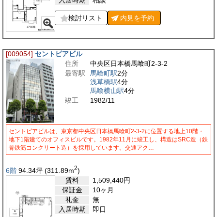
入居時期
相談
検討リスト
内見を
予約
[009054]
セントピアビル
住所
中央区日本橋馬喰町2-3-2
最寄駅
馬喰町駅
2分
浅草橋駅
4分
馬喰横山駅
4分
竣工
1982/11
セントピアビルは、東京都中央区日本橋馬喰町2-3-2に位置する地上10階・
地下1階建てのオフィスビルです。1982年11月に竣工し、構造はSRC造（鉄
骨鉄筋コンクリート造）を採用しています。交通アク…
2
6階
94.34
坪
(311.89
m
)
賃料
1,509,440
円
保証金
10ヶ月
礼金
無
入居時期
即日