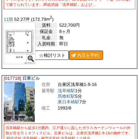
で建てられています。JR総武線「浅草橋駅」および…
2
11階
52.27
坪
(172.79
m
)
賃料
522,700
円
保証金
8ヶ月
礼金
無
入居時期
即日
検討リスト
内見を
予約
[017718]
日東ビル
住所
台東区浅草橋1-9-16
最寄駅
浅草橋駅
1分
馬喰町駅
5分
東日本橋駅
7分
竣工
1992/8
浅草橋駅から徒歩1分圏内、江戸通りに面したガラスカーテンウォールの外
観が目を引くオフィスビル。日東ビルは、台東区浅草橋1-9-16の物件です。
JR総武線 浅草橋駅・都営浅草線 浅草橋駅より徒歩…