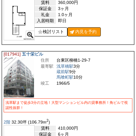
賃料
360,000
円
保証金
3ヶ月
礼金
1.0ヶ月
入居時期
即日
検討リスト
内見を
予約
[017941]
五十栄ビル
住所
台東区柳橋1-29-7
最寄駅
浅草橋駅
3分
蔵前駅
9分
馬喰町駅
10分
竣工
1966/5
浅草駅まで徒歩3分の立地！大型マンションビル内の貸事務所！角ビルで視
認性抜群！
2
2階
32.30
坪
(106.79
m
)
賃料
410,000
円
保証金
6ヶ月