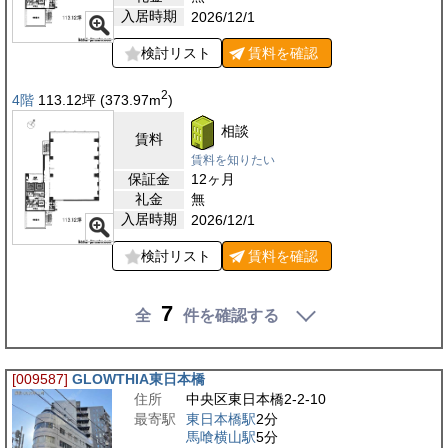
入居時期
2026/12/1
検討リスト
賃料を
確認
2
4階
113.12
坪
(373.97
m
)
相談
賃料
賃料を知りたい
保証金
12ヶ月
礼金
無
入居時期
2026/12/1
検討リスト
賃料を
確認
7
全
件を確認する
[009587]
GLOWTHIA東日本橋
住所
中央区東日本橋2-2-10
最寄駅
東日本橋駅
2分
馬喰横山駅
5分