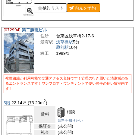
検討リスト
内見を
予約
[072994]
第二鵬龍ビル
住所
台東区浅草橋2-17-6
最寄駅
浅草橋駅
5分
蔵前駅
10分
竣工
1989/1
複数路線が利用可能で交通アクセス良好です！管理の行き届いた清潔感のあ
るエントランスです！ワンフロア・ワンテナントで使い勝手の良い貸室内で
す！
2
5階
22.14
坪
(73.20
m
)
相談
賃料
賃料を知りたい
保証金
(未公開)
礼金
(未公開)