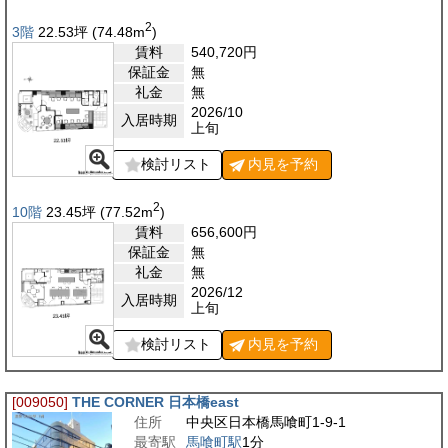
2
3階
22.53
坪
(74.48
m
)
賃料
540,720
円
保証金
無
礼金
無
2026/10
入居時期
上旬
検討リスト
内見を
予約
2
10階
23.45
坪
(77.52
m
)
賃料
656,600
円
保証金
無
礼金
無
2026/12
入居時期
上旬
検討リスト
内見を
予約
[009050]
THE CORNER 日本橋east
住所
中央区日本橋馬喰町1-9-1
最寄駅
馬喰町駅
1分