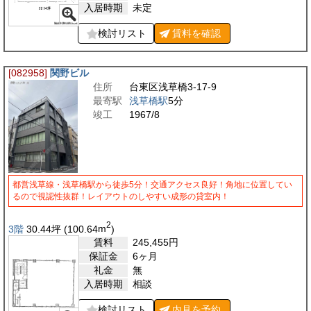
入居時期
未定
検討リスト
賃料を
確認
[082958]
関野ビル
住所
台東区浅草橋3-17-9
最寄駅
浅草橋駅
5分
竣工
1967/8
都営浅草線・浅草橋駅から徒歩5分！交通アクセス良好！角地に位置してい
るので視認性抜群！レイアウトのしやすい成形の貸室内！
2
3階
30.44
坪
(100.64
m
)
賃料
245,455
円
保証金
6ヶ月
礼金
無
入居時期
相談
検討リスト
内見を
予約