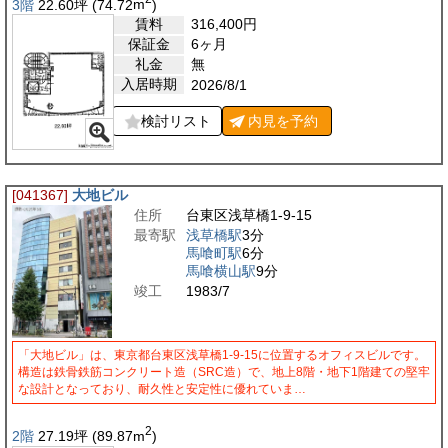
3階
22.60
坪
(74.72
m
)
賃料
316,400
円
保証金
6ヶ月
礼金
無
入居時期
2026/8/1
検討リスト
内見を
予約
[041367]
大地ビル
住所
台東区浅草橋1-9-15
最寄駅
浅草橋駅
3分
馬喰町駅
6分
馬喰横山駅
9分
竣工
1983/7
「大地ビル」は、東京都台東区浅草橋1-9-15に位置するオフィスビルです。
構造は鉄骨鉄筋コンクリート造（SRC造）で、地上8階・地下1階建ての堅牢
な設計となっており、耐久性と安定性に優れていま…
2
2階
27.19
坪
(89.87
m
)