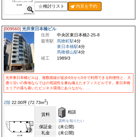
検討リスト
内見を
予約
[009560]
光井東日本橋ビル
住所
中央区東日本橋2-25-8
最寄駅
馬喰町駅
4分
東日本橋駅
4分
馬喰横山駅
4分
竣工
1989/3
光井東日本橋ビルは、複数路線が徒歩4分から5分で利用できる利便性と、大
通り沿いの角地ならではの視認性を兼ね備えたオフィスビルです。東日本橋
エリアの落ち着いたビジネス環境にありながら、…
2
2階
22.00
坪
(72.73
m
)
相談
賃料
賃料を知りたい
保証金
(未公開)
礼金
(未公開)