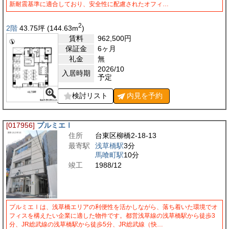
新耐震基準に適合しており、安全性に配慮されたオフィ…
2
2階
43.75
坪
(144.63
m
)
賃料
962,500
円
保証金
6ヶ月
礼金
無
2026/10
入居時期
予定
検討リスト
内見を
予約
[017956]
プルミエⅠ
住所
台東区柳橋2-18-13
最寄駅
浅草橋駅
3分
馬喰町駅
10分
竣工
1988/12
プルミエⅠは、浅草橋エリアの利便性を活かしながら、落ち着いた環境でオ
フィスを構えたい企業に適した物件です。都営浅草線の浅草橋駅から徒歩3
分、JR総武線の浅草橋駅から徒歩5分、JR総武線（快…