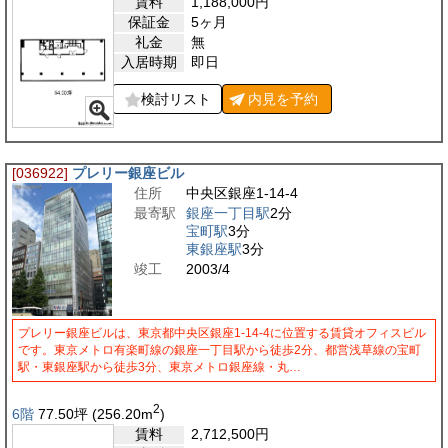
賃料
1,188,000
円
保証金
5ヶ月
礼金
無
入居時期
即日
検討リスト
内見を
予約
[036922]
プレリー銀座ビル
住所
中央区銀座1-14-4
最寄駅
銀座一丁目駅
2分
宝町駅
3分
東銀座駅
3分
竣工
2003/4
プレリー銀座ビルは、東京都中央区銀座1-14-4に位置する賃貸オフィスビル
です。東京メトロ有楽町線の銀座一丁目駅から徒歩2分、都営浅草線の宝町
駅・東銀座駅から徒歩3分、東京メトロ銀座線・丸…
2
6階
77.50
坪
(256.20
m
)
賃料
2,712,500
円