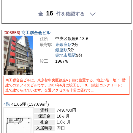
16
全
件を確認する
[006856]
商工聯合会ビル
住所
中央区銀座6-13-6
最寄駅
東銀座駅
2分
銀座駅
5分
築地市場駅
9分
竣工
1967/6
商工聯合会ビルは、東京都中央区銀座6丁目に位置する、地上5階・地下1階
建てのオフィスビルです。1967年6月に竣工し、RC（鉄筋コンクリート）
造で建てられています。交通アクセスも非常に優れて…
2
4階
41.65
坪
(137.69
m
)
賃料
749,700
円
保証金
10ヶ月
礼金
1.0ヶ月
入居時期
即日