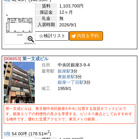
賃料
1,103,700
円
保証金
12ヶ月
礼金
無
入居時期
2026/9/1
検討リスト
内見を
予約
[006653]
第一文成ビル
住所
中央区銀座3-9-4
最寄駅
銀座駅
3分
東銀座駅
3分
銀座一丁目駅
3分
竣工
1959/1
第一文成ビルは、東京都中央区銀座3-9-4に位置する賃貸オフィスビルで
す。銀座エリアの利便性の良さを享受する、ビジネス拠点としておすすめす
る物件です。優れた交通アクセスで、東京メトロ銀座…
2
5階
54.00
坪
(178.51
m
)