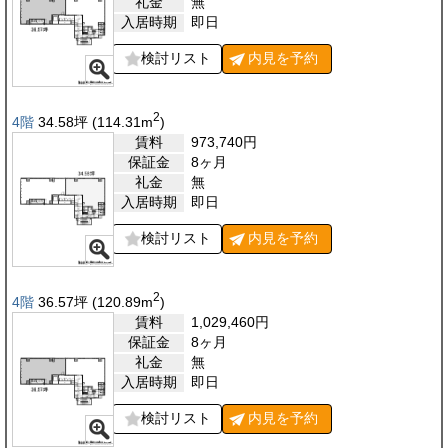
礼金
無
入居時期
即日
検討リスト
内見を
予約
2
4階
34.58
坪
(114.31
m
)
賃料
973,740
円
保証金
8ヶ月
礼金
無
入居時期
即日
検討リスト
内見を
予約
2
4階
36.57
坪
(120.89
m
)
賃料
1,029,460
円
保証金
8ヶ月
礼金
無
入居時期
即日
検討リスト
内見を
予約