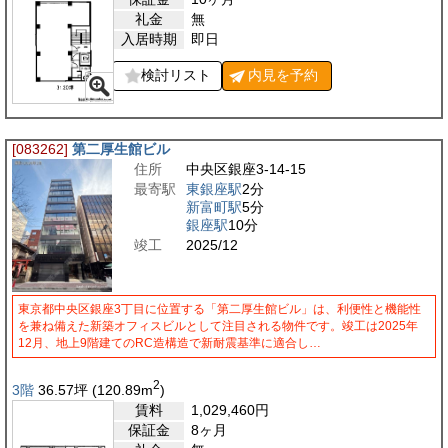
礼金
無
入居時期
即日
検討リスト
内見を
予約
[083262]
第二厚生館ビル
住所
中央区銀座3-14-15
最寄駅
東銀座駅
2分
新富町駅
5分
銀座駅
10分
竣工
2025/12
東京都中央区銀座3丁目に位置する「第二厚生館ビル」は、利便性と機能性
を兼ね備えた新築オフィスビルとして注目される物件です。竣工は2025年
12月、地上9階建てのRC造構造で新耐震基準に適合し…
2
3階
36.57
坪
(120.89
m
)
賃料
1,029,460
円
保証金
8ヶ月