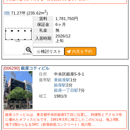
2
3階
71.27
坪
(235.62
m
)
賃料
1,781,750
円
保証金
6ヶ月
礼金
無
2026/12
入居時期
上旬
検討リスト
内見を
予約
[006290]
銀座コティビル
住所
中央区銀座5-9-1
最寄駅
東銀座駅
1分
銀座駅
2分
銀座一丁目駅
7分
竣工
1981/3
銀座コティビルは、東京都中央区銀座5丁目に位置し、利便性とアクセス性
に優れたオフィスビルです。1981年3月に竣工したこのビルは、地上9階、
地下1階からなるSRC（鉄骨鉄筋コンクリート）造の堅…