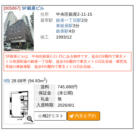
[005867]
SF銀座ビル
住所
中央区銀座2-11-15
最寄駅
銀座一丁目駅
2分
東銀座駅
3分
銀座駅
4分
竣工
1993/12
SF銀座ビルは、中央区銀座2-11-15にある物件です。徒歩2分圏内で東京メ
トロ有楽町線の銀座一丁目駅、徒歩3分圏内で東京メトロ日比谷線・都営浅
草線の東銀座駅、徒歩4分圏内で東京メトロ日比谷線…
2
8階
28.68
坪
(94.83
m
)
賃料
745,680
円
保証金
(未公開)
礼金
無
入居時期
2026/8/1
検討リスト
内見を
予約