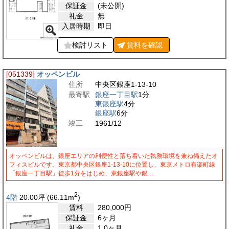
保証金
(未公開)
礼金
無
入居時期
即日
検討リスト
賃料を
確認
[051339]
オッペンビル
住所
中央区銀座1-13-10
最寄駅
銀座一丁目駅
1分
東銀座駅
4分
銀座駅
6分
竣工
1961/12
オッペンビルは、銀座エリアの利便性と落ち着いた執務環境を兼ね備えたオ
フィスビルです。東京都中央区銀座1-13-10に位置し、東京メトロ有楽町線
「銀座一丁目駅」徒歩1分をはじめ、東銀座駅や銀…
2
4階
20.00
坪
(66.11
m
)
賃料
280,000
円
保証金
6ヶ月
礼金
1.0ヶ月