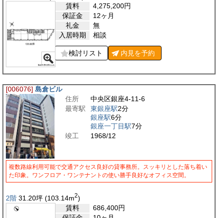
賃料
4,275,200
円
保証金
12ヶ月
礼金
無
入居時期
相談
検討リスト
内見を
予約
[006076]
島倉ビル
住所
中央区銀座4-11-6
最寄駅
東銀座駅
2分
銀座駅
6分
銀座一丁目駅
7分
竣工
1968/12
複数路線利用可能で交通アクセス良好の貸事務所。スッキリとした落ち着い
た印象。ワンフロア・ワンテナントの使い勝手良好なオフィス空間。
2
2階
31.20
坪
(103.14
m
)
賃料
686,400
円
保証金
10ヶ月