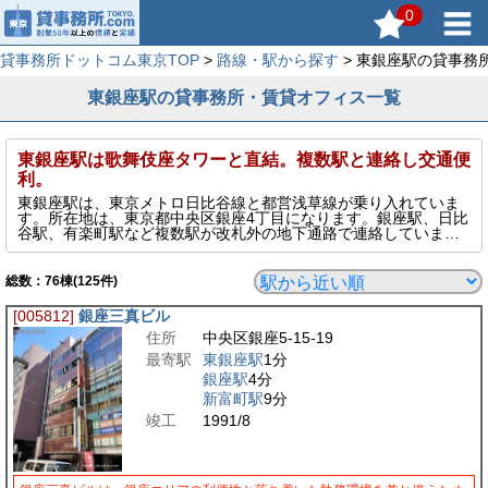
0
貸事務所ドットコム東京TOP
>
路線・駅から探す
> 東銀座駅の貸事務
東銀座駅の貸事務所・賃貸オフィス一覧
東銀座駅は歌舞伎座タワーと直結。複数駅と連絡し交通便
利。
東銀座駅は、東京メトロ日比谷線と都営浅草線が乗り入れていま
す。所在地は、東京都中央区銀座4丁目になります。銀座駅、日比
谷駅、有楽町駅など複数駅が改札外の地下通路で連絡していま
す。また東銀座駅は、新しい歌舞伎座・歌舞伎座タワーと直結し
ています。
総数：
76
棟(125件)
[005812]
銀座三真ビル
住所
中央区銀座5-15-19
最寄駅
東銀座駅
1分
銀座駅
4分
新富町駅
9分
竣工
1991/8