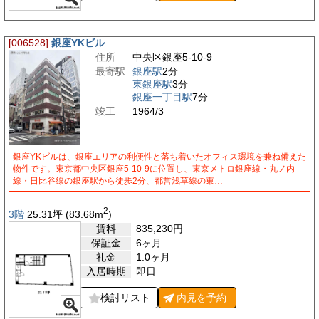
[006528]
銀座YKビル
住所
中央区銀座5-10-9
最寄駅
銀座駅
2分
東銀座駅
3分
銀座一丁目駅
7分
竣工
1964/3
銀座YKビルは、銀座エリアの利便性と落ち着いたオフィス環境を兼ね備えた
物件です。東京都中央区銀座5-10-9に位置し、東京メトロ銀座線・丸ノ内
線・日比谷線の銀座駅から徒歩2分、都営浅草線の東…
2
3階
25.31
坪
(83.68
m
)
賃料
835,230
円
保証金
6ヶ月
礼金
1.0ヶ月
入居時期
即日
検討リスト
内見を
予約