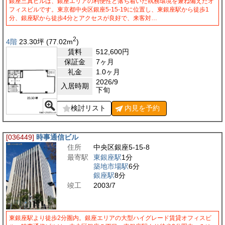
銀座三真ビルは、銀座エリアの利便性と落ち着いた執務環境を兼ね備えたオ
フィスビルです。東京都中央区銀座5-15-19に位置し、東銀座駅から徒歩1
分、銀座駅から徒歩4分とアクセスが良好で、来客対…
2
4階
23.30
坪
(77.02
m
)
賃料
512,600
円
保証金
7ヶ月
礼金
1.0ヶ月
2026/9
入居時期
下旬
検討リスト
内見を
予約
[036449]
時事通信ビル
住所
中央区銀座5-15-8
最寄駅
東銀座駅
1分
築地市場駅
6分
銀座駅
8分
竣工
2003/7
東銀座駅より徒歩2分圏内。銀座エリアの大型ハイグレード賃貸オフィスビ