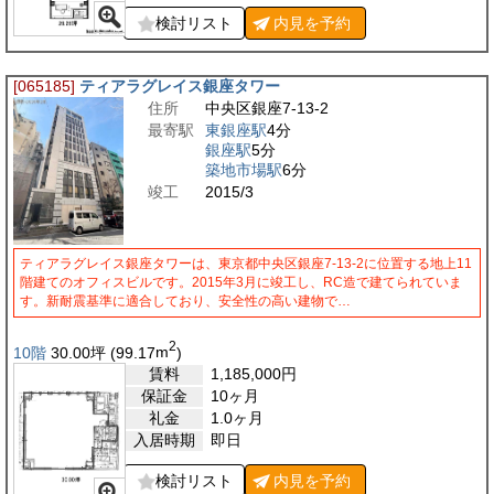
検討リスト
内見を
予約
[065185]
ティアラグレイス銀座タワー
住所
中央区銀座7-13-2
最寄駅
東銀座駅
4分
銀座駅
5分
築地市場駅
6分
竣工
2015/3
ティアラグレイス銀座タワーは、東京都中央区銀座7-13-2に位置する地上11
階建てのオフィスビルです。2015年3月に竣工し、RC造で建てられていま
す。新耐震基準に適合しており、安全性の高い建物で…
2
10階
30.00
坪
(99.17
m
)
賃料
1,185,000
円
保証金
10ヶ月
礼金
1.0ヶ月
入居時期
即日
検討リスト
内見を
予約