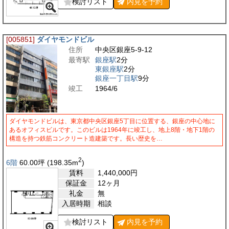
検討リスト
内見を
予約
[005851]
ダイヤモンドビル
住所
中央区銀座5-9-12
最寄駅
銀座駅
2分
東銀座駅
2分
銀座一丁目駅
9分
竣工
1964/6
ダイヤモンドビルは、東京都中央区銀座5丁目に位置する、銀座の中心地に
あるオフィスビルです。このビルは1964年に竣工し、地上8階・地下1階の
構造を持つ鉄筋コンクリート造建築です。長い歴史を…
2
6階
60.00
坪
(198.35
m
)
賃料
1,440,000
円
保証金
12ヶ月
礼金
無
入居時期
相談
検討リスト
内見を
予約