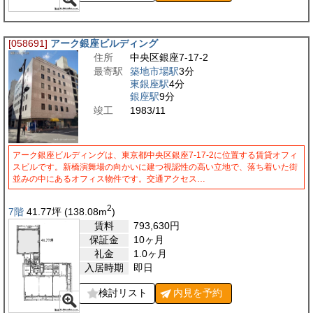
[058691]
アーク銀座ビルディング
住所
中央区銀座7-17-2
最寄駅
築地市場駅
3分
東銀座駅
4分
銀座駅
9分
竣工
1983/11
アーク銀座ビルディングは、東京都中央区銀座7-17-2に位置する賃貸オフィ
スビルです。新橋演舞場の向かいに建つ視認性の高い立地で、落ち着いた街
並みの中にあるオフィス物件です。交通アクセス…
2
7階
41.77
坪
(138.08
m
)
賃料
793,630
円
保証金
10ヶ月
礼金
1.0ヶ月
入居時期
即日
検討リスト
内見を
予約