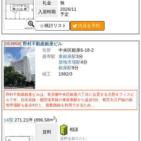
礼金
無
2026/11
入居時期
予定
検討リスト
内見を
予約
[053858]
野村不動産銀座ビル
住所
中央区銀座6-18-2
最寄駅
東銀座駅
3分
築地市場駅
4分
銀座駅
9分
竣工
1982/3
野村不動産銀座ビルは、東京都中央区銀座六丁目に位置する大型オフィスビ
ルです。日比谷線・都営浅草線の東銀座駅から徒歩3分、都営大江戸線の築
地市場駅も徒歩4分と、複数路線を利用できるため…
2
14階
271.21
坪
(896.58
m
)
相談
賃料
賃料を知りたい