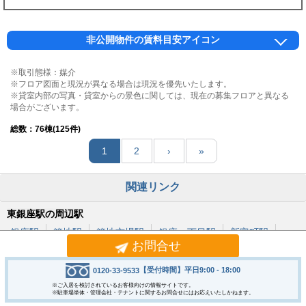
非公開物件の賃料目安アイコン
※取引態様：媒介
※フロア図面と現況が異なる場合は現況を優先いたします。
※貸室内部の写真・貸室からの景色に関しては、現在の募集フロアと異なる
場合がございます。
総数：
76
棟(125件)
1
2
›
»
関連リンク
東銀座駅の周辺駅
銀座駅
築地駅
築地市場駅
銀座一丁目駅
新富町駅
お問合せ
東銀座駅と同一路線の駅
【受付時間】平日9:00 - 18:00
0120-33-9533
中目黒駅
恵比寿駅
六本木駅
神谷町駅
虎ノ門ヒルズ駅
※ご入居を検討されているお客様向けの情報サイトです。
※駐車場単体・管理会社・テナントに関するお問合せにはお応えいたしかねます。
霞ヶ関駅
日比谷駅
秋葉原駅
大門駅
五反田駅