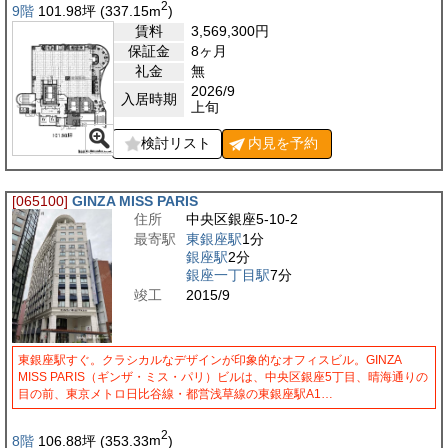
2
9階
101.98
坪
(337.15
m
)
賃料
3,569,300
円
保証金
8ヶ月
礼金
無
2026/9
入居時期
上旬
検討リスト
内見を
予約
[065100]
GINZA MISS PARIS
住所
中央区銀座5-10-2
最寄駅
東銀座駅
1分
銀座駅
2分
銀座一丁目駅
7分
竣工
2015/9
東銀座駅すぐ。クラシカルなデザインが印象的なオフィスビル。GINZA
MISS PARIS（ギンザ・ミス・パリ）ビルは、中央区銀座5丁目、晴海通りの
目の前、東京メトロ日比谷線・都営浅草線の東銀座駅A1…
2
8階
106.88
坪
(353.33
m
)