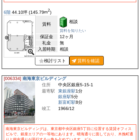
2
6階
44.10
坪
(145.79
m
)
相談
賃料
賃料を知りたい
保証金
12ヶ月
礼金
無
入居時期
相談
検討リスト
賃料を
確認
[006334]
南海東京ビルディング
住所
中央区銀座5-15-1
最寄駅
東銀座駅
1分
銀座駅
5分
新富町駅
8分
竣工
1966/12
南海東京ビルディングは、東京都中央区銀座5丁目に位置する賃貸オフィス
ビルで、銀座エリアの一等地にあります。晴海通りに面しており、木挽町通
りと銀中通りが平行する一角を占めています。ビル…