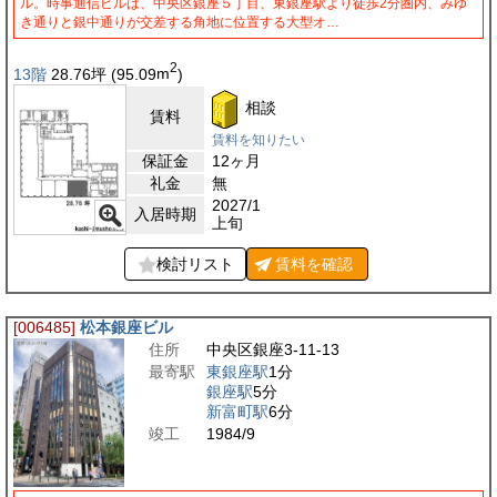
ル。時事通信ビルは、中央区銀座５丁目、東銀座駅より徒歩2分圏内、みゆ
き通りと銀中通りが交差する角地に位置する大型オ…
2
13階
28.76
坪
(95.09
m
)
相談
賃料
賃料を知りたい
保証金
12ヶ月
礼金
無
2027/1
入居時期
上旬
検討リスト
賃料を
確認
[006485]
松本銀座ビル
住所
中央区銀座3-11-13
最寄駅
東銀座駅
1分
銀座駅
5分
新富町駅
6分
竣工
1984/9