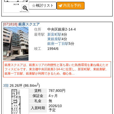
検討リスト
内見を
予約
[071818]
銀座スクエア
住所
中央区銀座2-14-4
最寄駅
新富町駅
4分
東銀座駅
4分
銀座一丁目駅
5分
竣工
1994/6
銀座スクエアは、銀座エリアの利便性と落ち着いた執務環境を兼ね備えたオ
フィスビルです。東京都中央区銀座2-14-4に位置し、新富町駅、東銀座駅、
銀座一丁目駅、銀座駅が利用できるため、都心各…
2
3階
26.26
坪
(86.84
m
)
賃料
787,800
円
保証金
4ヶ月
礼金
無
2026/10
入居時期
予定