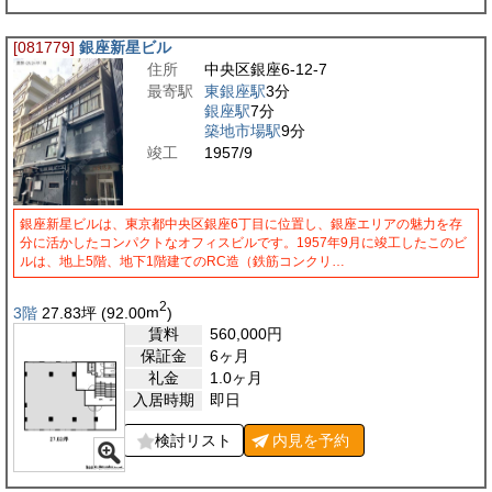
[081779]
銀座新星ビル
住所
中央区銀座6-12-7
最寄駅
東銀座駅
3分
銀座駅
7分
築地市場駅
9分
竣工
1957/9
銀座新星ビルは、東京都中央区銀座6丁目に位置し、銀座エリアの魅力を存
分に活かしたコンパクトなオフィスビルです。1957年9月に竣工したこのビ
ルは、地上5階、地下1階建てのRC造（鉄筋コンクリ…
2
3階
27.83
坪
(92.00
m
)
賃料
560,000
円
保証金
6ヶ月
礼金
1.0ヶ月
入居時期
即日
検討リスト
内見を
予約