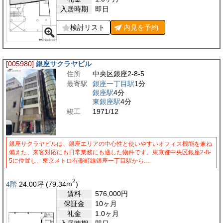
入居時期
即日
検討リスト
内見を
予約
[005980]
銀座サクラヤビル
住所
中央区銀座2-8-5
最寄駅
銀座一丁目駅
1分
銀座駅
4分
東銀座駅
4分
竣工
1971/12
銀座サクラヤビルは、銀座エリアの中心性と使いやすいオフィス機能を兼ね
備えた、来客対応にも日常業務にも適した物件です。東京都中央区銀座2-8-
5に位置し、東京メトロ有楽町線銀座一丁目駅から…
2
4階
24.00
坪
(79.34
m
)
賃料
576,000
円
保証金
10ヶ月
礼金
1.0ヶ月