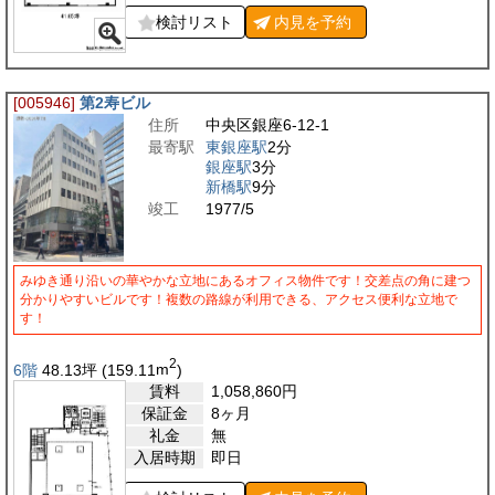
検討リスト
内見を
予約
[005946]
第2寿ビル
住所
中央区銀座6-12-1
最寄駅
東銀座駅
2分
銀座駅
3分
新橋駅
9分
竣工
1977/5
みゆき通り沿いの華やかな立地にあるオフィス物件です！交差点の角に建つ
分かりやすいビルです！複数の路線が利用できる、アクセス便利な立地で
す！
2
6階
48.13
坪
(159.11
m
)
賃料
1,058,860
円
保証金
8ヶ月
礼金
無
入居時期
即日