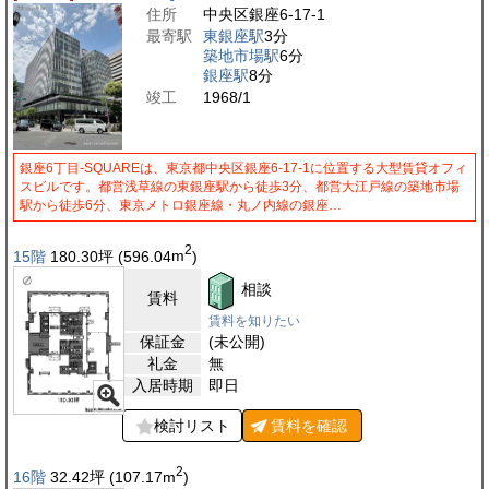
住所
中央区銀座6-17-1
最寄駅
東銀座駅
3分
築地市場駅
6分
銀座駅
8分
竣工
1968/1
銀座6丁目-SQUAREは、東京都中央区銀座6-17-1に位置する大型賃貸オフィ
スビルです。都営浅草線の東銀座駅から徒歩3分、都営大江戸線の築地市場
駅から徒歩6分、東京メトロ銀座線・丸ノ内線の銀座…
2
15階
180.30
坪
(596.04
m
)
相談
賃料
賃料を知りたい
保証金
(未公開)
礼金
無
入居時期
即日
検討リスト
賃料を
確認
2
16階
32.42
坪
(107.17
m
)