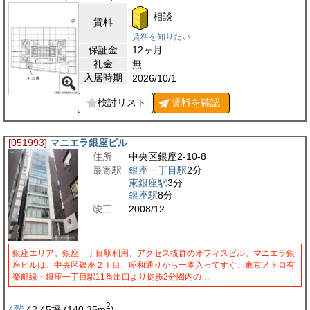
相談
賃料
賃料を知りたい
保証金
12ヶ月
礼金
無
入居時期
2026/10/1
検討リスト
賃料を
確認
[051993]
マニエラ銀座ビル
住所
中央区銀座2-10-8
最寄駅
銀座一丁目駅
2分
東銀座駅
3分
銀座駅
8分
竣工
2008/12
銀座エリア。銀座一丁目駅利用、アクセス抜群のオフィスビル。マニエラ銀
座ビルは、中央区銀座２丁目、昭和通りから一本入ってすぐ、東京メトロ有
楽町線・銀座一丁目駅11番出口より徒歩2分圏内の…
2
4階
42.45
坪
(140.35
m
)