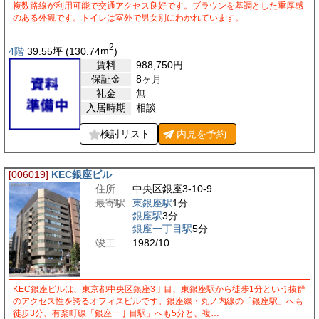
複数路線が利用可能で交通アクセス良好です。ブラウンを基調とした重厚感
のある外観です。トイレは室外で男女別にわかれています。
2
4階
39.55
坪
(130.74
m
)
賃料
988,750
円
保証金
8ヶ月
礼金
無
入居時期
相談
検討リスト
内見を
予約
[006019]
KEC銀座ビル
住所
中央区銀座3-10-9
最寄駅
東銀座駅
1分
銀座駅
3分
銀座一丁目駅
5分
竣工
1982/10
KEC銀座ビルは、東京都中央区銀座3丁目、東銀座駅から徒歩1分という抜群
のアクセス性を誇るオフィスビルです。銀座線・丸ノ内線の「銀座駅」へも
徒歩3分、有楽町線「銀座一丁目駅」へも5分と、複…