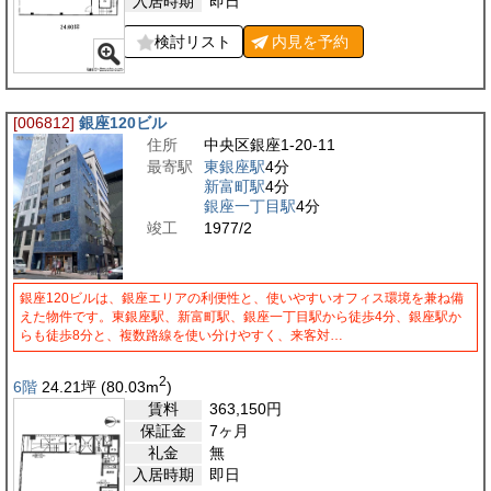
入居時期
即日
検討リスト
内見を
予約
[006812]
銀座120ビル
住所
中央区銀座1-20-11
最寄駅
東銀座駅
4分
新富町駅
4分
銀座一丁目駅
4分
竣工
1977/2
銀座120ビルは、銀座エリアの利便性と、使いやすいオフィス環境を兼ね備
えた物件です。東銀座駅、新富町駅、銀座一丁目駅から徒歩4分、銀座駅か
らも徒歩8分と、複数路線を使い分けやすく、来客対…
2
6階
24.21
坪
(80.03
m
)
賃料
363,150
円
保証金
7ヶ月
礼金
無
入居時期
即日