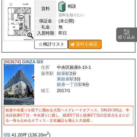
相談
賃料
賃料を知りたい
保証金
(未公開)
礼金
無
入居時期
即日
絞り込み
検討リスト
賃料を
確認
[063674]
GINZA SIX
住所
中央区銀座6-10-1
最寄駅
銀座駅
2分
東銀座駅
3分
銀座一丁目駅
8分
竣工
2017/1
銀座中央通りを眼下に眺める大型ハイグレードオフィス。GINZA SIXは、中
央区銀座6丁目、中央通りに面し、銀座5丁目と銀座6丁目の交差点をまたが
る一角を占めるオフィス・文化施設も備えた大規模…
2
8階
41.20
坪
(136.20
m
)