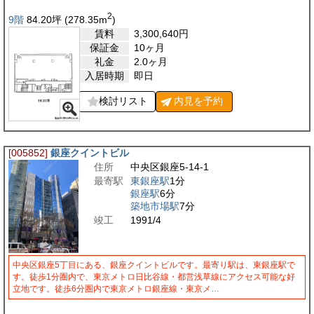
2
9階
84.20
坪
(278.35
m
)
賃料
3,300,640
円
保証金
10ヶ月
礼金
2.0ヶ月
入居時期
即日
検討リスト
内見を
予約
[005852]
銀座クイントビル
住所
中央区銀座5-14-1
最寄駅
東銀座駅
1分
銀座駅
6分
築地市場駅
7分
竣工
1991/4
中央区銀座5丁目にある、銀座クイントビルです。最寄り駅は、東銀座駅で
す。徒歩1分圏内で、東京メトロ日比谷線・都営浅草線にアクセス可能な好
立地です。徒歩6分圏内で東京メトロ銀座線・東京メ…