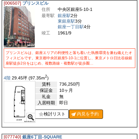
[006507]
プリンスビル
住所
中央区銀座5-10-1
最寄駅
銀座駅
2分
東銀座駅
3分
銀座一丁目駅
4分
竣工
1961/9
プリンスビルは、銀座エリアの利便性と落ち着いた執務環境を兼ね備えたオ
フィスビルです。東京都中央区銀座5-10-1に位置し、東京メトロ日比谷線銀
座駅徒歩2分をはじめ、複数路線・複数駅が徒歩圏…
2
4階
29.45
坪
(97.35
m
)
賃料
736,250
円
保証金
10ヶ月
礼金
無
入居時期
即日
検討リスト
内見を
予約
[077740]
銀座6丁目-SQUARE