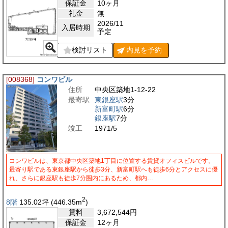
保証金
10ヶ月
礼金
無
2026/11
入居時期
予定
検討リスト
内見を
予約
[008368]
コンワビル
住所
中央区築地1-12-22
最寄駅
東銀座駅
3分
新富町駅
6分
銀座駅
7分
竣工
1971/5
コンワビルは、東京都中央区築地1丁目に位置する賃貸オフィスビルです。
最寄り駅である東銀座駅から徒歩3分、新富町駅へも徒歩6分とアクセスに優
れ、さらに銀座駅も徒歩7分圏内にあるため、都内…
2
8階
135.02
坪
(446.35
m
)
賃料
3,672,544
円
保証金
12ヶ月