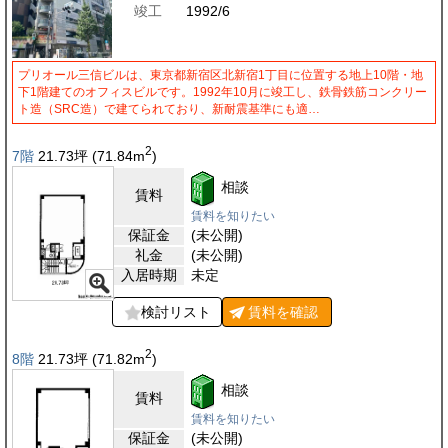
竣工
1992/6
プリオール三信ビルは、東京都新宿区北新宿1丁目に位置する地上10階・地
下1階建てのオフィスビルです。1992年10月に竣工し、鉄骨鉄筋コンクリー
ト造（SRC造）で建てられており、新耐震基準にも適…
2
7階
21.73
坪
(71.84
m
)
相談
賃料
賃料を知りたい
保証金
(未公開)
礼金
(未公開)
入居時期
未定
検討リスト
賃料を
確認
2
8階
21.73
坪
(71.82
m
)
相談
賃料
賃料を知りたい
保証金
(未公開)