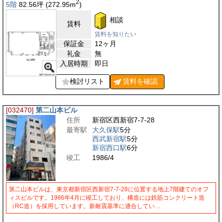
2
5階
82.56
坪
(272.95
m
)
相談
賃料
賃料を知りたい
保証金
12ヶ月
礼金
無
入居時期
即日
検討リスト
賃料を
確認
[032470]
第二山本ビル
住所
新宿区西新宿7-7-28
最寄駅
大久保駅
5分
西武新宿駅
5分
新宿西口駅
6分
竣工
1986/4
第二山本ビルは、東京都新宿区西新宿7-7-28に位置する地上7階建てのオフ
ィスビルです。1986年4月に竣工しており、構造には鉄筋コンクリート造
（RC造）を採用しています。新耐震基準に適合してい…