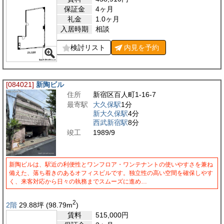
保証金
4ヶ月
礼金
1.0ヶ月
入居時期
相談
検討リスト
内見を
予約
[084021]
新陶ビル
住所
新宿区百人町1-16-7
最寄駅
大久保駅
1分
新大久保駅
4分
西武新宿駅
8分
竣工
1989/9
新陶ビルは、駅近の利便性とワンフロア・ワンテナントの使いやすさを兼ね
備えた、落ち着きのあるオフィスビルです。独立性の高い空間を確保しやす
く、来客対応から日々の執務までスムーズに進め…
2
2階
29.88
坪
(98.79
m
)
賃料
515,000
円