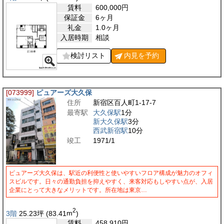
賃料
600,000
円
保証金
6ヶ月
礼金
1.0ヶ月
入居時期
相談
検討リスト
内見を
予約
[073999]
ピュアーズ大久保
住所
新宿区百人町1-17-7
最寄駅
大久保駅
1分
新大久保駅
3分
西武新宿駅
10分
竣工
1971/1
ピュアーズ大久保は、駅近の利便性と使いやすいフロア構成が魅力のオフィ
スビルです。日々の通勤負担を抑えやすく、来客対応もしやすい点が、入居
企業にとって大きなメリットです。所在地は東京…
2
3階
25.23
坪
(83.41
m
)
賃料
458,910
円