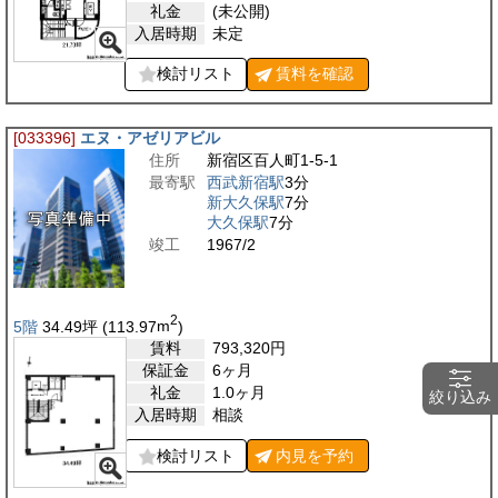
礼金
(未公開)
入居時期
未定
検討リスト
賃料を
確認
[033396]
エヌ・アゼリアビル
住所
新宿区百人町1-5-1
最寄駅
西武新宿駅
3分
新大久保駅
7分
大久保駅
7分
竣工
1967/2
2
5階
34.49
坪
(113.97
m
)
賃料
793,320
円
保証金
6ヶ月
礼金
1.0ヶ月
絞り込み
入居時期
相談
検討リスト
内見を
予約