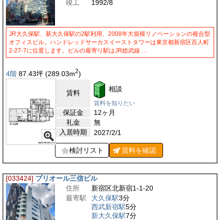
竣工
1992/8
JR大久保駅、新大久保駅の2駅利用、2008年大規模リノベーションの複合型
オフィスビル。ハンドレッドサーカスイーストタワーは東京都新宿区百人町
2-27-7に位置します。ビルの最寄り駅はJR総武線 …
2
4階
87.43
坪
(289.03
m
)
相談
賃料
賃料を知りたい
保証金
12ヶ月
礼金
無
入居時期
2027/2/1
検討リスト
賃料を
確認
[033424]
プリオール三信ビル
住所
新宿区北新宿1-1-20
最寄駅
大久保駅
3分
西武新宿駅
5分
新大久保駅
7分