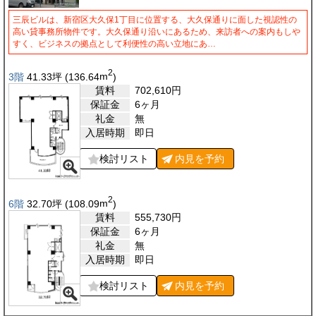
三辰ビルは、新宿区大久保1丁目に位置する、大久保通りに面した視認性の
高い貸事務所物件です。大久保通り沿いにあるため、来訪者への案内もしや
すく、ビジネスの拠点として利便性の高い立地にあ…
2
3階
41.33
坪
(136.64
m
)
賃料
702,610
円
保証金
6ヶ月
礼金
無
入居時期
即日
検討リスト
内見を
予約
2
6階
32.70
坪
(108.09
m
)
賃料
555,730
円
保証金
6ヶ月
礼金
無
入居時期
即日
検討リスト
内見を
予約