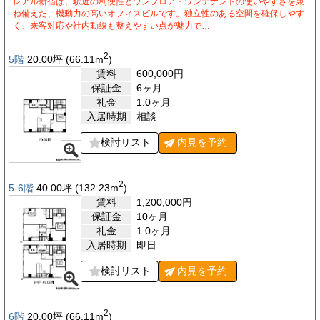
レアル新宿は、駅近の利便性とワンフロア・ワンテナントの使いやすさを兼
ね備えた、機動力の高いオフィスビルです。独立性のある空間を確保しやす
く、来客対応や社内動線も整えやすい点が魅力で…
2
5階
20.00
坪
(66.11
m
)
賃料
600,000
円
保証金
6ヶ月
礼金
1.0ヶ月
入居時期
相談
検討リスト
内見を
予約
2
5-6階
40.00
坪
(132.23
m
)
賃料
1,200,000
円
保証金
10ヶ月
礼金
1.0ヶ月
入居時期
即日
検討リスト
内見を
予約
2
6階
20.00
坪
(66.11
m
)