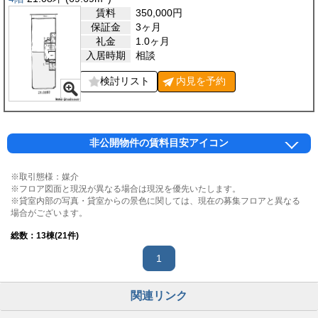
賃料
350,000
円
保証金
3ヶ月
礼金
1.0ヶ月
入居時期
相談
検討リスト
内見を
予約
非公開物件の賃料目安アイコン
※取引態様：媒介
※フロア図面と現況が異なる場合は現況を優先いたします。
※貸室内部の写真・貸室からの景色に関しては、現在の募集フロアと異なる
場合がございます。
総数：
13
棟(21件)
1
関連リンク