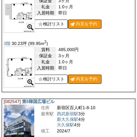
保証金
3ヶ月
礼金
1.0ヶ月
入居時期
即日
検討リスト
内見を
予約
2
3階
30.23
坪
(99.95
m
)
賃料
485,000
円
保証金
3ヶ月
礼金
1.0ヶ月
入居時期
即日
検討リスト
内見を
予約
[082547]
第5韓国広場ビル
住所
新宿区百人町1-8-10
最寄駅
西武新宿駅
3分
新大久保駅
4分
大久保駅
4分
竣工
2024/7