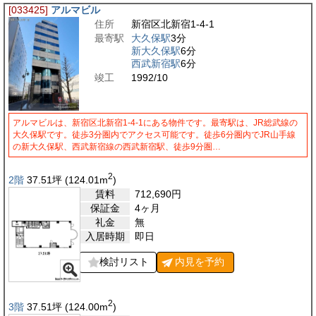
[033425]
アルマビル
住所
新宿区北新宿1-4-1
最寄駅
大久保駅
3分
新大久保駅
6分
西武新宿駅
6分
竣工
1992/10
アルマビルは、新宿区北新宿1-4-1にある物件です。最寄駅は、JR総武線の
大久保駅です。徒歩3分圏内でアクセス可能です。徒歩6分圏内でJR山手線
の新大久保駅、西武新宿線の西武新宿駅、徒歩9分圏…
2
2階
37.51
坪
(124.01
m
)
賃料
712,690
円
保証金
4ヶ月
礼金
無
入居時期
即日
検討リスト
内見を
予約
2
3階
37.51
坪
(124.00
m
)