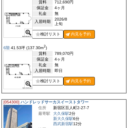
賃料
712,690
円
保証金
4ヶ月
礼金
無
2026/8
入居時期
上旬
検討リスト
内見を
予約
2
6階
41.53
坪
(137.30
m
)
賃料
789,070
円
保証金
4ヶ月
礼金
無
入居時期
即日
検討リスト
内見を
予約
[054300]
ハンドレッドサーカスイーストタワー
住所
新宿区百人町2-27-7
最寄駅
大久保駅
2分
新大久保駅
6分
西武新宿駅
12分