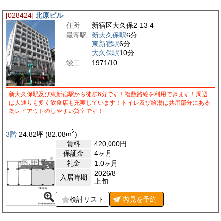
[028424]
北原ビル
住所
新宿区大久保2-13-4
最寄駅
新大久保駅
6分
東新宿駅
6分
大久保駅
10分
竣工
1971/10
新大久保駅及び東新宿駅から徒歩6分です！複数路線を利用できます！周辺
は人通りも多く飲食店も充実しています！トイレ及び給湯は共用部分にある
為レイアウトのしやすい貸室です！
2
3階
24.82
坪
(82.08
m
)
賃料
420,000
円
保証金
4ヶ月
礼金
1.0ヶ月
2026/8
入居時期
上旬
検討リスト
内見を
予約