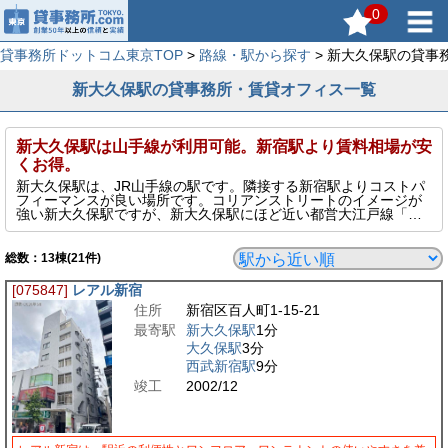
0
貸事務所ドットコム東京TOP
>
路線・駅から探す
> 新大久保駅の貸事
新大久保駅の貸事務所・賃貸オフィス一覧
新大久保駅は山手線が利用可能。新宿駅より賃料相場が安
くお得。
新大久保駅は、JR山手線の駅です。隣接する新宿駅よりコストパ
フィーマンスが良い場所です。コリアンストリートのイメージが
強い新大久保駅ですが、新大久保駅にほど近い都営大江戸線「東
新宿駅」に高層オフィスビルが建ち、オフィス街としての発展が
期待される地域です。
総数：
13
棟(21件)
[075847]
レアル新宿
住所
新宿区百人町1-15-21
最寄駅
新大久保駅
1分
大久保駅
3分
西武新宿駅
9分
竣工
2002/12