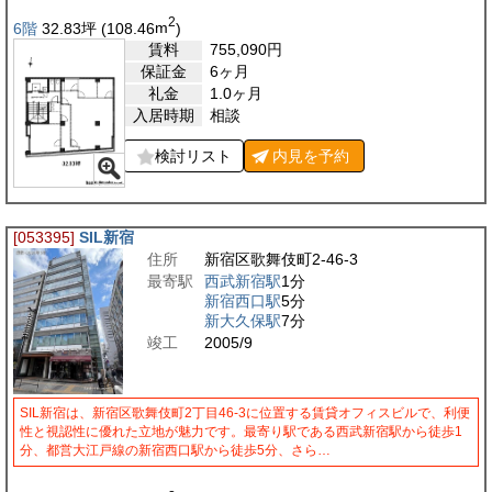
2
6階
32.83
坪
(108.46
m
)
賃料
755,090
円
保証金
6ヶ月
礼金
1.0ヶ月
入居時期
相談
検討リスト
内見を
予約
[053395]
SIL新宿
住所
新宿区歌舞伎町2-46-3
最寄駅
西武新宿駅
1分
新宿西口駅
5分
新大久保駅
7分
竣工
2005/9
SIL新宿は、新宿区歌舞伎町2丁目46-3に位置する賃貸オフィスビルで、利便
性と視認性に優れた立地が魅力です。最寄り駅である西武新宿駅から徒歩1
分、都営大江戸線の新宿西口駅から徒歩5分、さら…