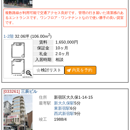
複数路線が利用可能で交通アクセス良好です。管理の行き届いた清潔感のあ
るエントランスです。ワンフロア・ワンテナントなので使い勝手の良い貸室
です。
2
1-2階
32.06
坪
(106.00
m
)
賃料
1,650,000
円
保証金
10ヶ月
礼金
2.0ヶ月
入居時期
相談
検討リスト
内見を
予約
[033261]
三辰ビル
住所
新宿区大久保1-14-15
最寄駅
新大久保駅
5分
東新宿駅
6分
西武新宿駅
9分
竣工
1988/4