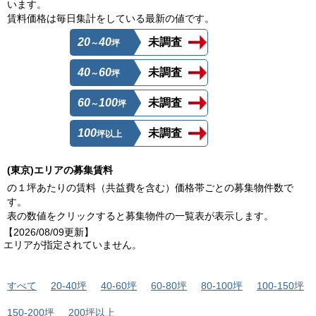
います。
賃料価格は毎日集計をしている最新の値です。
20
40
未調査
～
坪
40
60
未調査
～
坪
60
100
未調査
～
坪
100
未調査
坪以上
(東京)エリアの募集賃料
の１坪あたりの賃料（共益費を含む）価格帯ごとの募集物件数で
す。
表の数値をクリックすると募集物件の一覧表が表示します。
【2026/08/09更新】
エリアが指定されていません。
すべて
20-40坪
40-60坪
60-80坪
80-100坪
100-150坪
150-200坪
200坪以上