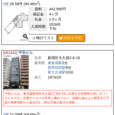
2
5階
28.58
坪
(94.48
m
)
賃料
442,990
円
保証金
4ヶ月
礼金
1.0ヶ月
2026/8
入居時期
下旬
検討リスト
内見を
予約
[061642]
平安ビル
住所
新宿区大久保2-6-16
最寄駅
東新宿駅
2分
西早稲田駅
8分
新大久保駅
10分
竣工
1974/10
平安ビルは、東京都新宿区大久保2丁目6-16に位置する利便性の高いオフィ
スビルです。交通アクセスが非常に優れており、副都心線および都営大江戸
線の東新宿駅から徒歩2分、JR山手線の新大久保駅…
2
4階
21.08
坪
(69.69
m
)