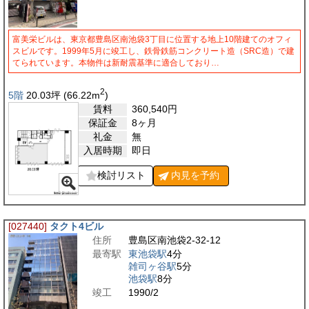
富美栄ビルは、東京都豊島区南池袋3丁目に位置する地上10階建てのオフィ
スビルです。1999年5月に竣工し、鉄骨鉄筋コンクリート造（SRC造）で建
てられています。本物件は新耐震基準に適合しており…
2
5階
20.03
坪
(66.22
m
)
賃料
360,540
円
保証金
8ヶ月
礼金
無
入居時期
即日
検討リスト
内見を
予約
[027440]
タクト4ビル
住所
豊島区南池袋2-32-12
最寄駅
東池袋駅
4分
雑司ヶ谷駅
5分
池袋駅
8分
竣工
1990/2