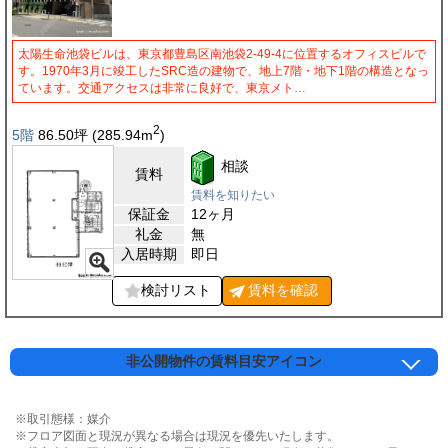
太陽生命池袋ビルは、東京都豊島区南池袋2-49-4に位置するオフィスビルで
す。1970年3月に竣工したSRC造の建物で、地上7階・地下1階の構造となっ
ています。交通アクセスは非常に良好で、東京メト…
2
5階
86.50
坪
(285.94
m
)
相談
賃料
賃料を知りたい
保証金
12ヶ月
礼金
無
入居時期
即日
検討リスト
賃料を
確認
非公開物件の賃料目安アイコン
※取引態様：媒介
※フロア図面と現況が異なる場合は現況を優先いたします。