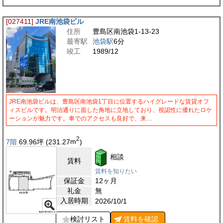
[027411]
JRE南池袋ビル
住所
豊島区南池袋1-13-23
最寄駅
池袋駅
6分
竣工
1989/12
JRE南池袋ビルは、豊島区南池袋1丁目に位置するハイグレードな賃貸オフ
ィスビルです。明治通りに面した角地に立地しており、視認性に優れたロケ
ーションが魅力です。車でのアクセスも良好で、来…
2
7階
69.96
坪
(231.27
m
)
相談
賃料
賃料を知りたい
保証金
12ヶ月
礼金
無
入居時期
2026/10/1
検討リスト
賃料を
確認