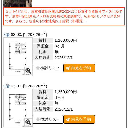
タクト4ビルは、東京都豊島区南池袋2-32-12に位置する賃貸オフィスビルで
す。最寄り駅は東京メトロ有楽町線の東池袋駅で、徒歩4分とアクセス良好
です。さらに、徒歩6分の東池袋四丁目駅（都電荒…
2
3階
63.00
坪
(208.26
m
)
賃料
1,260,000
円
保証金
8ヶ月
礼金
無
入居時期
2026/12/1
検討リスト
内見を
予約
2
9階
63.00
坪
(208.26
m
)
賃料
1,260,000
円
保証金
8ヶ月
礼金
無
入居時期
2026/12/1
検討リスト
内見を
予約