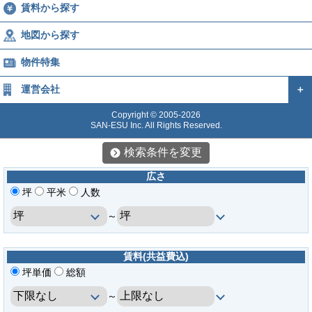
賃料から探す
地図から探す
物件特集
運営会社
＋
Copyright © 2005-2026
SAN-ESU Inc. All Rights Reserved.
検索条件を変更
広さ
坪
平米
人数
～
賃料(共益費込)
坪単価
総額
～