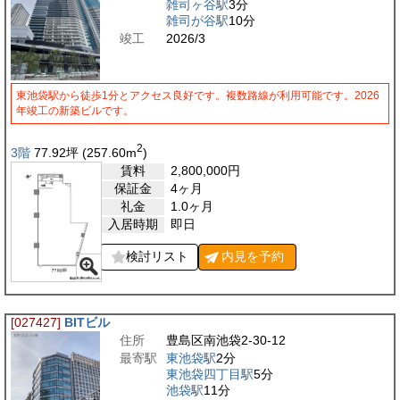
雑司ヶ谷駅
3分
雑司が谷駅
10分
竣工
2026/3
東池袋駅から徒歩1分とアクセス良好です。複数路線が利用可能です。2026
年竣工の新築ビルです。
2
3階
77.92
坪
(257.60
m
)
賃料
2,800,000
円
保証金
4ヶ月
礼金
1.0ヶ月
入居時期
即日
検討リスト
内見を
予約
[027427]
BITビル
住所
豊島区南池袋2-30-12
最寄駅
東池袋駅
2分
東池袋四丁目駅
5分
池袋駅
11分