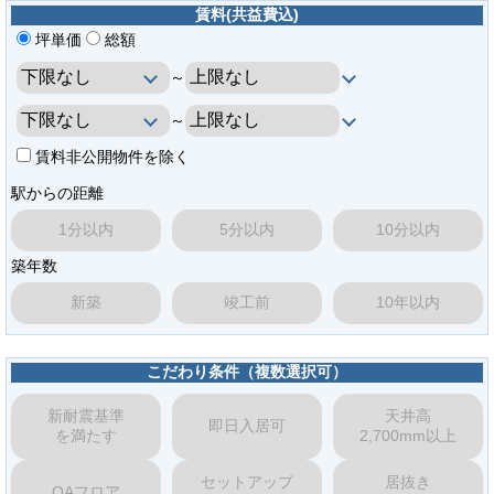
賃料(共益費込)
坪単価
総額
～
～
賃料非公開物件を除く
駅からの距離
1分以内
5分以内
10分以内
築年数
新築
竣工前
10年以内
こだわり条件（複数選択可）
新耐震基準
天井高
即日入居可
を満たす
2,700mm以上
セットアップ
居抜き
OAフロア