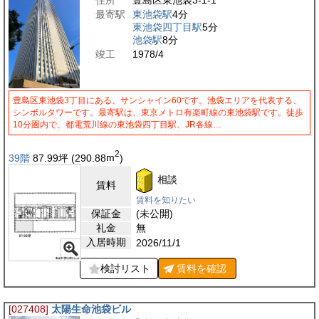
住所
豊島区東池袋3-1-1
最寄駅
東池袋駅
4分
東池袋四丁目駅
5分
池袋駅
8分
竣工
1978/4
豊島区東池袋3丁目にある、サンシャイン60です。池袋エリアを代表する、
シンボルタワーです。最寄駅は、東京メトロ有楽町線の東池袋駅です。徒歩
10分圏内で、都電荒川線の東池袋四丁目駅、JR各線…
2
39階
87.99
坪
(290.88
m
)
相談
賃料
賃料を知りたい
保証金
(未公開)
礼金
無
入居時期
2026/11/1
検討リスト
賃料を
確認
[027408]
太陽生命池袋ビル