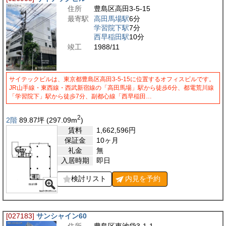
住所
豊島区高田3-5-15
最寄駅
高田馬場駅
6分
学習院下駅
7分
西早稲田駅
10分
竣工
1988/11
サイテックビルは、東京都豊島区高田3-5-15に位置するオフィスビルです。
JR山手線・東西線・西武新宿線の「高田馬場」駅から徒歩6分、都電荒川線
「学習院下」駅から徒歩7分、副都心線「西早稲田…
2
2階
89.87
坪
(297.09
m
)
賃料
1,662,596
円
保証金
10ヶ月
礼金
無
入居時期
即日
検討リスト
内見を
予約
[027183]
サンシャイン60