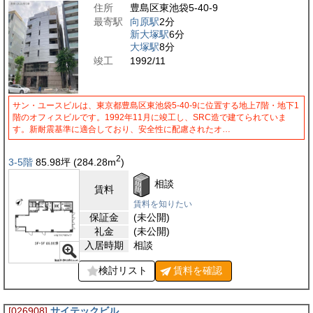
住所
豊島区東池袋5-40-9
最寄駅
向原駅
2分
新大塚駅
6分
大塚駅
8分
竣工
1992/11
サン・ユースビルは、東京都豊島区東池袋5-40-9に位置する地上7階・地下1
階のオフィスビルです。1992年11月に竣工し、SRC造で建てられていま
す。新耐震基準に適合しており、安全性に配慮されたオ…
2
3-5階
85.98
坪
(284.28
m
)
相談
賃料
賃料を知りたい
保証金
(未公開)
礼金
(未公開)
入居時期
相談
検討リスト
賃料を
確認
[026908]
サイテックビル