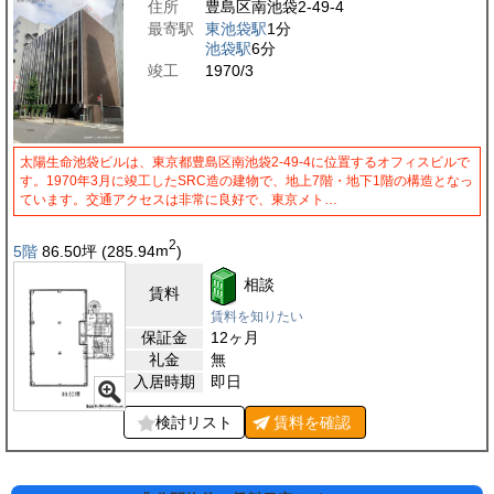
住所
豊島区南池袋2-49-4
最寄駅
東池袋駅
1分
池袋駅
6分
竣工
1970/3
太陽生命池袋ビルは、東京都豊島区南池袋2-49-4に位置するオフィスビルで
す。1970年3月に竣工したSRC造の建物で、地上7階・地下1階の構造となっ
ています。交通アクセスは非常に良好で、東京メト…
2
5階
86.50
坪
(285.94
m
)
相談
賃料
賃料を知りたい
保証金
12ヶ月
礼金
無
入居時期
即日
検討リスト
賃料を
確認