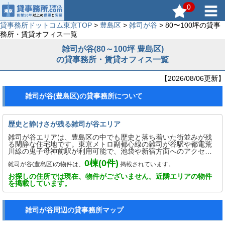
0
貸事務所ドットコム東京TOP
>
豊島区
>
雑司が谷
> 80〜100坪の貸事
務所・賃貸オフィス一覧
雑司が谷(80～100坪 豊島区)
の貸事務所・賃貸オフィス一覧
【2026/08/06更新】
雑司が谷(豊島区)の貸事務所について
歴史と静けさが残る雑司が谷エリア
雑司が谷エリアは、豊島区の中でも歴史と落ち着いた街並みが残
る閑静な住宅地です。東京メトロ副都心線の雑司が谷駅や都電荒
川線の鬼子母神前駅が利用可能で、池袋や新宿方面へのアクセス
も良好です。エリア内には雑司ヶ谷鬼子母神堂や旧宣教師館など
0
棟(
0
件)
雑司が谷(豊島区)の物件は、
掲載されています。
の歴史的建造物が点在し、情緒ある街並みが広がります。繁華街
の池袋に隣接しながらも、静けさと緑が保たれており、士業オフ
お探しの住所では現在、物件がございません。近隣エリアの物件
ィスや教室、医療施設など落ち着いた用途の事務所にも適してい
を掲載しています。
ます。都心にありながら落ち着いた執務環境を求める方におすす
めのエリアです。
雑司が谷周辺の貸事務所マップ