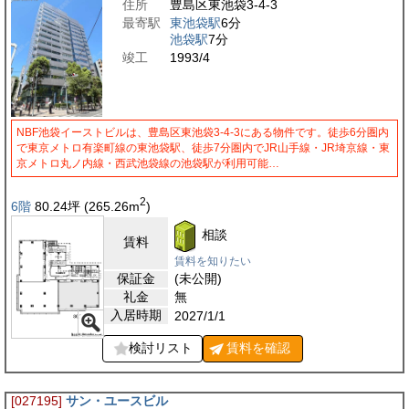
住所
豊島区東池袋3-4-3
最寄駅
東池袋駅
6分
池袋駅
7分
竣工
1993/4
NBF池袋イーストビルは、豊島区東池袋3-4-3にある物件です。徒歩6分圏内
で東京メトロ有楽町線の東池袋駅、徒歩7分圏内でJR山手線・JR埼京線・東
京メトロ丸ノ内線・西武池袋線の池袋駅が利用可能…
2
6階
80.24
坪
(265.26
m
)
相談
賃料
賃料を知りたい
保証金
(未公開)
礼金
無
入居時期
2027/1/1
検討リスト
賃料を
確認
[027195]
サン・ユースビル