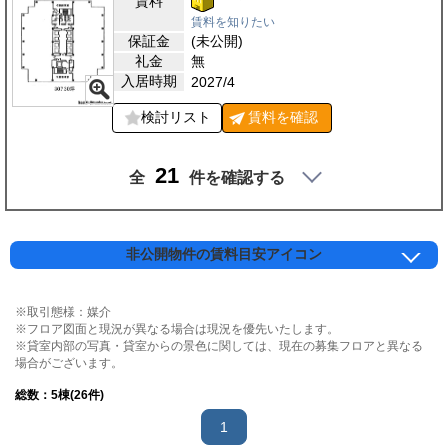
賃料
賃料を知りたい
保証金
(未公開)
礼金
無
入居時期
2027/4
検討リスト
賃料を
確認
21
全
件を確認する
非公開物件の賃料目安アイコン
※取引態様：媒介
※フロア図面と現況が異なる場合は現況を優先いたします。
※貸室内部の写真・貸室からの景色に関しては、現在の募集フロアと異なる
場合がございます。
総数：
5
棟(26件)
1