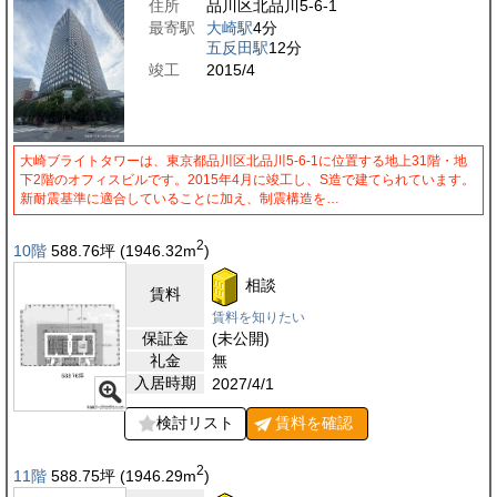
住所
品川区北品川5-6-1
最寄駅
大崎駅
4分
五反田駅
12分
竣工
2015/4
大崎ブライトタワーは、東京都品川区北品川5-6-1に位置する地上31階・地
下2階のオフィスビルです。2015年4月に竣工し、S造で建てられています。
新耐震基準に適合していることに加え、制震構造を…
2
10階
588.76
坪
(1946.32
m
)
相談
賃料
賃料を知りたい
保証金
(未公開)
礼金
無
入居時期
2027/4/1
検討リスト
賃料を
確認
2
11階
588.75
坪
(1946.29
m
)