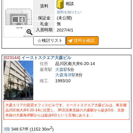
相談
賃料
賃料を知りたい
保証金
(未公開)
礼金
無
入居時期
2027/4/1
検討リスト
賃料を
確認
[023144]
イーストスクエア大森ビル
住所
品川区南大井6-20-14
最寄駅
大森駅
5分
大森海岸駅
8分
竣工
1993/10
大森エリアの賃貸オフィスビルです。イーストスクエア大森ビルは、東京都
品川区南大井6-20-14に位置し、JR京浜東北線の大森駅から徒歩5分、京急
本線の大森海岸駅からは徒歩8分という立地にありま…
2
3階
348.57
坪
(1152.30
m
)