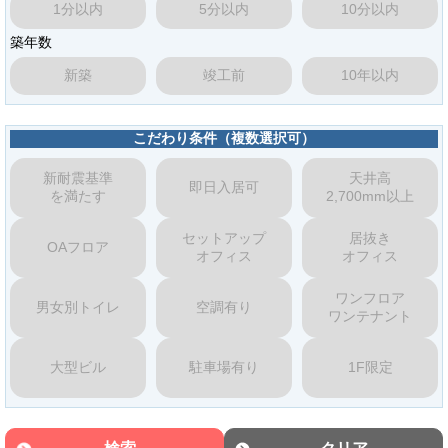
1分以内
5分以内
10分以内
築年数
新築
竣工前
10年以内
こだわり条件（複数選択可）
新耐震基準
天井高
即日入居可
を満たす
2,700mm以上
セットアップ
居抜き
OAフロア
オフィス
オフィス
ワンフロア
男女別トイレ
空調有り
ワンテナント
大型ビル
駐車場有り
1F限定