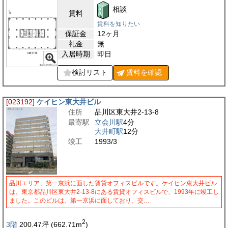
相談
賃料
賃料を知りたい
保証金
12ヶ月
礼金
無
入居時期
即日
検討リスト
賃料を
確認
[023192]
ケイヒン東大井ビル
住所
品川区東大井2-13-8
最寄駅
立会川駅
4分
大井町駅
12分
竣工
1993/3
品川エリア、第一京浜に面した賃貸オフィスビルです。ケイヒン東大井ビル
は、東京都品川区東大井2-13-8にある賃貸オフィスビルで、1993年に竣工し
ました。このビルは、第一京浜に面しており、交…
2
3階
200.47
坪
(662.71
m
)