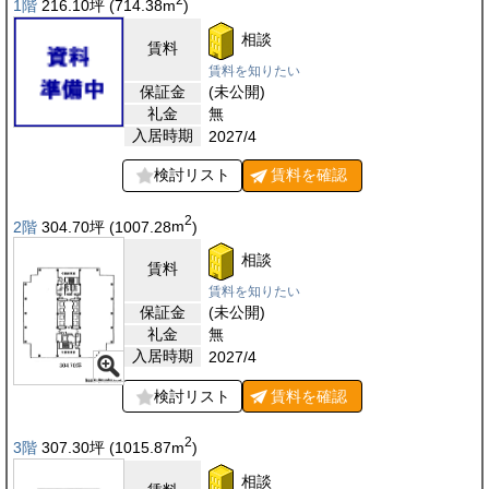
1階
216.10
坪
(714.38
m
)
相談
賃料
賃料を知りたい
保証金
(未公開)
礼金
無
入居時期
2027/4
検討リスト
賃料を
確認
2
2階
304.70
坪
(1007.28
m
)
相談
賃料
賃料を知りたい
保証金
(未公開)
礼金
無
入居時期
2027/4
検討リスト
賃料を
確認
2
3階
307.30
坪
(1015.87
m
)
相談