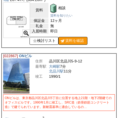
相談
賃料
賃料を知りたい
保証金
12ヶ月
礼金
無
入居時期
即日
検討リスト
賃料を
確認
[022867]
ONビル
住所
品川区北品川5-9-12
最寄駅
大崎駅
7分
北品川駅
11分
竣工
1990/1
ONビルは、東京都品川区北品川5丁目に位置する地上21階・地下2階建ての
オフィスビルです。1990年1月に竣工し、SRC造（鉄骨鉄筋コンクリート
造）で建てられています。新耐震基準に適合しているの…
2