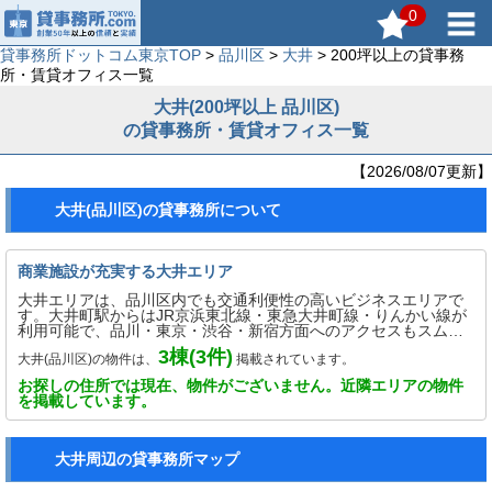
0
貸事務所ドットコム東京TOP
>
品川区
>
大井
> 200坪以上の貸事務
所・賃貸オフィス一覧
大井(200坪以上 品川区)
の貸事務所・賃貸オフィス一覧
【2026/08/07更新】
大井(品川区)の貸事務所について
商業施設が充実する大井エリア
大井エリアは、品川区内でも交通利便性の高いビジネスエリアで
す。大井町駅からはJR京浜東北線・東急大井町線・りんかい線が
利用可能で、品川・東京・渋谷・新宿方面へのアクセスもスムー
ズです。周辺には商業施設「アトレ大井町」や「阪急大井町ガー
3
棟(
3
件)
大井(品川区)の物件は、
掲載されています。
デン」などがあり、飲食店やカフェ、銀行、コンビニも充実。
日々の業務に必要な施設が揃っており、働きやすい環境が整って
お探しの住所では現在、物件がございません。近隣エリアの物件
います。交通アクセスの良さと利便性から、IT企業や士業オフィ
を掲載しています。
ス、少人数の事務所まで幅広い業種に支持されています。落ち着
いた街並みで快適に業務を行えるエリアです。
大井周辺の貸事務所マップ