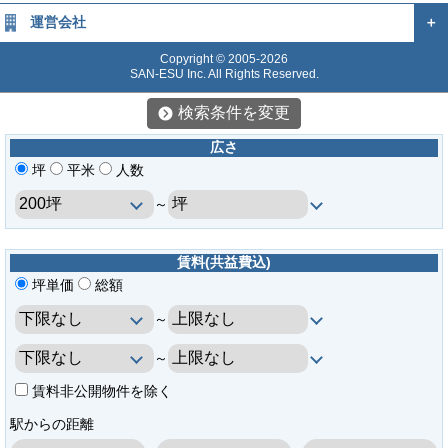
運営会社
＋
Copyright © 2005-2026
SAN-ESU Inc. All Rights Reserved.
検索条件を変更
広さ
坪
平米
人数
～
賃料(共益費込)
坪単価
総額
～
～
賃料非公開物件を除く
駅からの距離