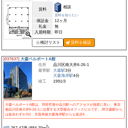
相談
賃料
賃料を知りたい
保証金
12ヶ月
礼金
無
入居時期
即日
検討リスト
賃料を
確認
[037637]
大森ベルポートA館
住所
品川区南大井6-26-1
最寄駅
大森駅
3分
大森海岸駅
4分
竣工
1991/3
大森ベルポートA館は、羽田空港や品川駅へのアクセスが抜群に良い、東京
都品川区南大井6-26-1に位置する大型複合オフィスビルです。JR大森駅から
は徒歩わずか3分、京急本線大森海岸駅からも徒歩4…
2
9階
267.47
坪
(884.20
m
)