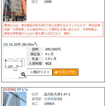
竣工
1998
豊強ビルは、東京都品川区大井1丁目に位置するオフィスビルで、JR京浜東
北線「大井町駅」から徒歩4分という便利な立地にあります。大井町駅は、
東急大井町線やりんかい線も乗り入れており、都内…
2
2階
24.20
坪
(80.00
m
)
賃料
480,000
円
保証金
4ヶ月
礼金
1.0ヶ月
入居時期
相談
検討リスト
内見を
予約
[023086]
NTビル
住所
品川区大井1-47-1
最寄駅
大井町駅
3分
竣工
1996/3