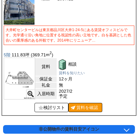
大井町センタービルは東京都品川区大井1-24-5にある賃貸オフィスビルで
す。光学通り沿い角地に位置する視認性の高い立地です。白を基調とした色
合いの重厚感のある外観です。2014年にリニューア…
2
5階
111.83
坪
(369.71
m
)
相談
賃料
賃料を知りたい
保証金
12ヶ月
礼金
無
2027/2
入居時期
予定
検討リスト
賃料を
確認
非公開物件の賃料目安アイコン