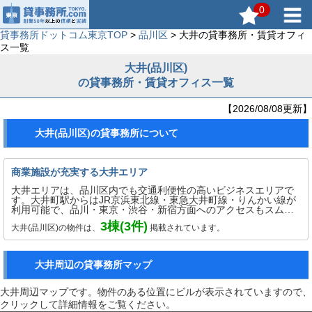
0
貸事務所ドットコム東京TOP
>
品川区
> 大井の貸事務所・賃貸オフィ
ス一覧
大井(品川区)
の貸事務所・賃貸オフィス一覧
【2026/08/08更新】
大井(品川区)の貸事務所について
商業施設が充実する大井エリア
大井エリアは、品川区内でも交通利便性の高いビジネスエリアで
す。大井町駅からはJR京浜東北線・東急大井町線・りんかい線が
利用可能で、品川・東京・渋谷・新宿方面へのアクセスもスムー
ズです。周辺には商業施設「アトレ大井町」や「阪急大井町ガー
3
棟(
3
件)
大井(品川区)の物件は、
掲載されています。
デン」などがあり、飲食店やカフェ、銀行、コンビニも充実。
日々の業務に必要な施設が揃っており、働きやすい環境が整って
います。交通アクセスの良さと利便性から、IT企業や士業オフィ
ス、少人数の事務所まで幅広い業種に支持されています。落ち着
大井周辺の貸事務所マップ
いた街並みで快適に業務を行えるエリアです。
大井周辺マップです。物件のある位置にビルが表示されていますので、
クリックして詳細情報をご覧ください。