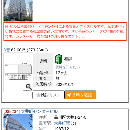
NTビルは東京都品川区大井1-47-1にある賃貸オフィスビルです。光学通り沿
い角地に位置する視認性の高い立地です。薄い茶色のシャープな印象の外観
です。ガラス張り・吹き抜けの真っ白なエントラ…
2
8階
82.66
坪
(273.26
m
)
相談
賃料
賃料を知りたい
保証金
12ヶ月
礼金
無
入居時期
2026/10/1
検討リスト
賃料を
確認
[035234]
大井町センタービル
住所
品川区大井1-24-5
最寄駅
大井町駅
3分
竣工
1987/12