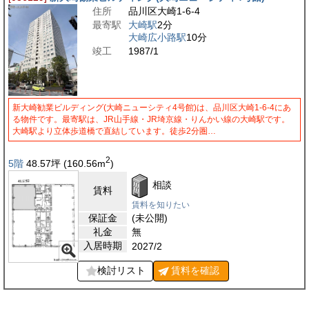
住所
品川区大崎1-6-4
最寄駅
大崎駅
2分
大崎広小路駅
10分
竣工
1987/1
新大崎勧業ビルディング(大崎ニューシティ4号館)は、品川区大崎1-6-4にあ
る物件です。最寄駅は、JR山手線・JR埼京線・りんかい線の大崎駅です。
大崎駅より立体歩道橋で直結しています。徒歩2分圏…
2
5階
48.57
坪
(160.56
m
)
相談
賃料
賃料を知りたい
保証金
(未公開)
礼金
無
入居時期
2027/2
検討リスト
賃料を
確認