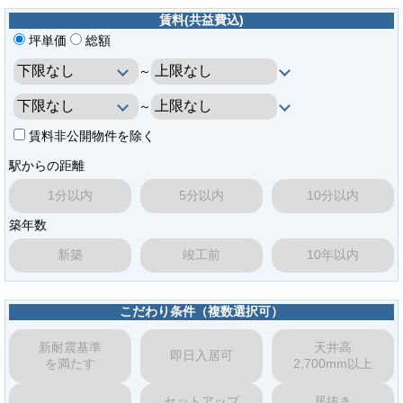
賃料(共益費込)
坪単価
総額
～
～
賃料非公開物件を除く
駅からの距離
1分以内
5分以内
10分以内
築年数
新築
竣工前
10年以内
こだわり条件（複数選択可）
新耐震基準
天井高
即日入居可
を満たす
2,700mm以上
セットアップ
居抜き