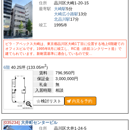
住所
品川区大崎1-20-15
最寄駅
大崎駅
5分
大崎広小路駅
13分
北品川駅
17分
竣工
1995/8
ビラ・アペックス大崎は、東京都品川区大崎1丁目に位置する地上6階建ての
オフィスビルです。1995年8月に竣工し、RC造（鉄筋コンクリート造）で
建てられています。新耐震基準に適合しているので安…
2
6階
40.25
坪
(133.05
m
)
賃料
796,950
円
保証金
3,000,000
円
礼金
無
入居時期
相談
検討リスト
内見を
予約
[035234]
大井町センタービル
住所
品川区大井1-24-5