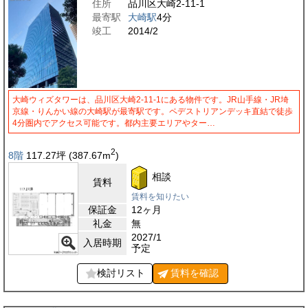
住所
品川区大崎2-11-1
最寄駅
大崎駅
4分
竣工
2014/2
大崎ウィズタワーは、品川区大崎2-11-1にある物件です。JR山手線・JR埼
京線・りんかい線の大崎駅が最寄駅です。ペデストリアンデッキ直結で徒歩
4分圏内でアクセス可能です。都内主要エリアやター…
2
8階
117.27
坪
(387.67
m
)
相談
賃料
賃料を知りたい
保証金
12ヶ月
礼金
無
2027/1
入居時期
予定
検討リスト
賃料を
確認