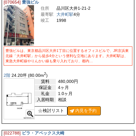
[070654]
豊強ビル
住所
品川区大井1-21-2
最寄駅
大井町駅
4分
竣工
1998
豊強ビルは、東京都品川区大井1丁目に位置するオフィスビルで、JR京浜東
北線「大井町駅」から徒歩4分という便利な立地にあります。大井町駅は、
東急大井町線やりんかい線も乗り入れており、都内…
2
2階
24.20
坪
(80.00
m
)
賃料
480,000
円
保証金
4ヶ月
礼金
1.0ヶ月
入居時期
相談
検討リスト
内見を
予約
[022788]
ビラ・アペックス大崎