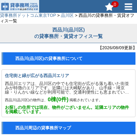
0
貸事務所ドットコム東京TOP
>
品川区
> 西品川の貸事務所・賃貸オフ
ィス一覧
西品川(品川区)
の貸事務所・賃貸オフィス一覧
【2026/08/09更新】
西品川(品川区)の貸事務所について
住宅街と緑が広がる西品川エリア
西品川エリアは、品川区の中でも住宅街が広がる落ち着いた街並
みが特徴のエリアです。近隣には大崎駅があり、山手線・埼京
線・りんかい線などが利用可能で、交通利便性にも恵まれていま
す。エリア内には公園や緑地も多く、住環境としても人気があり
0
棟(
0
件)
西品川(品川区)の物件は、
掲載されています。
ます。周辺には商業施設やスーパー、飲食店も点在し、生活利便
性が高いのも魅力です。高層オフィスビルが集まる大崎エリアと
お探しの住所では現在、物件がございません。近隣エリアの物件
は対照的に、静かで落ち着いた雰囲気が保たれており、穏やかな
を掲載しています。
街並みの中で暮らしやすい環境が整っています。品川区の中でも
静かな住環境を求める人に人気のエリアです。
西品川周辺の貸事務所マップ