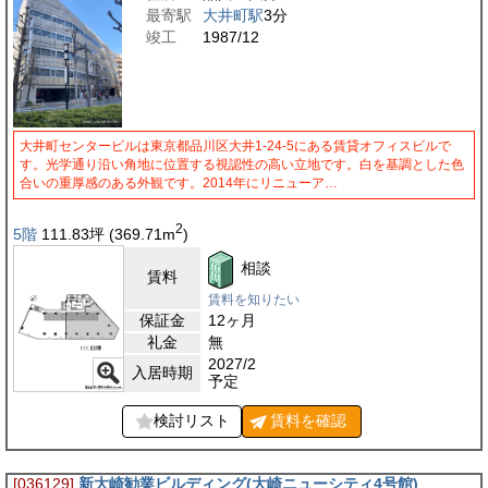
最寄駅
大井町駅
3分
竣工
1987/12
大井町センタービルは東京都品川区大井1-24-5にある賃貸オフィスビルで
す。光学通り沿い角地に位置する視認性の高い立地です。白を基調とした色
合いの重厚感のある外観です。2014年にリニューア…
2
5階
111.83
坪
(369.71
m
)
相談
賃料
賃料を知りたい
保証金
12ヶ月
礼金
無
2027/2
入居時期
予定
検討リスト
賃料を
確認
[036129]
新大崎勧業ビルディング(大崎ニューシティ4号館)