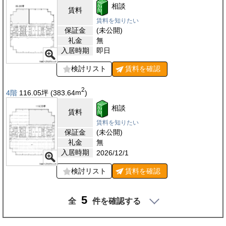
相談
賃料
賃料を知りたい
保証金
(未公開)
礼金
無
入居時期
即日
検討リスト
賃料を
確認
2
4階
116.05
坪
(383.64
m
)
相談
賃料
賃料を知りたい
保証金
(未公開)
礼金
無
入居時期
2026/12/1
検討リスト
賃料を
確認
5
全
件を確認する