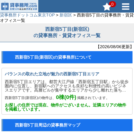
0
貸事務所ドットコム東京TOP
>
新宿区
> 西新宿5丁目の貸事務所・賃貸
オフィス一覧
西新宿5丁目(新宿区)
の貸事務所・賃貸オフィス一覧
【2026/08/06更新】
西新宿5丁目(新宿区)の貸事務所について
バランスの取れた立地が魅力の西新宿5丁目エリア
西新宿5丁目エリアは、都営大江戸線「西新宿五丁目駅」から徒歩
圏内に位置し、新宿駅へのアクセスも良好な利便性の高いビジネ
スエリアです。高層ビルが集中するエリアから少し離れた落ち着
いた環境で、静かに業務に集中できる点が魅力です。中小規模の
0
棟(
0
件)
西新宿5丁目(新宿区)の物件は、
掲載されています。
オフィスビルが多く、士業やIT系企業、スタートアップなど多様
な業種に対応可能。新宿中央公園も近く、緑を感じられる環境
お探しの住所では現在、物件がございません。近隣エリアの物件
は、働く人にとっても心地よい空間となっています。利便性と静
を掲載しています。
けさを兼ね備えた西新宿5丁目エリアは、効率的かつ快適なビジネ
ス拠点を求める企業にとって理想的なロケーションです。
西新宿5丁目周辺の貸事務所マップ