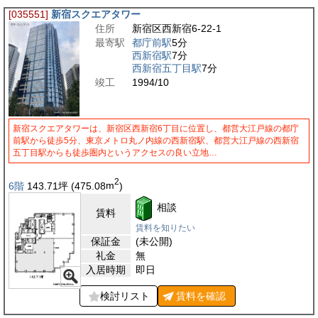
[035551]
新宿スクエアタワー
住所
新宿区西新宿6-22-1
最寄駅
都庁前駅
5分
西新宿駅
7分
西新宿五丁目駅
7分
竣工
1994/10
新宿スクエアタワーは、新宿区西新宿6丁目に位置し、都営大江戸線の都庁
前駅から徒歩5分、東京メトロ丸ノ内線の西新宿駅、都営大江戸線の西新宿
五丁目駅からも徒歩圏内というアクセスの良い立地…
2
6階
143.71
坪
(475.08
m
)
相談
賃料
賃料を知りたい
保証金
(未公開)
礼金
無
入居時期
即日
検討リスト
賃料を
確認