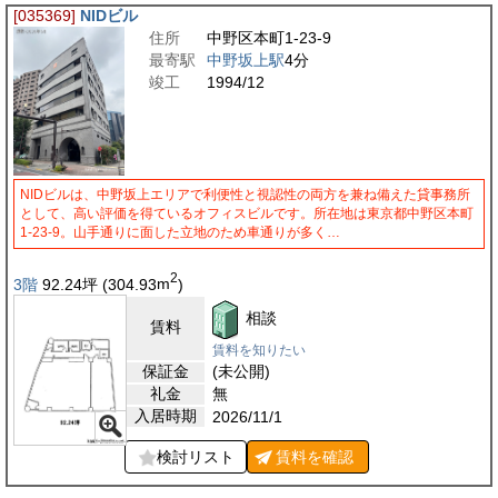
[035369]
NIDビル
住所
中野区本町1-23-9
最寄駅
中野坂上駅
4分
竣工
1994/12
NIDビルは、中野坂上エリアで利便性と視認性の両方を兼ね備えた貸事務所
として、高い評価を得ているオフィスビルです。所在地は東京都中野区本町
1-23-9。山手通りに面した立地のため車通りが多く…
2
3階
92.24
坪
(304.93
m
)
相談
賃料
賃料を知りたい
保証金
(未公開)
礼金
無
入居時期
2026/11/1
検討リスト
賃料を
確認