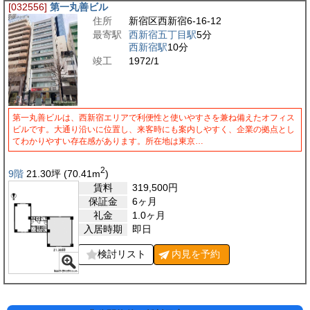
[032556]
第一丸善ビル
住所
新宿区西新宿6-16-12
最寄駅
西新宿五丁目駅
5分
西新宿駅
10分
竣工
1972/1
第一丸善ビルは、西新宿エリアで利便性と使いやすさを兼ね備えたオフィス
ビルです。大通り沿いに位置し、来客時にも案内しやすく、企業の拠点とし
てわかりやすい存在感があります。所在地は東京…
2
9階
21.30
坪
(70.41
m
)
賃料
319,500
円
保証金
6ヶ月
礼金
1.0ヶ月
入居時期
即日
検討リスト
内見を
予約