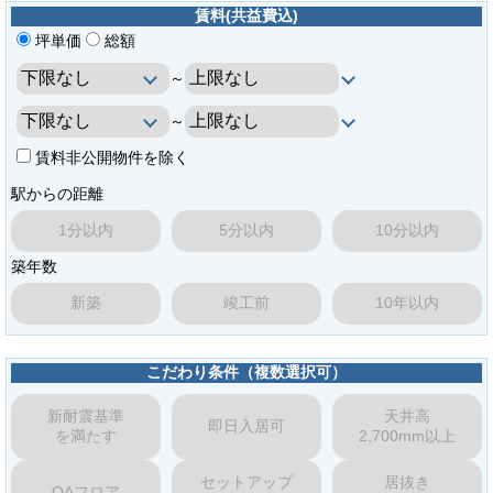
賃料(共益費込)
坪単価
総額
～
～
賃料非公開物件を除く
駅からの距離
1分以内
5分以内
10分以内
築年数
新築
竣工前
10年以内
こだわり条件（複数選択可）
新耐震基準
天井高
即日入居可
を満たす
2,700mm以上
セットアップ
居抜き
OAフロア