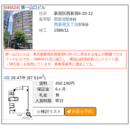
[046524]
第一山口ビル
住所
新宿区西新宿6-20-12
最寄駅
西新宿駅
6分
西新宿五丁目駅
6分
竣工
1986/11
第一山口ビルは、東京都新宿区西新宿6-20-12に所在する地上10階建てのオ
フィスビルです。1986年11月に竣工し、構造は鉄骨鉄筋コンクリート造
（SRC造）を採用しています。新耐震基準に適合してお…
2
4階
26.47
坪
(87.51
m
)
賃料
450,190
円
保証金
6ヶ月
礼金
無
入居時期
即日
検討リスト
内見を
予約