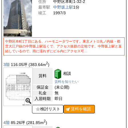
住所
中野区本町1-32-2
最寄駅
中野坂上駅
1分
竣工
1997/3
中野区本町1丁目にある、ハーモニータワーです。東京メトロ丸ノ内線・都
営大江戸線の中野坂上駅近くで、アクセス抜群の立地です。中野坂上駅と直
結しているので、雨に濡れずにビル内にアクセス可…
2
3階
116.05
坪
(383.64
m
)
相談
賃料
賃料を知りたい
保証金
(未公開)
礼金
無
入居時期
即日
検討リスト
賃料を
確認
2
4階
85.26
坪
(281.85
m
)