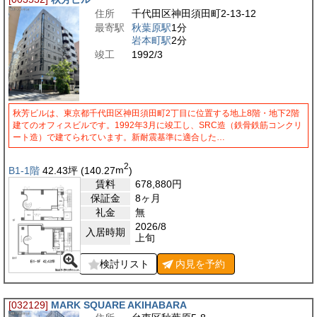
住所
千代田区神田須田町2-13-12
最寄駅
秋葉原駅
1分
岩本町駅
2分
竣工
1992/3
秋芳ビルは、東京都千代田区神田須田町2丁目に位置する地上8階・地下2階
建てのオフィスビルです。1992年3月に竣工し、SRC造（鉄骨鉄筋コンクリ
ート造）で建てられています。新耐震基準に適合した…
2
B1-1階
42.43
坪
(140.27
m
)
賃料
678,880
円
保証金
8ヶ月
礼金
無
2026/8
入居時期
上旬
検討リスト
内見を
予約
[032129]
MARK SQUARE AKIHABARA