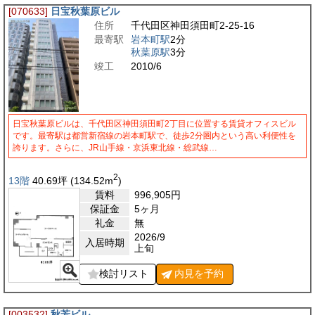
[070633]
日宝秋葉原ビル
住所
千代田区神田須田町2-25-16
最寄駅
岩本町駅
2分
秋葉原駅
3分
竣工
2010/6
日宝秋葉原ビルは、千代田区神田須田町2丁目に位置する賃貸オフィスビル
です。最寄駅は都営新宿線の岩本町駅で、徒歩2分圏内という高い利便性を
誇ります。さらに、JR山手線・京浜東北線・総武線…
2
13階
40.69
坪
(134.52
m
)
賃料
996,905
円
保証金
5ヶ月
礼金
無
2026/9
入居時期
上旬
検討リスト
内見を
予約
[003532]
秋芳ビル