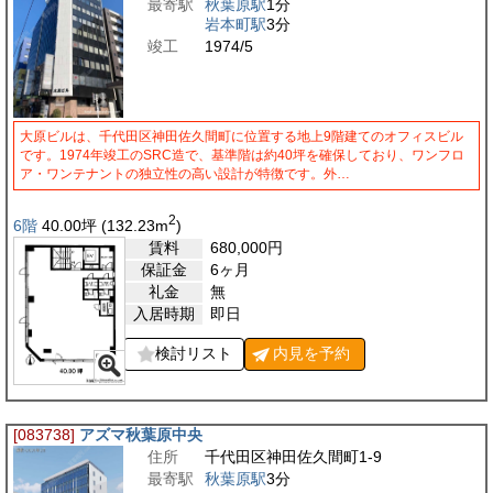
最寄駅
秋葉原駅
1分
岩本町駅
3分
竣工
1974/5
大原ビルは、千代田区神田佐久間町に位置する地上9階建てのオフィスビル
です。1974年竣工のSRC造で、基準階は約40坪を確保しており、ワンフロ
ア・ワンテナントの独立性の高い設計が特徴です。外…
2
6階
40.00
坪
(132.23
m
)
賃料
680,000
円
保証金
6ヶ月
礼金
無
入居時期
即日
検討リスト
内見を
予約
[083738]
アズマ秋葉原中央
住所
千代田区神田佐久間町1-9
最寄駅
秋葉原駅
3分