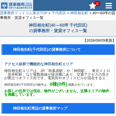
0
貸事務所ドットコム東京TOP
>
千代田区
>
神田相生町
> 40〜60坪の貸
事務所・賃貸オフィス一覧
神田相生町(40～60坪 千代田区)
の貸事務所・賃貸オフィス一覧
【2026/08/09更新】
神田相生町(千代田区)の貸事務所について
アクセス抜群で機能的な神田相生町エリア
神田相生町エリアは、JR「秋葉原駅」や「神田駅」、東京メトロ
「岩本町駅」など複数路線が徒歩圏にあり、交通アクセスの良さ
が際立つオフィス街です。電気街やオフィスビルが混在するエリ
アで、利便性と活気のある環境が整っています。中小規模のオフ
0
棟(
0
件)
神田相生町(千代田区)の物件は、
掲載されています。
ィスが多く、IT系やスタートアップ、士業、営業拠点を求める企
業に人気です。周辺には飲食店や商業施設も充実しており、働き
お探しの住所では現在、物件がございません。近隣エリアの物件
やすさの面でも好評価。機動力とコストのバランスを重視する企
を掲載しています。
業にとって、神田相生町エリアは実用性の高い賃貸オフィスエリ
アです。
神田相生町周辺の貸事務所マップ