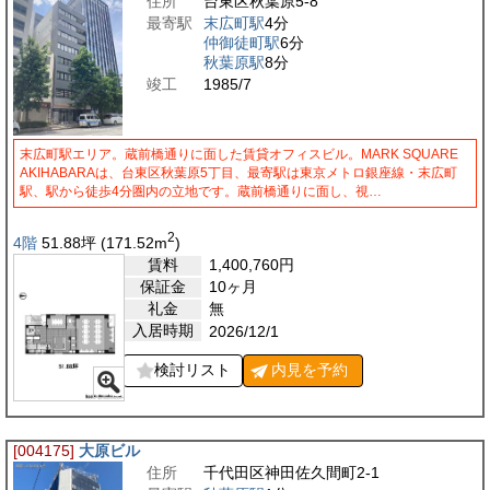
住所
台東区秋葉原5-8
最寄駅
末広町駅
4分
仲御徒町駅
6分
秋葉原駅
8分
竣工
1985/7
末広町駅エリア。蔵前橋通りに面した賃貸オフィスビル。MARK SQUARE
AKIHABARAは、台東区秋葉原5丁目、最寄駅は東京メトロ銀座線・末広町
駅、駅から徒歩4分圏内の立地です。蔵前橋通りに面し、視…
2
4階
51.88
坪
(171.52
m
)
賃料
1,400,760
円
保証金
10ヶ月
礼金
無
入居時期
2026/12/1
検討リスト
内見を
予約
[004175]
大原ビル
住所
千代田区神田佐久間町2-1