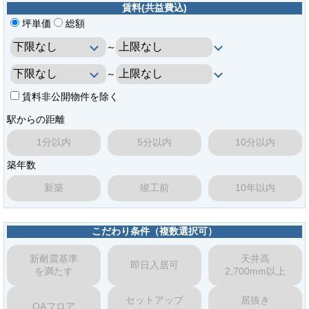
賃料(共益費込)
坪単価
総額
～
～
賃料非公開物件を除く
駅からの距離
1分以内
5分以内
10分以内
築年数
新築
竣工前
10年以内
こだわり条件（複数選択可）
新耐震基準
天井高
即日入居可
を満たす
2,700mm以上
セットアップ
居抜き
OAフロア