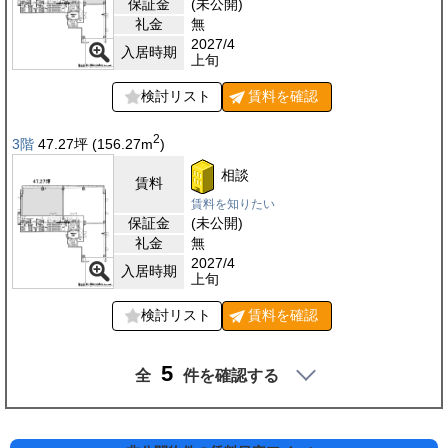
保証金
(未公開)
礼金
無
2027/4
入居時期
上旬
検討リスト
賃料を
確認
2
3階
47.27
坪
(156.27
m
)
相談
賃料
賃料を知りたい
保証金
(未公開)
礼金
無
2027/4
入居時期
上旬
検討リスト
賃料を
確認
5
全
件を確認する