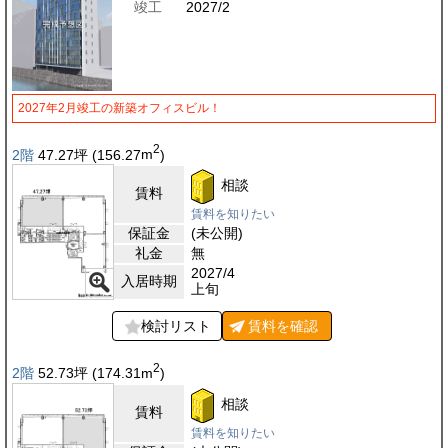
竣工
2027/2
2027年2月竣工の新築オフィスビル！
2
2階
47.27
坪
(156.27
m
)
相談
賃料
賃料を知りたい
保証金
(未公開)
礼金
無
2027/4
入居時期
上旬
検討リスト
賃料を
確認
2
2階
52.73
坪
(174.31
m
)
相談
賃料
賃料を知りたい