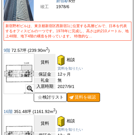
新宿駅
6分
竣工
1978/6
新宿野村ビルは、東京都新宿区西新宿1に位置する高層ビルで、日本を代表
するオフィスビルの一つです。1978年に完成し、高さは約210メートル、地
上48階、地下4階の構造を持っています。 特徴的な…
2
9階
72.57
坪
(239.90
m
)
相談
賃料
賃料を知りたい
保証金
12ヶ月
礼金
無
入居時期
2027/9/1
検討リスト
賃料を
確認
2
16階
351.48
坪
(1161.92
m
)
相談
賃料
賃料を知りたい