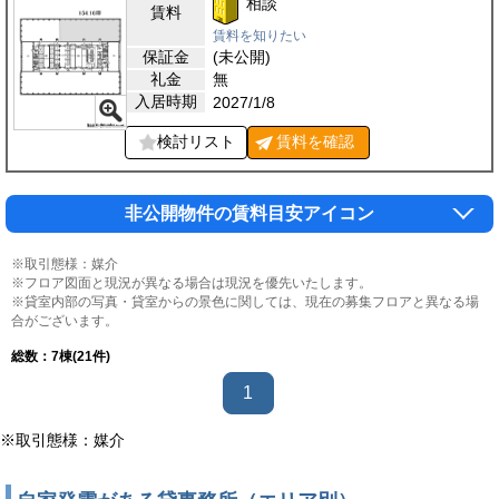
相談
賃料
賃料を知りたい
保証金
(未公開)
礼金
無
入居時期
2027/1/8
検討リスト
賃料を
確認
非公開物件の賃料目安アイコン
※取引態様：媒介
※フロア図面と現況が異なる場合は現況を優先いたします。
※貸室内部の写真・貸室からの景色に関しては、現在の募集フロアと異なる場
合がございます。
総数：
7
棟(21件)
1
※取引態様：媒介