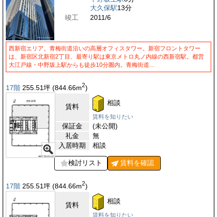
大久保駅
13分
竣工
2011/6
西新宿エリア。青梅街道沿いの高層オフィスタワー。新宿フロントタワー
は、新宿区北新宿2丁目、最寄り駅は東京メトロ丸ノ内線の西新宿駅。都営
大江戸線・中野坂上駅からも徒歩10分圏内。青梅街道…
2
17階
255.51
坪
(844.66
m
)
相談
賃料
賃料を知りたい
保証金
(未公開)
礼金
無
入居時期
相談
検討リスト
賃料を
確認
2
17階
255.51
坪
(844.66
m
)
相談
賃料
賃料を知りたい