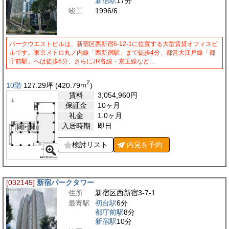
新宿駅
17分
竣工
1996/6
パークウエストビルは、新宿区西新宿6-12-1に位置する大型賃貸オフィスビ
ルです。東京メトロ丸ノ内線「西新宿駅」まで徒歩4分、都営大江戸線「都
庁前駅」へは徒歩6分、さらにJR各線・京王線など…
2
10階
127.29
坪
(420.79
m
)
賃料
3,054,960
円
保証金
10ヶ月
礼金
1.0ヶ月
入居時期
即日
検討リスト
内見を
予約
[032145]
新宿パークタワー
住所
新宿区西新宿3-7-1
最寄駅
初台駅
6分
都庁前駅
8分
新宿駅
10分