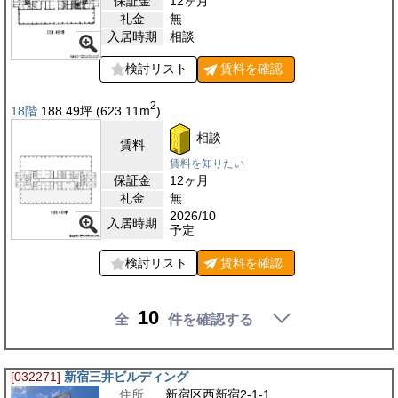
保証金
12ヶ月
礼金
無
入居時期
相談
検討リスト
賃料を
確認
2
18階
188.49
坪
(623.11
m
)
相談
賃料
賃料を知りたい
保証金
12ヶ月
礼金
無
2026/10
入居時期
予定
検討リスト
賃料を
確認
10
全
件を確認する
[032271]
新宿三井ビルディング
住所
新宿区西新宿2-1-1