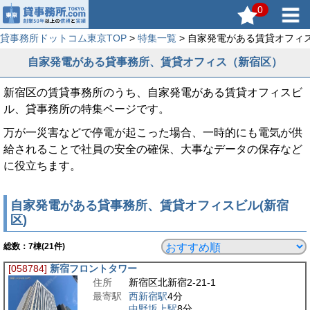
0
貸事務所ドットコム東京TOP
>
特集一覧
> 自家発電がある賃貸オフィス
自家発電がある貸事務所、賃貸オフィス（新宿区）
新宿区の賃貸事務所のうち、自家発電がある賃貸オフィスビ
ル、貸事務所の特集ページです。
万が一災害などで停電が起こった場合、一時的にも電気が供
給されることで社員の安全の確保、大事なデータの保存など
に役立ちます。
自家発電がある貸事務所、賃貸オフィスビル(新宿
区)
総数：
7
棟(21件)
[058784]
新宿フロントタワー
住所
新宿区北新宿2-21-1
最寄駅
西新宿駅
4分
中野坂上駅
8分