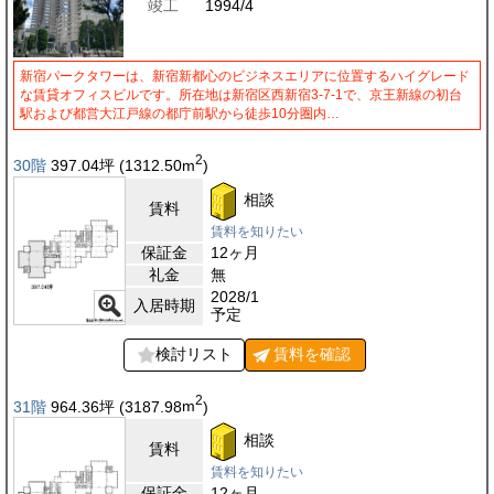
竣工
1994/4
新宿パークタワーは、新宿新都心のビジネスエリアに位置するハイグレード
な賃貸オフィスビルです。所在地は新宿区西新宿3-7-1で、京王新線の初台
駅および都営大江戸線の都庁前駅から徒歩10分圏内…
2
30階
397.04
坪
(1312.50
m
)
相談
賃料
賃料を知りたい
保証金
12ヶ月
礼金
無
2028/1
入居時期
予定
検討リスト
賃料を
確認
2
31階
964.36
坪
(3187.98
m
)
相談
賃料
賃料を知りたい
保証金
12ヶ月