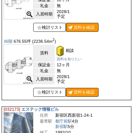
礼金
無
2028/1
入居時期
予定
検討リスト
賃料を
確認
2
36階
676.55
坪
(2236.54
m
)
相談
賃料
賃料を知りたい
保証金
12ヶ月
礼金
無
2028/1
入居時期
予定
検討リスト
賃料を
確認
[032173]
エステック情報ビル
住所
新宿区西新宿1-24-1
最寄駅
都庁前駅
4分
新宿駅
5分
竣工
1992/10