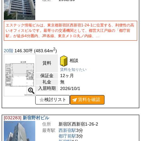
エステック情報ビルは、東京都新宿区西新宿1-24-1に位置する、利便性の高
いオフィスビルです。最寄りの交通機関として、都営大江戸線の「都庁前
駅」が徒歩4分圏内、JR各線、東京メトロ丸ノ内線、…
2
20階
146.30
坪
(483.64
m
)
相談
賃料
賃料を知りたい
保証金
12ヶ月
礼金
無
入居時期
2026/10/1
検討リスト
賃料を
確認
[032283]
新宿野村ビル
住所
新宿区西新宿1-26-2
最寄駅
西新宿駅
3分
都庁前駅
3分