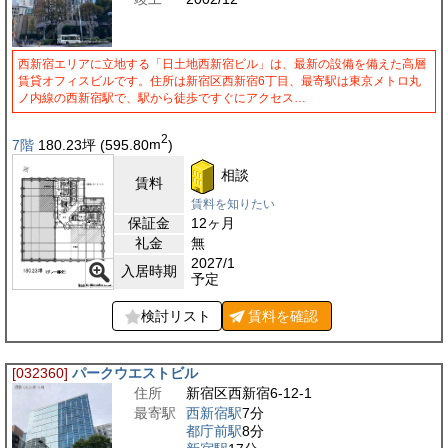
西新宿エリアに立地する「日土地西新宿ビル」は、最新の設備を備えた高層
賃貸オフィスビルです。住所は新宿区西新宿6丁目、最寄駅は東京メトロ丸
ノ内線の西新宿駅で、駅から徒歩ですぐにアクセス…
2
7階
180.23
坪
(595.80
m
)
相談
賃料
賃料を知りたい
保証金
12ヶ月
礼金
無
2027/1
入居時期
予定
検討リスト
賃料を
確認
[032360]
パークウエストビル
住所
新宿区西新宿6-12-1
最寄駅
西新宿駅
7分
都庁前駅
8分