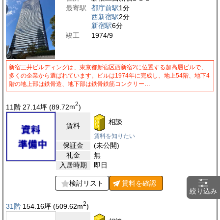
最寄駅
都庁前駅
1分
西新宿駅
2分
新宿駅
6分
竣工
1974/9
新宿三井ビルディングは、東京都新宿区西新宿2に位置する超高層ビルで、
多くの企業から選ばれています。ビルは1974年に完成し、地上54階、地下4
階の地上部は鉄骨造、地下部は鉄骨鉄筋コンクリー…
2
11階 27.14
坪
(89.72
m
)
相談
賃料
賃料を知りたい
保証金
(未公開)
礼金
無
入居時期
即日
検討リスト
賃料を
確認
絞り込み
2
31階
154.16
坪
(509.62
m
)