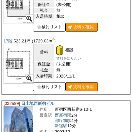
保証金
(未公開)
礼金
無
入居時期
相談
検討リスト
賃料を
確認
2
17階
523.21
坪
(1729.63
m
)
相談
賃料
賃料を知りたい
保証金
(未公開)
礼金
無
入居時期
2026/11/1
検討リスト
賃料を
確認
[032599]
日土地西新宿ビル
住所
新宿区西新宿6-10-1
最寄駅
西新宿駅
2分
都庁前駅
4分
新宿駅
12分
竣工
2002/12