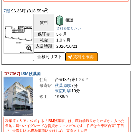
2
7階
96.36
坪
(318.55
m
)
相談
賃料
賃料を知りたい
保証金
5ヶ月
礼金
1.0ヶ月
入居時期
2026/10/21
検討リスト
賃料を
確認
[077367]
ISM秋葉原
住所
台東区台東1-24-2
最寄駅
秋葉原駅
7分
末広町駅
10分
竣工
1988/9
秋葉原エリアに位置する「ISM秋葉原」は、蔵前橋通りからわずかに入った
角地に建つハイグレードな賃貸オフィスビルです。住所は台東区台東1丁目
で、最寄り駅はJR秋葉原駅をはじめ、東京メトロ日…