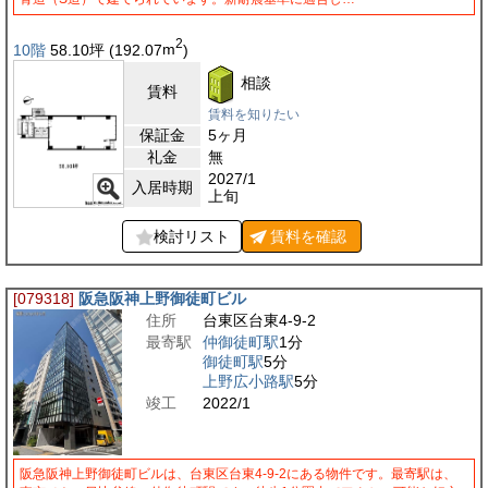
2
10階
58.10
坪
(192.07
m
)
相談
賃料
賃料を知りたい
保証金
5ヶ月
礼金
無
2027/1
入居時期
上旬
検討リスト
賃料を
確認
[079318]
阪急阪神上野御徒町ビル
住所
台東区台東4-9-2
最寄駅
仲御徒町駅
1分
御徒町駅
5分
上野広小路駅
5分
竣工
2022/1
阪急阪神上野御徒町ビルは、台東区台東4-9-2にある物件です。最寄駅は、