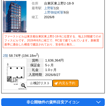
住所
台東区東上野2-18-9
最寄駅
上野駅
1分
上野御徒町駅
6分
竣工
2026/8
ファーストビルは東京都台東区東上野2-18-9に位置する、地上10階建てのオ
フィスビルです。2026年8月に竣工で、RC造で建てられています。新耐震
基準に適合した構造で建設されており、安全性と耐久…
2
2階
58.74
坪
(194.18
m
)
賃料
1,636,364
円
保証金
5ヶ月
礼金
1.0ヶ月
入居時期
2026/8/27
検討リスト
内見を
予約
非公開物件の賃料目安アイコン