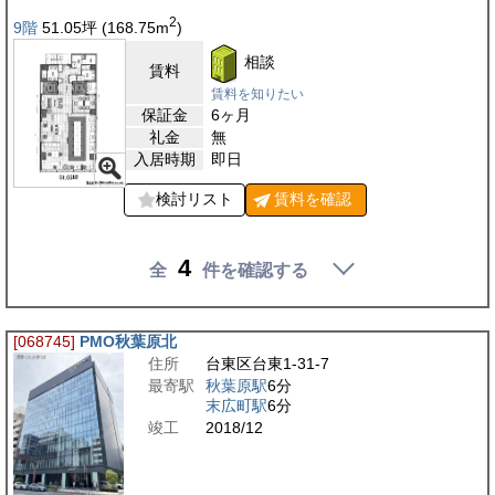
2
9階
51.05
坪
(168.75
m
)
相談
賃料
賃料を知りたい
保証金
6ヶ月
礼金
無
入居時期
即日
検討リスト
賃料を
確認
4
全
件を確認する
[068745]
PMO秋葉原北
住所
台東区台東1-31-7
最寄駅
秋葉原駅
6分
末広町駅
6分
竣工
2018/12