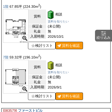
2
1階
67.85
坪
(224.30
m
)
相談
賃料
賃料を知りたい
保証金
(未公開)
礼金
無
入居時期
2026/10/1
絞り込み
検討リスト
賃料を
確認
2
7階
59.32
坪
(196.10
m
)
相談
賃料
賃料を知りたい
保証金
(未公開)
礼金
無
入居時期
2026/9/1
検討リスト
賃料を
確認
[083579]
ファーストビル