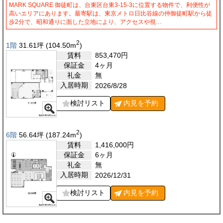
MARK SQUARE 御徒町は、台東区台東3-15-3に位置する物件で、利便性が
高いエリアにあります。最寄駅は、東京メトロ日比谷線の仲御徒町駅から徒
歩2分で、昭和通りに面した立地により、アクセスや視…
2
1階
31.61
坪
(104.50
m
)
賃料
853,470
円
保証金
4ヶ月
礼金
無
入居時期
2026/8/28
検討リスト
内見を
予約
2
6階
56.64
坪
(187.24
m
)
賃料
1,416,000
円
保証金
6ヶ月
礼金
無
入居時期
2026/12/31
検討リスト
内見を
予約