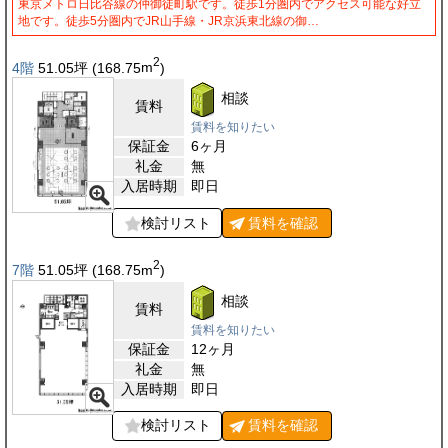
東京メトロ日比谷線の仲御徒町駅です。徒歩1分圏内でアクセス可能な好立
地です。徒歩5分圏内でJR山手線・JR京浜東北線の御…
2
4階
51.05
坪
(168.75
m
)
相談
賃料
賃料を知りたい
保証金
6ヶ月
礼金
無
入居時期
即日
検討リスト
賃料を
確認
2
7階
51.05
坪
(168.75
m
)
相談
賃料
賃料を知りたい
保証金
12ヶ月
礼金
無
入居時期
即日
検討リスト
賃料を
確認