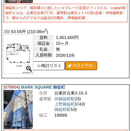
御徒町エリア。昭和通りに面したハイグレード賃貸オフィスビル。Logran御
徒町ビルは、台東区台東3丁目、最寄駅は東京メトロ日比谷線・仲御徒町駅
で、駅からのアクセスは徒歩2分圏内、JR御徒町駅…
2
3階
63.55
坪
(210.08
m
)
賃料
1,461,650
円
保証金
10ヶ月
礼金
無
入居時期
2026/12/6
検討リスト
内見を
予約
[078904]
MARK SQUARE 御徒町
住所
台東区台東3-15-3
最寄駅
仲御徒町駅
2分
上野御徒町駅
4分
御徒町駅
5分
竣工
1999/6