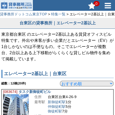
0
貸事務所ドットコム東京TOP
>
特集一覧
> エレベーター2基以上｜台
台東区の貸事務所｜エレベーター2基以上
東京都台東区 のエレベーター2基以上ある賃貸オフィスビル
特集です。外出や来客が多い企業だとエレベーター（EV）が
1台しかないのは不便なもの。そこでエレベーターが複数
台、2台以上ある上下移動がらくらくな貸しビル物件を集め
て掲載しています。
エレベーター2基以上｜台東区
総数：
12
棟(20件)
[083674]
タスク新御徒町ビル
住所
台東区台東4-26-9
最寄駅
新御徒町駅
1分
仲御徒町駅
5分
御徒町駅
7分