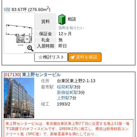
2
5階
83.67
坪
(276.60
m
)
相談
賃料
賃料を知りたい
保証金
12ヶ月
礼金
無
入居時期
即日
検討リスト
賃料を
確認
[017130]
東上野センタービル
住所
台東区東上野2-1-13
最寄駅
稲荷町駅
3分
新御徒町駅
3分
上野駅
7分
竣工
1993/2
東上野センタービルは、東京都台東区東上野2丁目に位置する地上11階・地
下1階建てのオフィスビルです。1993年2月に竣工し、構造は鉄骨鉄筋コン
クリート造（SRC造）で、新耐震基準を満たしており…