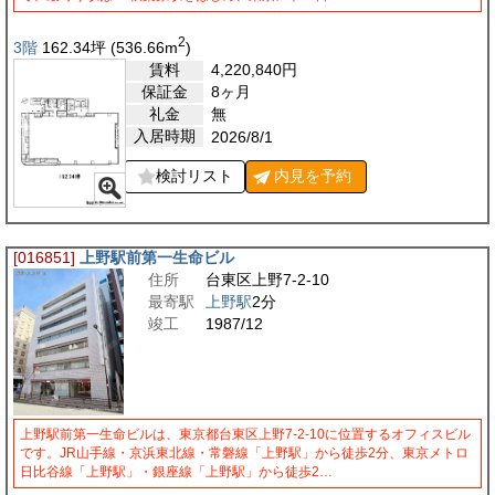
2
3階
162.34
坪
(536.66
m
)
賃料
4,220,840
円
保証金
8ヶ月
礼金
無
入居時期
2026/8/1
検討リスト
内見を
予約
[016851]
上野駅前第一生命ビル
住所
台東区上野7-2-10
最寄駅
上野駅
2分
竣工
1987/12
上野駅前第一生命ビルは、東京都台東区上野7-2-10に位置するオフィスビル
です。JR山手線・京浜東北線・常磐線「上野駅」から徒歩2分、東京メトロ
日比谷線「上野駅」・銀座線「上野駅」から徒歩2…