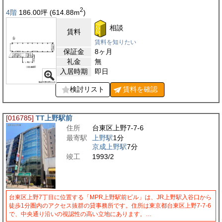
2
4階
186.00
坪
(614.88
m
)
相談
賃料
賃料を知りたい
保証金
8ヶ月
礼金
無
入居時期
即日
検討リスト
賃料を
確認
[016785]
TT上野駅前
住所
台東区上野7-7-6
最寄駅
上野駅
1分
京成上野駅
7分
竣工
1993/2
台東区上野7丁目に位置する「MPR上野駅前ビル」は、JR上野駅入谷口から
徒歩1分圏内のアクセス抜群の貸事務所です。住所は東京都台東区上野7-7-6
で、中央通り沿いの視認性の高い立地にあります。…