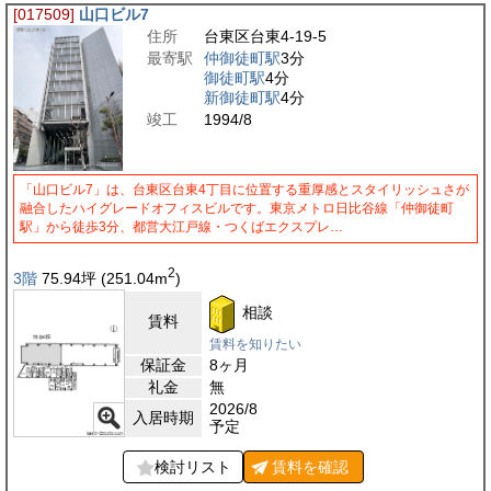
[017509]
山口ビル7
住所
台東区台東4-19-5
最寄駅
仲御徒町駅
3分
御徒町駅
4分
新御徒町駅
4分
竣工
1994/8
「山口ビル7」は、台東区台東4丁目に位置する重厚感とスタイリッシュさが
融合したハイグレードオフィスビルです。東京メトロ日比谷線「仲御徒町
駅」から徒歩3分、都営大江戸線・つくばエクスプレ…
2
3階
75.94
坪
(251.04
m
)
相談
賃料
賃料を知りたい
保証金
8ヶ月
礼金
無
2026/8
入居時期
予定
検討リスト
賃料を
確認