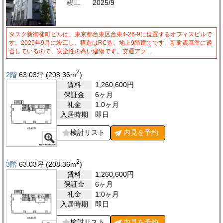
竣工
2025/9
タスク新御徒町ビルは、東京都台東区台東4-26-9に位置するオフィスビルで
す。2025年9月に竣工し、構造はRC造、地上9階建てです。新耐震基準に適
合しているので、安全性の高い建物です。交通アク…
2
2階
63.03
坪
(208.36
m
)
賃料
1,260,600
円
保証金
6ヶ月
礼金
1.0ヶ月
入居時期
即日
検討リスト
内見を
予約
2
3階
63.03
坪
(208.36
m
)
賃料
1,260,600
円
保証金
6ヶ月
礼金
1.0ヶ月
入居時期
即日
検討リスト
内見を
予約