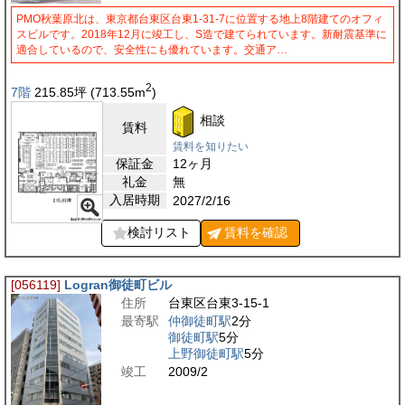
PMO秋葉原北は、東京都台東区台東1-31-7に位置する地上8階建てのオフィ
スビルです。2018年12月に竣工し、S造で建てられています。新耐震基準に
適合しているので、安全性にも優れています。交通ア…
2
7階
215.85
坪
(713.55
m
)
相談
賃料
賃料を知りたい
保証金
12ヶ月
礼金
無
入居時期
2027/2/16
検討リスト
賃料を
確認
[056119]
Logran御徒町ビル
住所
台東区台東3-15-1
最寄駅
仲御徒町駅
2分
御徒町駅
5分
上野御徒町駅
5分
竣工
2009/2