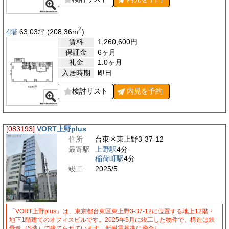
2
4階
63.03
坪
(208.36
m
)
賃料
1,260,600
円
保証金
6ヶ月
礼金
1.0ヶ月
入居時期
即日
検討リスト
内見を
予約
[083193]
VORT上野plus
住所
台東区東上野3-37-12
最寄駅
上野駅
4分
稲荷町駅
4分
竣工
2025/5
「VORT上野plus」は、東京都台東区東上野3-37-12に位置する地上12階・
地下1階建てのオフィスビルです。2025年5月に竣工した物件で、構造は鉄
骨造（S造）で建てられています。新耐震基準に適合し…