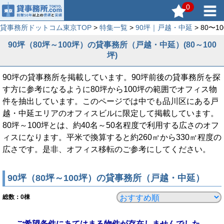
0
貸事務所ドットコム東京TOP
>
特集一覧
>
90坪｜戸越・中延
> 80〜
90坪（80坪～100坪）の貸事務所（戸越・中延）(80～100
坪)
90坪の貸事務所を掲載しています。90坪前後の貸事務所を探
す方に参考になるように80坪から100坪の範囲でオフィス物
件を抽出しています。このページでは中でも品川区にある戸
越・中延エリアのオフィスビルに限定して掲載しています。
80坪～100坪とは、約40名～50名程度で利用する広さのオフ
ィスになります。平米で換算すると約260㎡から330㎡程度の
広さです。是非、オフィス移転のご参考にしてください。
90坪（80坪～100坪）の貸事務所（戸越・中延）
総数：
0
棟
ご希望条件にあてはまる物件が存在しませんでした。