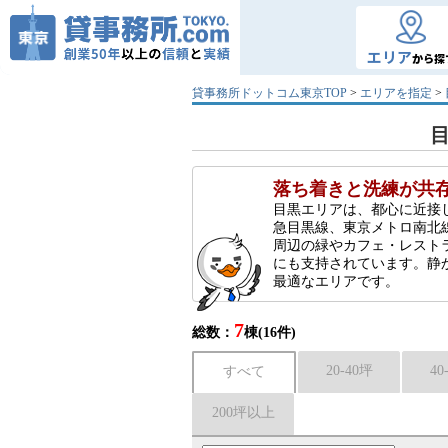
エリア
から探
貸事務所ドットコム東京TOP
>
エリアを指定
>
落ち着きと洗練が共
目黒エリアは、都心に近接
急目黒線、東京メトロ南北
周辺の緑やカフェ・レスト
にも支持されています。静
最適なエリアです。
7
総数：
棟(16件)
20-40坪
40
すべて
200坪以上