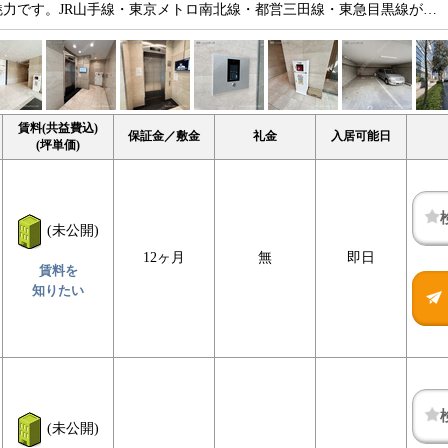
力です。JR山手線・東京メトロ南北線・都営三田線・東急目黒線が…
賃料(共益費込)
保証金／敷金
礼金
入居可能日
(坪単価)
(未公開)
12ヶ月
無
即日
賃料を
知りたい
(未公開)