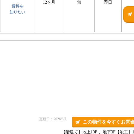
12ヶ月
無
即日
賃料を
知りたい
更新日：2026/8/5
この物件を今すぐお問
【階建て】地上19F 、地下3F
【竣工】19