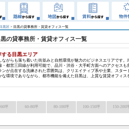
路線
地図
賃料
物件
す
から探す
から探す
から探す
目黒区
> 目黒の貸事務所・賃貸オフィス一覧
目黒の貸事務所・賃貸オフィス一覧
存する目黒エリア
しながらも落ち着いた街並みと自然環境が魅力のビジネスエリアです。J
線・都営三田線が利用可能で、品川・渋谷・大手町方面へのアクセスも
ランが点在する洗練された雰囲気は、クリエイティブ系や士業、スター
かな環境でありながら、都市機能を備えた目黒は、上質な賃貸オフィス
-60坪
60-80坪
80-100坪
100-150坪
150-200