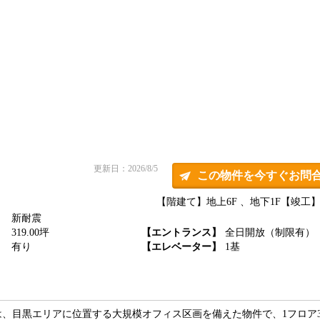
更新日：2026/8/5
この物件を今すぐお問
【階建て】地上6F 、地下1F
【竣工】2
新耐震
】
319.00坪
【エントランス】
全日開放（制限有）
】
有り
【エレベーター】
1基
、目黒エリアに位置する大規模オフィス区画を備えた物件で、1フロア3