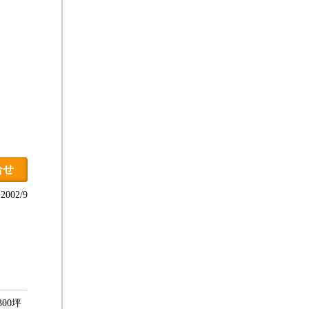
合せ
002/9
00坪