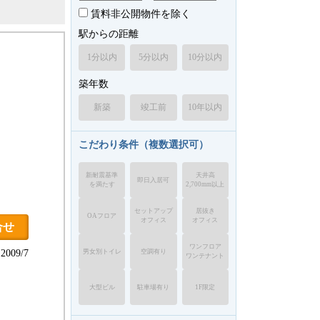
賃料非公開物件を除く
駅からの距離
1分以内
5分以内
10分以内
築年数
新築
竣工前
10年以内
こだわり条件（複数選択可）
新耐震基準
天井高
即日入居可
を満たす
2,700mm以上
セットアップ
居抜き
OAフロア
オフィス
オフィス
合せ
ワンフロア
男女別トイレ
空調有り
009/7
ワンテナント
大型ビル
駐車場有り
1F限定