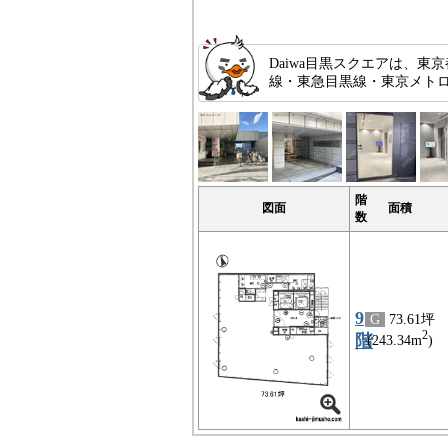
Daiwa目黒スクエアは、東
線・東急目黒線・東京メト
階
図面
面積
数
9
G
73.61坪
2
階
(243.34m
)