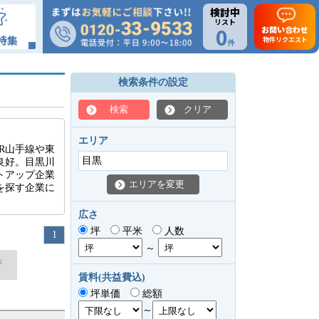
検討中
リスト
0
お問い合わせ
特集
物件リクエスト
件
検索条件の設定
検索
クリア
エリア
R山手線や東
目黒
良好。目黒川
トアップ企業
エリアを変更
を探す企業に
広さ
坪
平米
人数
1
～
坪
賃料(共益費込)
坪単価
総額
～