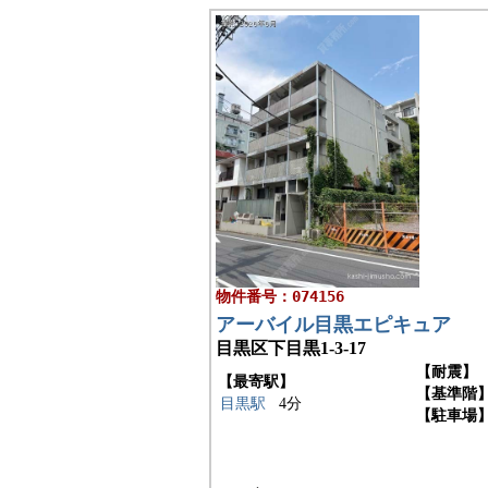
物件番号：074156
アーバイル目黒エピキュア
目黒区下目黒1-3-17
【耐震】
【最寄駅】
【基準階
目黒駅
4分
【駐車場