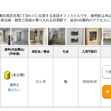
京都目黒区目黒1丁目6-17に位置する賃貸オフィスビルです。最寄駅はJR
ロ南北線・都営三田線が乗り入れる目黒駅で、徒歩6分圏内のアクセスに
賃料(共益費込)
保証金／敷金
礼金
入居可能日
(坪単価)
(未公開)
12ヶ月
無
2026/8/28
賃料を
知りたい