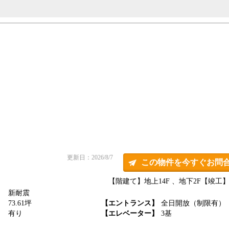
更新日：2026/8/7
この物件を今すぐお問
【階建て】地上14F 、地下2F
【竣工】2
新耐震
】
73.61坪
【エントランス】
全日開放（制限有）
】
有り
【エレベーター】
3基