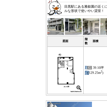
目黒駅にある雅叙園の近くに
ルな形状で使いやい貸室！
階
図面
面積
数
B2
G
39.10坪
2
階
(129.25m
)