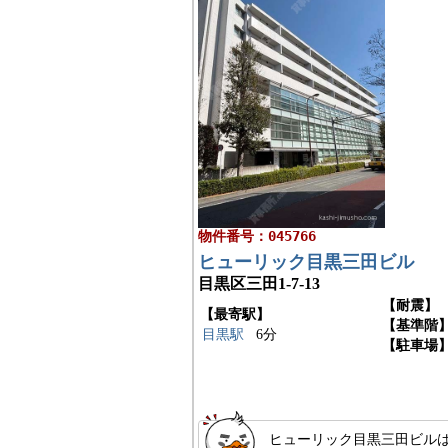
物件番号：045766
ヒューリック目黒三田ビル
目黒区三田1-7-13
【耐震】
【最寄駅】
【基準階
目黒駅
6分
【駐車場
ヒューリック目黒三田ビルは