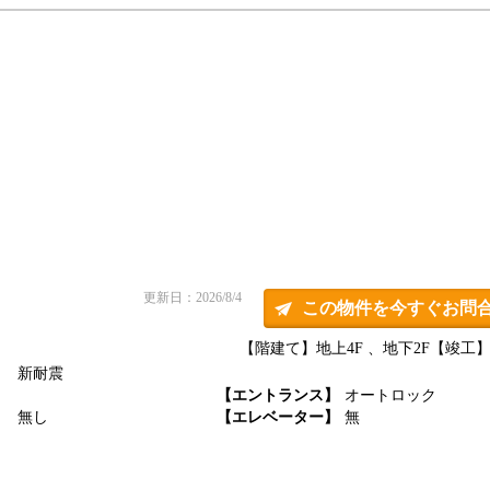
更新日：2026/8/4
この物件を今すぐお問
【階建て】地上4F 、地下2F
【竣工】2
新耐震
】
【エントランス】
オートロック
】
無し
【エレベーター】
無