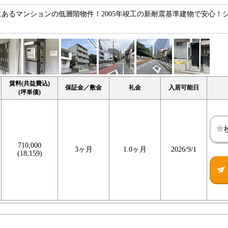
あるマンションの低層階物件！2005年竣工の新耐震基準建物で安心！
賃料(共益費込)
保証金／敷金
礼金
入居可能日
(坪単価)
710,000
3ヶ月
1.0ヶ月
2026/9/1
(18,159)