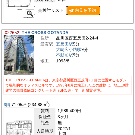
検討リスト
内見を
予約
[022652]
THE CROSS GOTANDA
住所
品川区西五反田2-24-4
最寄駅
五反田駅
5分
大崎広小路駅
9分
不動前駅
9分
竣工
1993/8
THE CROSS GOTANDAは、東京都品川区西五反田2丁目に位置するモダン
で機能的なオフィスビルです。1993年8月に竣工したこの建物は、地上10階
建ての鉄骨鉄筋コンクリート造（SRC造）で、新耐震基準…
2
6階
71.05
坪
(234.88
m
)
賃料
1,989,400
円
保証金
3ヶ月
礼金
無
2027/1
入居時期
上旬