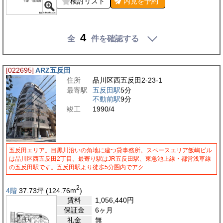
検討リスト
内見を
予約
4
全
件を確認する
[022695]
ARZ五反田
住所
品川区西五反田2-23-1
最寄駅
五反田駅
5分
不動前駅
9分
竣工
1990/4
五反田エリア。目黒川沿いの角地に建つ貸事務所。スペースエリア飯嶋ビル
は品川区西五反田2丁目。最寄り駅はJR五反田駅、東急池上線・都営浅草線
の五反田駅です。五反田駅より徒歩5分圏内でアク…
2
4階
37.73
坪
(124.76
m
)
賃料
1,056,440
円
保証金
6ヶ月
礼金
無