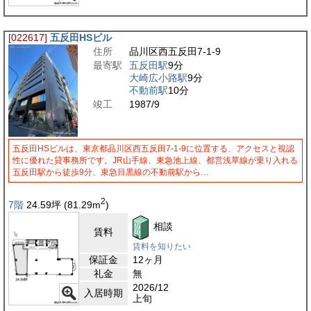
[022617]
五反田HSビル
住所
品川区西五反田7-1-9
最寄駅
五反田駅
9分
大崎広小路駅
9分
不動前駅
10分
竣工
1987/9
五反田HSビルは、東京都品川区西五反田7-1-9に位置する、アクセスと視認
性に優れた貸事務所です。JR山手線、東急池上線、都営浅草線が乗り入れる
五反田駅から徒歩9分、東急目黒線の不動前駅から…
2
7階
24.59
坪
(81.29
m
)
相談
賃料
賃料を知りたい
保証金
12ヶ月
礼金
無
2026/12
入居時期
上旬