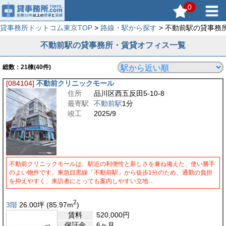
0
貸事務所ドットコム東京TOP
>
路線・駅から探す
> 不動前駅の貸事務
不動前駅の貸事務所・賃貸オフィス一覧
総数：
21
棟(40件)
[084104]
不動前クリニックモール
住所
品川区西五反田5-10-8
最寄駅
不動前駅
1分
竣工
2025/9
不動前クリニックモールは、駅近の利便性と新しさを兼ね備えた、使い勝手
のよい物件です。東急目黒線「不動前駅」から徒歩1分のため、通勤の負担
を抑えやすく、来訪者にとっても案内しやすい立地…
2
3階
26.00
坪
(85.97
m
)
賃料
520,000
円
保証金
6ヶ月