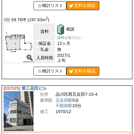
検討リスト
賃料を
確認
2
9階
59.78
坪
(197.63
m
)
相談
賃料
賃料を知りたい
保証金
12ヶ月
礼金
無
2027/1
入居時期
上旬
検討リスト
賃料を
確認
[037025]
第三花田ビル
住所
品川区西五反田7-15-4
最寄駅
五反田駅
5分
不動前駅
10分
竣工
1970/12