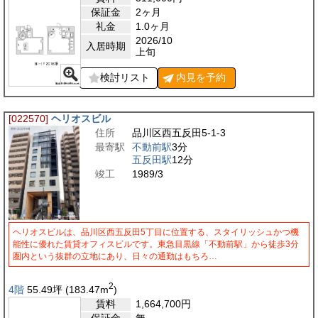
保証金
2ヶ月
礼金
1.0ヶ月
2026/10
入居時期
上旬
検討リスト
内見を
予約
[022570]
ヘリオスビル
住所
品川区西五反田5-1-3
最寄駅
不動前駅
3分
五反田駅
12分
竣工
1989/3
ヘリオスビルは、品川区西五反田5丁目に位置する、スタイリッシュかつ機
能性に優れた賃貸オフィスビルです。東急目黒線「不動前駅」から徒歩3分
圏内という抜群の立地にあり、日々の通勤はもちろ…
2
4階
55.49
坪
(183.47
m
)
賃料
1,664,700
円
保証金
無