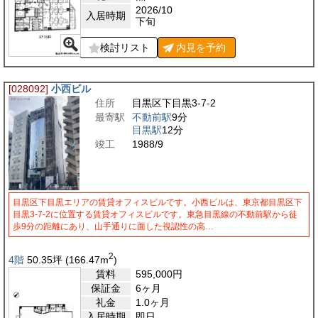
2026/10
入居時期
下旬
検討リスト
内見を
予約
[028092]
小西ビル
住所
目黒区下目黒3-7-2
最寄駅
不動前駅
9分
目黒駅
12分
竣工
1988/9
目黒区下目黒エリアの賃貸オフィスビルです。小西ビルは、東京都目黒区下
目黒3-7-2に位置する賃貸オフィスビルです。東急目黒線の不動前駅から徒
歩9分の距離にあり、山手通りに面した視認性の高…
2
4階
50.35
坪
(166.47
m
)
賃料
595,000
円
保証金
6ヶ月
礼金
1.0ヶ月
入居時期
即日