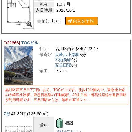
礼金
1.0ヶ月
入居時期
2026/10/1
検討リスト
内見を
予約
[022666]
TOCビル
住所
品川区西五反田7-22-17
最寄駅
大崎広小路駅
5分
不動前駅
6分
五反田駅
8分
竣工
1970/3
品川区西五反田7丁目にある、TOCビルです。徒歩10分圏内で、東急池上線
の大崎広小路駅、東急目黒線の不動前駅、JR山手線・都営浅草線の五反田駅
が利用可能です。五反田駅からは、無料の直通シャ…
2
7階
41.32
坪
(136.60
m
)
相談
賃料
賃料を知りたい