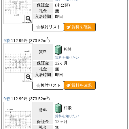
保証金
(未公開)
礼金
無
入居時期
即日
検討リスト
賃料を
確認
2
9階
112.99
坪
(373.52
m
)
相談
賃料
賃料を知りたい
保証金
12ヶ月
礼金
無
入居時期
即日
検討リスト
賃料を
確認
2
9階
112.99
坪
(373.52
m
)
相談
賃料
賃料を知りたい
保証金
12ヶ月
礼金
無