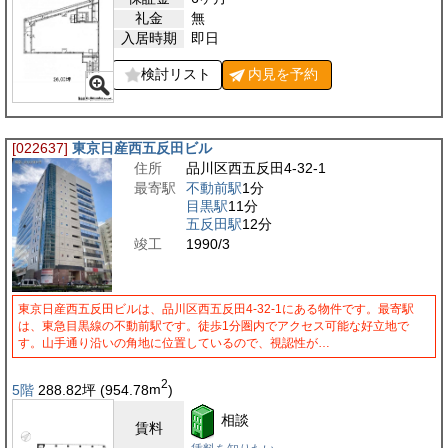
礼金
無
入居時期
即日
検討リスト
内見を
予約
[022637]
東京日産西五反田ビル
住所
品川区西五反田4-32-1
最寄駅
不動前駅
1分
目黒駅
11分
五反田駅
12分
竣工
1990/3
東京日産西五反田ビルは、品川区西五反田4-32-1にある物件です。最寄駅
は、東急目黒線の不動前駅です。徒歩1分圏内でアクセス可能な好立地で
す。山手通り沿いの角地に位置しているので、視認性が…
2
5階
288.82
坪
(954.78
m
)
相談
賃料