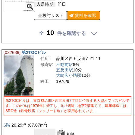
入居時期
即日
検討リスト
賃料を
確認
10
全
件を確認する
[022636]
第2TOCビル
住所
品川区西五反田7-21-11
最寄駅
不動前駅
8分
五反田駅
10分
大崎広小路駅
10分
竣工
1976/9
第2TOCビルは、東京都品川区西五反田7丁目に位置する大型オフィスビルで
す。このビルは1976年に竣工し、地上8階、地下2階建てで、建築構造には
SRC造（鉄骨鉄筋コンクリート造）が採用されていま…
2
6階
20.29
坪
(67.07
m
)
相談