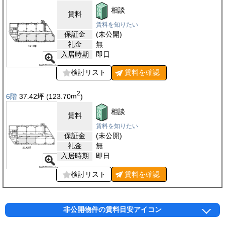
相談
賃料
賃料を知りたい
保証金
(未公開)
礼金
無
入居時期
即日
検討リスト
賃料を
確認
2
6階
37.42
坪
(123.70
m
)
相談
賃料
賃料を知りたい
保証金
(未公開)
礼金
無
入居時期
即日
検討リスト
賃料を
確認
非公開物件の賃料目安アイコン