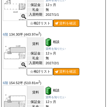
賃料を知りたい
保証金
12ヶ月
礼金
無
入居時期
2027/1/1
検討リスト
賃料を
確認
2
6階
134.30
坪
(443.97
m
)
相談
賃料
賃料を知りたい
保証金
12ヶ月
礼金
無
入居時期
2027/2/1
検討リスト
賃料を
確認
2
6階
154.52
坪
(510.81
m
)
相談
賃料
賃料を知りたい
保証金
12ヶ月
礼金
無