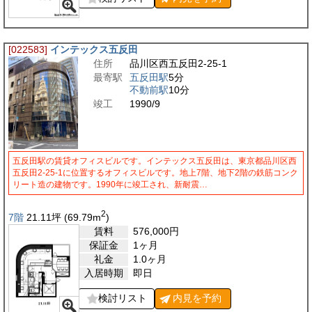
[022583]
インテックス五反田
住所
品川区西五反田2-25-1
最寄駅
五反田駅
5分
不動前駅
10分
竣工
1990/9
五反田駅の賃貸オフィスビルです。インテックス五反田は、東京都品川区西
五反田2-25-1に位置するオフィスビルです。地上7階、地下2階の鉄筋コンク
リート造の建物です。1990年に竣工され、新耐震…
2
7階
21.11
坪
(69.79
m
)
賃料
576,000
円
保証金
1ヶ月
礼金
1.0ヶ月
入居時期
即日
検討リスト
内見を
予約