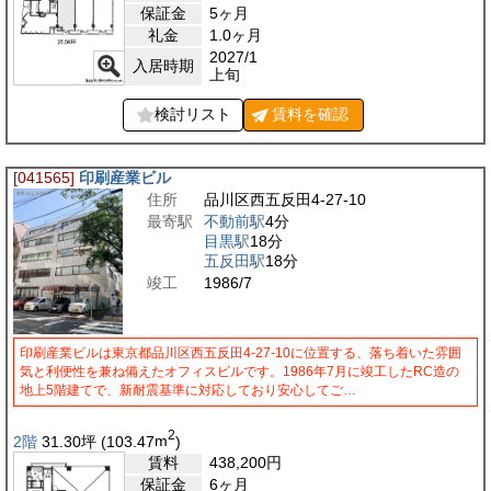
保証金
5ヶ月
礼金
1.0ヶ月
2027/1
入居時期
上旬
検討リスト
賃料を
確認
[041565]
印刷産業ビル
住所
品川区西五反田4-27-10
最寄駅
不動前駅
4分
目黒駅
18分
五反田駅
18分
竣工
1986/7
印刷産業ビルは東京都品川区西五反田4-27-10に位置する、落ち着いた雰囲
気と利便性を兼ね備えたオフィスビルです。1986年7月に竣工したRC造の
地上5階建てで、新耐震基準に対応しており安心してご…
2
2階
31.30
坪
(103.47
m
)
賃料
438,200
円
保証金
6ヶ月