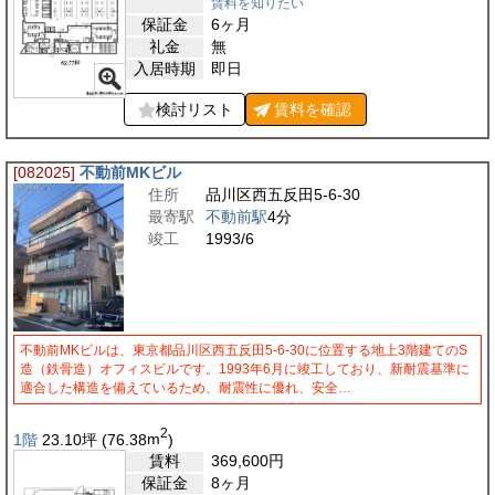
賃料を知りたい
保証金
6ヶ月
礼金
無
入居時期
即日
検討リスト
賃料を
確認
[082025]
不動前MKビル
住所
品川区西五反田5-6-30
最寄駅
不動前駅
4分
竣工
1993/6
不動前MKビルは、東京都品川区西五反田5-6-30に位置する地上3階建てのS
造（鉄骨造）オフィスビルです。1993年6月に竣工しており、新耐震基準に
適合した構造を備えているため、耐震性に優れ、安全…
2
1階
23.10
坪
(76.38
m
)
賃料
369,600
円
保証金
8ヶ月