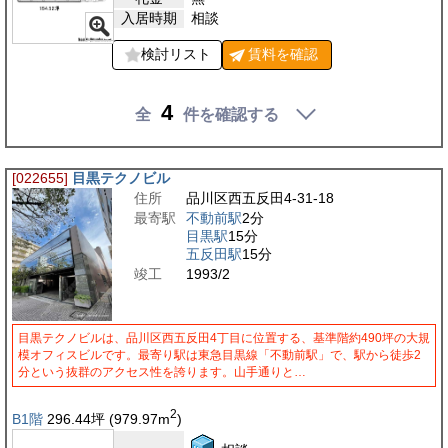
入居時期
相談
検討リスト
賃料を
確認
4
全
件を確認する
[022655]
目黒テクノビル
住所
品川区西五反田4-31-18
最寄駅
不動前駅
2分
目黒駅
15分
五反田駅
15分
竣工
1993/2
目黒テクノビルは、品川区西五反田4丁目に位置する、基準階約490坪の大規
模オフィスビルです。最寄り駅は東急目黒線「不動前駅」で、駅から徒歩2
分という抜群のアクセス性を誇ります。山手通りと…
2
B1階
296.44
坪
(979.97
m
)