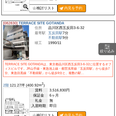
検討リスト
内見を
予約
[082830]
TERRACE SITE GOTANDA
住所
品川区西五反田3-6-32
最寄駅
五反田駅
7分
不動前駅
9分
竣工
1990/11
絞り込み
TERRACE SITE GOTANDAは、東京都品川区西五反田3-6-32に位置するオフ
ィスビルです。JR山手線・東急池上線・都営浅草線「五反田駅」から徒歩7
分、東急目黒線「不動前駅」から徒歩9分と、複数の駅…
2
2階
121.27
坪
(400.92
m
)
賃料
3,516,830
円
保証金
6ヶ月
礼金
無
入居時期
即日
検討リスト
内見を
予約