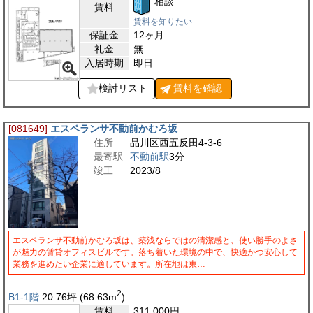
相談
賃料
賃料を知りたい
保証金
12ヶ月
礼金
無
入居時期
即日
検討リスト
賃料を
確認
[081649]
エスペランサ不動前かむろ坂
住所
品川区西五反田4-3-6
最寄駅
不動前駅
3分
竣工
2023/8
エスペランサ不動前かむろ坂は、築浅ならではの清潔感と、使い勝手のよさ
が魅力の賃貸オフィスビルです。落ち着いた環境の中で、快適かつ安心して
業務を進めたい企業に適しています。所在地は東…
2
B1-1階
20.76
坪
(68.63
m
)
賃料
311,000
円