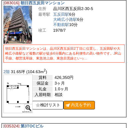
[083016]
朝日西五反田マンション
住所
品川区西五反田2-30-5
最寄駅
五反田駅
6分
大崎広小路駅
6分
不動前駅
10分
竣工
1978/7
朝日西五反田マンションは、品川区西五反田2丁目に位置し、五反田駅や大
崎広小路駅など複数の駅が徒歩6分圏内にある利便性の高い物件です。JR山
手線、都営浅草線、東急池上線、東急目黒線といっ…
2
2階
31.65
坪
(104.63
m
)
賃料
426,350
円
保証金
3ヶ月
礼金
1.0ヶ月
入居時期
相談
検討リスト
内見を
予約
[035324]
第3TOCビル