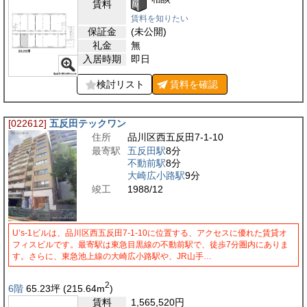
賃料
賃料を知りたい
保証金
(未公開)
礼金
無
入居時期
即日
検討リスト
賃料を
確認
[022612]
五反田テックワン
住所
品川区西五反田7-1-10
最寄駅
五反田駅
8分
不動前駅
8分
大崎広小路駅
9分
竣工
1988/12
U’s-1ビルは、品川区西五反田7-1-10に位置する、アクセスに優れた賃貸オ
フィスビルです。最寄駅は東急目黒線の不動前駅で、徒歩7分圏内にありま
す。さらに、東急池上線の大崎広小路駅や、JR山手…
2
6階
65.23
坪
(215.64
m
)
賃料
1,565,520
円