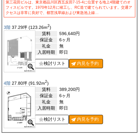
第三花田ビルは、東京都品川区西五反田7-15-4に位置する地上4階建てのオ
フィスビルです。1970年12月に竣工し、RC造で建てられています。交通ア
クセスは非常に良好で、都営浅草線および東急池上線…
2
3階
37.29
坪
(123.26
m
)
賃料
596,640
円
保証金
6ヶ月
礼金
無
入居時期
即日
検討リスト
内見を
予約
2
4階
27.80
坪
(91.92
m
)
賃料
389,200
円
保証金
6ヶ月
礼金
無
入居時期
即日
検討リスト
内見を
予約