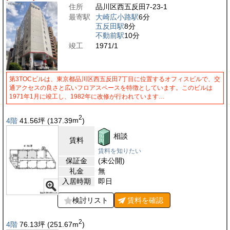
住所
品川区西五反田7-23-1
最寄駅
大崎広小路駅
6分
五反田駅
8分
不動前駅
10分
竣工
1971/1
第3TOCビルは、東京都品川区西五反田7丁目に位置するオフィスビルで、交
通アクセスの良さと広いフロアスペースを特徴としています。このビルは
1971年1月に竣工し、1982年に改修が行われています…
2
4階
41.56
坪
(137.39
m
)
相談
賃料
賃料を知りたい
保証金
(未公開)
礼金
無
入居時期
即日
検討リスト
賃料を
確認
2
4階
76.13
坪
(251.67
m
)