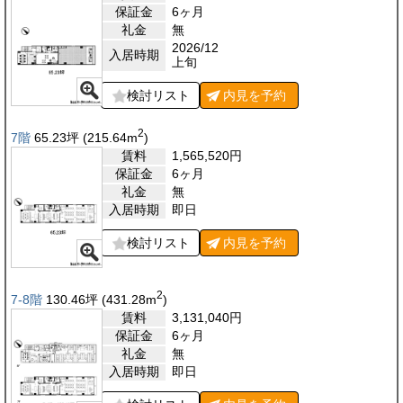
保証金
6ヶ月
礼金
無
2026/12
入居時期
上旬
検討リスト
内見を
予約
2
7階
65.23
坪
(215.64
m
)
賃料
1,565,520
円
保証金
6ヶ月
礼金
無
入居時期
即日
検討リスト
内見を
予約
2
7-8階
130.46
坪
(431.28
m
)
賃料
3,131,040
円
保証金
6ヶ月
礼金
無
入居時期
即日