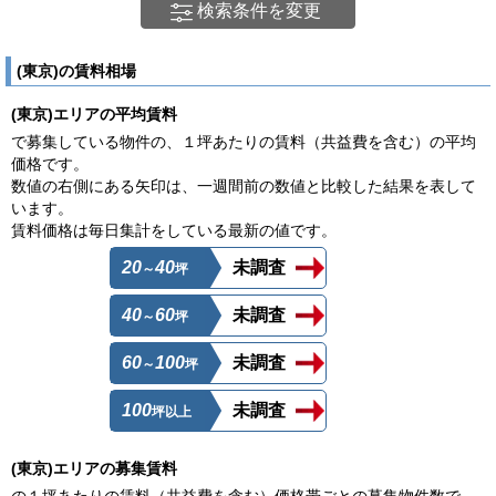
検索条件を変更
(東京)の賃料相場
(東京)エリアの平均賃料
で募集している物件の、１坪あたりの賃料（共益費を含む）の平均
価格です。
数値の右側にある矢印は、一週間前の数値と比較した結果を表して
います。
賃料価格は毎日集計をしている最新の値です。
20
40
未調査
～
坪
40
60
未調査
～
坪
60
100
未調査
～
坪
100
未調査
坪以上
(東京)エリアの募集賃料