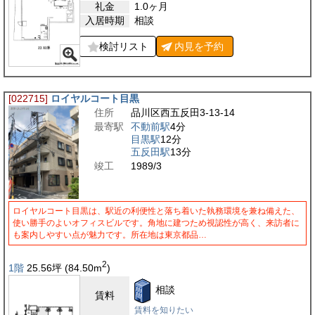
礼金
1.0ヶ月
入居時期
相談
検討リスト
内見を
予約
[022715]
ロイヤルコート目黒
住所
品川区西五反田3-13-14
最寄駅
不動前駅
4分
目黒駅
12分
五反田駅
13分
竣工
1989/3
ロイヤルコート目黒は、駅近の利便性と落ち着いた執務環境を兼ね備えた、
使い勝手のよいオフィスビルです。角地に建つため視認性が高く、来訪者に
も案内しやすい点が魅力です。所在地は東京都品…
2
1階
25.56
坪
(84.50
m
)
相談
賃料
賃料を知りたい