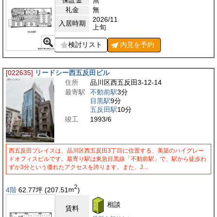
礼金
無
2026/11
入居時期
上旬
検討リスト
内見を
予約
[022635]
リードシー西五反田ビル
住所
品川区西五反田3-12-14
最寄駅
不動前駅
3分
目黒駅
9分
五反田駅
10分
竣工
1993/6
西五反田プレイスは、品川区西五反田3丁目に位置する、美築のハイグレー
ドオフィスビルです。最寄り駅は東急目黒線「不動前駅」で、駅から徒歩わ
ずか3分という優れたアクセスを誇ります。また、J…
2
4階
62.77
坪
(207.51
m
)
相談
賃料