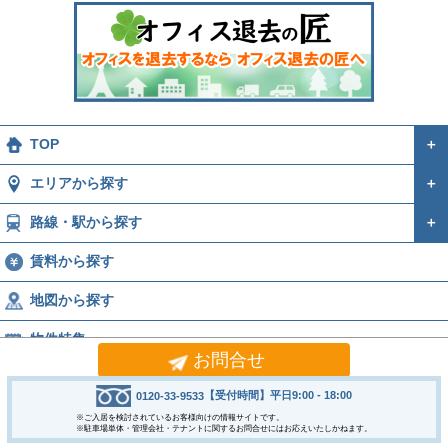
TOP
＋
エリアから探す
＋
路線・駅から探す
＋
賃料から探す
地図から探す
物件特集
お問合せ
運営会社
＋
【受付時間】平日9:00 - 18:00
0120-33-9533
Copyright © 2005-2026
※ご入居を検討されているお客様向けの情報サイトです。
SAN-ESU Inc. All Rights Reserved.
※駐車場単体・管理会社・テナントに関するお問合せにはお応えいたしかねます。