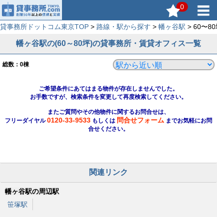
0
貸事務所ドットコム東京TOP
>
路線・駅から探す
>
幡ヶ谷駅
> 60〜
幡ヶ谷駅の(60～80坪)の貸事務所・賃貸オフィス一覧
総数：
0
棟
ご希望条件にあてはまる物件が存在しませんでした。
お手数ですが、検索条件を変更して再度検索してください。
またご質問やその他物件に関するお問合せは、
0120-33-9533
問合せフォーム
フリーダイヤル
もしくは
までお気軽にお問
合せください。
関連リンク
幡ヶ谷駅の周辺駅
笹塚駅