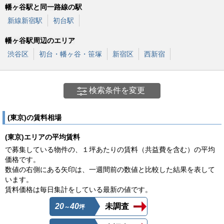
幡ヶ谷駅と同一路線の駅
新線新宿駅
初台駅
幡ヶ谷駅周辺のエリア
渋谷区
初台・幡ヶ谷・笹塚
新宿区
西新宿
検索条件を変更
(東京)の賃料相場
(東京)エリアの平均賃料
で募集している物件の、１坪あたりの賃料（共益費を含む）の平均
価格です。
数値の右側にある矢印は、一週間前の数値と比較した結果を表して
います。
賃料価格は毎日集計をしている最新の値です。
20
40
未調査
～
坪