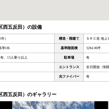
品川区西五反田）の設備
25年）
構造・階建て
ＳＲＣ造 地上1
基準OK
基準階面積
3284.00坪
ト有、13人乗り以上
駐車場
有
エントランス
全日開放（制
光ファイバー
有
品川区西五反田）のギャラリー