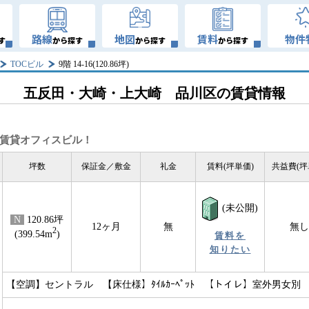
路線
地図
賃料
物件
す
から探す
から探す
から探す
TOCビル
9階 14-16(120.86坪)
五反田・大崎・上大崎 品川区の賃貸情報
型賃貸オフィスビル！
坪数
保証金／敷金
礼金
賃料(坪単価)
共益費(坪
(未公開)
N
120.86坪
12ヶ月
無
無し
2
(399.54m
)
賃料を
知りたい
【空調】セントラル 【床仕様】ﾀｲﾙｶｰﾍﾟｯﾄ 【トイレ】室外男女別 【