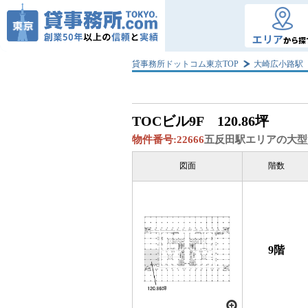
エリア
から探
貸事務所ドットコム東京TOP
大崎広小路駅
TOCビル
9F 120.86坪
物件番号:
22666
五反田駅エリアの大
図面
階数
9階