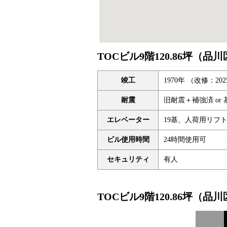
TOCビル9階120.86坪（
竣工
1970年 （改修：20
耐震
旧耐震＋補強済 or 
エレベーター
19基、人荷用リフ
ビル使用時間
24時間使用可
セキュリティ
有人
TOCビル9階120.86坪（