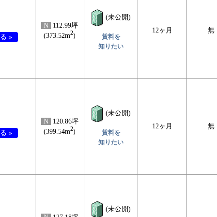
(未公開)
N
112.99坪
12ヶ月
無
2
(373.52m
)
賃料を
る »
知りたい
(未公開)
N
120.86坪
12ヶ月
無
2
(399.54m
)
賃料を
る »
知りたい
(未公開)