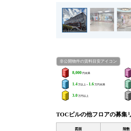
非公開物件の賃料目安アイコン
8,000
円未満
1.4
1.6
万以上～
万円未満
3.0
万円以上
TOCビルの他フロアの募集
図面
階数