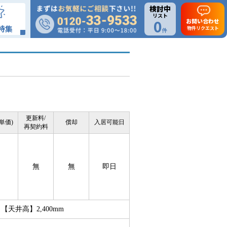
検討中
リスト
0
お問い合わせ
特集
物件リクエスト
件
更新料/
単価)
償却
入居可能日
再契約料
無
無
即日
天井高】2,400mm