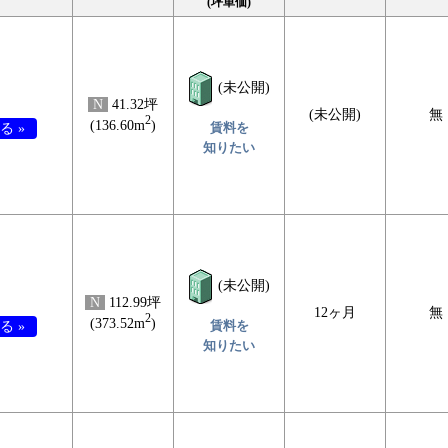
(坪単価)
(未公開)
N
41.32坪
(未公開)
無
2
(136.60m
)
賃料を
る »
知りたい
(未公開)
N
112.99坪
12ヶ月
無
2
(373.52m
)
賃料を
る »
知りたい