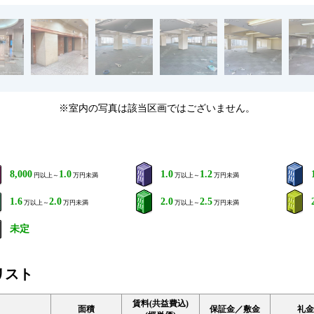
※室内の写真は該当区画ではございません。
8,000
1.0
1.0
1.2
円以上～
万円未満
万以上～
万円未満
1.6
2.0
2.0
2.5
万以上～
万円未満
万以上～
万円未満
未定
リスト
賃料(共益費込)
面積
保証金／敷金
礼金