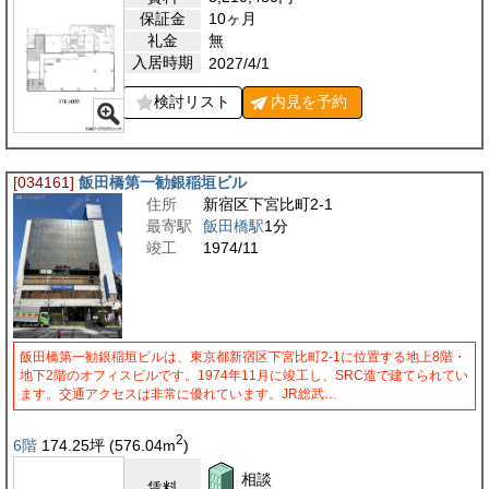
保証金
10ヶ月
礼金
無
入居時期
2027/4/1
検討リスト
内見を
予約
[034161]
飯田橋第一勧銀稲垣ビル
住所
新宿区下宮比町2-1
最寄駅
飯田橋駅
1分
竣工
1974/11
飯田橋第一勧銀稲垣ビルは、東京都新宿区下宮比町2-1に位置する地上8階・
地下2階のオフィスビルです。1974年11月に竣工し、SRC造で建てられてい
ます。交通アクセスは非常に優れています。JR総武…
2
6階
174.25
坪
(576.04
m
)
相談
賃料