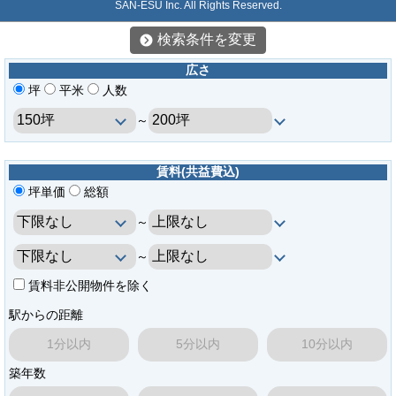
SAN-ESU Inc. All Rights Reserved.
検索条件を変更
広さ
坪
平米
人数
～
賃料(共益費込)
坪単価
総額
～
～
賃料非公開物件を除く
駅からの距離
1分以内
5分以内
10分以内
築年数