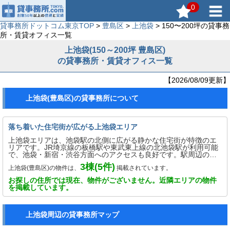
0
貸事務所ドットコム東京TOP
>
豊島区
>
上池袋
> 150〜200坪の貸事務
所・賃貸オフィス一覧
上池袋(150～200坪 豊島区)
の貸事務所・賃貸オフィス一覧
【2026/08/09更新】
上池袋(豊島区)の貸事務所について
落ち着いた住宅街が広がる上池袋エリア
上池袋エリアは、池袋駅の北側に広がる静かな住宅街が特徴のエ
リアです。JR埼京線の板橋駅や東武東上線の北池袋駅が利用可能
で、池袋・新宿・渋谷方面へのアクセスも良好です。駅周辺の賑
わいとは対照的に、落ち着いた住環境が広がり、ファミリー層や
3
棟(
5
件)
上池袋(豊島区)の物件は、
掲載されています。
単身者にも人気があります。エリア内には公園や保育施設、学校
も整備され、子育て世代にも安心の環境が整っています。スーパ
お探しの住所では現在、物件がございません。近隣エリアの物件
ーやコンビニも点在し、日常の買い物にも困りません。都市の利
を掲載しています。
便性を享受しながらも静かな暮らしが叶う、バランスの取れたエ
リアです。
上池袋周辺の貸事務所マップ