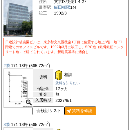
住所
文京区後楽1-4-27
最寄駅
飯田橋駅
1分
竣工
1992/3
日建設計後楽園ビルは、東京都文京区後楽1丁目に位置する地上8階・地下1
階建てのオフィスビルです。1992年3月に竣工し、SRC造（鉄骨鉄筋コンク
リート造）で建てられています。新耐震基準に適合し…
2
2階
171.13
坪
(565.72
m
)
相談
賃料
賃料を知りたい
保証金
12ヶ月
礼金
無
入居時期
2027/6/1
検討リスト
賃料を
確認
2
3階
171.13
坪
(565.72
m
)