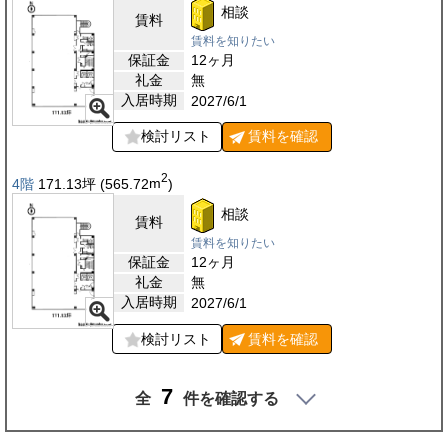
相談
賃料
賃料を知りたい
保証金
12ヶ月
礼金
無
入居時期
2027/6/1
検討リスト
賃料を
確認
2
4階
171.13
坪
(565.72
m
)
相談
賃料
賃料を知りたい
保証金
12ヶ月
礼金
無
入居時期
2027/6/1
検討リスト
賃料を
確認
7
全
件を確認する