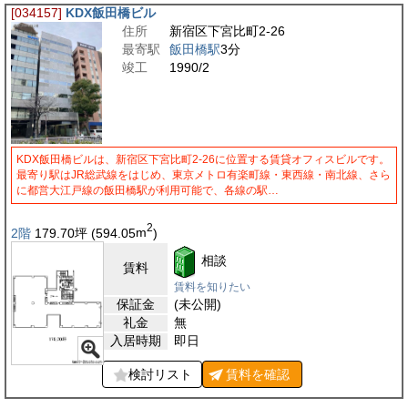
[034157]
KDX飯田橋ビル
住所
新宿区下宮比町2-26
最寄駅
飯田橋駅
3分
竣工
1990/2
KDX飯田橋ビルは、新宿区下宮比町2-26に位置する賃貸オフィスビルです。
最寄り駅はJR総武線をはじめ、東京メトロ有楽町線・東西線・南北線、さら
に都営大江戸線の飯田橋駅が利用可能で、各線の駅…
2
2階
179.70
坪
(594.05
m
)
相談
賃料
賃料を知りたい
保証金
(未公開)
礼金
無
入居時期
即日
検討リスト
賃料を
確認