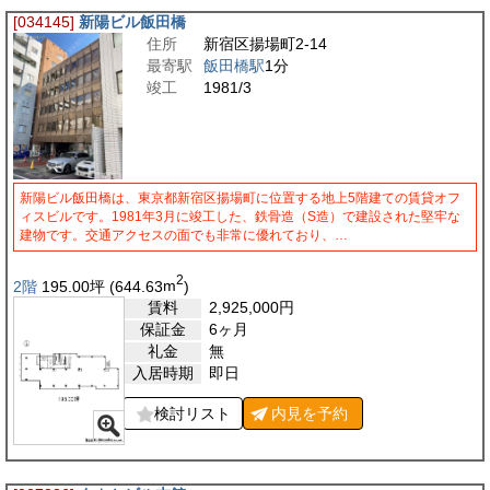
[034145]
新陽ビル飯田橋
住所
新宿区揚場町2-14
最寄駅
飯田橋駅
1分
竣工
1981/3
新陽ビル飯田橋は、東京都新宿区揚場町に位置する地上5階建ての賃貸オフ
ィスビルです。1981年3月に竣工した、鉄骨造（S造）で建設された堅牢な
建物です。交通アクセスの面でも非常に優れており、…
2
2階
195.00
坪
(644.63
m
)
賃料
2,925,000
円
保証金
6ヶ月
礼金
無
入居時期
即日
検討リスト
内見を
予約