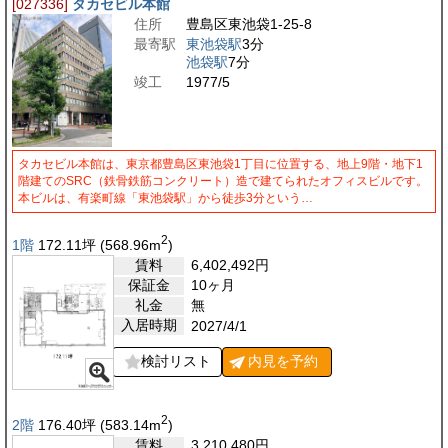
[027336]
タカセビル本館
住所
豊島区東池袋1-25-8
最寄駅
東池袋駅
3分
池袋駅
7分
竣工
1977/5
タカセビル本館は、東京都豊島区東池袋1丁目に位置する、地上9階・地下1
階建てのSRC（鉄骨鉄筋コンクリート）造で建てられたオフィスビルです。
本ビルは、有楽町線「東池袋駅」から徒歩3分という…
2
1階
172.11
坪
(568.96
m
)
賃料
6,402,492
円
保証金
10ヶ月
礼金
無
入居時期
2027/4/1
検討リスト
内見を
予約
2
2階
176.40
坪
(583.14
m
)
賃料
3,210,480
円