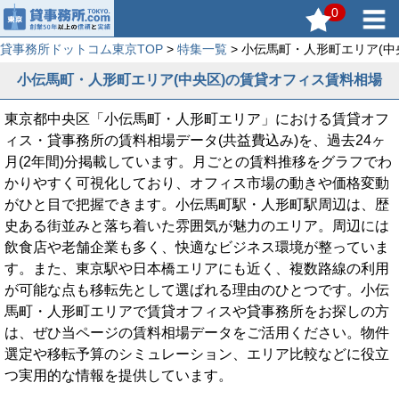
0
貸事務所ドットコム東京TOP
>
特集一覧
> 小伝馬町・人形町エリア(
小伝馬町・人形町エリア(中央区)の賃貸オフィス賃料相場
東京都中央区「小伝馬町・人形町エリア」における賃貸オフ
ィス・貸事務所の賃料相場データ(共益費込み)を、過去24ヶ
月(2年間)分掲載しています。月ごとの賃料推移をグラフでわ
かりやすく可視化しており、オフィス市場の動きや価格変動
がひと目で把握できます。小伝馬町駅・人形町駅周辺は、歴
史ある街並みと落ち着いた雰囲気が魅力のエリア。周辺には
飲食店や老舗企業も多く、快適なビジネス環境が整っていま
す。また、東京駅や日本橋エリアにも近く、複数路線の利用
が可能な点も移転先として選ばれる理由のひとつです。小伝
馬町・人形町エリアで賃貸オフィスや貸事務所をお探しの方
は、ぜひ当ページの賃料相場データをご活用ください。物件
選定や移転予算のシミュレーション、エリア比較などに役立
つ実用的な情報を提供しています。