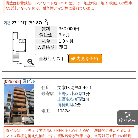
構造は鉄骨鉄筋コンクリート造（SRC造）で、地上8階・地下1階建ての堅牢
な設計となっており、耐久性と安定性に優れていま…
2
2階
27.19
坪
(89.87
m
)
賃料
360,000
円
保証金
3ヶ月
礼金
1.0ヶ月
入居時期
即日
検討リスト
内見を
予約
[026293]
原ビル
住所
文京区湯島3-40-1
最寄駅
上野広小路駅
1分
上野御徒町駅
1分
御徒町駅
2分
竣工
1982/4
絞り込み
原ビルは、上野エリアの高い利便性を活かしながら、機能的に使いやすいオ
フィス環境を備えた物件です。複数路線が利用でき、来客対応や日々の通勤