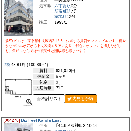
最寄駅
八丁堀駅
6分
新富町駅
7分
築地駅
12分
竣工
1993/1
湊SYビルは、東京都中央区湊2-12-6に位置する賃貸オフィスビルです。穏や
かな街並みが広がる中央区湊エリアにあり、都心にオフィスを構えながら
も、角ビルならではの視認性と開放感も感じやすく…
2
2階
48.61
坪
(160.69
m
)
賃料
631,930
円
保証金
6ヶ月
礼金
無
入居時期
即日
検討リスト
内見を
予約
[004278]
Biz Feel Kanda East
住所
千代田区東神田2-10-16