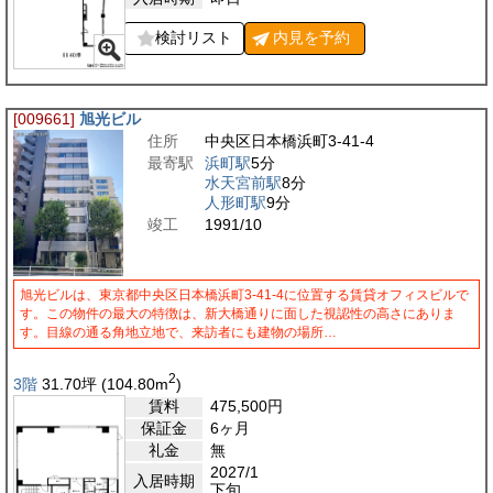
検討リスト
内見を
予約
[009661]
旭光ビル
住所
中央区日本橋浜町3-41-4
最寄駅
浜町駅
5分
水天宮前駅
8分
人形町駅
9分
竣工
1991/10
旭光ビルは、東京都中央区日本橋浜町3-41-4に位置する賃貸オフィスビルで
す。この物件の最大の特徴は、新大橋通りに面した視認性の高さにありま
す。目線の通る角地立地で、来訪者にも建物の場所…
2
3階
31.70
坪
(104.80
m
)
賃料
475,500
円
保証金
6ヶ月
礼金
無
2027/1
入居時期
下旬