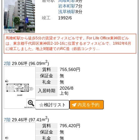
最寄駅
馬喰町駅
5分
岩本町駅
7分
浅草橋駅
8分
竣工
1992/6
馬喰町駅から徒歩5分の賃貸オフィスビルです。For Life Office東神田ビル
は、東京都千代田区東神田2-10-16に位置するオフィスビルで、1992年6月
に竣工しました。地上9階建てのRC造（鉄筋コンクリ…
2
2階
29.06
坪
(96.09
m
)
賃料
755,560
円
保証金
無
礼金
無
2026/8
入居時期
上旬
検討リスト
内見を
予約
2
7階
29.46
坪
(97.41
m
)
賃料
795,420
円
保証金
無
礼金
無