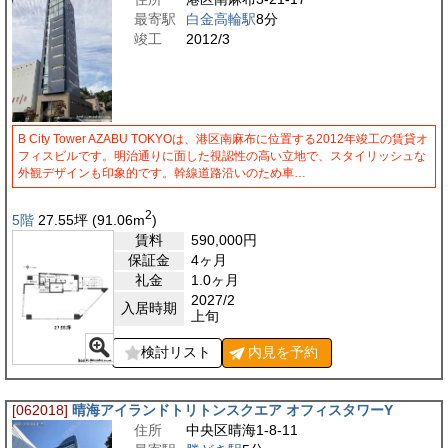
最寄駅
白金高輪駅
8分
竣工
2012/3
B City Tower AZABU TOKYOは、港区南麻布に位置する2012年竣工の賃貸オ
フィスビルです。明治通りに面した視認性の高い立地で、スタイリッシュな
外観デザインも印象的です。幹線道路沿いのため車…
2
5階
27.55
坪
(91.06
m
)
賃料
590,000
円
保証金
4ヶ月
礼金
1.0ヶ月
2027/2
入居時期
上旬
検討リスト
内見を
予約
[062018]
晴海アイランドトリトンスクエア オフィスタワーY
住所
中央区晴海1-8-11