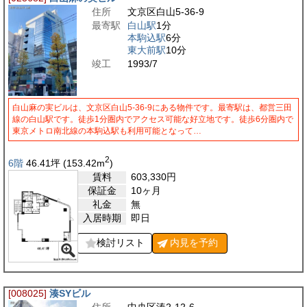
住所
文京区白山5-36-9
最寄駅
白山駅
1分
本駒込駅
6分
東大前駅
10分
竣工
1993/7
白山麻の実ビルは、文京区白山5-36-9にある物件です。最寄駅は、都営三田
線の白山駅です。徒歩1分圏内でアクセス可能な好立地です。徒歩6分圏内で
東京メトロ南北線の本駒込駅も利用可能となって…
2
6階
46.41
坪
(153.42
m
)
賃料
603,330
円
保証金
10ヶ月
礼金
無
入居時期
即日
検討リスト
内見を
予約
[008025]
湊SYビル
住所
中央区湊2-12-6