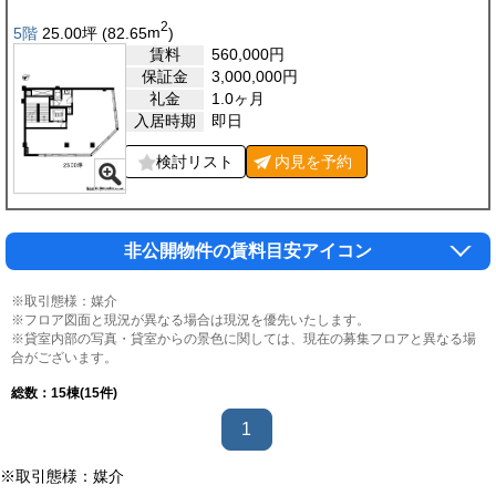
2
5階
25.00
坪
(82.65
m
)
賃料
560,000
円
保証金
3,000,000
円
礼金
1.0ヶ月
入居時期
即日
検討リスト
内見を
予約
非公開物件の賃料目安アイコン
※取引態様：媒介
※フロア図面と現況が異なる場合は現況を優先いたします。
※貸室内部の写真・貸室からの景色に関しては、現在の募集フロアと異なる場
合がございます。
総数：
15
棟(15件)
1
※取引態様：媒介