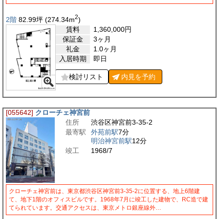
2
2階
82.99
坪
(274.34
m
)
賃料
1,360,000
円
保証金
3ヶ月
礼金
1.0ヶ月
入居時期
即日
検討リスト
内見を
予約
[055642]
クローチェ神宮前
住所
渋谷区神宮前3-35-2
最寄駅
外苑前駅
7分
明治神宮前駅
12分
竣工
1968/7
クローチェ神宮前は、東京都渋谷区神宮前3-35-2に位置する、地上6階建
て、地下1階のオフィスビルです。1968年7月に竣工した建物で、RC造で建
てられています。交通アクセスは、東京メトロ銀座線外…