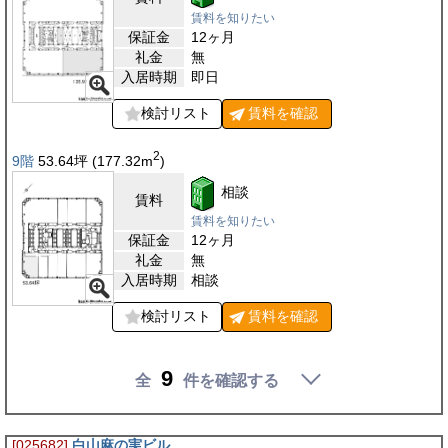
賃料を知りたい
保証金
12ヶ月
礼金
無
入居時期
即日
検討リスト
賃料を
確認
2
9階
53.64
坪
(177.32
m
)
相談
賃料
賃料を知りたい
保証金
12ヶ月
礼金
無
入居時期
相談
検討リスト
賃料を
確認
9
全
件を確認する
[025682]
白山麻の実ビル