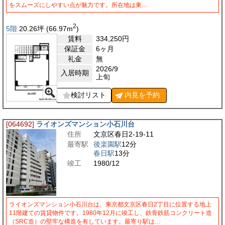
をスムーズにしやすい点が魅力です。所在地は東…
2
5階
20.26
坪
(66.97
m
)
賃料
334,250
円
保証金
6ヶ月
礼金
無
2026/9
入居時期
上旬
検討リスト
内見を
予約
[064692]
ライオンズマンション小石川台
住所
文京区春日2-19-11
最寄駅
後楽園駅
12分
春日駅
13分
竣工
1980/12
ライオンズマンション小石川台は、東京都文京区春日2丁目に位置する地上
11階建ての賃貸物件です。1980年12月に竣工し、鉄骨鉄筋コンクリート造
（SRC造）の堅牢な構造を有しています。最寄り駅は…