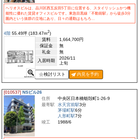
ヘリオスビルは、品川区西五反田5丁目に位置する、スタイリッシュかつ機
能性に優れた賃貸オフィスビルです。東急目黒線「不動前駅」から徒歩3分
圏内という抜群の立地にあり、日々の通勤はもちろ…
2
4階
55.49
坪
(183.47
m
)
賃料
1,664,700
円
保証金
無
礼金
無
2026/11
入居時期
上旬
検討リスト
内見を
予約
[010537]
NSビル26
住所
中央区日本橋蛎殻町1-26-9
最寄駅
水天宮前駅
3分
茅場町駅
6分
人形町駅
7分
竣工
1988/6