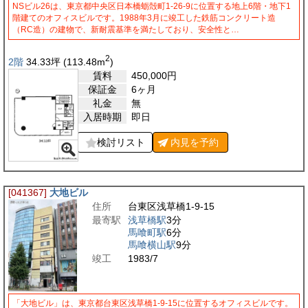
NSビル26は、東京都中央区日本橋蛎殻町1-26-9に位置する地上6階・地下1
階建てのオフィスビルです。1988年3月に竣工した鉄筋コンクリート造
（RC造）の建物で、新耐震基準を満たしており、安全性と…
2
2階
34.33
坪
(113.48
m
)
賃料
450,000
円
保証金
6ヶ月
礼金
無
入居時期
即日
検討リスト
内見を
予約
[041367]
大地ビル
住所
台東区浅草橋1-9-15
最寄駅
浅草橋駅
3分
馬喰町駅
6分
馬喰横山駅
9分
竣工
1983/7
「大地ビル」は、東京都台東区浅草橋1-9-15に位置するオフィスビルです。