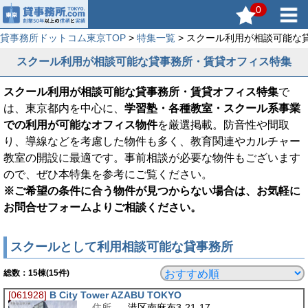
0
貸事務所ドットコム東京TOP
>
特集一覧
> スクール利用が相談可能な
スクール利用が相談可能な貸事務所・賃貸オフィス特集
スクール利用が相談可能な貸事務所・賃貸オフィス特集
で
は、東京都内を中心に、
学習塾・各種教室・スクール系事業
での利用が可能なオフィス物件
を厳選掲載。防音性や間取
り、導線などを考慮した物件も多く、教育関連やカルチャー
教室の開設に最適です。事前相談が必要な物件もございます
ので、ぜひ本特集を参考にご覧ください。
※ご希望の条件に合う物件が見つからない場合は、お気軽に
お問合せフォームよりご相談ください。
スクールとして利用相談可能な貸事務所
総数：
15
棟(15件)
[061928]
B City Tower AZABU TOKYO
住所
港区南麻布3-21-17