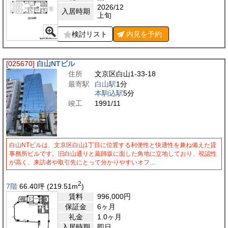
2026/12
入居時期
上旬
検討リスト
内見を
予約
[025670]
白山NTビル
住所
文京区白山1-33-18
最寄駅
白山駅
1分
本駒込駅
5分
竣工
1991/11
白山NTビルは、文京区白山1丁目に位置する利便性と快適性を兼ね備えた貸
事務所ビルです。旧白山通りと薬師坂に面した角地に立地しており、視認性
が高く、来訪者や取引先にとって分かりやすいオフ…
2
7階
66.40
坪
(219.51
m
)
賃料
996,000
円
保証金
6ヶ月
礼金
1.0ヶ月
入居時期
即日