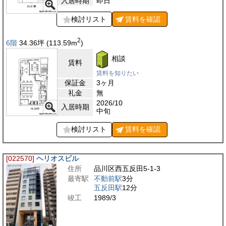
入居時期
即日
検討リスト
賃料を
確認
2
6階
34.36
坪
(113.59
m
)
相談
賃料
賃料を知りたい
保証金
3ヶ月
礼金
無
2026/10
入居時期
中旬
検討リスト
賃料を
確認
[022570]
ヘリオスビル
住所
品川区西五反田5-1-3
最寄駅
不動前駅
3分
五反田駅
12分
竣工
1989/3