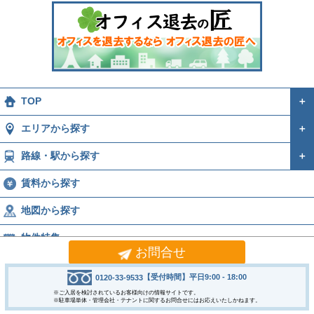
TOP
＋
エリアから探す
＋
路線・駅から探す
＋
賃料から探す
地図から探す
物件特集
お問合せ
運営会社
＋
【受付時間】平日9:00 - 18:00
0120-33-9533
Copyright © 2005-2026
※ご入居を検討されているお客様向けの情報サイトです。
SAN-ESU Inc. All Rights Reserved.
※駐車場単体・管理会社・テナントに関するお問合せにはお応えいたしかねます。