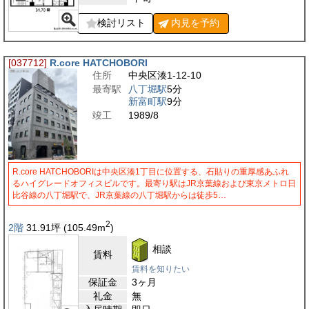
検討リスト
内見を
予約
[037712]
R.core HATCHOBORI
住所
中央区湊1-12-10
最寄駅
八丁堀駅
5分
新富町駅
9分
竣工
1989/8
R.core HATCHOBORIは中央区湊1丁目に位置する、石貼りの重厚感あふれ
るハイグレードオフィスビルです。最寄り駅はJR京葉線および東京メトロ日
比谷線の八丁堀駅で、JR京葉線の八丁堀駅からは徒歩5…
2
2階
31.91
坪
(105.49
m
)
相談
賃料
賃料を知りたい
保証金
3ヶ月
礼金
無