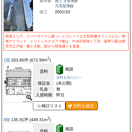
最寄駅
勝どき駅
5分
月島駅
9分
竣工
2001/10
晴海エリア。リバーサイドに建つハイグレードな大型高層オフィスビル。晴
海アイランド トリトンスクエア Y棟は、中央区晴海１丁目、最寄り駅は都
営大江戸線・勝どき駅。駅から晴海通りを直進、…
2
1階
203.85
坪
(672.99
m
)
相談
賃料
賃料を知りたい
保証金
(未公開)
礼金
無
入居時期
即日
検討リスト
賃料を
確認
2
8階
135.91
坪
(449.31
m
)
相談
賃料