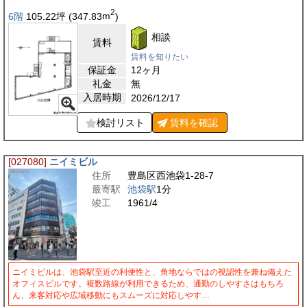
2
6階
105.22
坪
(347.83
m
)
相談
賃料
賃料を知りたい
保証金
12ヶ月
礼金
無
入居時期
2026/12/17
検討リスト
賃料を
確認
[027080]
ニイミビル
住所
豊島区西池袋1-28-7
最寄駅
池袋駅
1分
竣工
1961/4
ニイミビルは、池袋駅至近の利便性と、角地ならではの視認性を兼ね備えた
オフィスビルです。複数路線が利用できるため、通勤のしやすさはもちろ
ん、来客対応や広域移動にもスムーズに対応しやす…