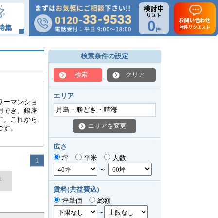
検討中
リスト
0
お問い合わせ
特集
物件リクエスト
件
検索条件の設定
検索
クリア
エリア
ワーマンショ
月島・勝どき・晴海
用でき、銀座
す。これから
エリアを変更
です。
広さ
坪
平米
人数
1
～
坪
賃料(共益費込)
坪単価
総額
～