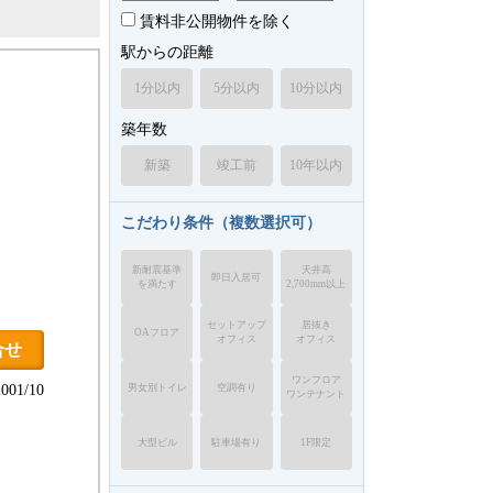
賃料非公開物件を除く
駅からの距離
1分以内
5分以内
10分以内
築年数
新築
竣工前
10年以内
こだわり条件（複数選択可）
新耐震基準
天井高
即日入居可
を満たす
2,700mm以上
セットアップ
居抜き
OAフロア
オフィス
オフィス
合せ
ワンフロア
男女別トイレ
空調有り
01/10
ワンテナント
大型ビル
駐車場有り
1F限定