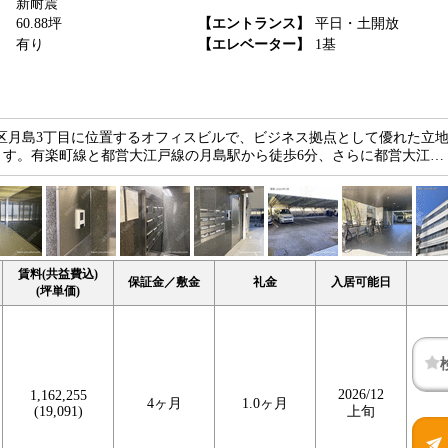
新耐震
】
60.88坪
【エントランス】
平日・土開放
】
有り
【エレベーター】
1基
区月島3丁目に位置するオフィスビルで、ビジネス拠点として優れた立
ます。有楽町線と都営大江戸線の月島駅から徒歩6分、さらに都営大江…
賃料(共益費込)
保証金／敷金
礼金
入居可能日
(坪単価)
2026/12
1,162,255
4ヶ月
1.0ヶ月
(19,091)
上旬