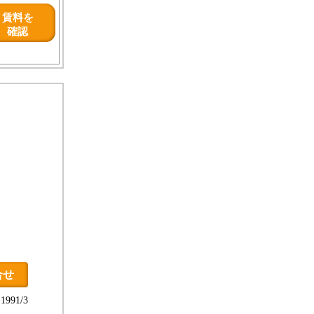
賃料を
確認
合せ
991/3