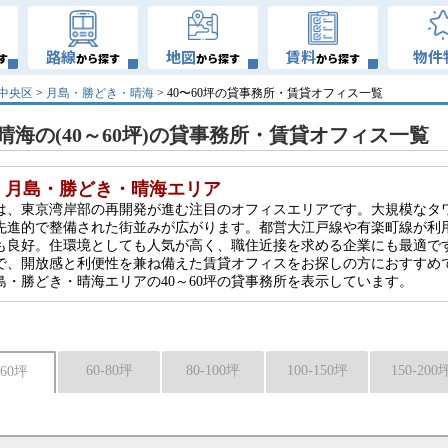
路線
地図
賃料
物件
す
から探す
から探す
から探す
中央区
>
月島・勝どき・晴海
> 40〜60坪の貸事務所・賃貸オフィス一覧
海の(40～60坪)の貸事務所・賃貸オフィス一覧
・月島・勝どき・晴海エリア
は、東京湾岸部の再開発が進む注目のオフィスエリアです。大規模なタ
先進的で整備された街並みが広がります。都営大江戸線や有楽町線が利
も良好。住環境としても人気が高く、職住近接を求める企業にも最適で
で、開放感と利便性を兼ね備えた賃貸オフィスをお探しの方におすすめ
・勝どき・晴海エリアの40～60坪の貸事務所を表示しています。
60-80坪
80-100坪
100-150坪
150-200
-60坪