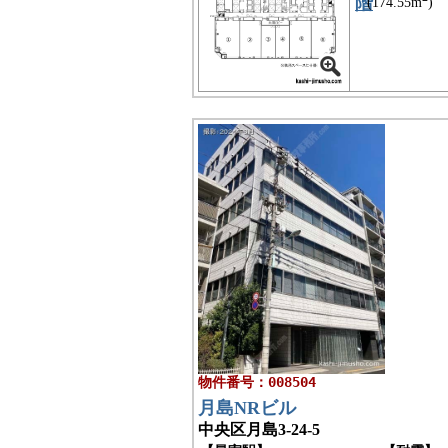
階
(174.55m
)
物件番号：008504
月島NRビル
中央区月島3-24-5