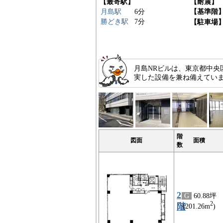
【最寄駅】
【耐震】
月島駅
6分
【基準階
勝どき駅
7分
【駐車場
月島NRビルは、東京都中央
実した設備を兼ね備えてい
階
図面
面積
数
2
G
60.88坪
2
階
(201.26m
)