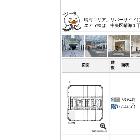
晴海エリア。リバーサイド
エア Y棟は、中央区晴海１
階
図面
面積
数
9
G
53.64坪
2
階
(177.32m
)