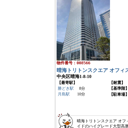
物件番号：008566
晴海トリトンスクエア オフィスタワ
中央区晴海1-8-10
【最寄駅】
【耐震】
勝どき駅
8分
【基準階
月島駅
10分
【駐車場
晴海トリトンスクエア オフィ
イドのハイグレード大型高層