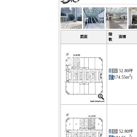
階
図面
面積
数
8
G
52.80坪
2
階
(174.55m
)
8
G
52.80坪
2