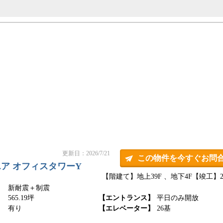
更新日：2026/7/21
この物件を今すぐお問
ア オフィスタワーY
【階建て】地上39F 、地下4F
【竣工】20
新耐震＋制震
】
565.19坪
【エントランス】
平日のみ開放
】
有り
【エレベーター】
26基