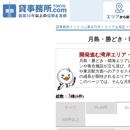
エリア
から探
貸事務所ドットコム東京TOP
>
エリアを指定
>
月島・勝どき・晴
開発進む湾岸エリア
月島・勝どき・晴海エリア
ンや複合施設が立ち並び、
や東京駅方面へのアクセス
の成長が期待されるエリア
このページでは、そんな月島
3
総数：
棟(6件)
すべて
20-40坪
40
200坪以上