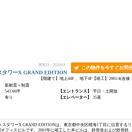
更新日：2026/8/4
この物件を今すぐお問
ーX GRAND EDITION
【階建て】地上44F 、地下4F
【竣工】2001/4(改修：
新耐震＋制震
】
543.66坪
【エントランス】
平日・土開放
】
有り
【エレベーター】
35基
スタワーX GRAND EDITIONは、東京都中央区晴海1丁目に位置する
オフィスビルです。2001年に竣工した本ビルは、鉄骨造および鉄骨鉄