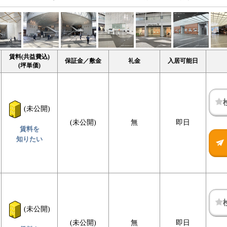
賃料(共益費込)
保証金／敷金
礼金
入居可能日
(坪単価)
(未公開)
(未公開)
無
即日
賃料を
知りたい
(未公開)
(未公開)
無
即日