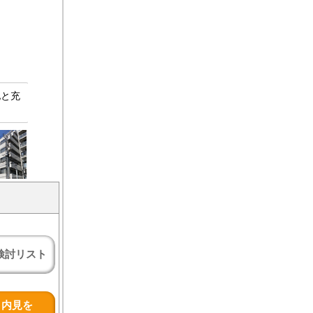
地と充
検討リスト
内見を