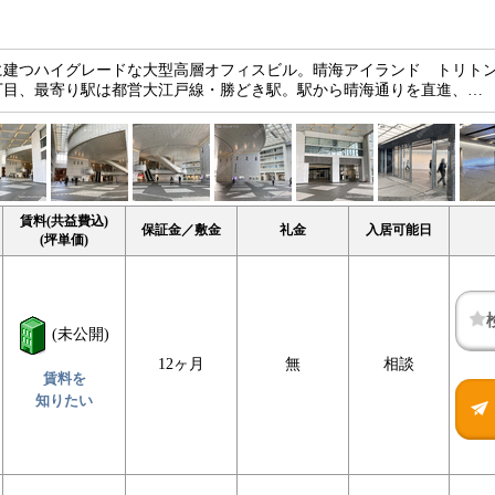
に建つハイグレードな大型高層オフィスビル。晴海アイランド トリト
丁目、最寄り駅は都営大江戸線・勝どき駅。駅から晴海通りを直進、…
賃料(共益費込)
保証金／敷金
礼金
入居可能日
(坪単価)
(未公開)
12ヶ月
無
相談
賃料を
知りたい