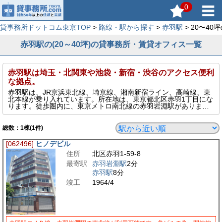
0
貸事務所ドットコム東京TOP
>
路線・駅から探す
>
赤羽駅
> 20〜4
赤羽駅の(20～40坪)の貸事務所・賃貸オフィス一覧
赤羽駅は埼玉・北関東や池袋・新宿・渋谷のアクセス便利
な拠点。
赤羽駅は、JR京浜東北線、埼京線、湘南新宿ライン、高崎線、東
北本線が乗り入れています。所在地は、東京都北区赤羽1丁目にな
ります。徒歩圏内に、東京メトロ南北線の赤羽岩淵駅がありま
す。赤羽駅は東京北部に立地し、埼玉県、栃木県、群馬県からの
アクセスが良く、池袋駅・東京駅・新宿駅・川崎駅・横浜駅・武
蔵小杉駅など主要エリアに一本で移動できる利便性の高い駅で
総数：
1
棟(1件)
す。赤羽駅周辺には、賑やかな繁華街、駅から少し離れると住宅
が多くあります。ただ賃貸オフィスビルの数が少ない上に、利便
[062496]
ヒノデビル
性の高い立地なことから安定して賃料相場は高めの水準です。
住所
北区赤羽1-59-8
このページでは、そんな赤羽駅周辺の20～40坪の貸事務所を表示
しています。
最寄駅
赤羽岩淵駅
2分
赤羽駅
8分
竣工
1964/4