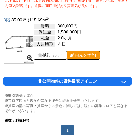
赤羽駅のＪＲ線、赤羽岩淵駅の南北線が利用可能です。角ビルの為、開放的
な室内環境です。近隣に商店街があり雰囲気が良いです。
2
3階
35.00
坪
(115.69
m
)
賃料
300,000
円
保証金
1,500,000
円
礼金
2.0ヶ月
入居時期
即日
検討リスト
内見を
予約
非公開物件の賃料目安アイコン
※取引態様：媒介
※フロア図面と現況が異なる場合は現況を優先いたします。
※貸室内部の写真・貸室からの景色に関しては、現在の募集フロアと異なる
場合がございます。
総数：
1
棟(1件)
1