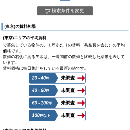
検索条件を変更
(東京)の賃料相場
(東京)エリアの平均賃料
で募集している物件の、１坪あたりの賃料（共益費を含む）の平均
価格です。
数値の右側にある矢印は、一週間前の数値と比較した結果を表して
います。
賃料価格は毎日集計をしている最新の値です。
20
40
未調査
～
坪
40
60
未調査
～
坪
60
100
未調査
～
坪
100
未調査
坪以上