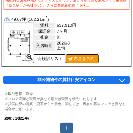
機能的な設備を備えたオフィスビルです。最寄り駅である東京メトロ東西線
「落合駅」から徒歩8分、さらに西武新宿線「下落…
2
7階
49.07
坪
(162.21
m
)
賃料
637,910
円
保証金
7ヶ月
礼金
無
2026/8
入居時期
上旬
検討リスト
内見を
予約
非公開物件の賃料目安アイコン
※取引態様：媒介
※フロア図面と現況が異なる場合は現況を優先いたします。
※貸室内部の写真・貸室からの景色に関しては、現在の募集フロアと異なる
場合がございます。
総数：
1
棟(1件)
1