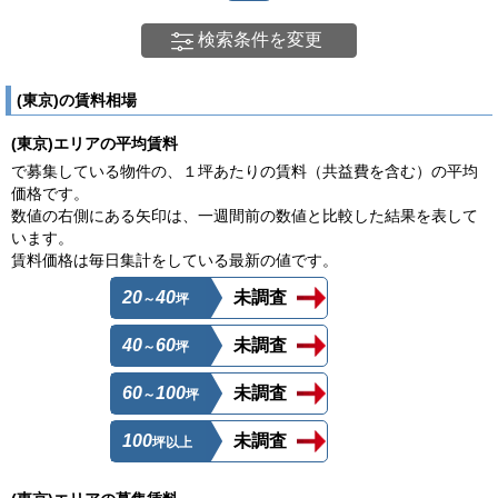
検索条件を変更
(東京)の賃料相場
(東京)エリアの平均賃料
で募集している物件の、１坪あたりの賃料（共益費を含む）の平均
価格です。
数値の右側にある矢印は、一週間前の数値と比較した結果を表して
います。
賃料価格は毎日集計をしている最新の値です。
20
40
未調査
～
坪
40
60
未調査
～
坪
60
100
未調査
～
坪
100
未調査
坪以上