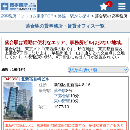
0
貸事務所ドットコム東京TOP
>
路線・駅から探す
> 落合駅の貸事務所
落合駅の貸事務所・賃貸オフィス一覧
落合駅は通勤に便利なエリア、事務所ビルは少ない地域。
落合駅は、東京メトロ東西線の駅です。所在地は、東京都新宿区
上落合2丁目になります。早稲田通り・山手通りとの交差点に立地
しており、中野区東中野3、4丁目側にも出入口が設置されていま
す。通勤に便利な場所で住居として人気が高く、オフィスビルの
数は少ないエリアになります。
総数：
1
棟(1件)
[049398]
北新宿君嶋ビル
住所
新宿区北新宿4-8-16
最寄駅
落合駅
8分
下落合駅
10分
東中野駅
10分
竣工
1977/10
北新宿君嶋ビルは、東京都新宿区北新宿に位置する、多様な交通アクセスと