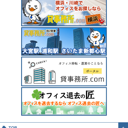
TOP
＋