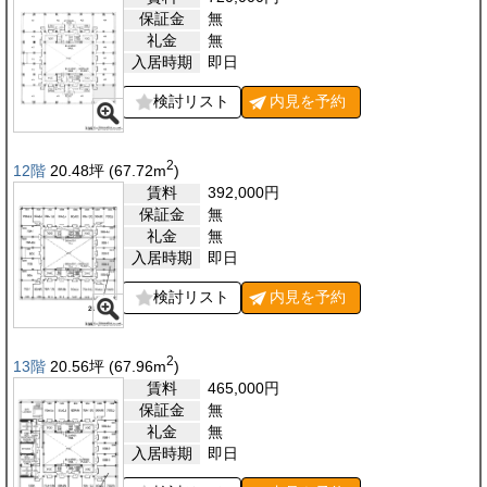
保証金
無
礼金
無
入居時期
即日
検討リスト
内見を
予約
2
12階
20.48
坪
(67.72
m
)
賃料
392,000
円
保証金
無
礼金
無
入居時期
即日
検討リスト
内見を
予約
2
13階
20.56
坪
(67.96
m
)
賃料
465,000
円
保証金
無
礼金
無
入居時期
即日