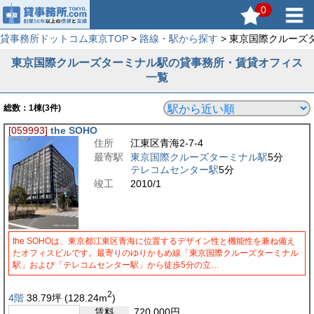
0
貸事務所ドットコム東京TOP
>
路線・駅から探す
> 東京国際クルーズ
東京国際クルーズターミナル駅の貸事務所・賃貸オフィス
一覧
総数：
1
棟(3件)
[059993]
the SOHO
住所
江東区青海2-7-4
最寄駅
東京国際クルーズターミナル駅
5分
テレコムセンター駅
5分
竣工
2010/1
the SOHOは、東京都江東区青海に位置するデザイン性と機能性を兼ね備え
たオフィスビルです。最寄りのゆりかもめ線「東京国際クルーズターミナル
駅」および「テレコムセンター駅」から徒歩5分の立…
2
4階
38.79
坪
(128.24
m
)
賃料
720,000
円