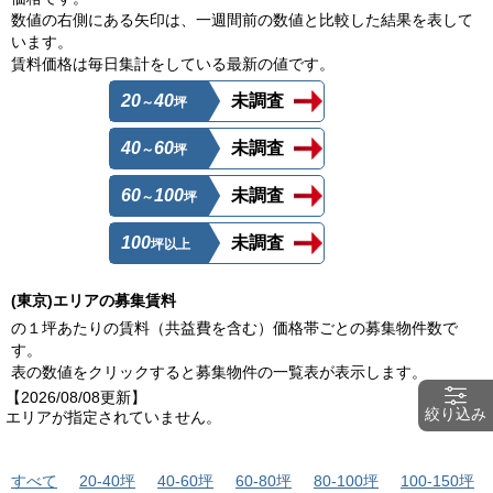
数値の右側にある矢印は、一週間前の数値と比較した結果を表して
います。
賃料価格は毎日集計をしている最新の値です。
20
40
未調査
～
坪
40
60
未調査
～
坪
60
100
未調査
～
坪
100
未調査
坪以上
(東京)エリアの募集賃料
の１坪あたりの賃料（共益費を含む）価格帯ごとの募集物件数で
す。
表の数値をクリックすると募集物件の一覧表が表示します。
【2026/08/08更新】
絞り込み
エリアが指定されていません。
すべて
20-40坪
40-60坪
60-80坪
80-100坪
100-150坪