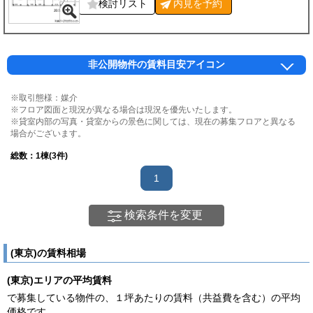
検討リスト
内見を
予約
非公開物件の賃料目安アイコン
※取引態様：媒介
※フロア図面と現況が異なる場合は現況を優先いたします。
※貸室内部の写真・貸室からの景色に関しては、現在の募集フロアと異なる
場合がございます。
総数：
1
棟(3件)
1
検索条件を変更
(東京)の賃料相場
(東京)エリアの平均賃料
で募集している物件の、１坪あたりの賃料（共益費を含む）の平均
価格です。