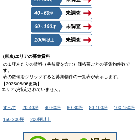
～
坪
40
60
未調査
～
坪
60
100
未調査
～
坪
100
未調査
坪以上
(東京)エリアの募集賃料
の１坪あたりの賃料（共益費を含む）価格帯ごとの募集物件数で
す。
表の数値をクリックすると募集物件の一覧表が表示します。
【2026/08/06更新】
エリアが指定されていません。
すべて
20-40坪
40-60坪
60-80坪
80-100坪
100-150坪
150-200坪
200坪以上