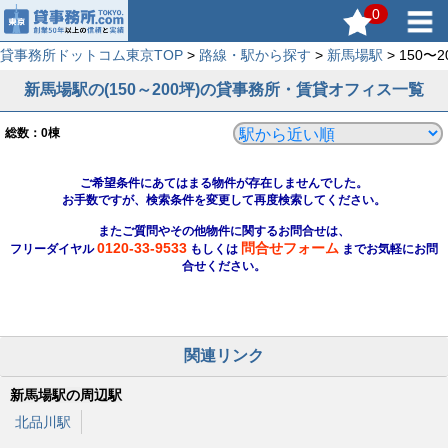
0
貸事務所ドットコム東京TOP
>
路線・駅から探す
>
新馬場駅
> 150
新馬場駅の(150～200坪)の貸事務所・賃貸オフィス一覧
総数：
0
棟
ご希望条件にあてはまる物件が存在しませんでした。
お手数ですが、検索条件を変更して再度検索してください。
またご質問やその他物件に関するお問合せは、
0120-33-9533
問合せフォーム
フリーダイヤル
もしくは
までお気軽にお問
合せください。
関連リンク
新馬場駅の周辺駅
北品川駅