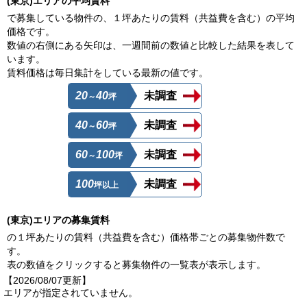
(東京)エリアの平均賃料
で募集している物件の、１坪あたりの賃料（共益費を含む）の平均
価格です。
数値の右側にある矢印は、一週間前の数値と比較した結果を表して
います。
賃料価格は毎日集計をしている最新の値です。
20
40
未調査
～
坪
40
60
未調査
～
坪
60
100
未調査
～
坪
100
未調査
坪以上
(東京)エリアの募集賃料
の１坪あたりの賃料（共益費を含む）価格帯ごとの募集物件数で
す。
表の数値をクリックすると募集物件の一覧表が表示します。
【2026/08/07更新】
エリアが指定されていません。