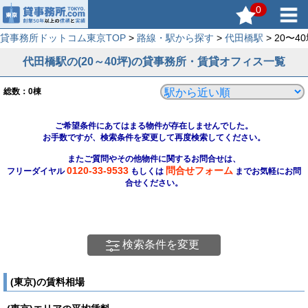
0
貸事務所ドットコム東京TOP
>
路線・駅から探す
>
代田橋駅
> 20〜
代田橋駅の(20～40坪)の貸事務所・賃貸オフィス一覧
総数：
0
棟
ご希望条件にあてはまる物件が存在しませんでした。
お手数ですが、検索条件を変更して再度検索してください。
またご質問やその他物件に関するお問合せは、
0120-33-9533
問合せフォーム
フリーダイヤル
もしくは
までお気軽にお問
合せください。
検索条件を変更
(東京)の賃料相場