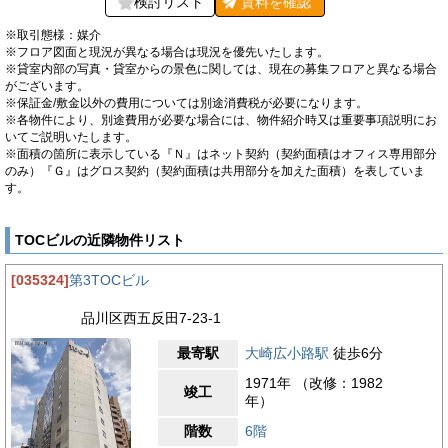
検討リスト
賃料を
確認
※取引態様：媒介
※フロア図面と現況が異なる場合は現況を優先いたします。
※貸室内部の写真・貸室からの景色に関しては、現在の募集フロアと異なる場合
がございます。
※保証金/敷金以外の費用については別途消費税が必要になります。
※各物件により、別途費用が必要な場合には、物件紹介時又は重要事項説明にお
いてご説明いたします。
※面積の箇所に表示している『Ｎ』はネット契約（契約面積はオフィス専用部分
のみ）『Ｇ』はグロス契約（契約面積は共用部分を加えた面積）を表していま
す。
TOCビルの近隣物件リスト
[035324]
第3TOCビル
品川区西五反田7-23-1
最寄駅
大崎広小路駅
徒歩6分
1971年 （改修：1982
竣工
年）
階数
6階