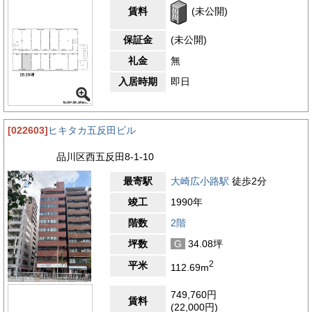
賃料
(未公開)
保証金
(未公開)
礼金
無
入居時期
即日
[022603]
ヒキタカ五反田ビル
品川区西五反田8-1-10
最寄駅
大崎広小路駅
徒歩2分
竣工
1990年
階数
2階
坪数
G
34.08坪
2
平米
112.69m
749,760円
賃料
(22,000円)