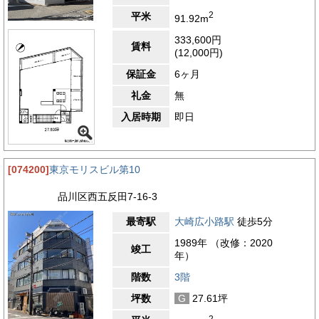
2
平米
91.92m
333,600円
賃料
(12,000円)
保証金
6ヶ月
礼金
無
入居時期
即日
[074200]
東京モリスビル第10
品川区西五反田7-16-3
最寄駅
大崎広小路駅
徒歩5分
1989年 （改修：2020
竣工
年）
階数
3階
坪数
G
27.61坪
2