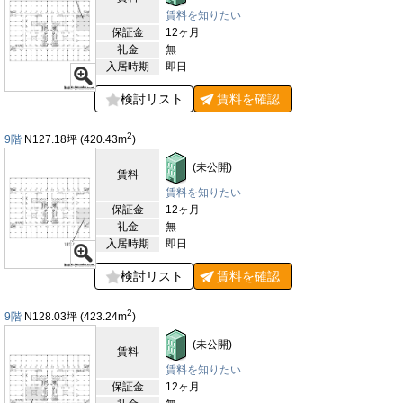
賃料を知りたい
保証金
12ヶ月
礼金
無
入居時期
即日
検討リスト
賃料を
確認
2
9階
N127.18
坪
(420.43
m
)
(未公開)
賃料
賃料を知りたい
保証金
12ヶ月
礼金
無
入居時期
即日
検討リスト
賃料を
確認
2
9階
N128.03
坪
(423.24
m
)
(未公開)
賃料
賃料を知りたい
保証金
12ヶ月