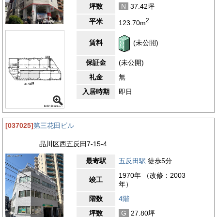
坪数
N
37.42坪
2
平米
123.70m
賃料
(未公開)
保証金
(未公開)
礼金
無
入居時期
即日
[037025]
第三花田ビル
品川区西五反田7-15-4
最寄駅
五反田駅
徒歩5分
1970年 （改修：2003
竣工
年）
階数
4階
坪数
G
27.80坪