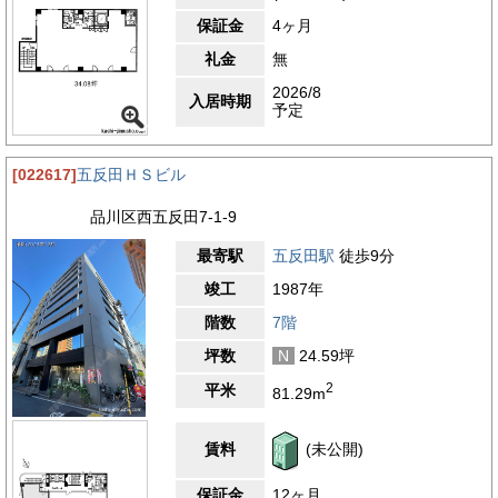
保証金
4ヶ月
礼金
無
2026/8
入居時期
予定
[022617]
五反田ＨＳビル
品川区西五反田7-1-9
最寄駅
五反田駅
徒歩9分
竣工
1987年
階数
7階
坪数
N
24.59坪
2
平米
81.29m
賃料
(未公開)
保証金
12ヶ月