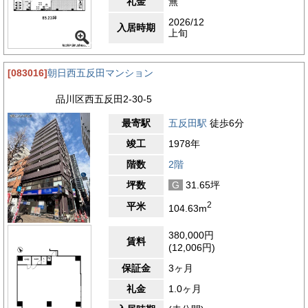
礼金
無
2026/12
入居時期
上旬
[083016]
朝日西五反田マンション
品川区西五反田2-30-5
最寄駅
五反田駅
徒歩6分
竣工
1978年
階数
2階
坪数
G
31.65坪
2
平米
104.63m
380,000円
賃料
(12,006円)
保証金
3ヶ月
礼金
1.0ヶ月