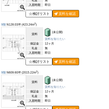
礼金
無
入居時期
即日
検討リスト
賃料を
確認
2
9階
N128.03
坪
(423.24
m
)
(未公開)
賃料
賃料を知りたい
保証金
12ヶ月
礼金
無
入居時期
即日
検討リスト
賃料を
確認
2
9階
N609.60
坪
(2015.22
m
)
(未公開)
賃料
賃料を知りたい
保証金
12ヶ月
礼金
無
入居時期
即日