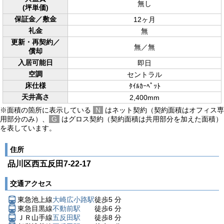
無し
(坪単価)
保証金／敷金
12ヶ月
礼金
無
更新・再契約／
無／無
償却
入居可能日
即日
空調
セントラル
床仕様
ﾀｲﾙｶｰﾍﾟｯﾄ
天井高さ
2,400mm
※面積の箇所に表示している
N
はネット契約（契約面積はオフィス専
用部分のみ）、
G
はグロス契約（契約面積は共用部分を加えた面積）
を表しています。
住所
品川区西五反田7-22-17
交通アクセス
東急池上線
大崎広小路駅
徒歩
5
分
東急目黒線
不動前駅
徒歩
6
分
ＪＲ山手線
五反田駅
徒歩
8
分