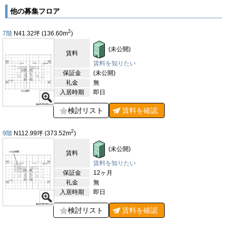
台、光ファイバー、貸会議室、貸倉庫が完備されています。機械
警備と有人警備の併用警備となっています。エントランスは、全
他の募集フロア
日8：00～23：00の間、開放されています。24時間使用可能で
す。貸室内は、セントラル空調が完備されています。トイレは室
2
7階
N41.32
坪
(136.60
m
)
外で男女別になっています。個室と洗面台が複数ございます。ウ
ォシュレットも完備されています。天高は、区画により2,550～
(未公開)
賃料
3,000ｍｍとなっています。
賃料を知りたい
【周辺ガイド】
保証金
(未公開)
TOCビルは、徒歩10分圏内で東急池上線の大崎広小路駅、東急
礼金
無
目黒線の不動前駅、JR山手線・都営浅草線の五反田駅が利用可
入居時期
即日
能な立地です。五反田駅からは、無料の直通シャトルバスが運行
しているので、アクセスも良好となっています。ビル内には、郵
検討リスト
賃料を
確認
便局や飲食店、アパレル等の多数の店舗が入居中です。大型複合
施設です。ランチや買い物にも便利な環境となっています。桜田
2
9階
N112.99
坪
(373.52
m
)
通り沿いの為、車通りの多い賑やかな立地となっています。首都
高速目黒入口も約500メートルの場所にあります。車でのアクセ
(未公開)
スも良好となっています。徒歩15分圏内の場所に、戸越銀座商
賃料
店街もございます。
賃料を知りたい
・大崎郵便局 約400メートル(徒歩約5分)
保証金
12ヶ月
・首都高速五反田入口 約500メートル(徒歩約6分)
礼金
無
・戸越銀座商店街 約950メートル(徒歩約13分)
入居時期
即日
・三菱東京UFJ銀行 五反田駅前支店約650メートル(徒歩約9分)
・みずほ銀行五反田支店 約600メートル(徒歩約8分)
検討リスト
賃料を
確認
【評価】