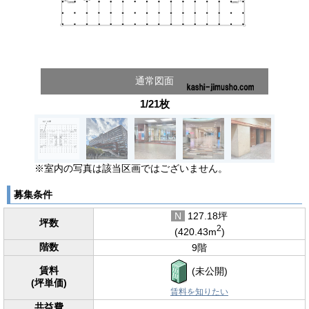
通常図面
1/21枚
※室内の写真は該当区画ではございません。
募集条件
N
127.18坪
坪数
2
(420.43m
)
階数
9階
賃料
(未公開)
(坪単価)
賃料を知りたい
共益費