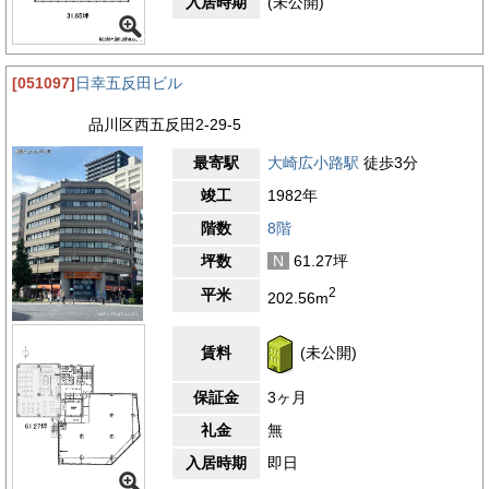
入居時期
(未公開)
[051097]
日幸五反田ビル
品川区西五反田2-29-5
最寄駅
大崎広小路駅
徒歩3分
竣工
1982年
階数
8階
坪数
N
61.27坪
2
平米
202.56m
賃料
(未公開)
保証金
3ヶ月
礼金
無
入居時期
即日