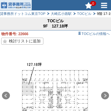
0
貸事務所ドットコム東京TOP
大崎広小路駅
TOCビル
9階 17-1
TOCビル
9F 127.18坪
物件番号: 22666
TOCビルの情報へ
検討リストに追加