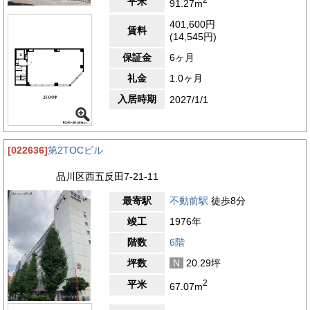
平米
91.27m
401,600円
賃料
(14,545円)
保証金
6ヶ月
礼金
1.0ヶ月
入居時期
2027/1/1
[022636]
第2TOCビル
品川区西五反田7-21-11
最寄駅
不動前駅
徒歩8分
竣工
1976年
階数
6階
坪数
N
20.29坪
2
平米
67.07m