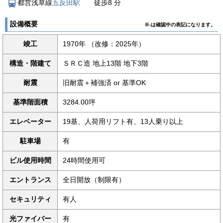
都営浅草線
五反田駅
徒歩
8
分
設備概要
※-は確認中の表記になります。
竣工
1970年 （改修：2025年）
構造・階建て
ＳＲＣ造 地上13階 地下3階
耐震
旧耐震＋補強済 or 基準OK
基準階面積
3284.00坪
エレベーター
19基、人荷用リフト有、13人乗り以上
駐車場
有
ビル使用時間
24時間使用可
エントランス
全日開放（制限有）
セキュリティ
有人
光ファイバー
有