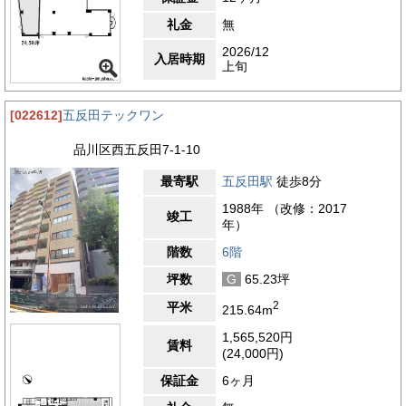
礼金
無
2026/12
入居時期
上旬
[022612]
五反田テックワン
品川区西五反田7-1-10
最寄駅
五反田駅
徒歩8分
1988年 （改修：2017
竣工
年）
階数
6階
坪数
G
65.23坪
2
平米
215.64m
1,565,520円
賃料
(24,000円)
保証金
6ヶ月