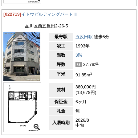
[022719]
イトウビルディングパートⅢ
品川区西五反田2-26-5
最寄駅
五反田駅
徒歩5分
竣工
1993年
階数
3階
坪数
G
27.78坪
2
平米
91.85m
380,000円
賃料
(13,679円)
保証金
6ヶ月
礼金
無
2026/8
入居時期
中旬