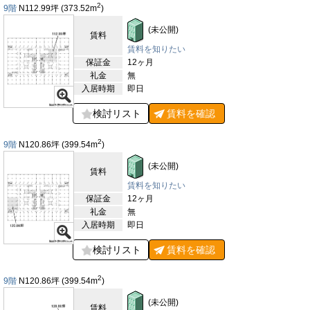
2
9階
N112.99
坪
(373.52
m
)
駅からの距離
(未公開)
設備
賃料
賃料を知りたい
耐震性
保証金
12ヶ月
礼金
無
エントランス
入居時期
即日
検討リスト
賃料を
確認
2
9階
N120.86
坪
(399.54
m
)
(未公開)
賃料
賃料を知りたい
保証金
12ヶ月
礼金
無
入居時期
即日
検討リスト
賃料を
確認
2
9階
N120.86
坪
(399.54
m
)
(未公開)
賃料