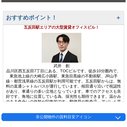
おすすめポイント！
五反田駅エリアの大型賃貸オフィスビル！
武井 創
品川区西五反田7丁目にある、TOCビルです。徒歩10分圏内で、
東急池上線の大崎広小路駅、東急目黒線の不動前駅、JR山手
線・都営浅草線の五反田駅が利用可能です。五反田駅からは、無
料の直通シャトルバスが運行しています。桜田通り沿いで視認性
があり、車通りの多い立地となっています。車でのアクセスも良
好です。角地に位置している為、採光性も期待できます。温かみ
のある色合いの外観が印象的です。郵便局や飲食店、アパレル等
の多数の店舗が入居中の複合施設です。TOCビルは、1970年竣
工の物件です。構造は、鉄骨鉄筋コンクリート造・地上13階建
て(地下3階)、基準階は約3,284坪の大型ビルです。ビル内には、
非公開物件の賃料目安アイコン
エレベーターが19基設置されています。その他に、駐車場が750