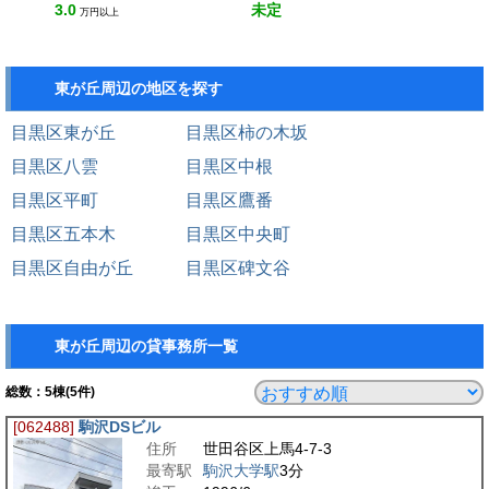
3.0
未定
万円以上
東が丘周辺の地区を探す
目黒区東が丘
目黒区柿の木坂
目黒区八雲
目黒区中根
目黒区平町
目黒区鷹番
目黒区五本木
目黒区中央町
目黒区自由が丘
目黒区碑文谷
東が丘周辺の貸事務所一覧
総数：
5
棟(5件)
[062488]
駒沢DSビル
住所
世田谷区上馬4-7-3
最寄駅
駒沢大学駅
3分