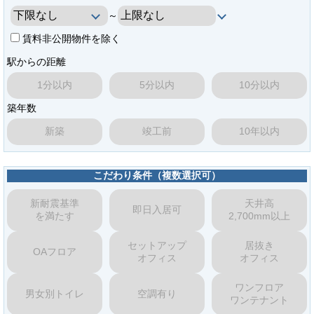
～
賃料非公開物件を除く
駅からの距離
1分以内
5分以内
10分以内
築年数
新築
竣工前
10年以内
こだわり条件（複数選択可）
新耐震基準
天井高
即日入居可
を満たす
2,700mm以上
セットアップ
居抜き
OAフロア
オフィス
オフィス
ワンフロア
男女別トイレ
空調有り
ワンテナント