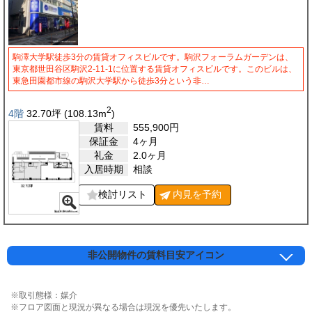
駒澤大学駅徒歩3分の賃貸オフィスビルです。駒沢フォーラムガーデンは、
東京都世田谷区駒沢2-11-1に位置する賃貸オフィスビルです。このビルは、
東急田園都市線の駒沢大学駅から徒歩3分という非…
2
4階
32.70
坪
(108.13
m
)
賃料
555,900
円
保証金
4ヶ月
礼金
2.0ヶ月
入居時期
相談
検討リスト
内見を
予約
非公開物件の賃料目安アイコン
※取引態様：媒介
※フロア図面と現況が異なる場合は現況を優先いたします。