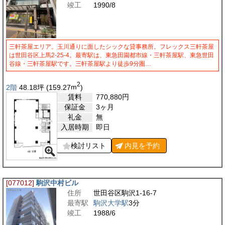
竣工
1990/8
三軒茶屋エリア。玉川通りに面したシックな貸事務所。フレックス三軒茶屋
は世田谷区上馬2-25-4。最寄駅は、東急田園都市線・三軒茶屋駅、東急世田
谷線・三軒茶屋駅です。三軒茶屋駅より徒歩9分圏…
2
2階
48.18
坪
(159.27
m
)
賃料
770,880
円
保証金
3ヶ月
礼金
無
入居時期
即日
検討リスト
内見を
予約
[077012]
駒沢中村ビル
住所
世田谷区駒沢1-16-7
最寄駅
駒沢大学駅
3分
竣工
1988/6