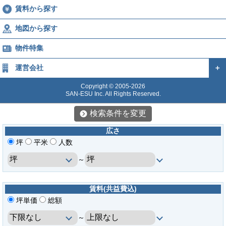
賃料から探す
地図から探す
物件特集
運営会社
＋
Copyright © 2005-2026
SAN-ESU Inc. All Rights Reserved.
検索条件を変更
広さ
坪
平米
人数
～
賃料(共益費込)
坪単価
総額
～