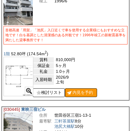
竣工
1996/6
首都高速「用賀」「池尻」入口近くで車を使用する企業様にもおすすめな立
地です！白を基調とした清潔感のある外観です！1996年竣工の新耐震基準を
満たした貸事務所です！
2
1階
52.80
坪
(174.54
m
)
賃料
810,000
円
保証金
5ヶ月
礼金
1.0ヶ月
2026/9
入居時期
上旬
検討リスト
内見を
予約
[030445]
東映三宿ビル
住所
世田谷区三宿1-13-1
最寄駅
三軒茶屋駅
8分
池尻大橋駅
10分