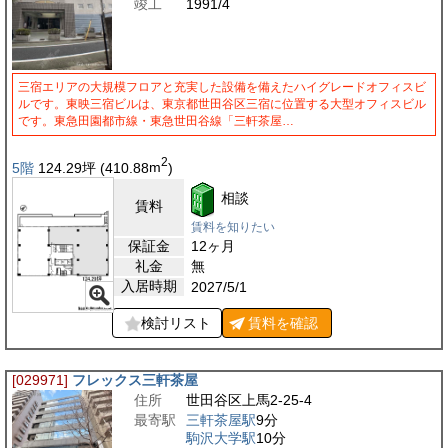
竣工
1991/4
三宿エリアの大規模フロアと充実した設備を備えたハイグレードオフィスビ
ルです。東映三宿ビルは、東京都世田谷区三宿に位置する大型オフィスビル
です。東急田園都市線・東急世田谷線「三軒茶屋…
2
5階
124.29
坪
(410.88
m
)
相談
賃料
賃料を知りたい
保証金
12ヶ月
礼金
無
入居時期
2027/5/1
検討リスト
賃料を
確認
[029971]
フレックス三軒茶屋
住所
世田谷区上馬2-25-4
最寄駅
三軒茶屋駅
9分
駒沢大学駅
10分