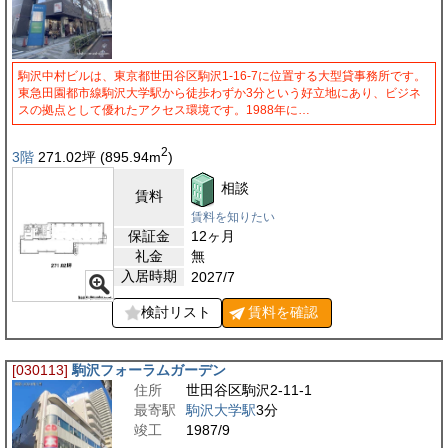
駒沢中村ビルは、東京都世田谷区駒沢1-16-7に位置する大型貸事務所です。
東急田園都市線駒沢大学駅から徒歩わずか3分という好立地にあり、ビジネ
スの拠点として優れたアクセス環境です。1988年に…
2
3階
271.02
坪
(895.94
m
)
相談
賃料
賃料を知りたい
保証金
12ヶ月
礼金
無
入居時期
2027/7
検討リスト
賃料を
確認
[030113]
駒沢フォーラムガーデン
住所
世田谷区駒沢2-11-1
最寄駅
駒沢大学駅
3分
竣工
1987/9