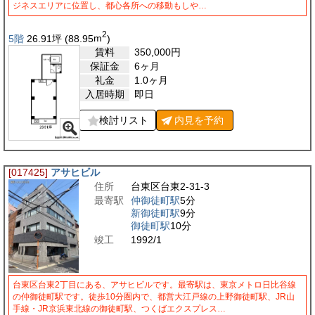
ジネスエリアに位置し、都心各所への移動もしや…
2
5階
26.91
坪
(88.95
m
)
賃料
350,000
円
保証金
6ヶ月
礼金
1.0ヶ月
入居時期
即日
検討リスト
内見を
予約
[017425]
アサヒビル
住所
台東区台東2-31-3
最寄駅
仲御徒町駅
5分
新御徒町駅
9分
御徒町駅
10分
竣工
1992/1
台東区台東2丁目にある、アサヒビルです。最寄駅は、東京メトロ日比谷線
の仲御徒町駅です。徒歩10分圏内で、都営大江戸線の上野御徒町駅、JR山
手線・JR京浜東北線の御徒町駅、つくばエクスプレス…