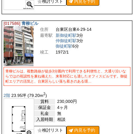
検討リスト
内見を
予約
[017586]
青柳ビル
住所
台東区台東4-29-14
最寄駅
新御徒町駅
3分
仲御徒町駅
3分
御徒町駅
6分
竣工
1972/1
青柳ビルは、複数路線が徒歩3分圏内で利用できる利便性と、大通り沿いな
らではの視認性を兼ね備えた、来客対応にも適したオフィスビルです。御徒
町エリアの活気と、台東区らしい落ち着きのある環…
2
2階
23.95
坪
(79.20
m
)
賃料
230,000
円
保証金
4ヶ月
礼金
無
入居時期
相談
検討リスト
内見を
予約