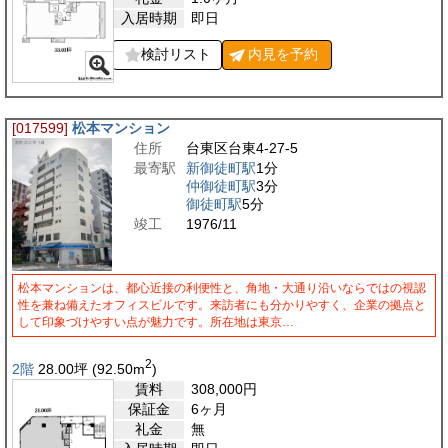
入居時期
即日
検討リスト
内見を
予約
[017599]
松本マンション
住所
台東区台東4-27-5
最寄駅
新御徒町駅
1分
仲御徒町駅
3分
御徒町駅
5分
竣工
1976/11
松本マンションは、都心近接の利便性と、角地・大通り沿いならではの視認
性を兼ね備えたオフィスビルです。来訪者にも分かりやすく、企業の拠点と
して印象づけやすい点が魅力です。所在地は東京…
2
2階
28.00
坪
(92.50
m
)
賃料
308,000
円
保証金
6ヶ月
礼金
無