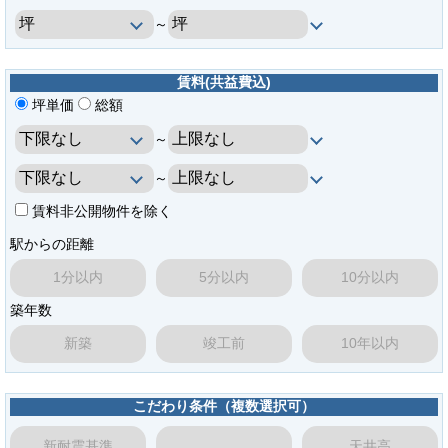
～
賃料(共益費込)
坪単価
総額
～
～
賃料非公開物件を除く
駅からの距離
1分以内
5分以内
10分以内
築年数
新築
竣工前
10年以内
こだわり条件（複数選択可）
新耐震基準
天井高