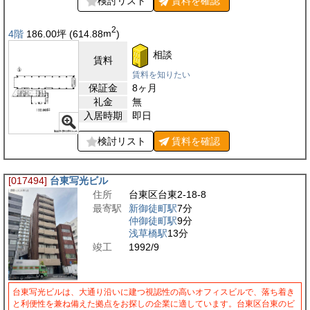
検討リスト
賃料を
確認
2
4階
186.00
坪
(614.88
m
)
相談
賃料
賃料を知りたい
保証金
8ヶ月
礼金
無
入居時期
即日
検討リスト
賃料を
確認
[017494]
台東写光ビル
住所
台東区台東2-18-8
最寄駅
新御徒町駅
7分
仲御徒町駅
9分
浅草橋駅
13分
竣工
1992/9
台東写光ビルは、大通り沿いに建つ視認性の高いオフィスビルで、落ち着き
と利便性を兼ね備えた拠点をお探しの企業に適しています。台東区台東のビ