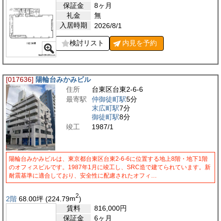
保証金
8ヶ月
礼金
無
入居時期
2026/8/1
検討リスト
内見を
予約
[017636]
陽輪台みかみビル
住所
台東区台東2-6-6
最寄駅
仲御徒町駅
5分
末広町駅
7分
御徒町駅
8分
竣工
1987/1
陽輪台みかみビルは、東京都台東区台東2-6-6に位置する地上8階・地下1階
のオフィスビルです。1987年1月に竣工し、SRC造で建てられています。新
耐震基準に適合しており、安全性に配慮されたオフィ…
2
2階
68.00
坪
(224.79
m
)
賃料
816,000
円
保証金
6ヶ月