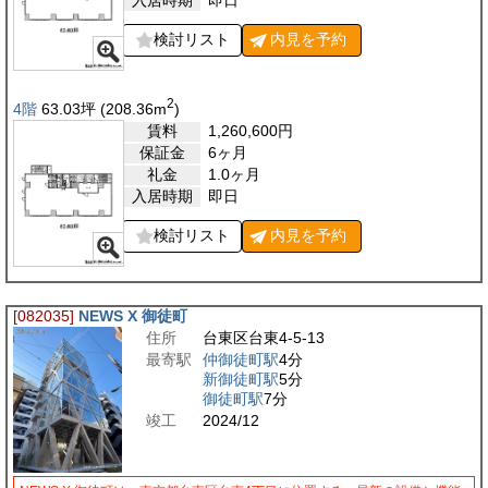
検討リスト
内見を
予約
2
4階
63.03
坪
(208.36
m
)
賃料
1,260,600
円
保証金
6ヶ月
礼金
1.0ヶ月
入居時期
即日
検討リスト
内見を
予約
[082035]
NEWS X 御徒町
住所
台東区台東4-5-13
最寄駅
仲御徒町駅
4分
新御徒町駅
5分
御徒町駅
7分
竣工
2024/12