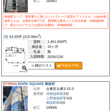
竣工
2009/2
御徒町エリア。昭和通りに面したハイグレード賃貸オフィスビル。Logran御
徒町ビルは、台東区台東3丁目、最寄駅は東京メトロ日比谷線・仲御徒町駅
で、駅からのアクセスは徒歩2分圏内、JR御徒町駅…
2
3階
63.55
坪
(210.08
m
)
賃料
1,461,650
円
保証金
10ヶ月
礼金
無
入居時期
2026/12/6
検討リスト
内見を
予約
[078904]
MARK SQUARE 御徒町
住所
台東区台東3-15-3
最寄駅
仲御徒町駅
2分
上野御徒町駅
4分
御徒町駅
5分
竣工
1999/6