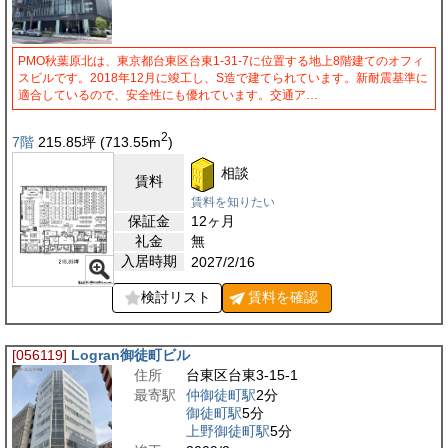
PMO秋葉原北は、東京都台東区台東1-31-7に位置する地上8階建てのオフィ
スビルです。2018年12月に竣工し、S造で建てられています。新耐震基準に
適合しているので、安全性にも優れています。交通ア…
2
7階
215.85
坪
(713.55
m
)
相談
賃料
賃料を知りたい
保証金
12ヶ月
礼金
無
入居時期
2027/2/16
検討リスト
賃料を
確認
[056119]
Logran御徒町ビル
住所
台東区台東3-15-1
最寄駅
仲御徒町駅
2分
御徒町駅
5分
上野御徒町駅
5分