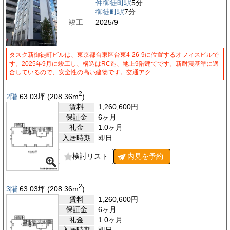
仲御徒町駅
5分
御徒町駅
7分
竣工
2025/9
タスク新御徒町ビルは、東京都台東区台東4-26-9に位置するオフィスビルで
す。2025年9月に竣工し、構造はRC造、地上9階建てです。新耐震基準に適
合しているので、安全性の高い建物です。交通アク…
2
2階
63.03
坪
(208.36
m
)
賃料
1,260,600
円
保証金
6ヶ月
礼金
1.0ヶ月
入居時期
即日
検討リスト
内見を
予約
2
3階
63.03
坪
(208.36
m
)
賃料
1,260,600
円
保証金
6ヶ月
礼金
1.0ヶ月
入居時期
即日