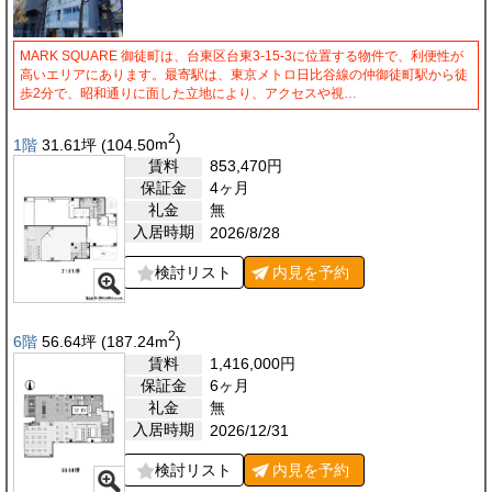
MARK SQUARE 御徒町は、台東区台東3-15-3に位置する物件で、利便性が
高いエリアにあります。最寄駅は、東京メトロ日比谷線の仲御徒町駅から徒
歩2分で、昭和通りに面した立地により、アクセスや視…
2
1階
31.61
坪
(104.50
m
)
賃料
853,470
円
保証金
4ヶ月
礼金
無
入居時期
2026/8/28
検討リスト
内見を
予約
2
6階
56.64
坪
(187.24
m
)
賃料
1,416,000
円
保証金
6ヶ月
礼金
無
入居時期
2026/12/31
検討リスト
内見を
予約