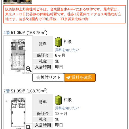
阪急阪神上野御徒町ビルは、台東区台東4-9-2にある物件です。最寄駅は、
東京メトロ日比谷線の仲御徒町駅です。徒歩1分圏内でアクセス可能な好立
地です。徒歩5分圏内でJR山手線・JR京浜東北線の御…
2
4階
51.05
坪
(168.75
m
)
相談
賃料
賃料を知りたい
保証金
6ヶ月
礼金
無
入居時期
即日
検討リスト
賃料を
確認
2
7階
51.05
坪
(168.75
m
)
相談
賃料
賃料を知りたい
保証金
12ヶ月
礼金
無
入居時期
即日