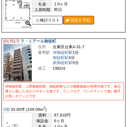
礼金
1.0ヶ月
入居時期
即日
検討リスト
内見を
予約
[017517]
ラ・ミアール御徒町
住所
台東区台東4-31-7
最寄駅
仲御徒町駅
1分
御徒町駅
4分
新御徒町駅
5分
竣工
1982/4
仲御徒町駅、上野御徒町駅、御徒町駅などの複数路線が利用可能です。春日
通りに面した分かりやすい立地です。ワンフロア・ワンテナントで使い勝手
が良いオフィスです。
2
5階
33.00
坪
(109.09
m
)
賃料
87,818
円
保証金
6ヶ月
礼金
1.0ヶ月