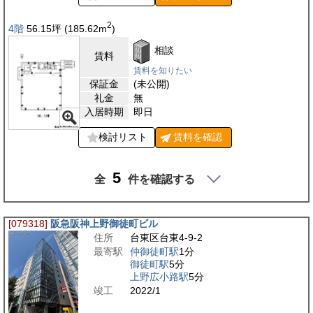
2
4階
56.15
坪
(185.62
m
)
相談
賃料
賃料を知りたい
保証金
(未公開)
礼金
無
入居時期
即日
検討リスト
賃料を
確認
5
全
件を確認する
[079318]
阪急阪神上野御徒町ビル
住所
台東区台東4-9-2
最寄駅
仲御徒町駅
1分
御徒町駅
5分
上野広小路駅
5分
竣工
2022/1