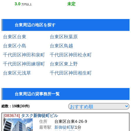
3.0
未定
万円以上
台東周辺の地区を探す
台東区台東
台東区秋葉原
台東区小島
台東区鳥越
千代田区神田和泉町
千代田区神田松永町
千代田区神田練塀町
台東区東上野
台東区元浅草
千代田区神田相生町
台東周辺の貸事務所一覧
総数：
19
棟(30件)
[083674]
タスク新御徒町ビル
住所
台東区台東4-26-9
最寄駅
新御徒町駅
1分