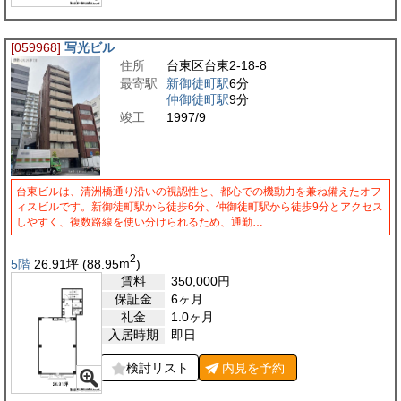
[059968]
写光ビル
住所
台東区台東2-18-8
最寄駅
新御徒町駅
6分
仲御徒町駅
9分
竣工
1997/9
台東ビルは、清洲橋通り沿いの視認性と、都心での機動力を兼ね備えたオフ
ィスビルです。新御徒町駅から徒歩6分、仲御徒町駅から徒歩9分とアクセス
しやすく、複数路線を使い分けられるため、通勤…
2
5階
26.91
坪
(88.95
m
)
賃料
350,000
円
保証金
6ヶ月
礼金
1.0ヶ月
入居時期
即日
検討リスト
内見を
予約