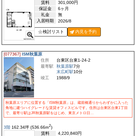
賃料
301,000
円
保証金
6ヶ月
礼金
無
入居時期
2026/8
検討リスト
内見を
予約
[077367]
ISM秋葉原
住所
台東区台東1-24-2
最寄駅
秋葉原駅
7分
末広町駅
10分
竣工
1988/9
秋葉原エリアに位置する「ISM秋葉原」は、蔵前橋通りからわずかに入った
角地に建つハイグレードな賃貸オフィスビルです。住所は台東区台東1丁目
で、最寄り駅はJR秋葉原駅をはじめ、東京メトロ日…
2
3階
162.34
坪
(536.66
m
)
賃料
4,220,840
円