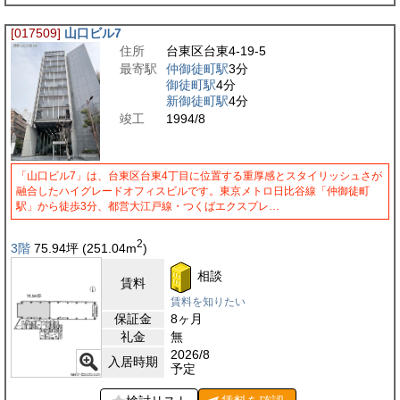
[017509]
山口ビル7
住所
台東区台東4-19-5
最寄駅
仲御徒町駅
3分
御徒町駅
4分
新御徒町駅
4分
竣工
1994/8
「山口ビル7」は、台東区台東4丁目に位置する重厚感とスタイリッシュさが
融合したハイグレードオフィスビルです。東京メトロ日比谷線「仲御徒町
駅」から徒歩3分、都営大江戸線・つくばエクスプレ…
2
3階
75.94
坪
(251.04
m
)
相談
賃料
賃料を知りたい
保証金
8ヶ月
礼金
無
2026/8
入居時期
予定