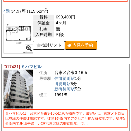
2
4階
34.97
坪
(115.62
m
)
賃料
699,400
円
保証金
4ヶ月
礼金
無
入居時期
相談
検討リスト
内見を
予約
[017431]
ミハマビル
住所
台東区台東3-16-5
最寄駅
仲御徒町駅
1分
御徒町駅
5分
新御徒町駅
5分
竣工
1991/5
ミハマビルは、台東区台東3-16-5にある物件です。最寄駅は、東京メトロ日
比谷線の仲御徒町駅です。徒歩1分圏内でアクセス可能な好立地です。徒歩5
分圏内でJR山手線・JR京浜東北線の御徒町駅、つ…