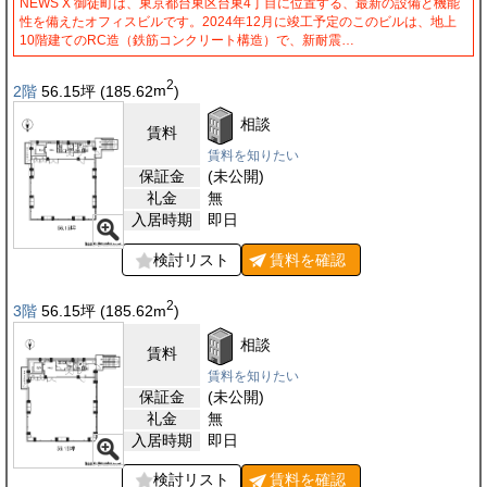
NEWS X 御徒町は、東京都台東区台東4丁目に位置する、最新の設備と機能
性を備えたオフィスビルです。2024年12月に竣工予定のこのビルは、地上
10階建てのRC造（鉄筋コンクリート構造）で、新耐震…
2
2階
56.15
坪
(185.62
m
)
相談
賃料
賃料を知りたい
保証金
(未公開)
礼金
無
入居時期
即日
検討リスト
賃料を
確認
2
3階
56.15
坪
(185.62
m
)
相談
賃料
賃料を知りたい
保証金
(未公開)
礼金
無
入居時期
即日
検討リスト
賃料を
確認