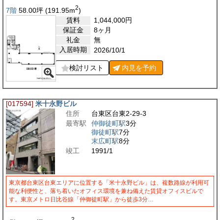
2
7階
58.00
坪
(191.95
m
)
賃料
1,044,000
円
保証金
8ヶ月
礼金
無
入居時期
2026/10/1
検討リスト
内見を
予約
[017594]
米十永野ビル
住所
台東区台東2-29-3
最寄駅
仲御徒町駅
3分
御徒町駅
7分
末広町駅
8分
竣工
1991/1
東京都台東区台東エリアに位置する「米十永野ビル」は、複数路線が利用可
能な利便性と、落ち着いたオフィス環境を兼ね備えた賃貸オフィスビルで
す。東京メトロ日比谷線「仲御徒町駅」から徒歩3分…
2