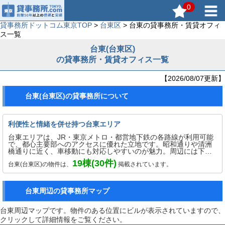
0
貸事務所ドットコム東京TOP
>
台東区
> 台東の貸事務所・賃貸オフィ
ス一覧
台東(台東区)
の貸事務所・賃貸オフィス一覧
【2026/08/07更新】
台東(台東区)の貸事務所について
利便性と情緒を併せ持つ台東エリア
台東エリアは、JR・東京メトロ・都営地下鉄の各路線が利用可能
で、都心主要部へのアクセスに優れた立地です。昭和通りや清洲
橋通りに近く、車移動にも対応しやすいのが魅力。周辺には下町
情緒の残る住宅や商店街が広がりつつ、事務所利用に適した小規
19
棟(
30
件)
台東(台東区)の物件は、
掲載されています。
模オフィスビルも点在しています。ビジネスと暮らしの機能が共
存する環境で、スタートアップ企業や個人事業主にも支持されて
います。また、近隣に浅草や上野といった観光地があることで、
来客対応や地方企業の東京拠点としても適したエリアです。
台東周辺の貸事務所マップ
台東周辺マップです。物件のある位置にビルが表示されていますので、
クリックして詳細情報をご覧ください。