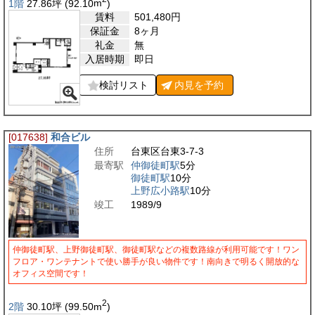
1階
27.86
坪
(92.10
m
)
賃料
501,480
円
保証金
8ヶ月
礼金
無
入居時期
即日
検討リスト
内見を
予約
[017638]
和合ビル
住所
台東区台東3-7-3
最寄駅
仲御徒町駅
5分
御徒町駅
10分
上野広小路駅
10分
竣工
1989/9
仲御徒町駅、上野御徒町駅、御徒町駅などの複数路線が利用可能です！ワン
フロア・ワンテナントで使い勝手が良い物件です！南向きで明るく開放的な
オフィス空間です！
2
2階
30.10
坪
(99.50
m
)