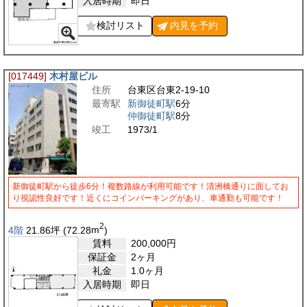
入居時期
即日
検討リスト
内見を
予約
[017449]
木村屋ビル
住所
台東区台東2-19-10
最寄駅
新御徒町駅
6分
仲御徒町駅
8分
竣工
1973/1
新御徒町駅から徒歩6分！複数路線が利用可能です！清洲橋通りに面してお
り視認性良好です！近くにコインパーキングがあり、車通勤も可能です！
2
4階
21.86
坪
(72.28
m
)
賃料
200,000
円
保証金
2ヶ月
礼金
1.0ヶ月
入居時期
即日