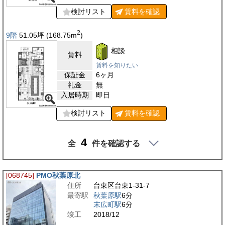
検討リスト
賃料を
確認
2
9階
51.05
坪
(168.75
m
)
相談
賃料
賃料を知りたい
保証金
6ヶ月
礼金
無
入居時期
即日
検討リスト
賃料を
確認
4
全
件を確認する
[068745]
PMO秋葉原北
住所
台東区台東1-31-7
最寄駅
秋葉原駅
6分
末広町駅
6分
竣工
2018/12