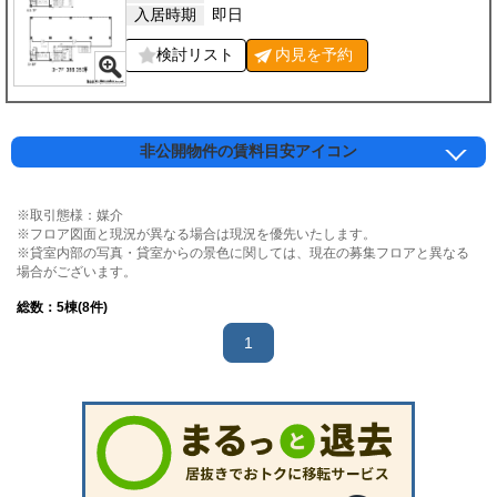
入居時期
即日
検討リスト
内見を
予約
非公開物件の賃料目安アイコン
※取引態様：媒介
※フロア図面と現況が異なる場合は現況を優先いたします。
※貸室内部の写真・貸室からの景色に関しては、現在の募集フロアと異なる
場合がございます。
総数：
5
棟(8件)
1