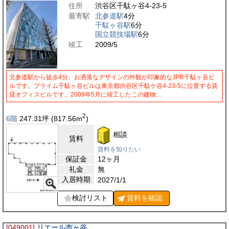
住所
渋谷区千駄ヶ谷4-23-5
最寄駅
北参道駅
4分
千駄ヶ谷駅
6分
国立競技場駅
6分
竣工
2009/5
北参道駅から徒歩4分、お洒落なデザインの外観が印象的なJPR千駄ヶ谷ビ
ルです。プライム千駄ヶ谷ビルは東京都渋谷区千駄ケ谷4-23-5に位置する賃
貸オフィスビルです。2009年5月に竣工したこの建物…
2
6階
247.31
坪
(817.56
m
)
相談
賃料
賃料を知りたい
保証金
12ヶ月
礼金
無
入居時期
2027/1/1
検討リスト
賃料を
確認
[049001]
リエール市ヶ谷