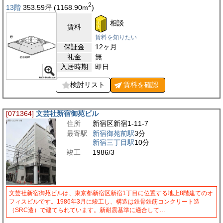
2
13階
353.59
坪
(1168.90
m
)
相談
賃料
賃料を知りたい
保証金
12ヶ月
礼金
無
入居時期
即日
検討リスト
賃料を
確認
[071364]
文芸社新宿御苑ビル
住所
新宿区新宿1-11-7
最寄駅
新宿御苑前駅
3分
新宿三丁目駅
10分
竣工
1986/3
文芸社新宿御苑ビルは、東京都新宿区新宿1丁目に位置する地上8階建てのオ
フィスビルです。1986年3月に竣工し、構造は鉄骨鉄筋コンクリート造
（SRC造）で建てられています。新耐震基準に適合して…