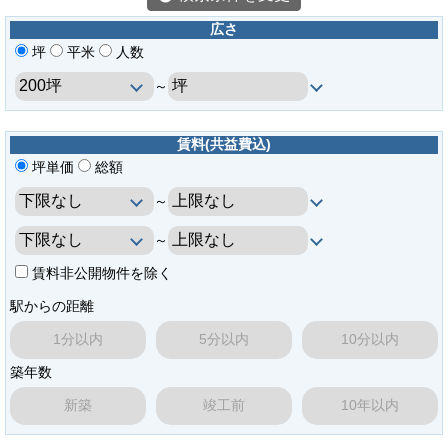
広さ
坪
平米
人数
～
賃料(共益費込)
坪単価
総額
～
～
賃料非公開物件を除く
駅からの距離
1分以内
5分以内
10分以内
築年数
新築
竣工前
10年以内