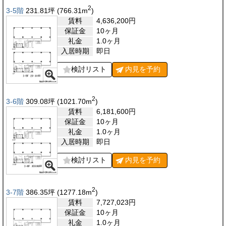
2
3-5階
231.81
坪
(766.31
m
)
賃料
4,636,200
円
保証金
10ヶ月
礼金
1.0ヶ月
入居時期
即日
検討リスト
内見を
予約
2
3-6階
309.08
坪
(1021.70
m
)
賃料
6,181,600
円
保証金
10ヶ月
礼金
1.0ヶ月
入居時期
即日
検討リスト
内見を
予約
2
3-7階
386.35
坪
(1277.18
m
)
賃料
7,727,023
円
保証金
10ヶ月
礼金
1.0ヶ月