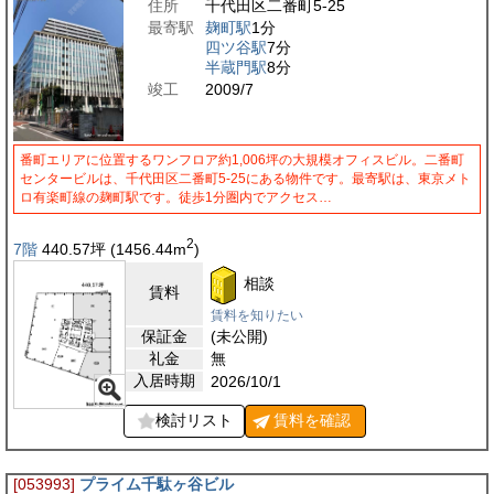
住所
千代田区二番町5-25
最寄駅
麹町駅
1分
四ツ谷駅
7分
半蔵門駅
8分
竣工
2009/7
番町エリアに位置するワンフロア約1,006坪の大規模オフィスビル。二番町
センタービルは、千代田区二番町5-25にある物件です。最寄駅は、東京メト
ロ有楽町線の麹町駅です。徒歩1分圏内でアクセス…
2
7階
440.57
坪
(1456.44
m
)
相談
賃料
賃料を知りたい
保証金
(未公開)
礼金
無
入居時期
2026/10/1
検討リスト
賃料を
確認
[053993]
プライム千駄ヶ谷ビル