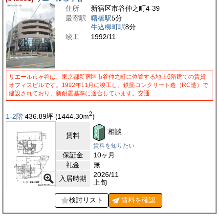
住所
新宿区市谷仲之町4-39
最寄駅
曙橋駅
5分
牛込柳町駅
8分
竣工
1992/11
リエール市ヶ谷は、東京都新宿区市谷仲之町に位置する地上6階建ての賃貸
オフィスビルです。1992年11月に竣工し、鉄筋コンクリート造（RC造）で
建設されており、新耐震基準に適合しています。交通…
2
1-2階
436.89
坪
(1444.30
m
)
相談
賃料
賃料を知りたい
保証金
10ヶ月
礼金
無
2026/11
入居時期
上旬
検討リスト
賃料を
確認