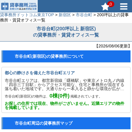
0
貸事務所ドットコム東京TOP
>
新宿区
>
市谷台町
> 200坪以上の貸事
務所・賃貸オフィス一覧
市谷台町(200坪以上 新宿区)
の貸事務所・賃貸オフィス一覧
【2026/08/06更新】
市谷台町(新宿区)の貸事務所について
都心の静けさを備えた市谷台町エリア
市谷台町エリアは、都営新宿線「曙橋駅」や東京メトロ丸ノ内線
「四谷三丁目駅」からアクセス可能な、住宅と事務所が混在する
落ち着いた地域です。大通りから一本入ると静かな環境が広が
り、業務に集中しやすい立地として注目されています。比較的小
0
棟(
0
件)
市谷台町(新宿区)の物件は、
掲載されています。
規模なオフィス物件が多く、士業やスタートアップ、在宅勤務と
オフィス勤務を併用する企業にも最適です。新宿エリアへのアク
お探しの住所では現在、物件がございません。近隣エリアの物件
セスも良好で、利便性と穏やかな環境を兼ね備えたバランスの取
を掲載しています。
れたビジネス拠点として人気が高まっています。
市谷台町周辺の貸事務所マップ