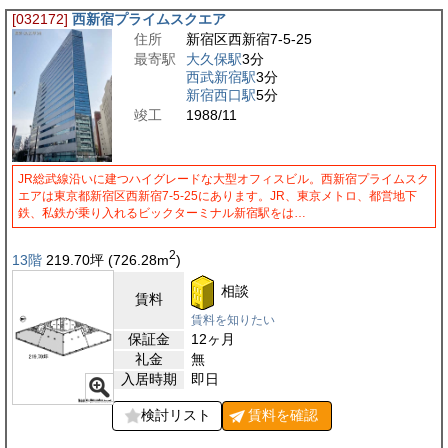
[032172]
西新宿プライムスクエア
住所
新宿区西新宿7-5-25
最寄駅
大久保駅
3分
西武新宿駅
3分
新宿西口駅
5分
竣工
1988/11
JR総武線沿いに建つハイグレードな大型オフィスビル。西新宿プライムスク
エアは東京都新宿区西新宿7-5-25にあります。JR、東京メトロ、都営地下
鉄、私鉄が乗り入れるビックターミナル新宿駅をは…
2
13階
219.70
坪
(726.28
m
)
相談
賃料
賃料を知りたい
保証金
12ヶ月
礼金
無
入居時期
即日
検討リスト
賃料を
確認