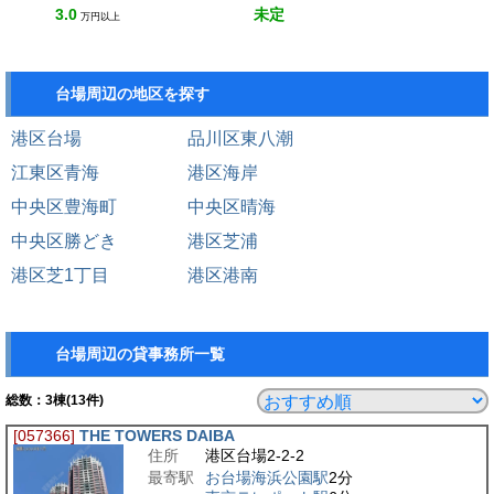
3.0
未定
万円以上
台場周辺の地区を探す
港区台場
品川区東八潮
江東区青海
港区海岸
中央区豊海町
中央区晴海
中央区勝どき
港区芝浦
港区芝1丁目
港区港南
台場周辺の貸事務所一覧
総数：
3
棟(13件)
[057366]
THE TOWERS DAIBA
住所
港区台場2-2-2
最寄駅
お台場海浜公園駅
2分