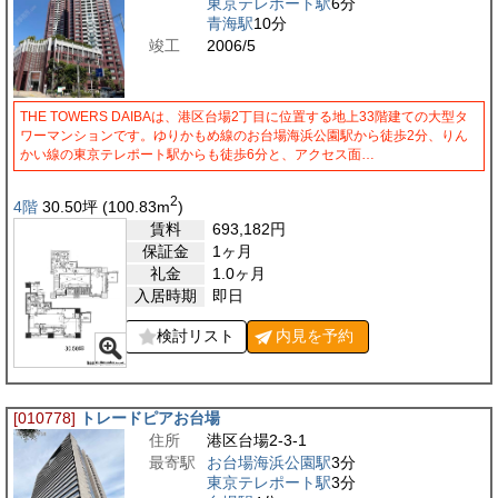
東京テレポート駅
6分
青海駅
10分
竣工
2006/5
THE TOWERS DAIBAは、港区台場2丁目に位置する地上33階建ての大型タ
ワーマンションです。ゆりかもめ線のお台場海浜公園駅から徒歩2分、りん
かい線の東京テレポート駅からも徒歩6分と、アクセス面…
2
4階
30.50
坪
(100.83
m
)
賃料
693,182
円
保証金
1ヶ月
礼金
1.0ヶ月
入居時期
即日
検討リスト
内見を
予約
[010778]
トレードピアお台場
住所
港区台場2-3-1
最寄駅
お台場海浜公園駅
3分
東京テレポート駅
3分