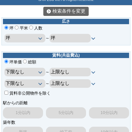
検索条件を変更
広さ
坪
平米
人数
～
賃料(共益費込)
坪単価
総額
～
～
賃料非公開物件を除く
駅からの距離
1分以内
5分以内
10分以内
築年数