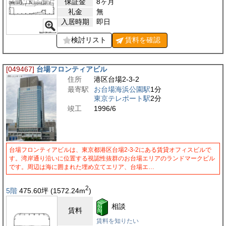
保証金
8ヶ月
礼金
無
入居時期
即日
検討リスト
賃料を
確認
[049467]
台場フロンティアビル
住所
港区台場2-3-2
最寄駅
お台場海浜公園駅
1分
東京テレポート駅
2分
竣工
1996/6
台場フロンティアビルは、東京都港区台場2-3-2にある賃貸オフィスビルで
す。湾岸通り沿いに位置する視認性抜群のお台場エリアのランドマークビル
です。周辺は海に囲まれた埋め立てエリア、台場エ…
2
5階
475.60
坪
(1572.24
m
)
相談
賃料
賃料を知りたい