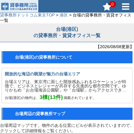
0
貸事務所ドットコム東京TOP
>
港区
> 台場の貸事務所・賃貸オフィス
一覧
台場(港区)
の貸事務所・賃貸オフィス一覧
【2026/08/08更新】
台場(港区)の貸事務所について
開放的な海辺の眺望が魅力の台場エリア
台場エリアは、東京湾に面した開放感あふれるロケーションが特
徴で、ビジネスとレジャーが共存する先進的な都市空間です。ゆ
りかもめ「お台場海浜公園駅」や「台場駅」からアクセスでき、
都心部へもスムーズに移動可能。周辺には大型商業施設やホテ
3
棟(
13
件)
台場(港区)の物件は、
掲載されています。
ル、コンベンション施設が充実しており、来客対応やイベント開
催にも適した環境です。ベイエリアならではの景観は、働く環境
としての魅力も高く、社員の満足度向上にも貢献します。企業の
イメージアップや働きやすさを重視する企業におすすめのエリア
台場周辺の貸事務所マップ
です。
台場周辺マップです。物件のある位置にビルが表示されていますので、
クリックして詳細情報をご覧ください。