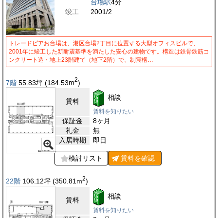
台場駅
4分
竣工
2001/2
トレードピアお台場は、港区台場2丁目に位置する大型オフィスビルで、
2001年に竣工した新耐震基準を満たした安心の建物です。構造は鉄骨鉄筋コ
ンクリート造・地上23階建て（地下2階）で、制震構…
2
7階
55.83
坪
(184.53
m
)
相談
賃料
賃料を知りたい
保証金
8ヶ月
礼金
無
入居時期
即日
検討リスト
賃料を
確認
2
22階
106.12
坪
(350.81
m
)
相談
賃料
賃料を知りたい