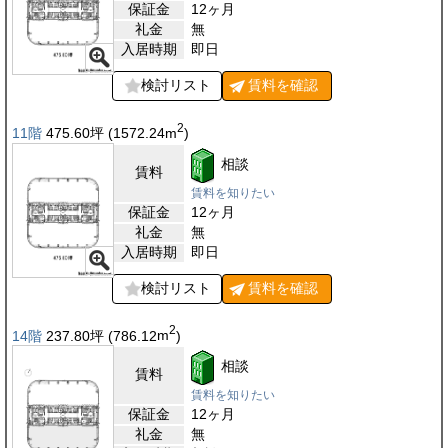
保証金
12ヶ月
礼金
無
入居時期
即日
検討リスト
賃料を
確認
2
11階
475.60
坪
(1572.24
m
)
相談
賃料
賃料を知りたい
保証金
12ヶ月
礼金
無
入居時期
即日
検討リスト
賃料を
確認
2
14階
237.80
坪
(786.12
m
)
相談
賃料
賃料を知りたい
保証金
12ヶ月
礼金
無