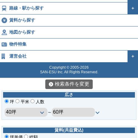
路線・駅から探す
＋
賃料から探す
地図から探す
物件特集
運営会社
＋
Copyright © 2005-2026
SAN-ESU Inc. All Rights Reserved.
検索条件を変更
広さ
坪
平米
人数
～
賃料(共益費込)
坪単価
総額