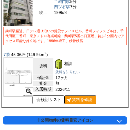
半蔵門駅
5分
四ツ谷駅
7分
竣工
1995/8
麹町駅至近。日テレ通り沿いの賃貸オフィスビル。番町フィフスビルは、千
代田区二番町、東京メトロ有楽町線・麴町駅5番出口至近。徒歩1分圏内でア
クセス可能な好立地です。1996年竣工、鉄骨鉄筋…
2
7階
45.36
坪
(149.94
m
)
相談
賃料
賃料を知りたい
保証金
12ヶ月
礼金
無
入居時期
2026/11
検討リスト
賃料を
確認
非公開物件の賃料目安アイコン