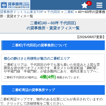
0
貸事務所ドットコム東京TOP
>
千代田区
>
二番町
> 40〜60坪の貸事務
所・賃貸オフィス一覧
二番町(40～60坪 千代田区)
の貸事務所・賃貸オフィス一覧
【2026/08/07更新】
二番町(千代田区)の貸事務所について
都心の静けさと利便性が魅力の二番町エリア
二番町エリアは、千代田区の中でも落ち着いた街並みと上質な雰
囲気を併せ持つオフィス街です。東京メトロ有楽町線「麹町駅」
や半蔵門線「半蔵門駅」が徒歩圏内にあり、都内主要エリアへの
アクセスも良好です。大使館や教育機関、高級住宅が点在し、治
4
棟(
4
件)
二番町(千代田区)の物件は、
掲載されています。
安の良さと静かな環境が特徴。士業や教育関連、クリエイティブ
系企業などが集まりやすく、ビジネスに集中できる環境が整って
います。利便性と落ち着きのバランスを重視する企業にとって、
長く安心して業務を行える二番町エリアは理想的な賃貸オフィス
二番町周辺の貸事務所マップ
立地です。
二番町周辺マップです。物件のある位置にビルが表示されていますの
で、クリックして詳細情報をご覧ください。