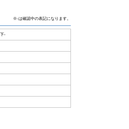
※-は確認中の表記になります。
下-