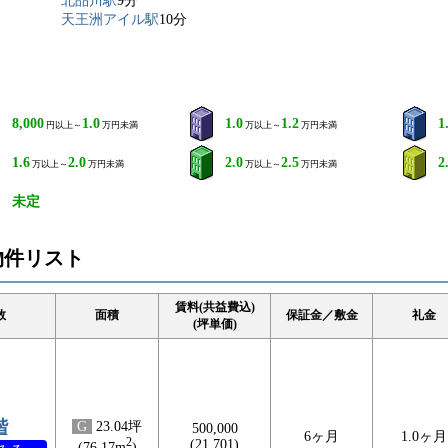
北品川駅
9分
天王洲アイル駅
10分
8,000
1.0
1.0
1.2
1
円以上～
万円未満
万以上～
万円未満
1.6
2.0
2.0
2.5
2
万以上～
万円未満
万以上～
万円未満
未定
物件リスト
賃料(共益費込)
数
面積
保証金／敷金
礼金
(坪単価)
階
G
23.04坪
500,000
6ヶ月
1.0ヶ月
2
(21,701)
(76.17m
)