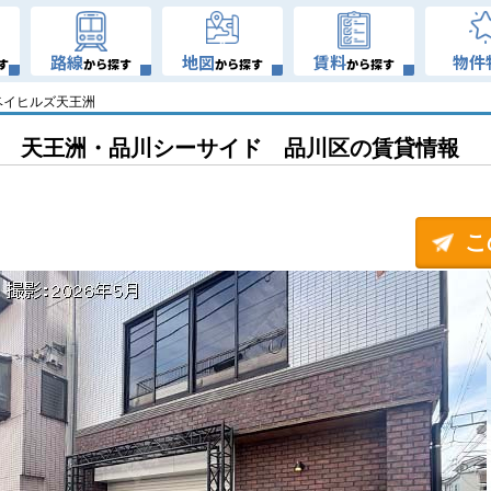
路線
地図
賃料
物件
す
から探す
から探す
から探す
ベイヒルズ天王洲
天王洲・品川シーサイド 品川区の賃貸情報
こ