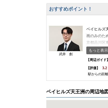
おすすめポイント！
ベイヒルズ
画のみのた
京都品川区東
ル駅から徒
もっと表示
武井 創
案内しやすい
【周辺ガイド
い規模感の
3.2
【評価】
す。1階・
駅からの距
各階とも無
ています。
洲は申し分
ベイヒルズ天王洲の周辺地