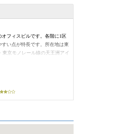
のオフィスビルです。各階に1区
やすい点が特長です。所在地は東
線・東京モノレール線の天王洲アイ
ため視認性も期待でき、来訪者を
基準階面積は26.56坪です。程よ
にオフィスを構えやすい物件で
効に使いやすい構成です。空調は
オフィス運用を求める企業に適し
い企業にとって、ベイヒルズ天王