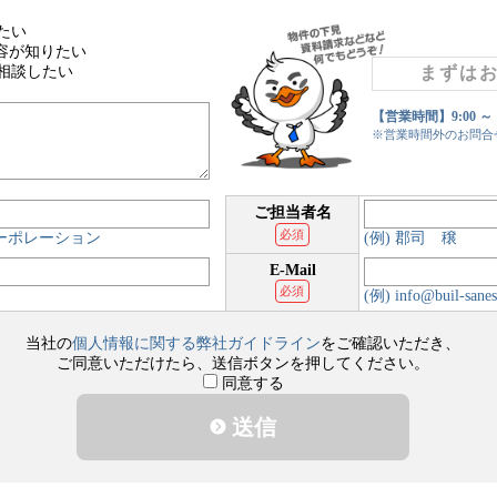
たい
容が知りたい
相談したい
まずは
【営業時間】9:00 ～
※営業時間外のお問合
ご担当者名
必須
コーポレーション
(例) 郡司 穣
E-Mail
必須
(例) info@buil-sanes
当社の
個人情報に関する弊社ガイドライン
をご確認いただき、
ご同意いただけたら、送信ボタンを押してください。
同意する
送信