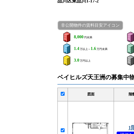
品川区東品川1-17-2
非公開物件の賃料目安アイコン
8,000
円未満
1.4
1.6
万以上～
万円未満
3.0
万円以上
ベイヒルズ天王洲の募集中
図面
階
1