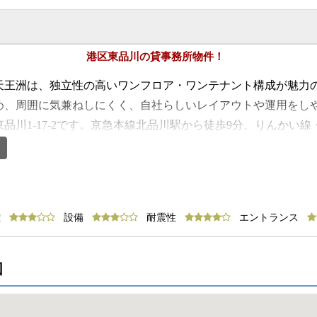
港区東品川の貸事務所物件！
天王洲は、独立性の高いワンフロア・ワンテナント構成が魅力
め、周囲に気兼ねしにくく、自社らしいレイアウトや運用をし
品川1-17-2です。京急本線北品川駅から徒歩9分、りんかい
歩10分で、都心方面への移動もしやすい立地です。角地に建つ
点もメリットです。竣工は1992年5月、地上4階建てのS造で、
】
ため、少人数から中規模の企業まで、落ち着いた環境で効率的
2階はいずれも室内共用トイレとなっており、執務スペースを有
離
設備
耐震性
エントランス
いため、用途に応じた空間づくりを検討しやすく、シンプルな
独立性と使いやすさを重視し、落ち着いた環境で業務を進めた
のない選択肢といえます。
図