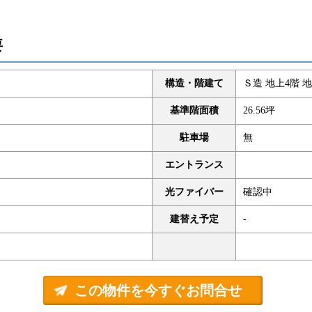
要
構造・階建て
Ｓ造 地上4階 地
基準階面積
26.56坪
駐車場
無
エントランス
光ファイバー
確認中
建替え予定
-
この物件を今すぐお問合せ