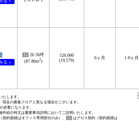
る »
階
G
26.56坪
520,000
6ヶ月
1.0ヶ月
2
(19,579)
(87.80m
)
る »
いたします。
、現在の募集フロアと異なる場合がございます。
税が必要になります。
物件紹介時又は重要事項説明においてご説明いたします。
（契約面積はオフィス専用部分のみ）、
G
はグロス契約（契約面積は