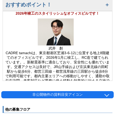
おすすめポイント！
2026年竣工のスタイリッシュなオフィスビルです！
武井 創
CADRE tamachiは、東京都港区芝浦3-6-12に位置する地上8階建
てのオフィスビルです。2026年1月に竣工し、RC造で建てられ
ています。。新耐震基準に適合しており、安全性にも優れていま
す。交通アクセスは良好で、JR山手線および京浜東北線の田町
駅から徒歩6分、都営三田線・都営浅草線の三田駅から徒歩8分
で利用可能です。都内主要エリアへの移動がしやすく、通勤や取
引先訪問、来客対応など業務に伴う移動を効率的に行える立地で
す。複数路線を活用できるため、ビジネス拠点としての利便性を
確保しています。建物にはエレベーターが1基設置されており、
各フロアへの移動もスムーズです。通信環境は光回線に対応して
非公開物件の賃料目安アイコン
おり、オンライン会議やクラウドサービスを活用する現代のビジ
ネス環境にも適したインフラを備えています。セキュリティ面で
は機械警備が導入されており、入退館管理や防犯体制が整ってい
他の募集フロア
ます。オフィス利用を前提とした管理体制が構築されており、安