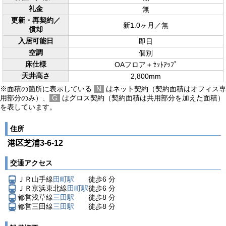
礼金
無
更新・再契約／
新1.0ヶ月／無
償却
入居可能日
即日
空調
個別
床仕様
OAフロア＋ｾｯﾄｱｯﾌﾟ
天井高さ
2,800mm
※面積の箇所に表示している
N
はネット契約（契約面積はオフィス専
用部分のみ）、
G
はグロス契約（契約面積は共用部分を加えた面積）
を表しています。
住所
港区芝浦3-6-12
交通アクセス
ＪＲ山手線
田町駅
徒歩
6
分
ＪＲ京浜東北線
田町駅
徒歩
6
分
都営浅草線
三田駅
徒歩
8
分
都営三田線
三田駅
徒歩
8
分