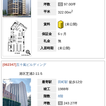
坪数
G
97.00坪
2
平米
322.00m
賃料
(未公開)
保証金
6ヶ月
礼金
無
入居時期
(未公開)
[062347]
五十嵐ビルディング
港区芝浦2-11-5
最寄駅
田町駅
徒歩12分
竣工
1988年
階数
8階
坪数
N
243.27坪