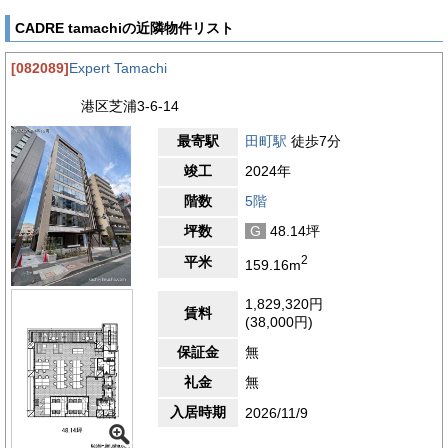
CADRE tamachiの近隣物件リスト
[082089]
Expert Tamachi
港区芝浦3-6-14
最寄駅
田町駅
徒歩7分
竣工
2024年
階数
5階
坪数
G
48.14坪
2
平米
159.16m
1,829,320円
賃料
(38,000円)
保証金
無
礼金
無
入居時期
2026/11/9