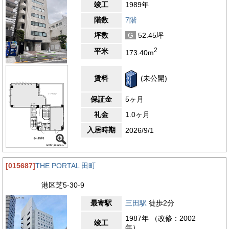
竣工
1989年
階数
7階
坪数
G
52.45坪
2
平米
173.40m
賃料
(未公開)
保証金
5ヶ月
礼金
1.0ヶ月
入居時期
2026/9/1
[015687]
THE PORTAL 田町
港区芝5-30-9
最寄駅
三田駅
徒歩2分
1987年 （改修：2002
竣工
年）