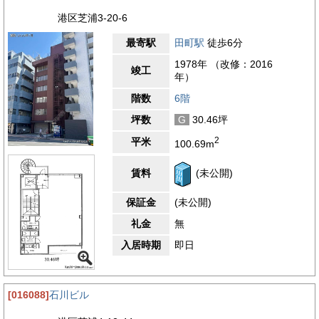
港区芝浦3-20-6
最寄駅
田町駅
徒歩6分
1978年 （改修：2016
竣工
年）
階数
6階
坪数
G
30.46坪
2
平米
100.69m
賃料
(未公開)
保証金
(未公開)
礼金
無
入居時期
即日
[016088]
石川ビル