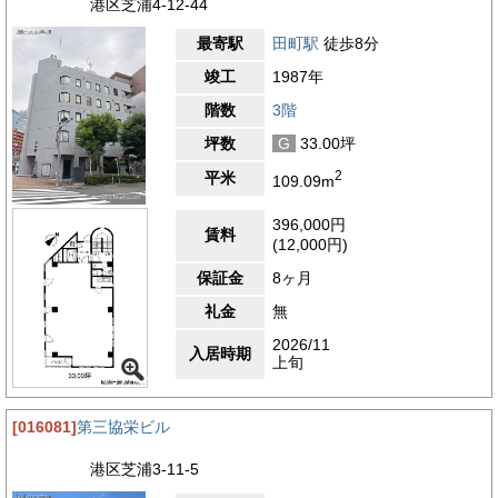
港区芝浦4-12-44
最寄駅
田町駅
徒歩8分
竣工
1987年
階数
3階
坪数
G
33.00坪
2
平米
109.09m
396,000円
賃料
(12,000円)
保証金
8ヶ月
礼金
無
2026/11
入居時期
上旬
[016081]
第三協栄ビル
港区芝浦3-11-5