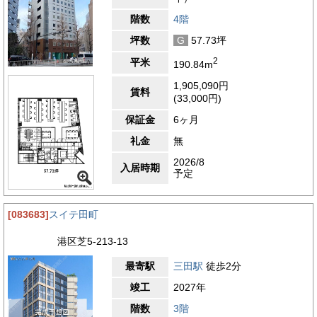
階数
4階
坪数
G
57.73坪
2
平米
190.84m
1,905,090円
賃料
(33,000円)
保証金
6ヶ月
礼金
無
2026/8
入居時期
予定
[083683]
スイテ田町
港区芝5-213-13
最寄駅
三田駅
徒歩2分
竣工
2027年
階数
3階