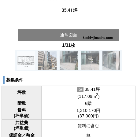
通常図面
1/31枚
募集条件
G
35.41坪
坪数
2
(117.09m
)
階数
6階
賃料
1,310,170円
(坪単価)
(37,000円)
共益費
賃料に含む
(坪単価)
保証金／敷金
無