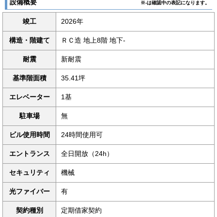
設備概要
※-は確認中の表記になります。
竣工
2026年
構造・階建て
ＲＣ造 地上8階 地下-
耐震
新耐震
基準階面積
35.41坪
エレベーター
1基
駐車場
無
ビル使用時間
24時間使用可
エントランス
全日開放（24h）
セキュリティ
機械
光ファイバー
有
契約種別
定期借家契約