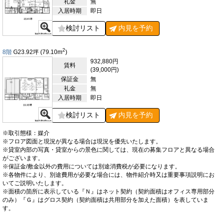
礼金
無
行いやすく、経理処理や資金管理が発生する企業にとって実務上
入居時期
即日
の利便性が高い立地です。主要な金融機関が揃っているため、用
途に応じて選択できます。郵便局も周辺にあり、契約書や請求書
検討リスト
内見を
予約
の発送、荷物の受発送などを日常業務の流れの中で対応できま
す。書類のやり取りが多い業務においても、移動負担を抑えなが
ら処理できる環境です。また、コンビニエンスストアやドラッグ
2
8階
G23.92
坪
(79.10
m
)
ストア、スーパーマーケットなど生活利便施設も点在しており、
932,880円
賃料
業務に必要な備品の購入や日常的な買い物にも対応しやすい地域
(39,000円)
です。芝浦運河沿いの遊歩道など、周辺には開放感を感じられる
保証金
無
空間もあり、業務の合間の気分転換にも適しています。このよう
礼金
無
に、CADRE tamachiの周辺は、飲食店、金融機関、郵便局、商
入居時期
即日
業施設が揃った都市型業務エリアです。再開発によって整備され
た芝浦・田町エリアの都市機能を活用できる環境が整っており、
検討リスト
内見を
予約
継続的なオフィス利用を支える環境が形成されています。
※取引態様：媒介
【評価】
※フロア図面と現況が異なる場合は現況を優先いたします。
駅からの距離
※貸室内部の写真・貸室からの景色に関しては、現在の募集フロアと異なる場合
がございます。
設備
※保証金/敷金以外の費用については別途消費税が必要になります。
※各物件により、別途費用が必要な場合には、物件紹介時又は重要事項説明にお
耐震性
いてご説明いたします。
※面積の箇所に表示している『Ｎ』はネット契約（契約面積はオフィス専用部分
エントランス
のみ）『Ｇ』はグロス契約（契約面積は共用部分を加えた面積）を表していま
す。