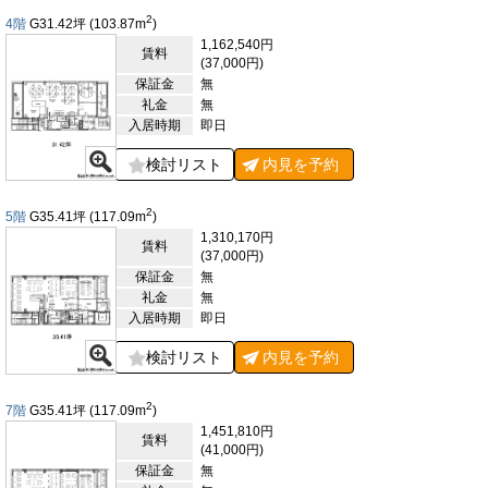
心して業務に専念できる環境です。床はOAフロア仕様となって
2
4階
G31.42
坪
(103.87
m
)
おり、電源や通信配線を床下に整理できます。レイアウト変更や
1,162,540円
機器増設にも柔軟に対応でき、組織構成の変化や事業拡張にも順
賃料
(37,000円)
応しやすい仕様です。天井高は2,800mmとゆとりがあり、圧迫
保証金
無
感を感じさせないゆとりのある執務空間です。トイレは室内に男
礼金
無
女別で設置されており、プライバシーにも配慮されています。こ
入居時期
即日
のように、CADRE tamachiは、さまざまな企業にとって魅力的
な物件といえます。
検討リスト
内見を
予約
【周辺ガイド】
CADRE tamachiの周辺は、大規模オフィスビルやタワーマンシ
2
5階
G35.41
坪
(117.09
m
)
ョン、商業施設の整備が進み、従来の倉庫街のイメージから都市
1,310,170円
型の業務エリアへと変化しています。周辺には企業の本社機能や
賃料
(37,000円)
支店、IT関連企業、スタートアップ企業などが集まり、平日の日
保証金
無
中はビジネスパーソンの往来が中心となる環境です。飲食店につ
礼金
無
いては、田町駅周辺を中心に多様な飲食店が揃っています。和
入居時期
即日
食、洋食、中華、定食、カフェ、ベーカリーなどジャンルは幅広
く、ランチタイムの選択肢が豊富です。短時間で利用しやすい店
検討リスト
内見を
予約
舗から、ゆとりのある空間で利用できる店舗まであり、日常的な
昼食利用に適しています。再開発エリア内の商業施設には飲食テ
ナントも入っており、天候に左右されにくい環境で利用できる点
2
7階
G35.41
坪
(117.09
m
)
も特徴です。テイクアウトやデリバリーに対応している店舗も多
1,451,810円
く、オフィス内での食事にも柔軟に対応できます。金融機関につ
賃料
(41,000円)
いては、田町・三田エリアに都市銀行や信用金庫の支店、ATM
保証金
無
が複数あります。入出金や振込などの金融手続きを業務の合間に