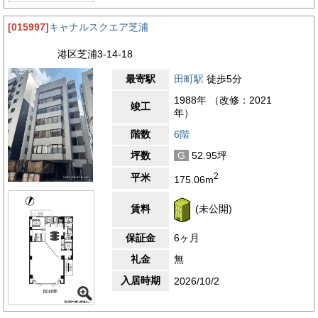
[015997]
キャナルスクエア芝浦
港区芝浦3-14-18
最寄駅
田町駅
徒歩5分
1988年 （改修：2021
竣工
年）
階数
6階
坪数
G
52.95坪
2
平米
175.06m
賃料
(未公開)
保証金
6ヶ月
礼金
無
入居時期
2026/10/2