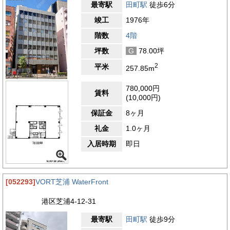
最寄駅
田町駅
徒歩6分
竣工
1976年
階数
4階
坪数
G
78.00坪
2
平米
257.85m
780,000円
賃料
(10,000円)
保証金
8ヶ月
礼金
1.0ヶ月
入居時期
即日
[052293]
VORT芝浦 WaterFront
港区芝浦4-12-31
最寄駅
田町駅
徒歩9分