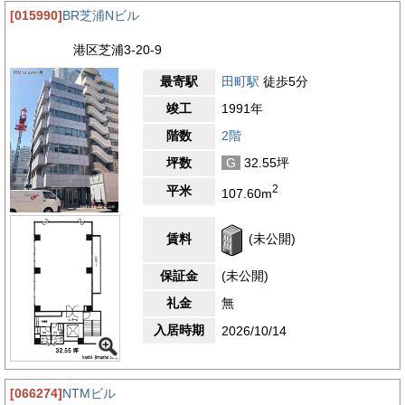
[015990]
BR芝浦Nビル
港区芝浦3-20-9
最寄駅
田町駅
徒歩5分
竣工
1991年
階数
2階
坪数
G
32.55坪
2
平米
107.60m
賃料
(未公開)
保証金
(未公開)
礼金
無
入居時期
2026/10/14
[066274]
NTMビル