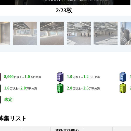
2/23枚
8,000
1.0
1.0
1.2
円以上～
万円未満
万以上～
万円未満
1.6
2.0
2.0
2.5
万以上～
万円未満
万以上～
万円未満
未定
の募集リスト
賃料(共益費込)