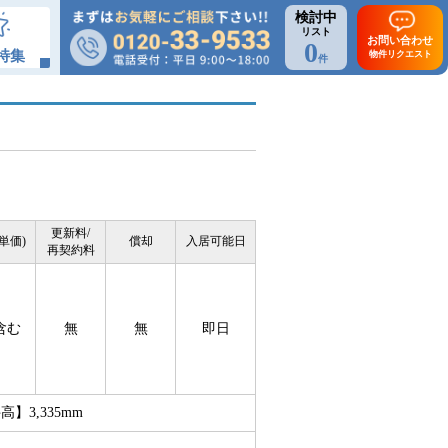
検討中
リスト
お問い合わせ
0
特集
物件リクエスト
件
更新料/
単価)
償却
入居可能日
再契約料
含む
無
無
即日
3,335mm