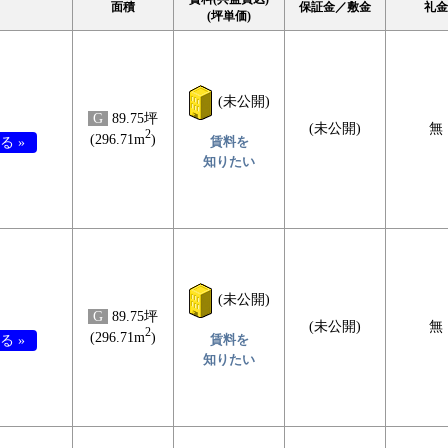
面積
保証金／敷金
礼金
(坪単価)
(未公開)
G
89.75坪
(未公開)
無
2
(296.71m
)
賃料を
る »
知りたい
(未公開)
G
89.75坪
(未公開)
無
2
(296.71m
)
賃料を
る »
知りたい