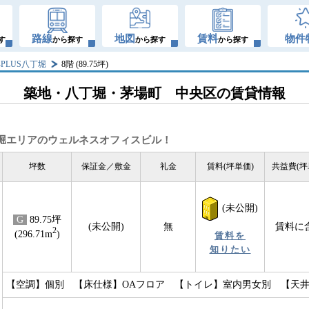
路線
地図
賃料
物件
す
から探す
から探す
から探す
-PLUS八丁堀
8階 (89.75坪)
築地・八丁堀・茅場町 中央区の賃貸情報
八丁堀エリアのウェルネスオフィスビル！
坪数
保証金／敷金
礼金
賃料(坪単価)
共益費(坪
(未公開)
G
89.75坪
(未公開)
無
賃料に
2
(296.71m
)
賃料を
知りたい
【空調】個別 【床仕様】OAフロア 【トイレ】室内男女別 【天井高】