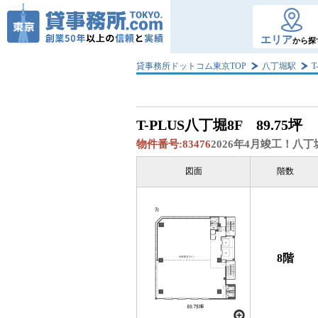
エリア
から探
貸事務所ドットコム東京TOP
八丁堀駅
T
T-PLUS八丁堀
8F 89.75坪
物件番号:
83476
2026年4月竣工！
図面
階数
8階