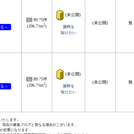
(未公開)
G
89.75坪
(未公開)
無
2
(296.71m
)
賃料を
る »
知りたい
(未公開)
G
89.75坪
(未公開)
無
2
(296.71m
)
賃料を
る »
知りたい
いたします。
、現在の募集フロアと異なる場合がございます。
税が必要になります。