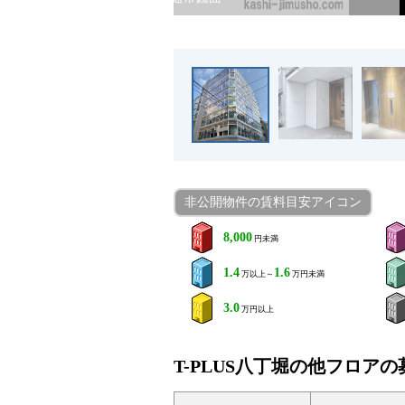
非公開物件の賃料目安アイコン
8,000
円未満
1.4
1.6
万以上～
万円未満
3.0
万円以上
T-PLUS八丁堀の他フロア