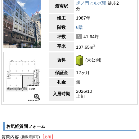
虎ノ門ヒルズ駅
徒歩2
最寄駅
分
竣工
1987年
階数
6階
坪数
N
41.64坪
2
平米
137.65m
賃料
(未公開)
保証金
12ヶ月
礼金
無
2026/10
入居時期
上旬
お気軽質問フォーム
質問内容
(複数選択可)
必須