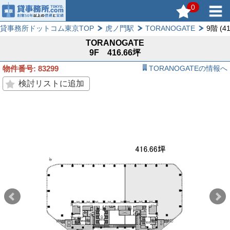
0
貸事務所ドットコム東京TOP
虎ノ門駅
TORANOGATE
9階 (4
TORANOGATE
9F 416.66坪
物件番号: 83299
TORANOGATEの情報へ
検討リストに追加