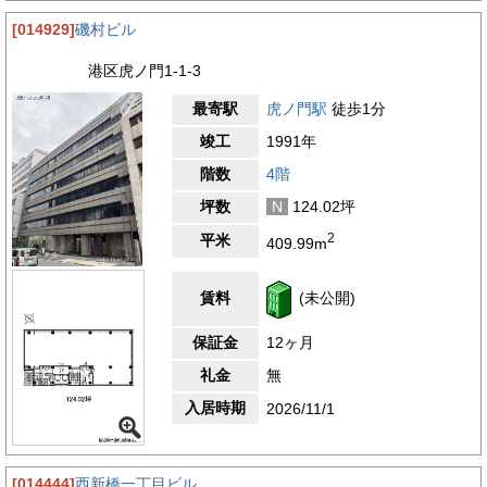
[014929]
磯村ビル
港区虎ノ門1-1-3
最寄駅
虎ノ門駅
徒歩1分
竣工
1991年
階数
4階
坪数
N
124.02坪
2
平米
409.99m
賃料
(未公開)
保証金
12ヶ月
礼金
無
入居時期
2026/11/1
[014444]
西新橋一丁目ビル