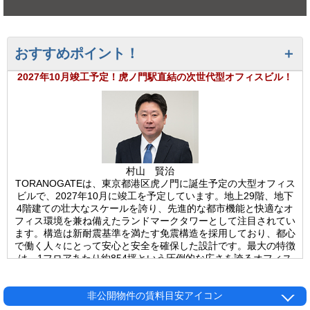
おすすめポイント！
2027年10月竣工予定！虎ノ門駅直結の次世代型オフィスビル！
村山 賢治
TORANOGATEは、東京都港区虎ノ門に誕生予定の大型オフィス
ビルで、2027年10月に竣工を予定しています。地上29階、地下
4階建ての壮大なスケールを誇り、先進的な都市機能と快適なオ
フィス環境を兼ね備えたランドマークタワーとして注目されてい
ます。構造は新耐震基準を満たす免震構造を採用しており、都心
で働く人々にとって安心と安全を確保した設計です。最大の特徴
は、1フロアあたり約854坪という圧倒的な広さを誇るオフィス
空間です。大規模フロアは企業の多様なレイアウトニーズに対応
でき、部門間のスムーズな連携や効率的なオフィス運営を実現し
ます。基準階にはバルコニーが設けられており、都会の中心にい
非公開物件の賃料目安アイコン
ながら開放的な空間を感じられるのも魅力です。さらに、天井高