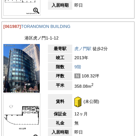
入居時期
即日
[061987]
TORANOMON BUILDING
港区虎ノ門1-1-12
最寄駅
虎ノ門駅
徒歩2分
竣工
2013年
階数
9階
坪数
N
108.32坪
2
平米
358.08m
賃料
(未公開)
保証金
12ヶ月
礼金
無
入居時期
即日