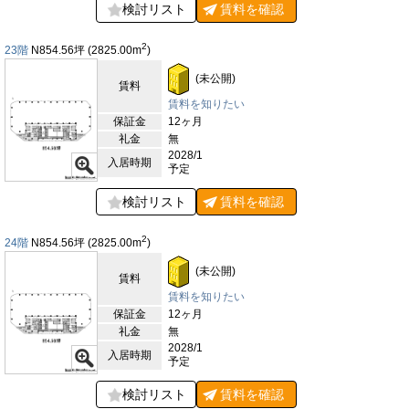
検討リスト
賃料を
確認
【周辺ガイド】
TORANOGATEが建設される港区虎ノ門は、都心の中でも特に国
際性と利便性を兼ね備えたエリアとして知られています。最寄り
2
23階
N854.56
坪
(2825.00
m
)
の東京メトロ銀座線「虎ノ門駅」には直結しており、雨の日でも
快適にアクセスできる利点があります。さらに、丸ノ内線・日比
(未公開)
賃料
谷線・千代田線が乗り入れる「霞ヶ関駅」や都営三田線「内幸町
賃料を知りたい
駅」も徒歩圏内にあり、ビジネスの中心である「新橋駅」も近距
保証金
12ヶ月
離に位置しています。これら複数路線の利用により、東京駅や品
礼金
無
川駅といった主要ターミナルへの移動はもちろん、都内各所や首
2028/1
都圏全域へのアクセスが極めてスムーズで、ビジネスの拠点とし
入居時期
予定
て大きな強みを持つ立地です。虎ノ門エリアは、近年「虎ノ門ヒ
ルズ」を中心とした再開発が進み、国際的なビジネス拠点へと大
検討リスト
賃料を
確認
きく進化を遂げています。高層ビルや外資系企業のオフィスが立
ち並ぶ一方で、商業施設やホテルも数多く整備され、国内外から
2
のビジネス来訪者にも快適な滞在環境を提供しています。今後は
24階
N854.56
坪
(2825.00
m
)
虎ノ門ヒルズ駅とも地下通路で接続される予定で、さらに利便性
(未公開)
が高まることで、ビジネスと暮らしが融合した新しい都市空間が
賃料
形成されることが期待されています。周辺には大手企業の本社ビ
賃料を知りたい
ルや官公庁が集積しており、霞が関の中央省庁エリアも徒歩圏内
保証金
12ヶ月
です。行政機関へのアクセスが容易であることは、規制関連業務
礼金
無
や政策に関わる企業にとって大きなメリットとなるでしょう。加
2028/1
入居時期
えて、銀行や郵便局、法律事務所などのビジネス支援機能も集ま
予定
っているため、日常的な業務を効率よく進めることが可能です。
飲食店やカフェの選択肢も豊富で、ランチや会食、カジュアルな
検討リスト
賃料を
確認
打ち合わせなど多様なシーンに対応できます。さらに、周辺には