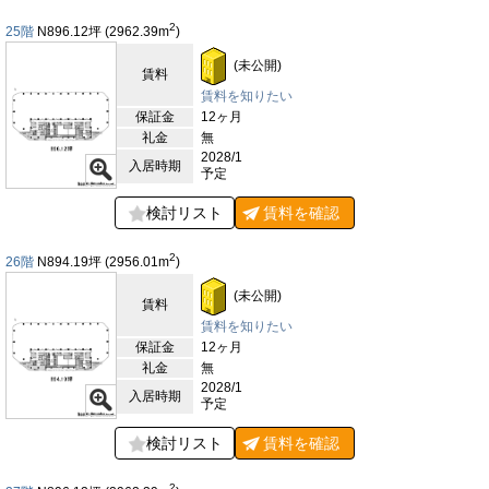
ホテルも多く、国内外のビジネスパートナーを招く際の宿泊や会
2
25階
N896.12
坪
(2962.39
m
)
議利用にも便利な環境です。このように、TORANOGATEの周辺
環境は、国際的なビジネス拠点としての利便性、行政・金融機関
(未公開)
賃料
の近接性、豊富な商業施設と飲食環境、そして都心でありながら
自然も身近に感じられるバランスの良さが揃っています。ビジネ
賃料を知りたい
ス活動を力強くサポートするだけでなく、働く人々に快適で豊か
保証金
12ヶ月
な時間をもたらす理想的な立地であるといえるでしょう。
礼金
無
2028/1
入居時期
【評価】
予定
駅からの距離
検討リスト
賃料を
確認
設備
2
26階
N894.19
坪
(2956.01
m
)
耐震性
(未公開)
エントランス
賃料
賃料を知りたい
保証金
12ヶ月
礼金
無
2028/1
入居時期
予定
検討リスト
賃料を
確認
2