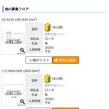
は2,900mmとゆとりある設計で、快適で明るい執務環境を提供
します。OAフロアを完備し、ICT環境の整備にも柔軟に対応で
他の募集フロア
きる点も、現代のオフィスに求められる条件を満たしています。
共用施設も充実しており、最上階にはラウンジや屋上庭園が設け
2
9階
N130.14
坪
(430.22
m
)
られる予定で、ビジネスの合間にリフレッシュできる贅沢な空間
を提供します。また、大規模な会議やイベントにも対応可能な大
(未公開)
賃料
会議室を備え、企業のプレゼンテーションやセミナー、社内外の
交流をサポートします。低層階には商業エリアやビジネス支援施
賃料を知りたい
設、イノベーションセンターが設置され、オフィスワーカーの日
保証金
12ヶ月
常を支える利便性だけでなく、新たなビジネスを生み出すための
礼金
無
環境も整います。アクセス面でも抜群の利便性を誇ります。東京
2028/1
入居時期
予定
メトロ銀座線虎ノ門駅に直結しており、雨の日でも快適に通勤可
能です。さらに霞ヶ関駅、内幸町駅、新橋駅も徒歩圏内で利用で
検討リスト
賃料を
確認
き、複数路線が自在に使える立地は都内はもちろん首都圏全域へ
の移動をスムーズにします。将来的には虎ノ門ヒルズ駅とも地下
通路で接続予定で、ますます交通利便性が向上することが期待さ
2
22階
N854.56
坪
(2825.00
m
)
れています。駐車場は95台分を確保し、24時間有人管理と機械
警備を併用したセキュリティ体制により、安心してオフィスを利
(未公開)
賃料
用できる環境を実現しています。最新の安全基準を満たした建物
賃料を知りたい
性能と、働く人々の快適性を考え抜いた空間設計により、
保証金
12ヶ月
TORANOGATEは次世代のビジネス拠点として高い価値を発揮す
礼金
無
るでしょう。都心の中心である虎ノ門エリアにおいて、新たなラ
2028/1
ンドマークとしての存在感を放ち、企業活動を力強くサポートす
入居時期
予定
る先進的なオフィスビルです。