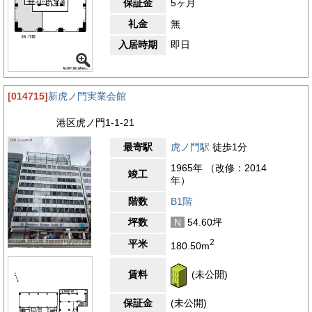
保証金
5ヶ月
礼金
無
入居時期
即日
[014715]
新虎ノ門実業会館
港区虎ノ門1-1-21
最寄駅
虎ノ門駅
徒歩1分
1965年 （改修：2014
竣工
年）
階数
B1階
坪数
N
54.60坪
2
平米
180.50m
賃料
(未公開)
保証金
(未公開)