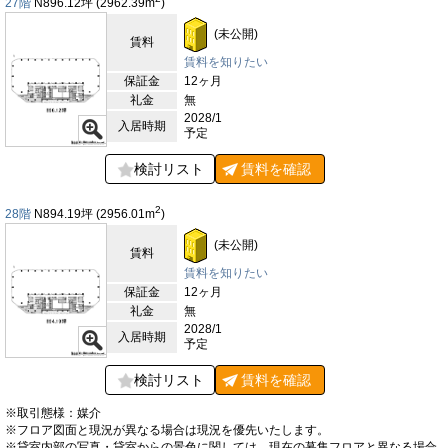
27階
N896.12
坪
(2962.39
m
)
(未公開)
賃料
賃料を知りたい
保証金
12ヶ月
礼金
無
2028/1
入居時期
予定
検討リスト
賃料を
確認
2
28階
N894.19
坪
(2956.01
m
)
(未公開)
賃料
賃料を知りたい
保証金
12ヶ月
礼金
無
2028/1
入居時期
予定
検討リスト
賃料を
確認
※取引態様：媒介
※フロア図面と現況が異なる場合は現況を優先いたします。
※貸室内部の写真・貸室からの景色に関しては、現在の募集フロアと異なる場合