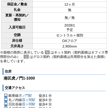
保証金／敷金
12ヶ月
礼金
無
更新・再契約／
無／無
償却
2028/1
入居可能日
予定
空調
セントラル＋個別
床仕様
OAフロア
天井高さ
2,900mm
※面積の箇所に表示している
N
はネット契約（契約面積はオフィス専
用部分のみ）、
G
はグロス契約（契約面積は共用部分を加えた面積）
を表しています。
住所
港区虎ノ門1-1000
交通アクセス
銀座線
虎ノ門駅
徒歩
1
分
丸ノ内線
霞ヶ関駅
徒歩
4
分
日比谷線
霞ヶ関駅
徒歩
4
分