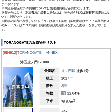
がございます。
※保証金/敷金以外の費用については別途消費税が必要になります。
※各物件により、別途費用が必要な場合には、物件紹介時又は重要事項説明にお
いてご説明いたします。
※面積の箇所に表示している『Ｎ』はネット契約（契約面積はオフィス専用部分
のみ）『Ｇ』はグロス契約（契約面積は共用部分を加えた面積）を表していま
す。
TORANOGATEの近隣物件リスト
[084013]
TORANOGATE ANNEX
港区虎ノ門1-1000
最寄駅
虎ノ門駅
徒歩1分
竣工
2027年
階数
3階
坪数
N
22.84坪
2
平米
75.52m