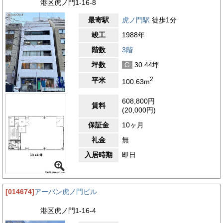
港区虎ノ門1-16-8
最寄駅
虎ノ門駅
徒歩1分
竣工
1988年
階数
3階
坪数
G
30.44坪
2
平米
100.63m
608,800円
賃料
(20,000円)
保証金
10ヶ月
礼金
無
入居時期
即日
[014674]
アーバン虎ノ門ビル
港区虎ノ門1-16-4