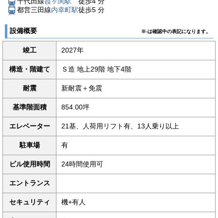
千代田線
霞ヶ関駅
徒歩
4
分
都営三田線
内幸町駅
徒歩
5
分
設備概要
※-は確認中の表記になります。
竣工
2027年
構造・階建て
Ｓ造 地上29階 地下4階
耐震
新耐震＋免震
基準階面積
854.00坪
エレベーター
21基、人荷用リフト有、13人乗り以上
駐車場
有
ビル使用時間
24時間使用可
エントランス
セキュリティ
機+有人