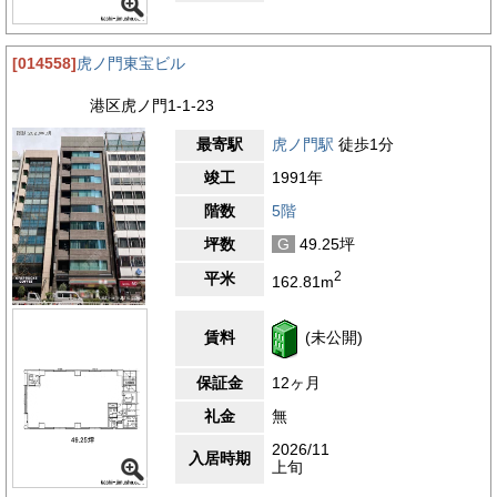
[014558]
虎ノ門東宝ビル
港区虎ノ門1-1-23
最寄駅
虎ノ門駅
徒歩1分
竣工
1991年
階数
5階
坪数
G
49.25坪
2
平米
162.81m
賃料
(未公開)
保証金
12ヶ月
礼金
無
2026/11
入居時期
上旬