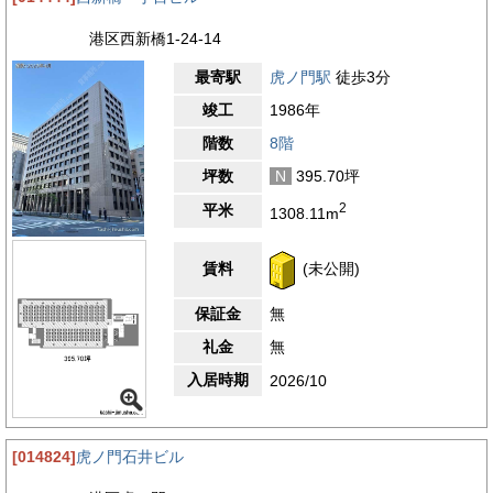
港区西新橋1-24-14
最寄駅
虎ノ門駅
徒歩3分
竣工
1986年
階数
8階
坪数
N
395.70坪
2
平米
1308.11m
賃料
(未公開)
保証金
無
礼金
無
入居時期
2026/10
[014824]
虎ノ門石井ビル