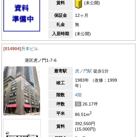
賃料
(未公開)
保証金
12ヶ月
礼金
無
入居時期
(未公開)
[014904]
升本ビル
港区虎ノ門1-7-6
最寄駅
虎ノ門駅
徒歩1分
1983年 （改修：1999
竣工
年）
階数
4階
坪数
G
26.17坪
2
平米
86.51m
392,550円
賃料
(15,000円)