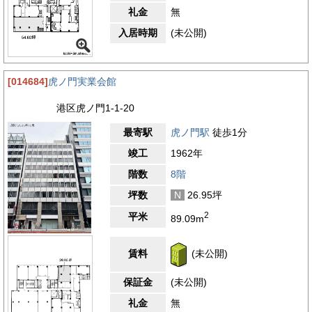
礼金
無
入居時期
(未公開)
[014684]
虎ノ門実業会館
港区虎ノ門1-1-20
最寄駅
虎ノ門駅
徒歩1分
竣工
1962年
階数
8階
坪数
N
26.95坪
2
平米
89.09m
賃料
(未公開)
保証金
(未公開)
礼金
無