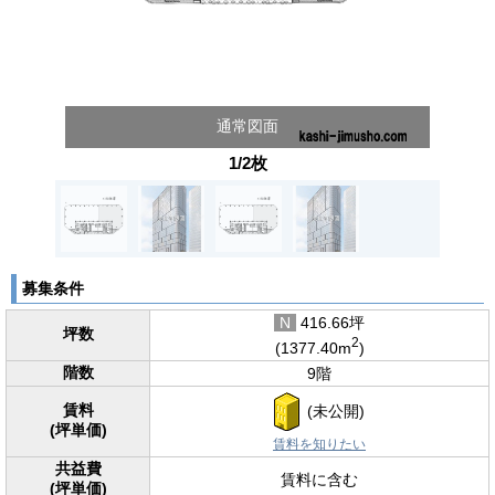
通常図面
1/2枚
募集条件
N
416.66坪
坪数
2
(1377.40m
)
階数
9階
賃料
(未公開)
(坪単価)
賃料を知りたい
共益費
賃料に含む
(坪単価)