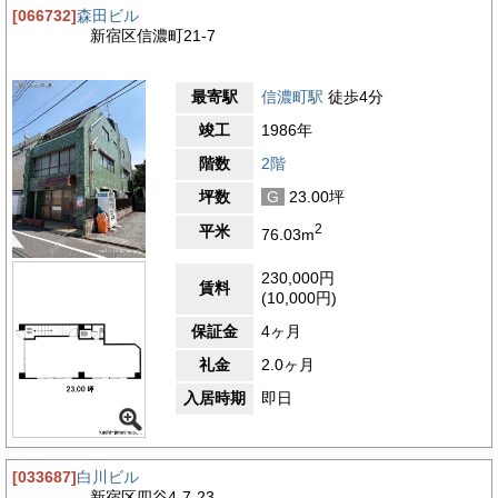
[066732]
森田ビル
新宿区信濃町21-7
最寄駅
信濃町駅
徒歩4分
竣工
1986年
階数
2階
坪数
G
23.00坪
2
平米
76.03m
230,000円
賃料
(10,000円)
保証金
4ヶ月
礼金
2.0ヶ月
入居時期
即日
[033687]
白川ビル
新宿区四谷4-7-23