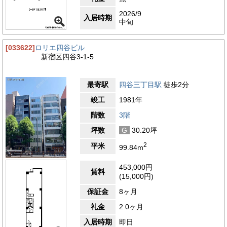
2026/9
入居時期
中旬
[033622]
ロリエ四谷ビル
新宿区四谷3-1-5
最寄駅
四谷三丁目駅
徒歩2分
竣工
1981年
階数
3階
坪数
G
30.20坪
2
平米
99.84m
453,000円
賃料
(15,000円)
保証金
8ヶ月
礼金
2.0ヶ月
入居時期
即日