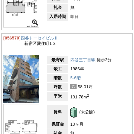
礼金
無
入居時期
即日
[056570]
四谷トーセイビルⅡ
新宿区愛住町1-2
最寄駅
四谷三丁目駅
徒歩2分
竣工
1986年
階数
5-6階
坪数
G
58.01坪
2
平米
191.78m
賃料
(未公開)
保証金
10ヶ月
礼金
無