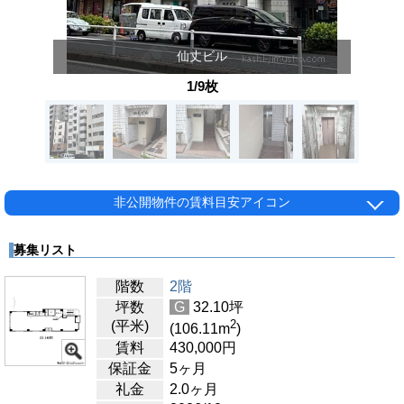
仙丈ビル
1/9枚
非公開物件の賃料目安アイコン
募集リスト
階数
2階
坪数
G
32.10
坪
2
(平米)
(106.11
m
)
賃料
430,000
円
保証金
5ヶ月
礼金
2.0ヶ月