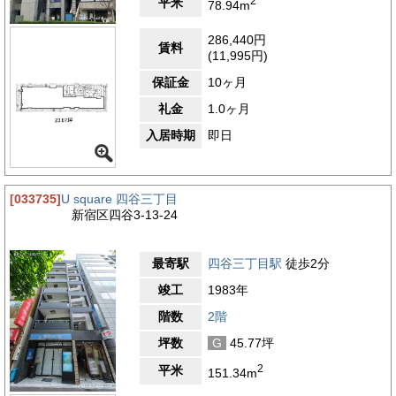
2
平米
78.94m
ーションです。周辺には多様な飲食店が揃っており、和食、中
華、洋食、カフェなど幅広いジャンルからその日の気分に合わせ
286,440円
て選べます。地域密着型の店舗が多く、ランチや仕事後の軽い会
賃料
(11,995円)
食にも便利です。また、来客対応にもふさわしい落ち着いた雰囲
気の店も点在しており、ビジネスシーンに適した使い分けが可能
保証金
10ヶ月
です。業務の利便性を支える施設も充実しています。徒歩数分圏
内にはコンビニエンスストア、ドラッグストア、スーパーがあ
礼金
1.0ヶ月
り、日用品の購入や軽食の調達など、日々の業務の中で生じるち
入居時期
即日
ょっとしたニーズにも柔軟に対応できます。さらに、銀行の支店
や郵便局も近隣に複数あるため、経理や発送業務といった事務処
理も滞りなく行えます。また、外苑東通りや新宿通りといった主
要幹線道路に近接しており、車両での移動や搬入出がある業務に
[033735]
U square 四谷三丁目
も対応しやすいエリアです。タクシーの利用や来客の送迎にも便
新宿区四谷3-13-24
利で、車利用のビジネスにも対応可能な立地です。このように、
仙丈ビルの周辺は、飲食・業務支援施設の充実と交通利便性を備
えながら、静かな環境で日々の業務に集中できるエリアです。都
最寄駅
四谷三丁目駅
徒歩2分
心での拠点を求める企業にとって、利便性と実用性を兼ね備えた
理想的なビジネス環境が整っています。
竣工
1983年
3.5
【評価】
階数
2階
駅からの距離
坪数
G
45.77坪
設備
2
平米
151.34m
耐震性