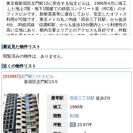
東京都新宿区左門町13に所在する仙丈ビルは、1986年4月に竣工
した地上7階・地下1階建ての鉄筋コンクリート造（RC造）のオ
フィスビルです。新耐震基準に適合しており、安定したオフィス
利用が可能です。東京メトロ丸ノ内線「四谷三丁目駅」から徒歩
4分、JR総武線「信濃町駅」からも徒歩10分圏内という利便性の
高い立地にあり、都内主要エリアとのアクセスも良好です。外観
は落ち着きのあるシンプルなデザインです。大通り沿いに面し視
認性が高く、来訪者にもわかりやすい立地となっており、初めて
訪れる取引先にも迷われにくい点は業務上の大きな利点です。ビ
最近見た物件リスト
ル内にはエレベーターが1基設置されており、各フロアへの移動
閲覧済みの物件は、ありません。
がスムーズです。建物全体は中規模オフィスビルとしての実用性
を重視した設計が施されており、テナントが自由にレイアウトを
近くの物件リスト
構築できる柔軟性を持っています。仙丈ビルは、安心感のある構
造、無駄のない実用的な設計、そして都心の交通利便性を兼ね備
[033887]
左門町パクスビル
えた、機能性の高いオフィスビルです。過剰な設備投資を求め
新宿区左門町13-5
ず、効率的かつ落ち着いた業務環境を確保したい企業にとって、
コストパフォーマンスに優れた拠点として魅力ある選択肢となる
でしょう。
最寄駅
四谷三丁目駅
徒歩2分
【周辺ガイド】
竣工
1990年
仙丈ビルが位置する新宿区左門町は、四谷三丁目駅から至近とい
う立地ながら、住宅地と業務施設が共存する落ち着いた街並みが
階数
B1階
広がるエリアです。大通りから一歩入った静かな場所に位置し、
坪数
G
23.87坪
日常の業務に集中しやすい環境が整っています。都心部でありな
がら過度な喧騒がなく、来訪者にも落ち着いた印象を与えるロケ