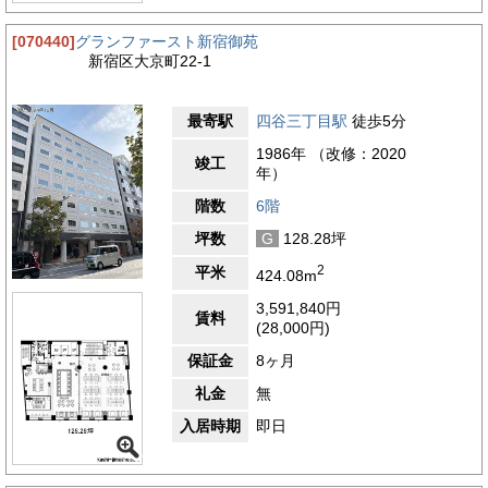
[070440]
グランファースト新宿御苑
新宿区大京町22-1
最寄駅
四谷三丁目駅
徒歩5分
1986年 （改修：2020
竣工
年）
階数
6階
坪数
G
128.28坪
2
平米
424.08m
3,591,840円
賃料
(28,000円)
保証金
8ヶ月
礼金
無
入居時期
即日