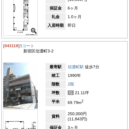
保証金
6ヶ月
礼金
1.0ヶ月
入居時期
即日
[043119]
Sコート
新宿区信濃町3-2
最寄駅
信濃町駅
徒歩7分
竣工
1990年
階数
2階
坪数
G
21.11坪
2
平米
69.79m
250,000円
賃料
(11,843円)
保証金
3ヶ月