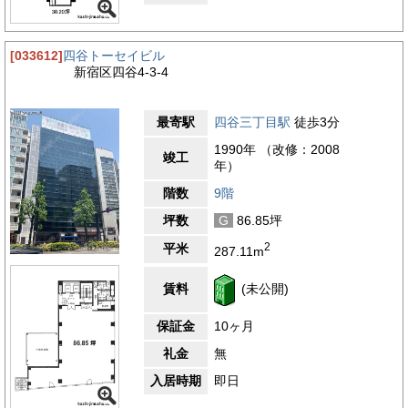
[033612]
四谷トーセイビル
新宿区四谷4-3-4
最寄駅
四谷三丁目駅
徒歩3分
1990年 （改修：2008
竣工
年）
階数
9階
坪数
G
86.85坪
2
平米
287.11m
賃料
(未公開)
保証金
10ヶ月
礼金
無
入居時期
即日