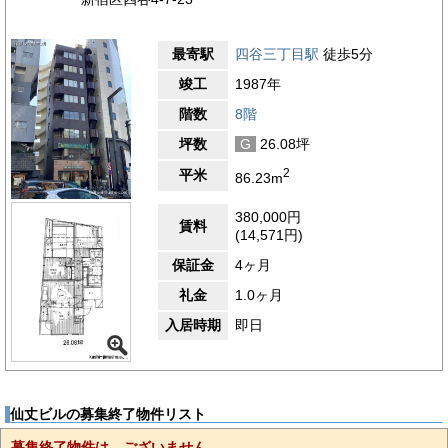
最寄駅
四谷三丁目駅
徒歩5分
竣工
1987年
階数
8階
坪数
G
26.08坪
2
平米
86.23m
380,000円
賃料
(14,571円)
保証金
4ヶ月
礼金
1.0ヶ月
入居時期
即日
仙丈ビルの募集終了物件リスト
募集終了物件は、ございません。