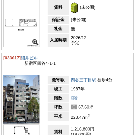
エントランス
賃料
(未公開)
保証金
(未公開)
礼金
無
2026/12
入居時期
予定
[033617]
細井ビル
新宿区四谷4-1-1
最寄駅
四谷三丁目駅
徒歩4分
竣工
1987年
階数
6階
坪数
G
67.60坪
2
平米
223.47m
1,216,800円
賃料
(18,000円)