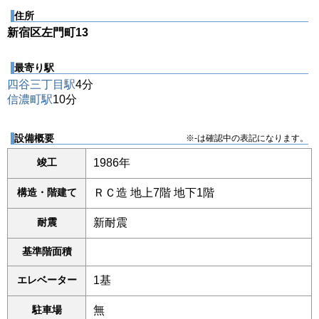
住所
新宿区左門町13
最寄り駅
四谷三丁目駅
4分
信濃町駅
10分
設備概要
※-は確認中の表記になります。
竣工
1986年
構造・階建て
ＲＣ造 地上7階 地下1階
耐震
新耐震
基準階面積
エレベーター
1基
駐車場
無