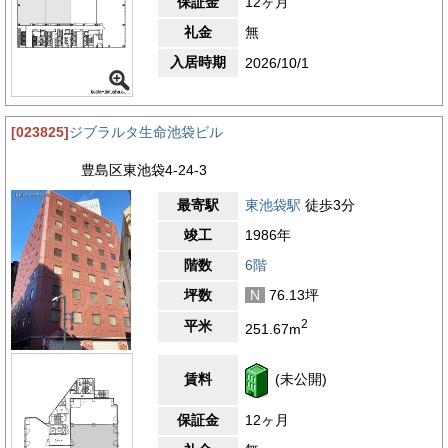
保証金
12ヶ月
礼金
無
入居時期
2026/10/1
[023825]
ジブラルタ生命池袋ビル
豊島区東池袋4-24-3
最寄駅
東池袋駅
徒歩3分
竣工
1986年
階数
6階
坪数
N
76.13坪
2
平米
251.67m
賃料
(未公開)
保証金
12ヶ月