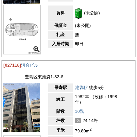
賃料
(未公開)
保証金
(未公開)
礼金
無
入居時期
即日
[027118]
河合ビル
豊島区東池袋1-32-6
最寄駅
池袋駅
徒歩5分
1982年 （改修：1998
竣工
年）
階数
10階
坪数
G
24.14坪
2
平米
79.80m