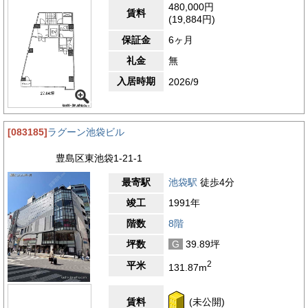
480,000円
賃料
(19,884円)
保証金
6ヶ月
礼金
無
入居時期
2026/9
[083185]
ラグーン池袋ビル
豊島区東池袋1-21-1
最寄駅
池袋駅
徒歩4分
竣工
1991年
階数
8階
坪数
G
39.89坪
2
平米
131.87m
賃料
(未公開)