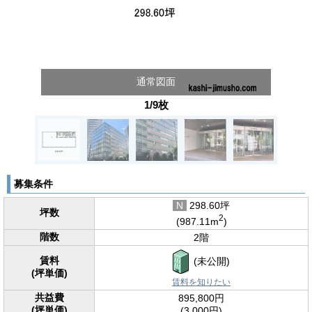
通常図面
1/9枚
募集条件
N
298.60坪
坪数
2
(987.11m
)
階数
2階
賃料
(未公開)
(坪単価)
賃料を知りたい
共益費
895,800円
(坪単価)
(3,000円)