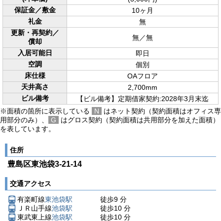
保証金／敷金
10ヶ月
礼金
無
更新・再契約／
無／無
償却
入居可能日
即日
空調
個別
床仕様
OAフロア
天井高さ
2,700mm
ビル備考
【ビル備考】定期借家契約:2028年3月末迄
※面積の箇所に表示している
N
はネット契約（契約面積はオフィス専
用部分のみ）、
G
はグロス契約（契約面積は共用部分を加えた面積）
を表しています。
住所
豊島区東池袋3-21-14
交通アクセス
有楽町線
東池袋駅
徒歩
9
分
ＪＲ山手線
池袋駅
徒歩
10
分
東武東上線
池袋駅
徒歩
10
分