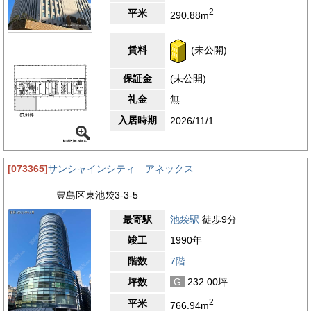
2
平米
290.88m
賃料
(未公開)
保証金
(未公開)
礼金
無
入居時期
2026/11/1
[073365]
サンシャインシティ アネックス
豊島区東池袋3-3-5
最寄駅
池袋駅
徒歩9分
竣工
1990年
階数
7階
坪数
G
232.00坪
2
平米
766.94m