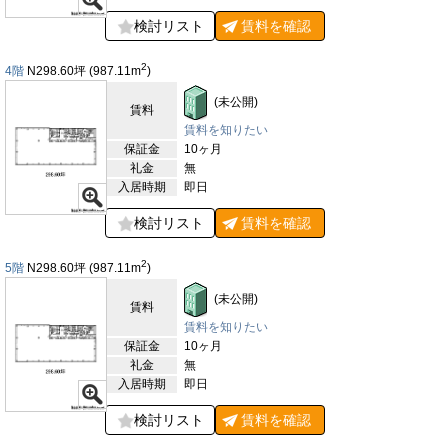
に、コンビニエンスストアやスーパーマーケットも充実してお
り、日常の利便性を高めています。金融機関や郵便局、クリニッ
検討リスト
賃料を
確認
クなども近隣に多く、日常業務や急な用事にも迅速に対応可能で
す。また、池袋エリアにはビジネスホテルやシェアオフィスが豊
2
4階
N298.60
坪
(987.11
m
)
富にあるため、遠方からの来客対応や会議、セミナーの実施にも
便利です。一方で、東池袋エリア自体は池袋駅周辺の喧騒から少
(未公開)
賃料
し離れた静かなエリアです。ビルの周辺にはマンションやオフィ
スビルが立ち並び、穏やかで落ち着いた雰囲気が漂っています。
賃料を知りたい
また、近隣には緑豊かな公園や散策路が点在しており、忙しい日
保証金
10ヶ月
常の中でリフレッシュする場として活用できます。特に「東池袋
礼金
無
中央公園」や「雑司が谷霊園」周辺の自然豊かなエリアは、心地
入居時期
即日
よい空間です。さらに、文化的な施設も充実しており、サンシャ
インシティ内にある「サンシャイン水族館」や「古代オリエント
検討リスト
賃料を
確認
博物館」などの施設は、仕事の合間やアフター5に気軽に立ち寄
れるスポットです。これにより、仕事とリフレッシュのバランス
2
5階
N298.60
坪
(987.11
m
)
を取りやすい環境が整っています。このように、NTT新池袋ビル
周辺は、交通アクセスの良さと商業施設の充実度、静かで快適な
(未公開)
賃料
環境が調和したエリアであり、働く人々にとって理想的なロケー
ションと言えるでしょう。
賃料を知りたい
保証金
10ヶ月
【評価】
礼金
無
入居時期
即日
駅からの距離
設備
検討リスト
賃料を
確認
耐震性