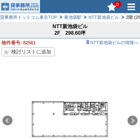
0
貸事務所ドットコム東京TOP
東池袋駅
NTT新池袋ビル
2階 (2
NTT新池袋ビル
2F 298.60坪
物件番号: 82561
NTT新池袋ビルの情報へ
検討リストに追加