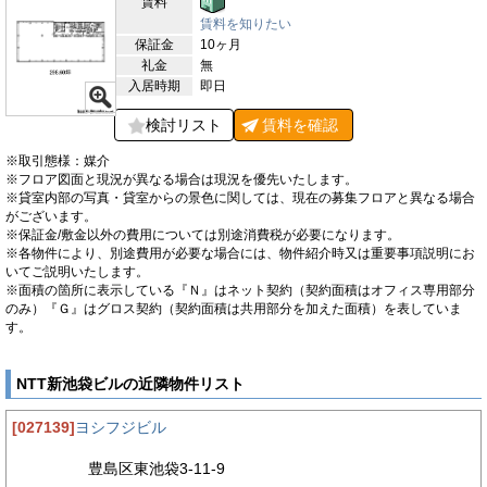
賃料
賃料を知りたい
保証金
10ヶ月
礼金
無
入居時期
即日
検討リスト
賃料を
確認
※取引態様：媒介
※フロア図面と現況が異なる場合は現況を優先いたします。
※貸室内部の写真・貸室からの景色に関しては、現在の募集フロアと異なる場合
がございます。
※保証金/敷金以外の費用については別途消費税が必要になります。
※各物件により、別途費用が必要な場合には、物件紹介時又は重要事項説明にお
いてご説明いたします。
※面積の箇所に表示している『Ｎ』はネット契約（契約面積はオフィス専用部分
のみ）『Ｇ』はグロス契約（契約面積は共用部分を加えた面積）を表していま
す。
NTT新池袋ビルの近隣物件リスト
[027139]
ヨシフジビル
豊島区東池袋3-11-9