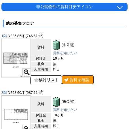
ロア面積は約298.60坪（約987㎡）と非常に広々としており、大
規模なオフィスのレイアウトや多様な業種のニーズに対応可能で
非公開物件の賃料目安アイコン
す。設備面でも充実しており、エレベーターは5基設置されてい
るため、各フロアへの移動がスムーズです。天井高は2,700mm
で、開放感とゆとりのある空間設計がなされています。トイレは
他の募集フロア
室外に配置されており、男女別に分かれているため、利用者にと
っての快適性とプライバシーを確保しています。ビルの設計は、
2
1階
N225.85
坪
(746.61
m
)
機能性と快適性を両立しており、最新のビジネス環境に対応して
います。広いフロアスペースを活用し、多人数のチームを擁する
(未公開)
賃料
企業や、大規模な設備を必要とする業種にも対応可能です。ま
た、現代的なインフラが整備されており、オフィス内の快適な作
賃料を知りたい
業環境です。NTT新池袋ビルは、最新の設備、広々としたスペー
保証金
10ヶ月
ス、安全性、そして利便性の高い立地を兼ね備えたオフィスビル
礼金
無
です。多様な業種や企業のニーズに応えられるこのビルは、ビジ
入居時期
即日
ネスの拠点として非常に魅力的な選択肢となるでしょう。
検討リスト
賃料を
確認
【周辺ガイド】
NTT新池袋ビルの周辺は、東京都豊島区東池袋エリアに位置し、
2
3階
N298.60
坪
(987.11
m
)
都内有数の商業エリアである池袋の利便性を享受しながらも、落
ち着いた環境が魅力的なロケーションです。池袋駅周辺は、ショ
(未公開)
ッピングや食事に便利な施設が数多く揃うエリアです。サンシャ
賃料
インシティをはじめ、東武百貨店や西武池袋本店などの大型商業
賃料を知りたい
施設があり、仕事帰りのショッピングや同僚との食事会など、さ
保証金
10ヶ月
まざまなシーンで活用できます。また、多彩な飲食店があり、ラ
礼金
無
ンチやディナーの選択肢が豊富です。カフェやレストランの他
入居時期
即日