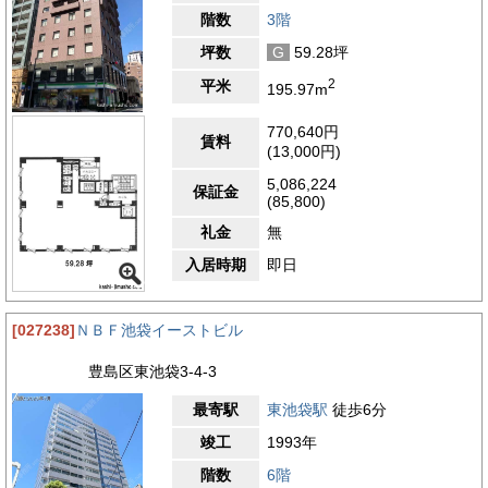
階数
3階
坪数
G
59.28坪
2
平米
195.97m
770,640円
賃料
(13,000円)
5,086,224
保証金
(85,800)
礼金
無
入居時期
即日
[027238]
ＮＢＦ池袋イーストビル
豊島区東池袋3-4-3
最寄駅
東池袋駅
徒歩6分
竣工
1993年
階数
6階