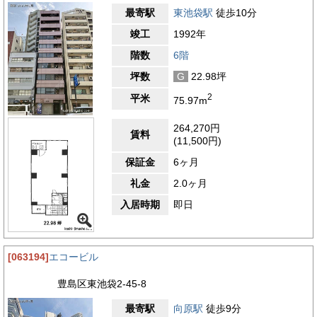
最寄駅
東池袋駅
徒歩10分
竣工
1992年
階数
6階
坪数
G
22.98坪
2
平米
75.97m
264,270円
賃料
(11,500円)
保証金
6ヶ月
礼金
2.0ヶ月
入居時期
即日
[063194]
エコービル
豊島区東池袋2-45-8
最寄駅
向原駅
徒歩9分