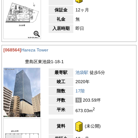
保証金
12ヶ月
礼金
無
入居時期
即日
[068564]
Hareza Tower
豊島区東池袋1-18-1
最寄駅
池袋駅
徒歩5分
竣工
2020年
階数
17階
坪数
N
203.59坪
2
平米
673.03m
賃料
(未公開)