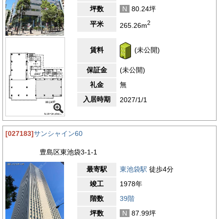
坪数
N
80.24坪
2
平米
265.26m
賃料
(未公開)
保証金
(未公開)
礼金
無
入居時期
2027/1/1
[027183]
サンシャイン60
豊島区東池袋3-1-1
最寄駅
東池袋駅
徒歩4分
竣工
1978年
階数
39階
坪数
N
87.99坪