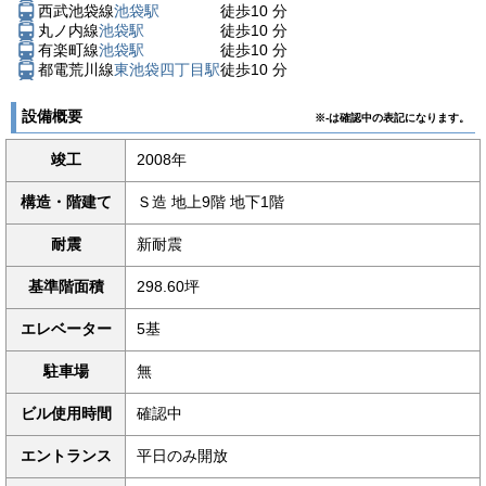
西武池袋線
池袋駅
徒歩
10
分
丸ノ内線
池袋駅
徒歩
10
分
有楽町線
池袋駅
徒歩
10
分
都電荒川線
東池袋四丁目駅
徒歩
10
分
設備概要
※-は確認中の表記になります。
竣工
2008年
構造・階建て
Ｓ造 地上9階 地下1階
耐震
新耐震
基準階面積
298.60坪
エレベーター
5基
駐車場
無
ビル使用時間
確認中
エントランス
平日のみ開放