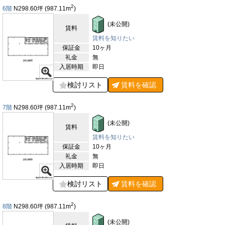
2
6階
N298.60
坪
(987.11
m
)
エントランス
(未公開)
賃料
賃料を知りたい
保証金
10ヶ月
礼金
無
入居時期
即日
検討リスト
賃料を
確認
2
7階
N298.60
坪
(987.11
m
)
(未公開)
賃料
賃料を知りたい
保証金
10ヶ月
礼金
無
入居時期
即日
検討リスト
賃料を
確認
2
8階
N298.60
坪
(987.11
m
)
(未公開)