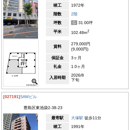
竣工
1972年
階数
2階
坪数
G
31.00坪
2
平米
102.48m
279,000円
賃料
(9,000円)
保証金
3ヶ月
礼金
1.0ヶ月
2026/8
入居時期
下旬
[027191]
SAMビル
豊島区東池袋2-38-23
最寄駅
大塚駅
徒歩11分
竣工
1991年