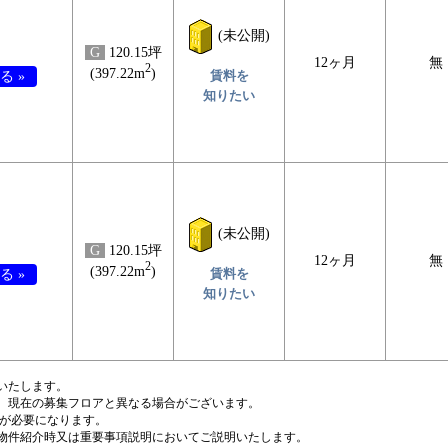
(未公開)
G
120.15坪
12ヶ月
無
2
(397.22m
)
賃料を
る »
知りたい
(未公開)
G
120.15坪
12ヶ月
無
2
(397.22m
)
賃料を
る »
知りたい
いたします。
、現在の募集フロアと異なる場合がございます。
税が必要になります。
物件紹介時又は重要事項説明においてご説明いたします。