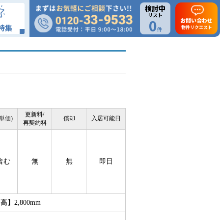
検討中
リスト
0
お問い合わせ
特集
物件リクエスト
件
更新料/
単価)
償却
入居可能日
再契約料
含む
無
無
即日
2,800mm