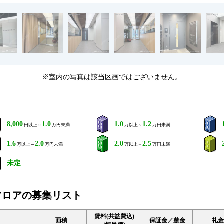
※室内の写真は該当区画ではございません。
8,000
1.0
1.0
1.2
円以上～
万円未満
万以上～
万円未満
1.6
2.0
2.0
2.5
万以上～
万円未満
万以上～
万円未満
未定
フロアの募集リスト
賃料(共益費込)
面積
保証金／敷金
礼金