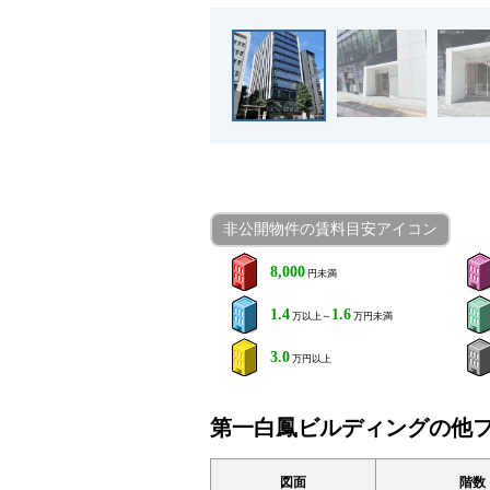
非公開物件の賃料目安アイコン
8,000
円未満
1.4
1.6
万以上～
万円未満
3.0
万円以上
第一白鳳ビルディングの他
図面
階数