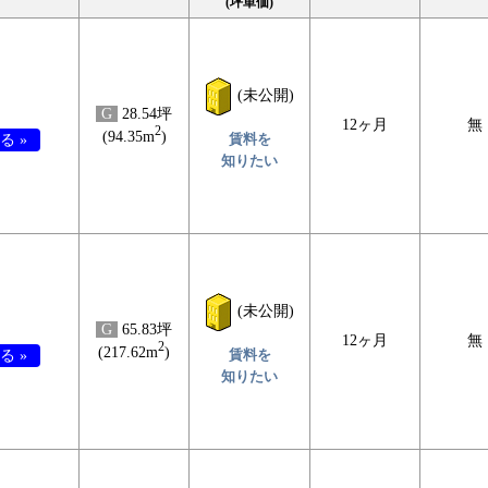
(坪単価)
(未公開)
G
28.54坪
12ヶ月
無
2
(94.35m
)
賃料を
る »
知りたい
(未公開)
G
65.83坪
12ヶ月
無
2
(217.62m
)
賃料を
る »
知りたい