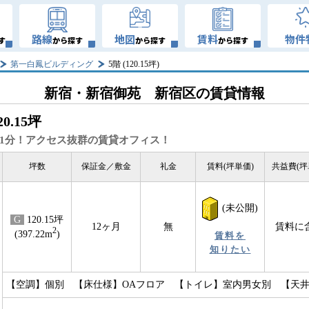
路線
地図
賃料
物件
す
から探す
から探す
から探す
第一白鳳ビルディング
5階 (120.15坪)
新宿・新宿御苑 新宿区の賃貸情報
20.15坪
1分！アクセス抜群の賃貸オフィス！
坪数
保証金／敷金
礼金
賃料(坪単価)
共益費(坪
(未公開)
G
120.15坪
12ヶ月
無
賃料に
2
(397.22m
)
賃料を
知りたい
【空調】個別 【床仕様】OAフロア 【トイレ】室内男女別 【天井高】