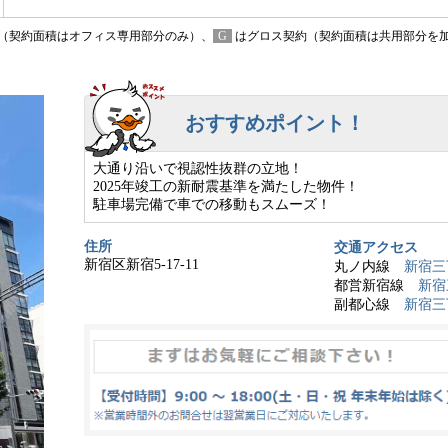
（契約面積はオフィス専用部分のみ）、
G
はグロス契約（契約面積は共用部分を
おすすめポイント！
大通り沿いで視認性抜群の立地！
2025年竣工の新耐震基準を満たした物件！
駐車場完備で車での移動もスムーズ！
住所
交通アクセス
新宿区新宿5-17-11
丸ノ内線
新宿三
都営新宿線
新宿
副都心線
新宿三