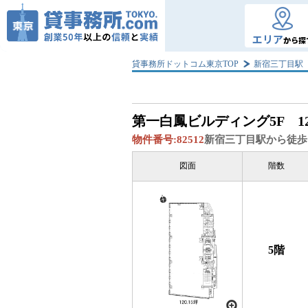
エリア
から探
貸事務所ドットコム東京TOP
新宿三丁目駅
第一白鳳ビルディング
5F 1
物件番号:
82512
新宿三丁目駅から徒歩
図面
階数
5階