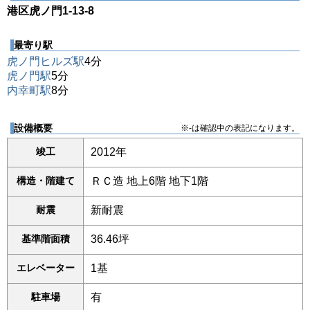
港区虎ノ門1-13-8
最寄り駅
虎ノ門ヒルズ駅
4分
虎ノ門駅
5分
内幸町駅
8分
設備概要
※-は確認中の表記になります。
竣工
2012年
構造・階建て
ＲＣ造 地上6階 地下1階
耐震
新耐震
基準階面積
36.46坪
エレベーター
1基
駐車場
有