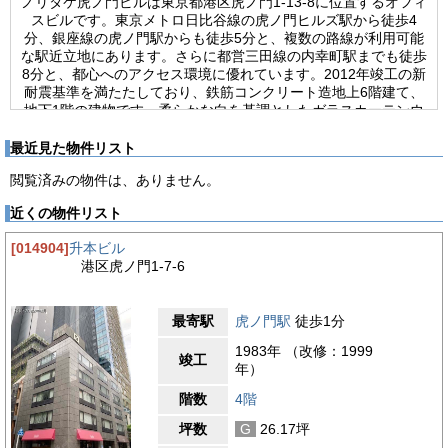
ノリタケ虎ノ門ビルは東京都港区虎ノ門1-13-8に位置するオフィ
スビルです。東京メトロ日比谷線の虎ノ門ヒルズ駅から徒歩4
分、銀座線の虎ノ門駅からも徒歩5分と、複数の路線が利用可能
な駅近立地にあります。さらに都営三田線の内幸町駅までも徒歩
8分と、都心へのアクセス環境に優れています。2012年竣工の新
耐震基準を満たたしており、鉄筋コンクリート造地上6階建て、
地下1階の建物です。柔らかな白を基調としたガラスカーテンウ
ォールの外観は高級感かつ上品で優しい雰囲気のデザインです。
基準階賃貸面積36.46坪の貸室は、天井高2,650mmを確保し効率
最近見た物件リスト
的な作りとなっております。ワンフロア・ワンテナントの賃貸形
閲覧済みの物件は、ありません。
態で、プライバシーが確保された貸室となっています。執務環境
面でも、個別空調システムとフリーアクセスフロアを完備。テナ
近くの物件リスト
ント企業様のニーズに合わせたレイアウト設計が可能です。さら
に室外に男女別トイレも設けられるなど、細部にわたる配慮がな
[014904]
升本ビル
されています。ビル設備としては乗用11人乗りのエレベーター
港区虎ノ門1-7-6
が1基、20台収容可能な機械式駐車場を完備しています。ますま
す開発の進む虎ノ門エリアは、さらなる賑わいを見せています。
落ち着いた上質な環境とビジネス機能が調和した、機能性とプレ
最寄駅
虎ノ門駅
徒歩1分
ミアムな立地環境が魅力のオフィスビルです。
1983年 （改修：1999
【周辺ガイド】
竣工
年）
港区虎ノ門3に位置するノリタケ虎ノ門ビルです。近年大規模な
再開発が行われ、複合ビル、公園や緑地、商業施設が一体となっ
階数
4階
た魅力的な街区が生まれました。トレンドに敏感な人々を惹きつ
坪数
G
26.17坪
け、さらに魅力のあるエリアとなっています。ビジネスと生活の