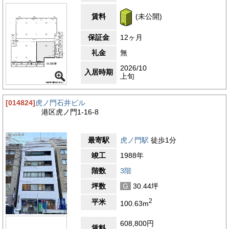
賃料
(未公開)
保証金
12ヶ月
礼金
無
2026/10
入居時期
上旬
[014824]
虎ノ門石井ビル
港区虎ノ門1-16-8
最寄駅
虎ノ門駅
徒歩1分
竣工
1988年
階数
3階
坪数
G
30.44坪
2
平米
100.63m
608,800円
賃料