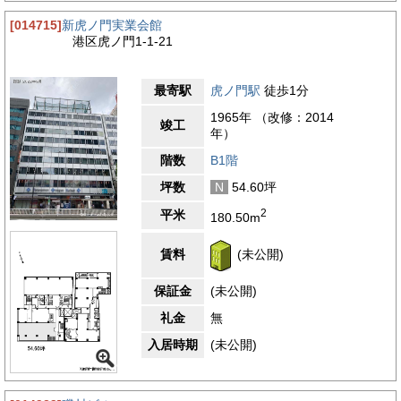
[014715]
新虎ノ門実業会館
港区虎ノ門1-1-21
最寄駅
虎ノ門駅
徒歩1分
1965年 （改修：2014
竣工
年）
階数
B1階
坪数
N
54.60坪
2
平米
180.50m
賃料
(未公開)
保証金
(未公開)
礼金
無
入居時期
(未公開)