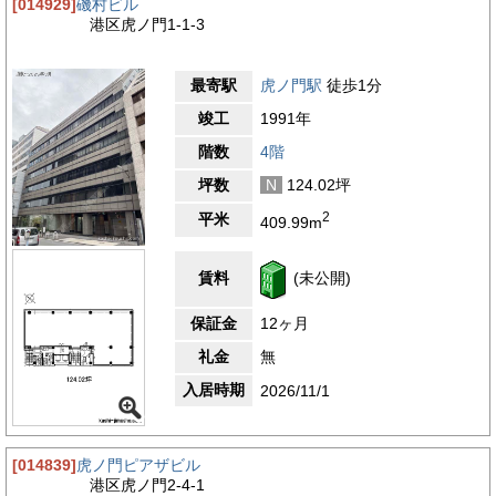
[014929]
磯村ビル
港区虎ノ門1-1-3
最寄駅
虎ノ門駅
徒歩1分
竣工
1991年
階数
4階
坪数
N
124.02坪
2
平米
409.99m
賃料
(未公開)
保証金
12ヶ月
礼金
無
入居時期
2026/11/1
[014839]
虎ノ門ピアザビル
港区虎ノ門2-4-1