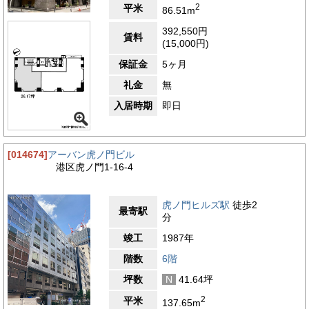
質が高い、理想的な環境が実現されています。立地的にも日比谷
2
平米
86.51m
線や銀座線、都営三田線が利用でき、東京の主要ビジネス街に隣
接しており、日比谷線や銀座線、都営三田線などの複数の路線を
392,550円
賃料
利用できるため、どこへでも容易に移動が可能です。交通の利便
(15,000円)
性も抜群のエリアと言えます。徒歩圏内に複数の路線を利用可能
で、都心へのビジネス活動に便利な立地条件と都心ながらも落ち
保証金
5ヶ月
着いた環境が魅力です。高級感と機能性が調和した虎ノ門エリア
礼金
無
に立地するノリタケ虎ノ門ビルです。
入居時期
即日
4.2
【評価】
駅からの距離
設備
[014674]
アーバン虎ノ門ビル
港区虎ノ門1-16-4
耐震性
エントランス
虎ノ門ヒルズ駅
徒歩2
最寄駅
分
竣工
1987年
階数
6階
坪数
N
41.64坪
2
平米
137.65m