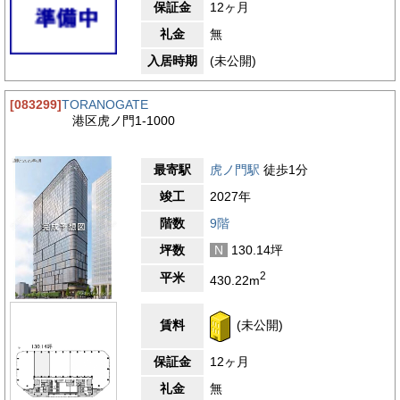
保証金
12ヶ月
礼金
無
入居時期
(未公開)
[083299]
TORANOGATE
港区虎ノ門1-1000
最寄駅
虎ノ門駅
徒歩1分
竣工
2027年
階数
9階
坪数
N
130.14坪
2
平米
430.22m
賃料
(未公開)
保証金
12ヶ月
礼金
無