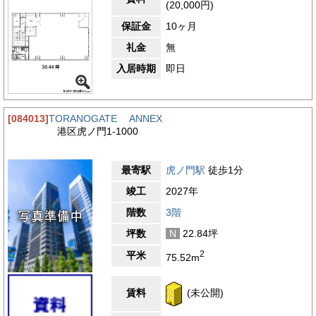
(20,000円)
保証金
10ヶ月
礼金
無
入居時期
即日
[084013]
TORANOGATE ANNEX
港区虎ノ門1-1000
最寄駅
虎ノ門駅
徒歩1分
竣工
2027年
階数
3階
坪数
N
22.84坪
2
平米
75.52m
賃料
(未公開)