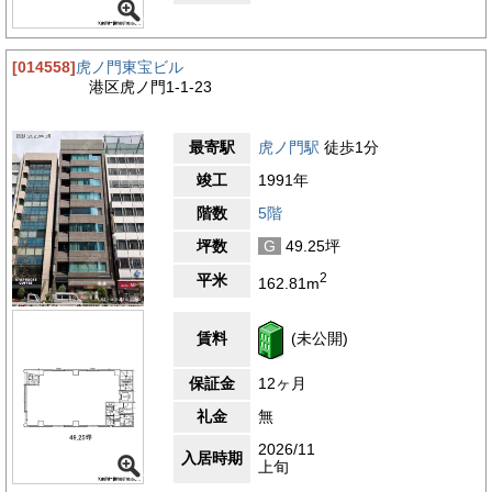
[014558]
虎ノ門東宝ビル
港区虎ノ門1-1-23
最寄駅
虎ノ門駅
徒歩1分
竣工
1991年
階数
5階
坪数
G
49.25坪
2
平米
162.81m
賃料
(未公開)
保証金
12ヶ月
礼金
無
2026/11
入居時期
上旬