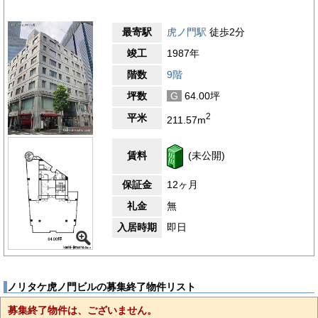
最寄駅
虎ノ門駅
徒歩2分
竣工
1987年
階数
9階
坪数
G
64.00坪
2
平米
211.57m
賃料
(未公開)
保証金
12ヶ月
礼金
無
入居時期
即日
ノリタケ虎ノ門ビルの募集終了物件リスト
募集終了物件は、ございません。