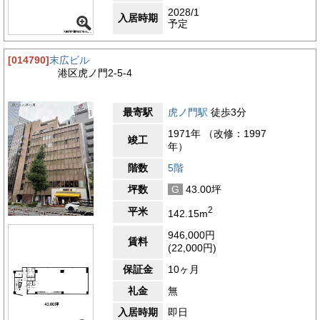
2028/1
入居時期
予定
[014790]
末広ビル
港区虎ノ門2-5-4
最寄駅
虎ノ門駅
徒歩3分
1971年 （改修：1997
竣工
年）
階数
5階
坪数
G
43.00坪
2
平米
142.15m
946,000円
賃料
(22,000円)
保証金
10ヶ月
礼金
無
入居時期
即日