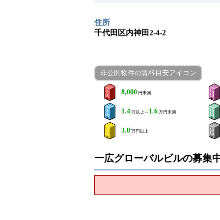
住所
千代田区内神田2-4-2
非公開物件の賃料目安アイコン
8,000
円未満
1.4
1.6
万以上～
万円未満
3.0
万円以上
一広グローバルビルの募集