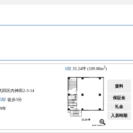
2
6階
33.24坪 (109.88m
)
賃料
田区内神田2-3-14
保証金
田駅
徒歩3分
礼金
59年
入居時期