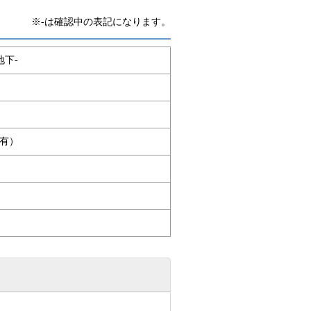
※-は確認中の表記になります。
地下-
有）