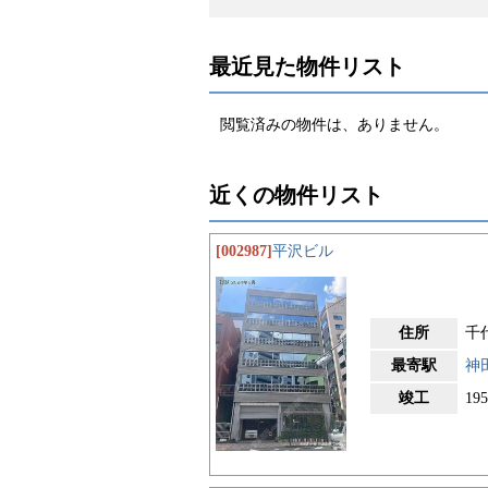
最近見た物件リスト
閲覧済みの物件は、ありません。
近くの物件リスト
[002987]
平沢ビル
住所
千代
最寄駅
神
竣工
19