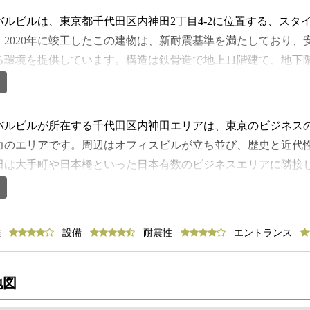
バルビルは、東京都千代田区内神田2丁目4-2に位置する、スタ
。2020年に竣工したこの建物は、新耐震基準を満たしており、
る環境を提供しています。構造は鉄骨造で地上11階建て、地下
ンパクトながら効率的に利用できる設計となっています。立地面
て東京メトロ銀座線が利用可能な神田駅から徒歩4分圏内にあ
】
徒歩5分圏内で利用できるため、複数路線を活用した柔軟なア
バルビルが所在する千代田区内神田エリアは、東京のビジネス
ジネスの中心地にも近く、都心の主要拠点へスムーズに移動で
力のエリアです。周辺はオフィスビルが立ち並び、歴史と近代
なメリットとなります。外堀通りから少し入った比較的静かな
田は大手町や日本橋といった日本有数のビジネスエリアに隣接
の中で業務に集中しやすいのも特徴です。外観は現代的で洗練
が集積しているため、日々活発なビジネス活動が行われていま
るエントランスは来訪者に良い印象を与えます。ビル内には13
かな立地でありながら、飲食店やカフェ、コンビニエンススト
、利用者の動線をスムーズに確保。セキュリティ面では機械警備
食や休憩時には、ビジネスマンが集う多彩な飲食店が軒を連ね
離
設備
耐震性
エントランス
で、時間を気にせずフレキシブルに利用できる点も魅力です。
ャンルの店舗が揃っています。ランチタイムには賑わいを見せ
荷物の受け取りや発送も効率的に行えます。貸室内はワンフロ
囲気も保たれているため、仕事に集中できる環境です。また、
囲を気にせず快適にオフィス運営が可能です。個別空調システ
活関連施設も多数点在し、日常業務や緊急時の対応にも便利で
地図
管理ができ、OAフロア仕様のため配線の整理もしやすく、機
用できるジムやフィットネスクラブも徒歩圏内にあり、仕事と