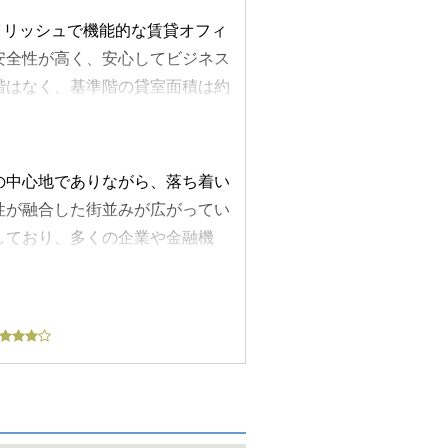
イリッシュで機能的な賃貸オフィ
安全性が高く、安心してビジネス
階はなく、基準階の貸室面積は約
では、JR山手線・中央線・京浜東
り、さらに東京メトロ丸ノ内線の
クセスが可能です。大手町や日本
の中心地でありながら、落ち着い
きる利便性は、ビジネスシーンに
性が融合した街並みが広がってい
エリアに位置しているため、落ち
しており、多くの企業や金融機
されたデザインを採用しており、
す。周辺は外堀通りから一歩入っ
人乗りのエレベーターが1基設置
アなどの生活利便施設も充実して
システムを導入し、24時間の入
ており、和食から洋食、カフェま
また、宅配ボックスも完備されて
ますが、オフィス街ならではの落
ア・ワンテナントの独立性が高い
周辺には郵便局や銀行、クリニッ
ムにより、季節や時間帯に応じた
す。オフィスワーカーの健康維持
能的なオフィス空間を実現してい
プライベートのバランスを取るの