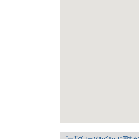
ます。トイ
に適してい
るため、快
ポットも豊
す。
クスできる
り、各種手
察署や交番
「一広グローバルビル」に関する