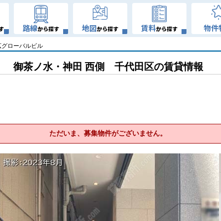
路線
地図
賃料
物件
す
から探す
から探す
から探す
広グローバルビル
御茶ノ水・神田 西側 千代田区の賃貸情報
ただいま、募集物件がございません。