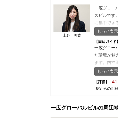
一広グロー
スビルです
に集中でき
37坪とコ
もっと表示
上野 美貴
北線、そし
【周辺ガイド
大手町駅も
一広グロー
橋などのビ
た環境が魅
おいて大き
ます。内神
着いた環境
関、官公庁
もっと表示
清潔感のあ
た比較的静
4.1
されており
【評価】
います。昼
駅からの距
退館が可能
で多様なジ
いるため、
ち着いた雰
設計で、周
クなどの生
一広グローバルビルの周辺
快適な室温
のために利