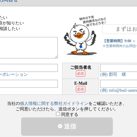
たい
容が知りたい
相談したい
まずは
【営業時間】9:00 ～
※営業時間外のお問合
ご担当者名
必須
コーポレーション
(例) 郡司 穣
E-Mail
必須
(例) info@buil-sanes
当社の
個人情報に関する弊社ガイドライン
をご確認いただき、
ご同意いただけたら、送信ボタンを押してください。
同意する
送信