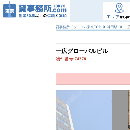
エリア
から探
貸事務所ドットコム東京TOP
神田駅
一
一広グローバルビル
物件番号:
74378