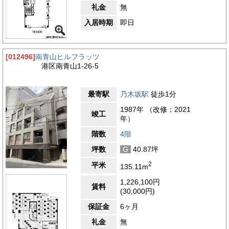
礼金
無
入居時期
即日
[012496]
南青山ヒルフラッツ
港区南青山1-26-5
最寄駅
乃木坂駅
徒歩1分
1987年 （改修：2021
竣工
年）
階数
4階
坪数
G
40.87坪
2
平米
135.11m
1,226,100円
賃料
(30,000円)
保証金
6ヶ月
礼金
無