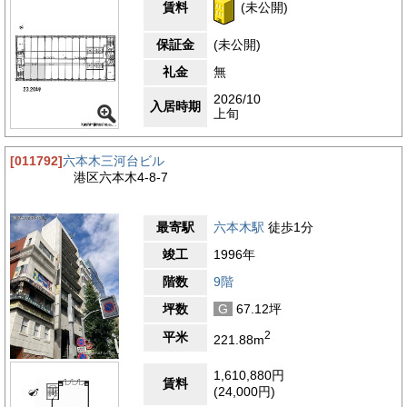
賃料
(未公開)
保証金
(未公開)
礼金
無
2026/10
入居時期
上旬
[011792]
六本木三河台ビル
港区六本木4-8-7
最寄駅
六本木駅
徒歩1分
竣工
1996年
階数
9階
坪数
G
67.12坪
2
平米
221.88m
1,610,880円
賃料
(24,000円)