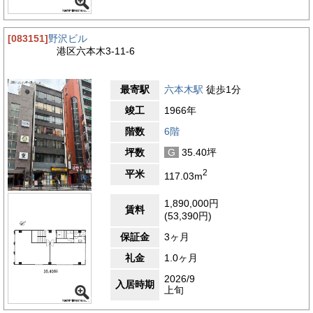
[083151]
野沢ビル
港区六本木3-11-6
最寄駅
六本木駅
徒歩1分
竣工
1966年
階数
6階
坪数
G
35.40坪
2
平米
117.03m
1,890,000円
賃料
(53,390円)
保証金
3ヶ月
礼金
1.0ヶ月
2026/9
入居時期
上旬