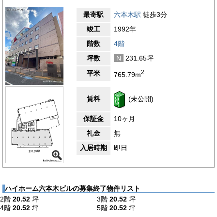
最寄駅
六本木駅
徒歩3分
竣工
1992年
階数
4階
坪数
N
231.65坪
2
平米
765.79m
賃料
(未公開)
保証金
10ヶ月
礼金
無
入居時期
即日
ハイホーム六本木ビルの募集終了物件リスト
2階
20.52
坪
3階
20.52
坪
4階
20.52
坪
5階
20.52
坪