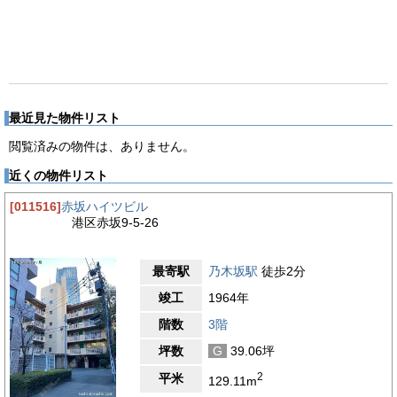
最近見た物件リスト
閲覧済みの物件は、ありません。
近くの物件リスト
[011516]
赤坂ハイツビル
港区赤坂9-5-26
最寄駅
乃木坂駅
徒歩2分
竣工
1964年
階数
3階
坪数
G
39.06坪
2
平米
129.11m