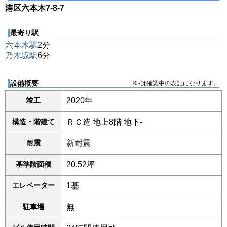
港区六本木7-8-7
最寄り駅
六本木駅
2分
乃木坂駅
6分
設備概要
※-は確認中の表記になります。
竣工
2020年
構造・階建て
ＲＣ造 地上8階 地下-
耐震
新耐震
基準階面積
20.52坪
エレベーター
1基
駐車場
無