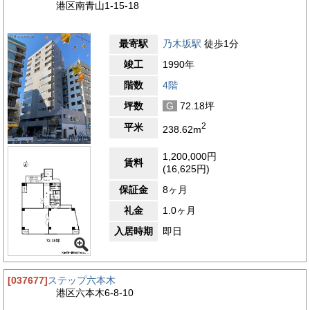
港区南青山1-15-18
最寄駅
乃木坂駅
徒歩1分
竣工
1990年
階数
4階
坪数
G
72.18坪
2
平米
238.62m
1,200,000円
賃料
(16,625円)
保証金
8ヶ月
礼金
1.0ヶ月
入居時期
即日
[037677]
ステップ六本木
港区六本木6-8-10