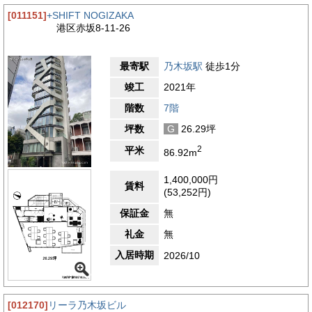
[011151]
+SHIFT NOGIZAKA
港区赤坂8-11-26
最寄駅
乃木坂駅
徒歩1分
竣工
2021年
階数
7階
坪数
G
26.29坪
2
平米
86.92m
1,400,000円
賃料
(53,252円)
保証金
無
礼金
無
入居時期
2026/10
[012170]
リーラ乃木坂ビル