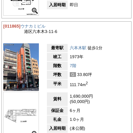
入居時期
即日
[011865]
ウナカミビル
港区六本木3-11-6
最寄駅
六本木駅
徒歩1分
竣工
1973年
階数
7階
坪数
G
33.80坪
2
平米
111.74m
1,690,000円
賃料
(50,000円)
保証金
6ヶ月
礼金
1.0ヶ月
入居時期
(未公開)