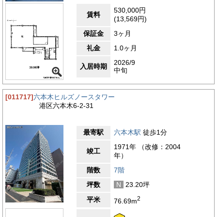
530,000円
賃料
(13,569円)
保証金
3ヶ月
礼金
1.0ヶ月
2026/9
入居時期
中旬
[011717]
六本木ヒルズノースタワー
港区六本木6-2-31
最寄駅
六本木駅
徒歩1分
1971年 （改修：2004
竣工
年）
階数
7階
坪数
N
23.20坪
2
平米
76.69m