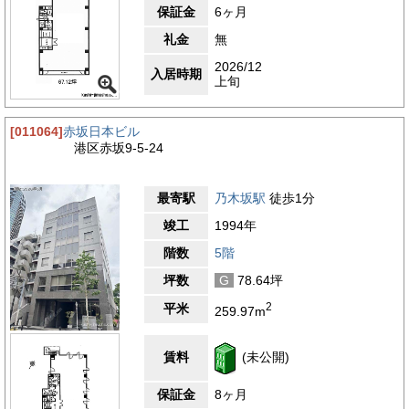
保証金
6ヶ月
礼金
無
2026/12
入居時期
上旬
[011064]
赤坂日本ビル
港区赤坂9-5-24
最寄駅
乃木坂駅
徒歩1分
竣工
1994年
階数
5階
坪数
G
78.64坪
2
平米
259.97m
賃料
(未公開)
保証金
8ヶ月