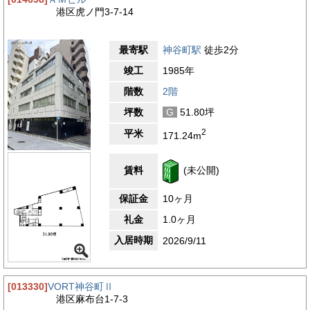
港区虎ノ門3-7-14
最寄駅
神谷町駅
徒歩2分
竣工
1985年
階数
2階
坪数
G
51.80坪
2
平米
171.24m
賃料
(未公開)
保証金
10ヶ月
礼金
1.0ヶ月
入居時期
2026/9/11
[013330]
VORT神谷町Ⅱ
港区麻布台1-7-3