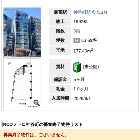
最寄駅
神谷町駅
徒歩3分
竣工
1992年
階数
3階
坪数
G
53.69坪
2
平米
177.49m
賃料
(未公開)
保証金
5ヶ月
礼金
1.0ヶ月
入居時期
2026/9/1
NCOメトロ神谷町の募集終了物件リスト
募集終了物件は、ございません。