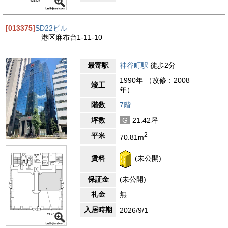
[013375]
SD22ビル
港区麻布台1-11-10
最寄駅
神谷町駅
徒歩2分
1990年 （改修：2008
竣工
年）
階数
7階
坪数
G
21.42坪
2
平米
70.81m
賃料
(未公開)
保証金
(未公開)
礼金
無
入居時期
2026/9/1