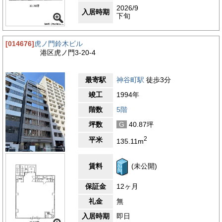
2026/9
入居時期
下旬
[014676]
虎ノ門鈴木ビル
港区虎ノ門3-20-4
最寄駅
神谷町駅
徒歩3分
竣工
1994年
階数
5階
坪数
G
40.87坪
2
平米
135.11m
賃料
(未公開)
保証金
12ヶ月
礼金
無
入居時期
即日