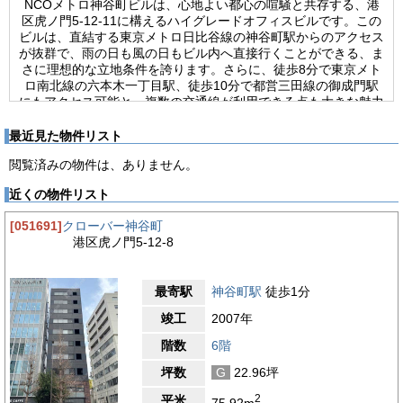
NCOメトロ神谷町ビルは、心地よい都心の喧騒と共存する、港
区虎ノ門5-12-11に構えるハイグレードオフィスビルです。この
ビルは、直結する東京メトロ日比谷線の神谷町駅からのアクセス
が抜群で、雨の日も風の日もビル内へ直接行くことができる、ま
さに理想的な立地条件を誇ります。さらに、徒歩8分で東京メト
ロ南北線の六本木一丁目駅、徒歩10分で都営三田線の御成門駅
にもアクセス可能と、複数の交通線が利用できる点も大きな魅力
です。桜田通りに面しているため、視認性が高く、来訪者への説
明がしやすいのも特徴の一つ。活気ある街並みが、日々のビジネ
最近見た物件リスト
スシーンに活力を与えてくれます。2018年に竣工したこのビル
閲覧済みの物件は、ありません。
は、最新の耐震基準を満たし、制震構造を採用することで、安全
性にも優れています。地上8階、地下2階の建造物で、基準階面
近くの物件リスト
積は約151坪となっております。ビル内には2基のエレベーター
が備えられ、駐車場、機械警備、オートロック、光ファイバーと
[051691]
クローバー神谷町
いった最先端の設備が完備されています。24時間使用可能で、
港区虎ノ門5-12-8
どのような業種の企業にも柔軟に対応できる自由度の高い環境で
す。ビル内のオフィスは、ワンフロア・ワンテナント制で、個別
空調やOAフロアが完備されているため、使用する企業のニーズ
最寄駅
神谷町駅
徒歩1分
に合わせたカスタマイズが可能です。トイレは室外に男女別で設
置されており、基準階の天井高は2,800mmと広々としており、
竣工
2007年
開放感あふれるオフィス空間です。
階数
6階
【周辺ガイド】
坪数
G
22.96坪
NCOメトロ神谷町ビルの周辺環境は、ビジネスと日常が交錯す
る港区虎ノ門の賑わいの中にありながら、都会のオアシスのよう
2
平米
75.92m