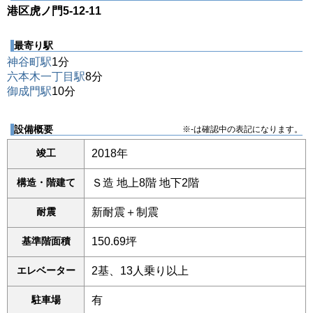
港区虎ノ門5-12-11
最寄り駅
神谷町駅
1分
六本木一丁目駅
8分
御成門駅
10分
設備概要
※-は確認中の表記になります。
竣工
2018年
構造・階建て
Ｓ造 地上8階 地下2階
耐震
新耐震＋制震
基準階面積
150.69坪
エレベーター
2基、13人乗り以上
駐車場
有