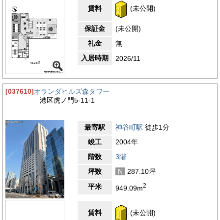
賃料
(未公開)
保証金
(未公開)
礼金
無
入居時期
2026/11
[037610]
オランダヒルズ森タワー
港区虎ノ門5-11-1
最寄駅
神谷町駅
徒歩1分
竣工
2004年
階数
3階
坪数
N
287.10坪
2
平米
949.09m
賃料
(未公開)