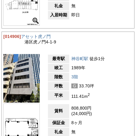
礼金
無
入居時期
即日
[014906]
アセット虎ノ門
港区虎ノ門4-1-9
最寄駅
神谷町駅
徒歩1分
竣工
1989年
階数
3階
坪数
G
33.70坪
2
平米
111.41m
808,800円
賃料
(24,000円)
保証金
8ヶ月
礼金
無