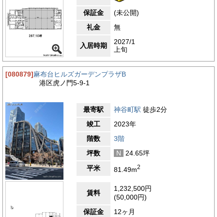
保証金
(未公開)
礼金
無
2027/1
入居時期
上旬
[080879]
麻布台ヒルズガーデンプラザB
港区虎ノ門5-9-1
最寄駅
神谷町駅
徒歩2分
竣工
2023年
階数
3階
坪数
N
24.65坪
2
平米
81.49m
1,232,500円
賃料
(50,000円)
保証金
12ヶ月