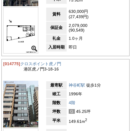
な落ち着きを持ち合わせています。神谷町駅と直結しているた
め、東京の天候に左右されずにアクセスすることができるのはも
630,000円
ちろんのこと、周辺にはビジネスパーソンの日常を支える様々な
賃料
(27,439円)
施設が充実しています。ランチやアフター5のひと時に利用でき
る、多彩な飲食店やカフェが周囲に豊富に点在しています。和食
2,079,000
からイタリアン、カジュアルなカフェからちょっとしたバーま
保証金
(90,549)
で、さまざまなニーズに応えることができる選択肢があります。
コンビニエンスストアや、日常の買い物に便利なスーパーマーケ
礼金
1.0ヶ月
ットも手軽に利用できます。このエリアは六本木一丁目駅や御成
入居時期
即日
門駅といった他のビジネス街へのアクセスも良好で、東京の主要
なビジネスエリアへの移動も容易です。ビジネス以外の時間に
は、近隣のアートスペースやギャラリーで文化的な刺激を受けた
[014775]
クロスポイント虎ノ門
り、美しい公園でリフレッシュすることも可能です。
港区虎ノ門3-18-16
4.8
【評価】
駅からの距離
最寄駅
神谷町駅
徒歩1分
設備
竣工
1996年
耐震性
階数
4階
エントランス
坪数
G
45.25坪
2
平米
149.61m