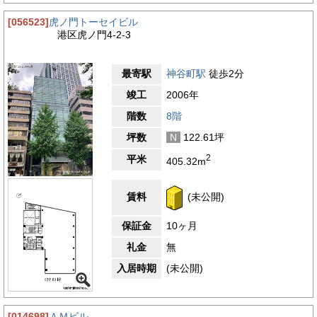
[056523]
虎ノ門トーセイビル
港区虎ノ門4-2-3
最寄駅
神谷町駅
徒歩2分
竣工
2006年
階数
8階
坪数
N
122.61坪
2
平米
405.32m
賃料
(未公開)
保証金
10ヶ月
礼金
無
入居時期
(未公開)
[014698]
ＡＭビル