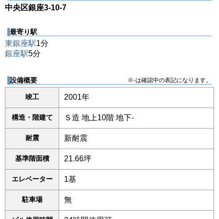
中央区銀座3-10-7
最寄り駅
東銀座駅
1分
銀座駅
5分
設備概要
※-は確認中の表記になります。
竣工
2001年
構造・階建て
Ｓ造 地上10階 地下-
耐震
新耐震
基準階面積
21.66坪
エレベーター
1基
駐車場
無