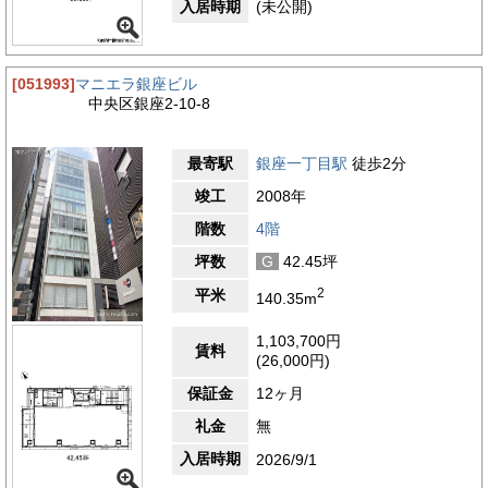
入居時期
(未公開)
[051993]
マニエラ銀座ビル
中央区銀座2-10-8
最寄駅
銀座一丁目駅
徒歩2分
竣工
2008年
階数
4階
坪数
G
42.45坪
2
平米
140.35m
1,103,700円
賃料
(26,000円)
保証金
12ヶ月
礼金
無
入居時期
2026/9/1