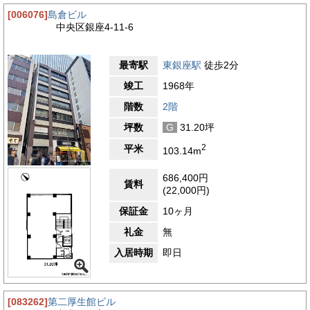
[006076]
島倉ビル
中央区銀座4-11-6
最寄駅
東銀座駅
徒歩2分
竣工
1968年
階数
2階
坪数
G
31.20坪
2
平米
103.14m
686,400円
賃料
(22,000円)
保証金
10ヶ月
礼金
無
入居時期
即日
[083262]
第二厚生館ビル