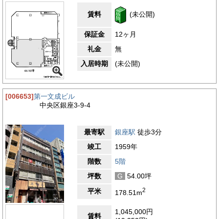
賃料
(未公開)
保証金
12ヶ月
礼金
無
入居時期
(未公開)
[006653]
第一文成ビル
中央区銀座3-9-4
最寄駅
銀座駅
徒歩3分
竣工
1959年
階数
5階
坪数
G
54.00坪
2
平米
178.51m
1,045,000円
賃料