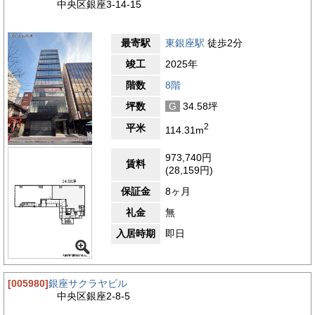
中央区銀座3-14-15
最寄駅
東銀座駅
徒歩2分
竣工
2025年
階数
8階
坪数
G
34.58坪
2
平米
114.31m
973,740円
賃料
(28,159円)
保証金
8ヶ月
礼金
無
入居時期
即日
[005980]
銀座サクラヤビル
中央区銀座2-8-5