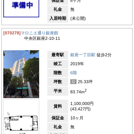
保証金
8ヶ月
礼金
無
入居時期
(未公開)
[070278]
マロニエ通り銀座館
中央区銀座2-10-11
最寄駅
銀座一丁目駅
徒歩2分
竣工
2019年
階数
6階
坪数
G
25.33坪
2
平米
83.74m
1,100,000円
賃料
(43,427円)
保証金
10ヶ月
礼金
無