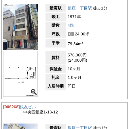
最寄駅
銀座一丁目駅
徒歩1分
竣工
1971年
階数
4階
坪数
G
24.00坪
2
平米
79.34m
576,000円
賃料
(24,000円)
保証金
10ヶ月
礼金
1.0ヶ月
入居時期
即日
[006268]
銀友ビル
中央区銀座1-13-12
最寄駅
銀座一丁目駅
徒歩1分