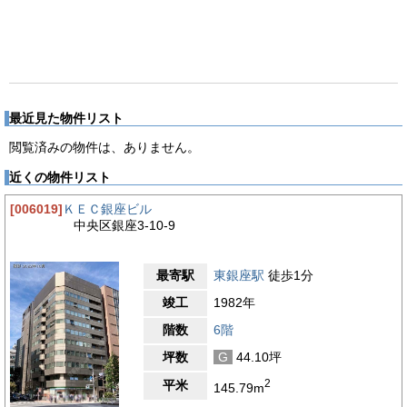
最近見た物件リスト
閲覧済みの物件は、ありません。
近くの物件リスト
[006019]
ＫＥＣ銀座ビル
中央区銀座3-10-9
最寄駅
東銀座駅
徒歩1分
竣工
1982年
階数
6階
坪数
G
44.10坪
2
平米
145.79m