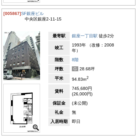
[005867]
SF銀座ビル
中央区銀座2-11-15
最寄駅
銀座一丁目駅
徒歩2分
1993年 （改修：2008
竣工
年）
階数
8階
坪数
G
28.68坪
2
平米
94.83m
745,680円
賃料
(26,000円)
保証金
(未公開)
礼金
無
入居時期
即日