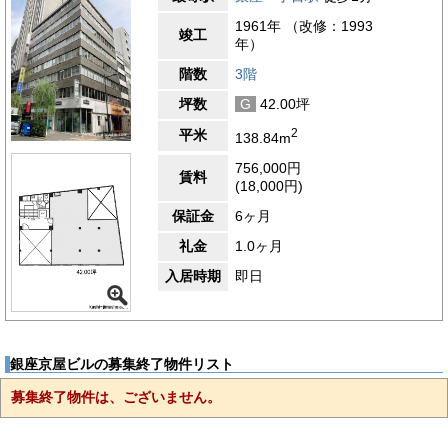
1961年 （改修：1993
竣工
年）
階数
3階
坪数
G
42.00坪
2
平米
138.84m
756,000円
賃料
(18,000円)
保証金
6ヶ月
礼金
1.0ヶ月
入居時期
即日
銀座京屋ビルの募集終了物件リスト
募集終了物件は、ございません。