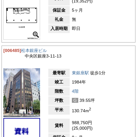
(19,352円)
保証金
5ヶ月
礼金
無
入居時期
即日
[006485]
松本銀座ビル
中央区銀座3-11-13
最寄駅
東銀座駅
徒歩1分
竣工
1984年
階数
4階
坪数
G
39.55坪
2
平米
130.74m
988,750円
賃料
(25,000円)