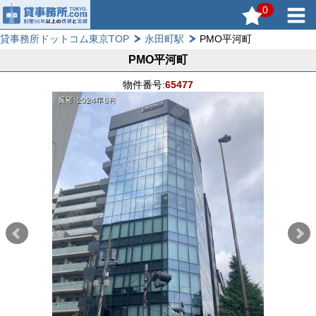
0
貸事務所ドットコム東京TOP
永田町駅
PMO平河町
PMO平河町
物件番号:
65477