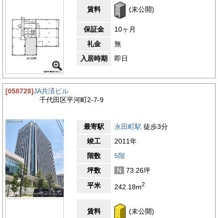
賃料
(未公開)
保証金
10ヶ月
礼金
無
入居時期
即日
[058728]
JA共済ビル
千代田区平河町2-7-9
最寄駅
永田町駅
徒歩3分
竣工
2011年
階数
5階
坪数
N
73.26坪
2
平米
242.18m
賃料
(未公開)