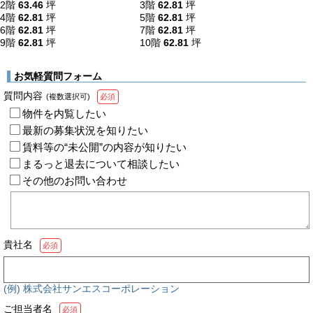
2階
63.46
坪
3階
62.81
坪
4階
62.81
坪
5階
62.81
坪
6階
62.81
坪
7階
62.81
坪
9階
62.81
坪
10階
62.81
坪
お気軽質問フォーム
質問内容
(複数選択可)
必須
物件を内覧したい
最新の募集状況を知りたい
賃料等の“未公開”の内容が知りたい
まるっと退去について相談したい
その他のお問い合わせ
貴社名
必須
(例) 株式会社サンエスコーポレーション
ご担当者名
必須