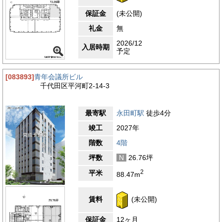
保証金
(未公開)
礼金
無
2026/12
入居時期
予定
[083893]
青年会議所ビル
千代田区平河町2-14-3
最寄駅
永田町駅
徒歩4分
竣工
2027年
階数
4階
坪数
N
26.76坪
2
平米
88.47m
賃料
(未公開)
保証金
12ヶ月