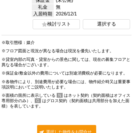
保証金
(未公開)
礼金
無
入居時期
2026/12/1
検討リスト
選択する
※取引態様：媒介
※フロア図面と現況が異なる場合は現況を優先いたします。
※貸室内部の写真・貸室からの景色に関しては、現在の募集フロアと
異なる場合がございます。
※保証金/敷金以外の費用については別途消費税が必要になります。
※各物件により、別途費用が必要な場合には、物件紹介時又は重要事
項説明においてご説明いたします。
※面積の箇所に表示している
N
はネット契約（契約面積はオフィス
専用部分のみ）、
G
はグロス契約（契約面積は共用部分を加えた面
積）を表しています。
選択した物件をお問合せ