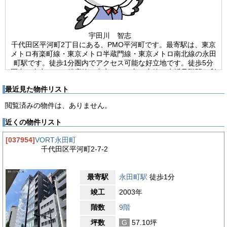
宇田川 智志
千代田区平河町2丁目にある、PMO平河町です。最寄駅は、東京
メトロ有楽町線・東京メトロ半蔵門線・東京メトロ南北線の永田
町駅です。徒歩1分圏内でアクセス可能な好立地です。徒歩5分
圏内で東京メトロ銀座線・東京メトロ丸ノ内線の赤坂見附駅も利
用可能となっています。青山通り沿いの角地に位置しているの
最近見た物件リスト
で、視認性・採光性がございます。車通りの多い周辺環境となっ
ています。スタイリッシュな印象の外観です。PMO平河町は、
閲覧済みの物件は、ありません。
2016年竣工の新耐震基準を満たした物件です。構造は、鉄骨
造・地上10階建て(地下階なし)、基準階は約62坪の賃貸オフィス
近くの物件リスト
ビルです。エントランスは、ゆったりとした清潔感のある空間と
なっています。ビル内には、11人乗りのエレベーターが2基設置
[037954]
VORT永田町
されています。平置き駐車場が3台、機械警備、オートロック、
千代田区平河町2-7-2
光ファイバーが完備されています。24時間使用可能で、使用時
間の制限はありません。貸室内は、ワンフロア・ワンテナントで
使い勝手良好です。個別空調・OAフロアが完備されています。
最寄駅
永田町駅
徒歩1分
トイレは室内で男女別になっています。個室と洗面台が複数ござ
います。ウォシュレットも完備されています。天高は、2,750ｍ
竣工
2003年
ｍです。
階数
9階
【周辺ガイド】
坪数
G
57.10坪
PMO平河町は東京都千代田区平河町2丁目にある物件です。青山