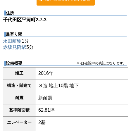
住所
千代田区平河町2-7-3
最寄り駅
永田町駅
1分
赤坂見附駅
5分
設備概要
※-は確認中の表記になります。
竣工
2016年
構造・階建て
Ｓ造 地上10階 地下-
耐震
新耐震
基準階面積
62.81坪
エレベーター
2基