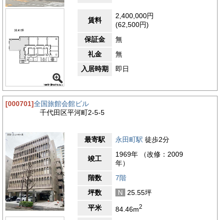
2,400,000円
賃料
(62,500円)
保証金
無
礼金
無
入居時期
即日
[000701]
全国旅館会館ビル
千代田区平河町2-5-5
最寄駅
永田町駅
徒歩2分
1969年 （改修：2009
竣工
年）
階数
7階
坪数
N
25.55坪
2
平米
84.46m