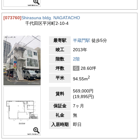
[073760]
Shirasuna bldg. NAGATACHO
千代田区平河町2-10-4
最寄駅
半蔵門駅
徒歩5分
竣工
2013年
階数
2階
坪数
G
28.60坪
2
平米
94.55m
569,000円
賃料
(19,895円)
保証金
7ヶ月
礼金
無
入居時期
即日