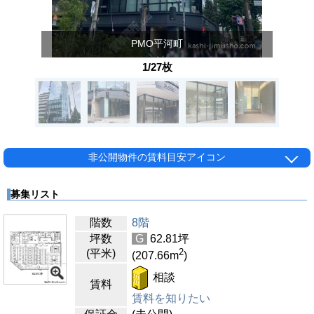
PMO平河町
1/27枚
非公開物件の賃料目安アイコン
募集リスト
階数
8階
坪数
G
62.81
坪
2
(平米)
(207.66
m
)
相談
賃料
賃料を知りたい