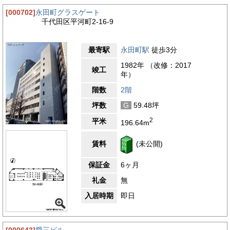
[000702]
永田町グラスゲート
千代田区平河町2-16-9
最寄駅
永田町駅
徒歩3分
1982年 （改修：2017
竣工
年）
階数
2階
坪数
G
59.48坪
2
平米
196.64m
賃料
(未公開)
保証金
6ヶ月
礼金
無
入居時期
即日