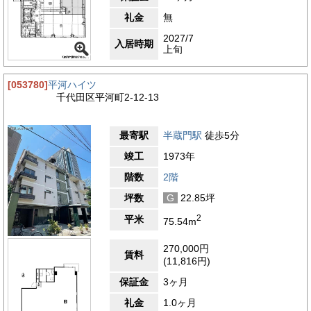
礼金
無
2027/7
入居時期
上旬
[053780]
平河ハイツ
千代田区平河町2-12-13
最寄駅
半蔵門駅
徒歩5分
竣工
1973年
階数
2階
坪数
G
22.85坪
2
平米
75.54m
270,000円
賃料
(11,816円)
保証金
3ヶ月
礼金
1.0ヶ月