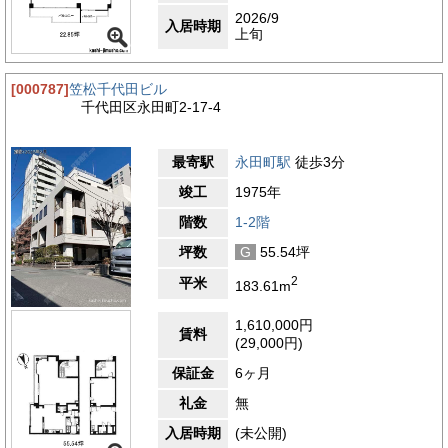
2026/9
入居時期
上旬
[000787]
笠松千代田ビル
千代田区永田町2-17-4
最寄駅
永田町駅
徒歩3分
竣工
1975年
階数
1-2階
坪数
G
55.54坪
2
平米
183.61m
1,610,000円
賃料
(29,000円)
保証金
6ヶ月
礼金
無
入居時期
(未公開)