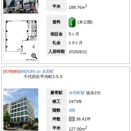
通りに面しており、来訪者にもご案内しやすい立地です。最寄り
2
平米
188.76m
駅は東京メトロ有楽町線・永田町駅、徒歩1分圏内でアクセス可
能です。他に東京メトロ半蔵門・南北線の永田町駅から徒歩1分
圏内、東京メトロ銀座線・丸の内線の赤坂見附駅から徒歩5分圏
賃料
(未公開)
内でアクセス可能です。渋谷駅・池袋駅までのアクセスも良好で
す。徒歩5分圏内に銀行・郵便局・コンビニエンスストアがあり
保証金
5ヶ月
ます。ちょっとしたお買い物に便利な環境です。永田町周辺は皇
居や最高裁判所などがあり、治安が良く閑静な街です。物件周辺
礼金
1.0ヶ月
は住宅やオフィスビルが多く立ち並んでおり、落ち着いた環境で
入居時期
す。
2026/8/11
・三菱UFJ銀行市ヶ谷支店 約550メートル(徒歩約7分)
・都道府県会館内郵便局 約110メートル(徒歩約1分)
・東京ガーデンテラス紀尾井町 約240メートル(徒歩約3分)
[078085]
MIDORI.so 永田町
・最高裁判所 約800メートル(徒歩約10分)
千代田区平河町2-5-3
・ローソン ＳＪＡ共済ビル店 約87メートル(徒歩約1分)
4.6
【評価】
最寄駅
永田町駅
徒歩2分
駅からの距離
竣工
1973年
設備
階数
4階
耐震性
坪数
G
38.41坪
エントランス
2
平米
127.00m