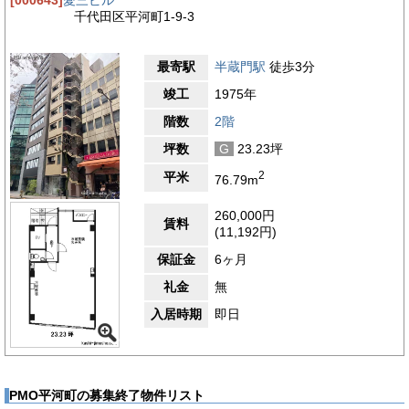
[000643]
愛三ビル
千代田区平河町1-9-3
最寄駅
半蔵門駅
徒歩3分
竣工
1975年
階数
2階
坪数
G
23.23坪
2
平米
76.79m
260,000円
賃料
(11,192円)
保証金
6ヶ月
礼金
無
入居時期
即日
PMO平河町の募集終了物件リスト