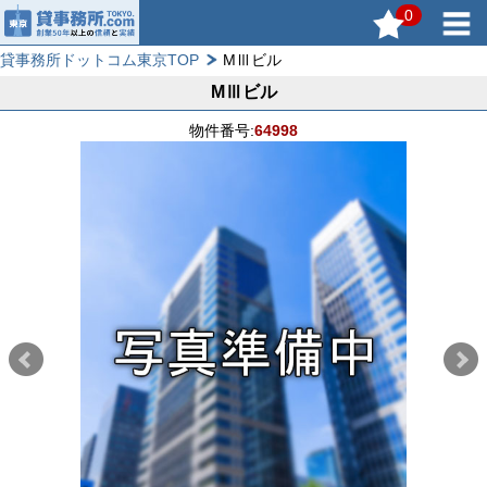
0
貸事務所ドットコム東京TOP
MⅢビル
MⅢビル
物件番号:
64998