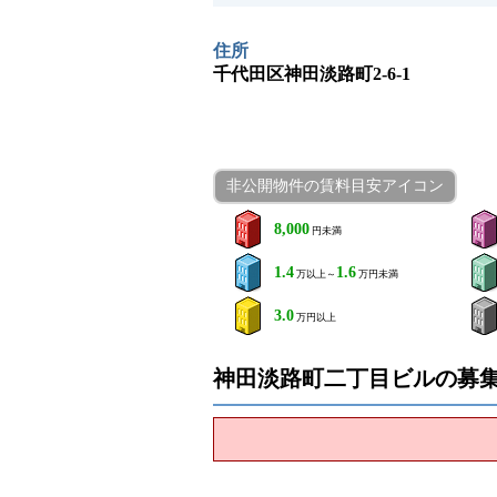
住所
千代田区神田淡路町2-6-1
非公開物件の賃料目安アイコン
8,000
円未満
1.4
1.6
万以上～
万円未満
3.0
万円以上
神田淡路町二丁目ビルの募