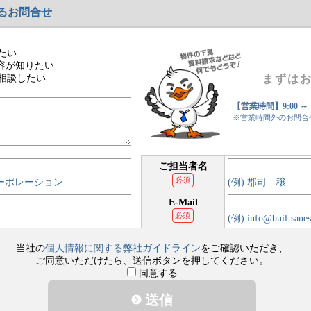
るお問合せ
たい
容が知りたい
相談したい
まずは
【営業時間】9:00 ～
※営業時間外のお問合
ご担当者名
必須
コーポレーション
(例) 郡司 穣
E-Mail
必須
(例) info@buil-sanes
当社の
個人情報に関する弊社ガイドライン
をご確認いただき、
ご同意いただけたら、送信ボタンを押してください。
同意する
送信