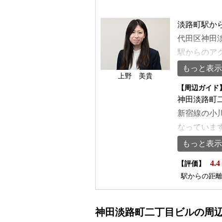
淡路町駅か
代田区神田淡
駅からのア
新御茶ノ水
もっと表示
上野 美貴
に複数路線
【周辺ガイド
上8階建て
神田淡路町
放で、開放時
新宿線の小
式駐車場を完
なっていま
ア・光ファ
もスムーズ
もっと表示
放的な室内
者の方にも
4.4
性、設備と
【評価】
約110メー
駅からの距
っています
・神田郵便局
・みずほ銀行
神田淡路町二丁目ビルの周