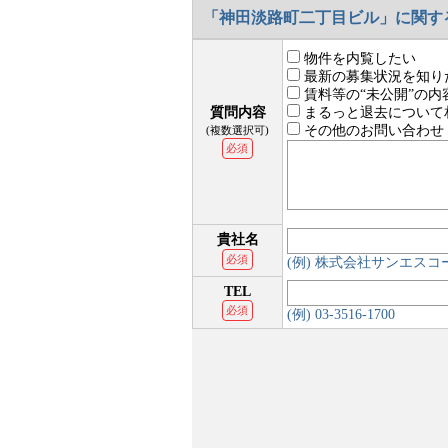
「神田淡路町二丁目ビル」に関す
物件を内覧したい
最新の募集状況を知り
賃料等の“未公開”の内
質問内容
まるっと退去について
その他のお問い合わせ
(複数選択可)
必須
貴社名
必須
(例) 株式会社サンエス
TEL
必須
(例) 03-3516-1700