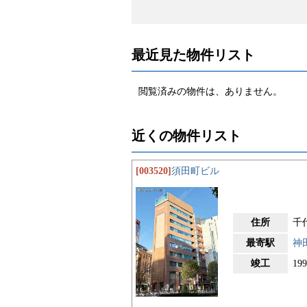
最近見た物件リスト
閲覧済みの物件は、ありません。
近くの物件リスト
[003520]
須田町ビル
住所
千
最寄駅
神
竣工
19