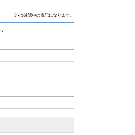
※-は確認中の表記になります。
下-