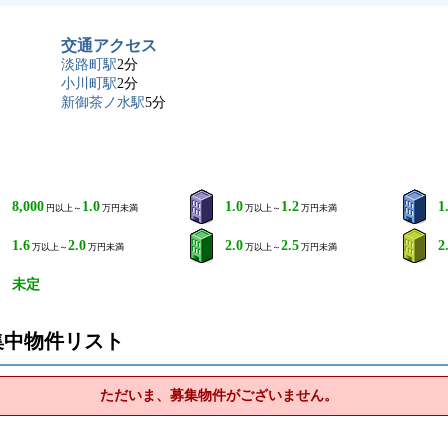
交通アクセス
淡路町駅
2分
小川町駅
2分
新御茶ノ水駅
5分
8,000
1.0
1.0
1.2
1
円以上～
万円未満
万以上～
万円未満
1.6
2.0
2.0
2.5
2
万以上～
万円未満
万以上～
万円未満
未定
集中物件リスト
ただいま、募集物件がございません。