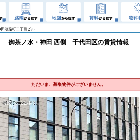
路線
地図
賃料
物件
す
から探す
から探す
から探す
神田淡路町二丁目ビル
御茶ノ水・神田 西側 千代田区の賃貸情報
ただいま、募集物件がございません。