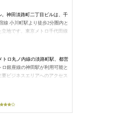
ル。神田淡路町二丁目ビルは、千
宿線 小川町駅より徒歩2分圏内と
た立地です。東京メトロ千代田線
歩圏内で利用可能。JR・私鉄とも
工は2011年、構造は鉄骨造地
を設置。エントランスは平日の開
京メトロ丸ノ内線の淡路町駅、都営
はございません。21台収容可能な機械
トロ銀座線の神田駅が利用可能と
,800mm。個別空調・OAフロ
主要ビジネスエリアへのアクセス
フロア約200坪の広々とした開
しているので、視認性が高く来訪
れるエントランスホール。利便
す。車でのアクセスも良好です。
スシーンにおいて便利な環境とな