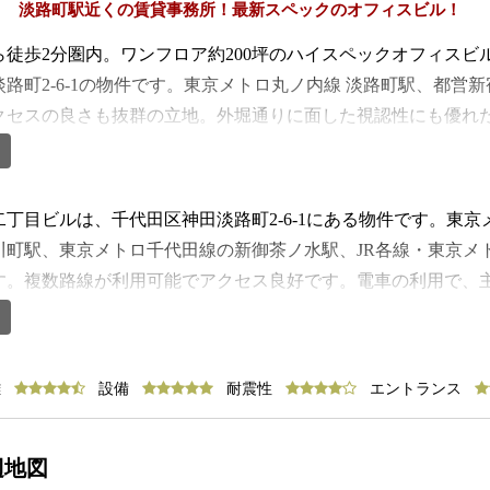
淡路町駅近くの賃貸事務所！最新スペックのオフィスビル！
ら徒歩2分圏内。ワンフロア約200坪のハイスペックオフィスビ
路町2-6-1の物件です。東京メトロ丸ノ内線 淡路町駅、都営新
クセスの良さも抜群の立地。外堀通りに面した視認性にも優れ
駅より徒歩5分圏内、JR線・東京メトロ銀座線 神田駅からも徒
が利用でき、主要ビジネスエリアへのアクセスもスムーズです。竣
】
、新耐震基準を満たした物件です。エレベーターは15人乗り3基
二丁目ビルは、千代田区神田淡路町2-6-1にある物件です。東
間は8:00-20:00です。24時間使用可能で、使用時間に制限
川町駅、東京メトロ千代田線の新御茶ノ水駅、JR各線・東京メ
備しています。基準階貸室面積は200.27坪、天井高はゆとりの2
す。複数路線が利用可能でアクセス良好です。電車の利用で、
イバー導入済です。使いやすいワンフロア・ワンテナント。ワン
に可能となっています。神田淡路町二丁目ビルは、大通りに面
空間です。デザイン性の高い洗練された外観、グレード感あふ
説明のしやすい立地です。車通りの多い周辺環境となっていま
もに充実したハイスペックオフィスビルです。
トル(徒歩約1分)の場所に、「神田郵便局」があるので、ビジネ
離
設備
耐震性
エントランス
。
 約110メートル(徒歩約1分)
 神田支店 約260メートル(徒歩約4分)
辺地図