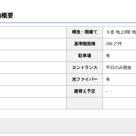
備概要
構造・階建て
Ｓ造 地上8階 地
基準階面積
200.27坪
駐車場
有
エントランス
平日のみ開放
光ファイバー
有
建替え予定
-