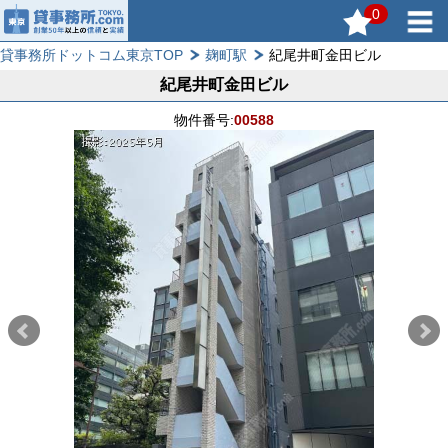
0
貸事務所ドットコム東京TOP
麹町駅
紀尾井町金田ビル
紀尾井町金田ビル
物件番号:
00588