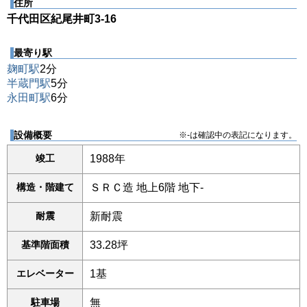
住所
千代田区紀尾井町3-16
最寄り駅
麹町駅
2分
半蔵門駅
5分
永田町駅
6分
設備概要
※-は確認中の表記になります。
竣工
1988年
構造・階建て
ＳＲＣ造 地上6階 地下-
耐震
新耐震
基準階面積
33.28坪
エレベーター
1基
駐車場
無