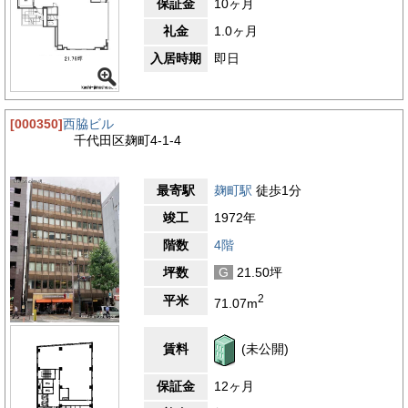
保証金
10ヶ月
礼金
1.0ヶ月
入居時期
即日
[000350]
西脇ビル
千代田区麹町4-1-4
最寄駅
麹町駅
徒歩1分
竣工
1972年
階数
4階
坪数
G
21.50坪
2
平米
71.07m
賃料
(未公開)
保証金
12ヶ月