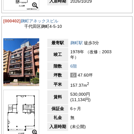
入居時期
2026/10/29
[000402]
麹町アネックスビル
千代田区麹町4-5-10
最寄駅
麹町駅
徒歩3分
1978年 （改修：2003
竣工
年）
階数
6階
坪数
G
47.60坪
2
平米
157.37m
530,000円
賃料
(11,134円)
保証金
6ヶ月
礼金
無
入居時期
(未公開)