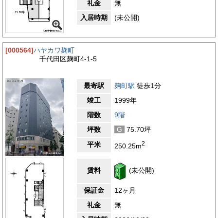
礼金
無
入居時期
(未公開)
[000564]
ハヤカワ麹町
千代田区麹町4-1-5
最寄駅
麹町駅
徒歩1分
竣工
1999年
階数
9階
坪数
G
75.70坪
2
平米
250.25m
賃料
(未公開)
保証金
12ヶ月
礼金
無