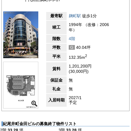
最寄駅
麹町駅
徒歩1分
1994年 （改修：2006
竣工
年）
階数
4階
坪数
G
40.04坪
2
平米
132.35m
1,201,200円
賃料
(30,000円)
保証金
無
礼金
無
2027/1
入居時期
予定
紀尾井町金田ビルの募集終了物件リスト
2階
33.28
坪
3階
33.28
坪