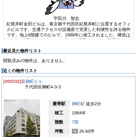
宇田川 智志
紀尾井町金田ビルは、東京都千代田区紀尾井町に位置するオフィ
スビルです。交通アクセスや設備面で充実した利便性を誇る物件
です。地上6階建てのビルで、1988年に竣工されました。構造は
SRC（鉄骨鉄筋コンクリート造）を採用しており、耐震性につ
いては新耐震基準を満たした設計となっています。基準階の面積
最近見た物件リスト
は33.28坪で、中規模オフィスとしての利用に適しており、さま
ざまな業種や事業形態に対応可能なレイアウトを実現していま
閲覧済みの物件は、ありません。
す。最寄駅の東京メトロ有楽町線の麹町駅から徒歩2分という駅
近の好立地を誇り、半蔵門線の半蔵門駅も徒歩5分で利用可能で
近くの物件リスト
す。さらに、南北線の永田町駅まで徒歩6分、JR総武線の四ツ谷
駅と銀座線の赤坂見附駅へも徒歩8分と、複数の路線・駅へのア
[000332]
新麹町ビル
クセスが可能です。都内各所への移動がスムーズで、ビジネス活
千代田区麹町4-3-3
動の拠点として高い利便性を発揮します。通勤はもちろんのこ
と、取引先との打ち合わせや顧客訪問の際にもアクセスの良さが
大きなアドバンテージとなります。ワンフロア・ワンテナントタ
最寄駅
麹町駅
徒歩2分
イプの貸室で、空調設備は個別空調システムを採用、フロアごと
に調整が可能です。トイレは室内男女別トイレを完備しているの
竣工
1984年
で快適なオフィス環境です。紀尾井町金田ビルは、アクセスの良
階数
7階
さと安全性、快適性を兼ね備えたオフィスビルとして、都心での
拠点を求める企業にとっておすすめの物件です。
坪数
N
26.60坪