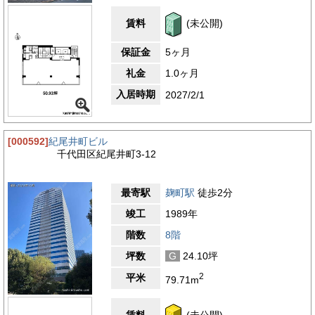
企業にとって理想的なオフィス環境を提供する物件です。
賃料
(未公開)
4.0
【評価】
駅からの距離
保証金
5ヶ月
設備
礼金
1.0ヶ月
耐震性
入居時期
2027/2/1
エントランス
[000592]
紀尾井町ビル
千代田区紀尾井町3-12
最寄駅
麹町駅
徒歩2分
竣工
1989年
階数
8階
坪数
G
24.10坪
2
平米
79.71m