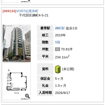
[069134]
VORT紀尾井町
千代田区麹町4-5-21
最寄駅
麹町駅
徒歩1分
竣工
2019年
階数
5階
坪数
G
70.81坪
2
平米
234.11m
賃料
(未公開)
保証金
5ヶ月
礼金
1.0ヶ月
入居時期
2026/9/17