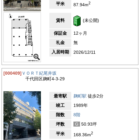
【周辺ガイド】
2
平米
87.94m
紀尾井町金田ビルは、東京都千代田区紀尾井町に位置し、オフィ
ス立地として非常に魅力的な環境にあります。このエリアは千代
田区の中でも特にビジネス需要が高く、行政機関や企業の本社が
賃料
(未公開)
多く集まる地域として知られています。紀尾井町は歴史的な名残
を持つエリアでありながら、現代的なオフィスビルや高級ホテル
保証金
12ヶ月
が立ち並ぶ洗練された雰囲気が特徴的です。都心でありながらも
落ち着いた環境を持ち、ビジネス活動に適した場所として多くの
礼金
無
企業に支持されています。交通アクセスの利便性もこのエリアの
入居時期
魅力の一つです。紀尾井町金田ビルは東京メトロ有楽町線の麹町
2026/12/11
駅から徒歩2分という抜群の立地に位置しており、都内主要エリ
アへの移動が非常にスムーズです。また、半蔵門線の半蔵門駅へ
は徒歩5分、南北線の永田町駅へは徒歩6分でアクセス可能で
[000409]
ＶＯＲＴ紀尾井坂
す。さらに、JR総武線が利用できる四ツ谷駅や、銀座線と丸ノ
千代田区麹町4-3-29
内線が通る赤坂見附駅も徒歩8分の距離にあり、複数の駅や路線
を利用できることが、日々の通勤や取引先への訪問を快適にしま
す。このようなアクセスの良さは、オフィスの立地条件として非
最寄駅
麹町駅
徒歩2分
常に重要な要素であり、企業にとっての大きなメリットです。紀
尾井町エリアには豊かな緑が点在しており、ビジネス街でありな
竣工
1989年
がらリラックスできる空間も備わっています。ガーデンテラス紀
尾井町や清水谷公園といった自然を感じられるスポットがあり、
階数
8階
都会の喧騒の中でも静かに落ち着ける環境が整っています。周辺
坪数
G
50.93坪
には多様な飲食店やカフェが揃っており、ランチタイムや打ち合
わせ後の一息つきたい場面でも便利です。紀尾井町金田ビルは、
2
平米
168.36m
このような利便性と快適さを兼ね備えたエリアに立地しており、