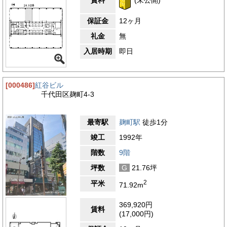
賃料
(未公開)
保証金
12ヶ月
礼金
無
入居時期
即日
[000486]
紅谷ビル
千代田区麹町4-3
最寄駅
麹町駅
徒歩1分
竣工
1992年
階数
9階
坪数
G
21.76坪
2
平米
71.92m
369,920円
賃料
(17,000円)