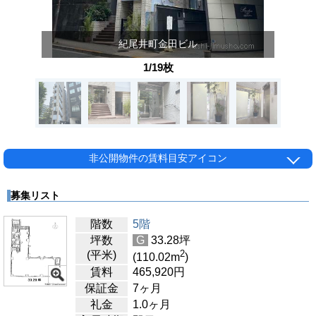
紀尾井町金田ビル
1/19枚
非公開物件の賃料目安アイコン
募集リスト
階数
5階
坪数
G
33.28
坪
2
(平米)
(110.02
m
)
賃料
465,920
円
保証金
7ヶ月
礼金
1.0ヶ月