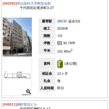
[083582]
明治薬科大学剛堂会館
千代田区紀尾井町3-27
最寄駅
麹町駅
徒歩3分
竣工
2026年
階数
4階
坪数
N
30.79坪
2
平米
101.80m
賃料
(未公開)
保証金
12ヶ月
礼金
無
入居時期
即日
[049511]
麹町晴花ビル
千代田区麹町3-5-17